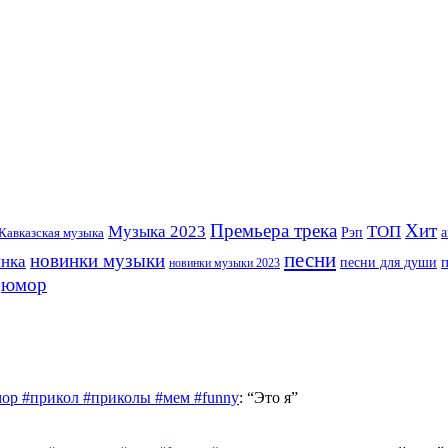
Премьера трека
Хит
Музыка 2023
ТОП
Рэп
Кавказская музыка
а
песни
новинки музыки
инка
песни для души
новинки музыки 2023
юмор
ор #прикол #приколы #мем #funny
: “
Это я
”