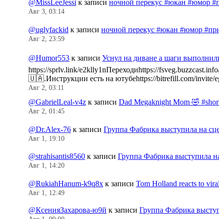
@MissLeeJessi
к записи
ночной перекус #юкан #юмор #
Авг 3, 03:14
@uglyfackid
к записи
ночной перекус #юкан #юмор #пр
Авг 2, 23:59
@Humor553
к записи
Уснул на диване а шаги выполнил
https://sprlv.link/e2klly1nПереходиhttps://fsveg.buzzc
🇺🇦.Инструкции есть на ютубеhttps://bitrefill.com/invit
Авг 2, 03:11
@GabrielLeal-v4z
к записи
Dad Megaknight Mom 🤣 #shorts
Авг 2, 01:45
@Dr.Alex-76
к записи
Группа Фабрика выступила на сц
Авг 1, 19:10
@strahisantis8560
к записи
Группа Фабрика выступила н
Авг 1, 14:20
@RukiahHanum-k9q8x
к записи
Tom Holland reacts to vir
Авг 1, 12:49
@КсенияЗахарова-ю9й
к записи
Группа Фабрика выступ