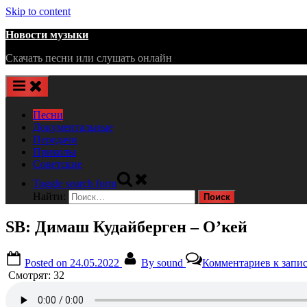
Skip to content
Новости музыки
Скачать песни или слушать онлайн
Песни
Документальные
Передачи
Приколы
Советские
Toggle search form
Найти:
SB: Димаш Кудайберген – О’кей
Posted on
24.05.2022
By
sound
Комментариев
к запи
Смотрят:
32