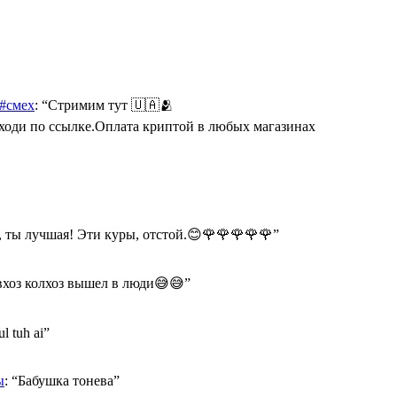
 #смех
: “
Стримим тут 🇺🇦🫂
Переходи по ссылке.Оплата криптой в любых магазинах
 ты лучшая! Эти куры, отстой.😊🌹🌹🌹🌹🌹
”
хоз колхоз вышел в люди😅😅
”
ul tuh ai
”
ы
: “
Бабушка тонева
”