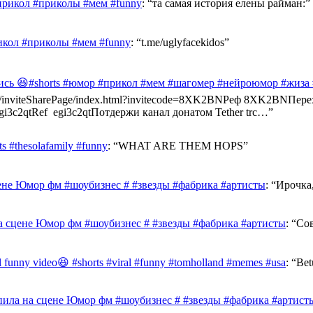
прикол #приколы #мем #funny
: “
та самая история елены райман:
”
икол #приколы #мем #funny
: “
t.me/uglyfacekidos
”
ись 😆#shorts #юмор #прикол #мем #шагомер #нейроюмор #жиза
ast.info/inviteSharePage/index.html?invitecode=8XK2BNРеф 8XK2BN
e/egi3c2qtRef egi3c2qtПотдержи канал донатом Tether trc…
”
 #thesolafamily #funny
: “
WHAT ARE THEM HOPS
”
ене Юмор фм #шоубизнес # #звезды #фабрика #артисты
: “
Ирочка,
а сцене Юмор фм #шоубизнес # #звезды #фабрика #артисты
: “
Сов
al funny video😆 #shorts #viral #funny #tomholland #memes #usa
: “
Bet
ила на сцене Юмор фм #шоубизнес # #звезды #фабрика #артист