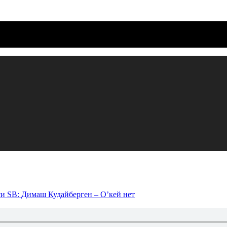
си SB: Димаш Кудайберген – О’кей
нет