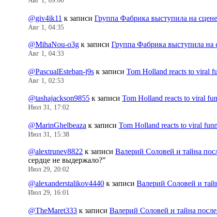
Авг 1, 09:00
@giv4ik11
к записи
Группа Фабрика выступила на сцен
Авг 1, 04:35
@MihaNou-o3g
к записи
Группа Фабрика выступила на 
Авг 1, 04:33
@PascualEsteban-j9s
к записи
Tom Holland reacts to viral 
Авг 1, 02:53
@tashajackson9855
к записи
Tom Holland reacts to viral f
Июл 31, 17:02
@MarinGhelbeaza
к записи
Tom Holland reacts to viral fu
Июл 31, 15:38
@alextrunev8822
к записи
Валерий Соловей и тайна пос
сердце не выдержало?
”
Июл 29, 20:02
@alexanderstalikov4440
к записи
Валерий Соловей и тай
Июл 29, 16:01
@TheMaret333
к записи
Валерий Соловей и тайна посл