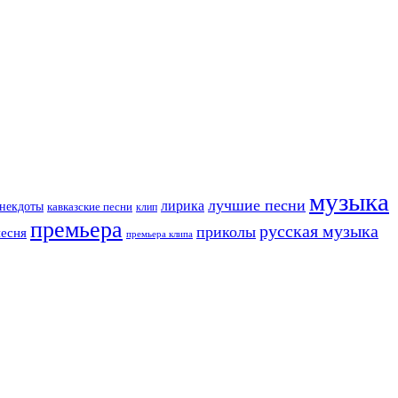
музыка
лучшие песни
лирика
некдоты
кавказские песни
клип
премьера
русская музыка
приколы
песня
премьера клипа