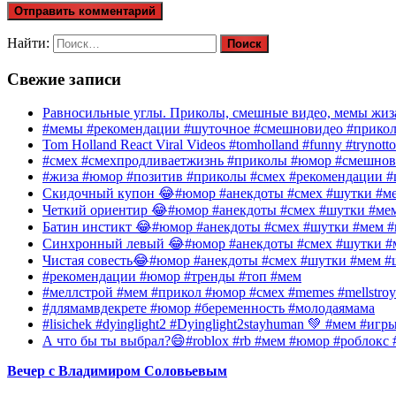
Найти:
Свежие записи
Равносильные углы. Приколы, смешные видео, мемы жиза
#мемы #рекомендации #шуточное #смешновидео #прико
Tom Holland React Viral Videos #tomholland #funny #trynotto
#смех #смехпродливаетжизнь #приколы #юмор #смешнов
#жиза #юмор #позитив #приколы #смех #рекомендации #
Скидочный купон 😂#юмор #анекдоты #смех #шутки #ме
Четкий ориентир 😂#юмор #анекдоты #смех #шутки #ме
Батин инстикт 😂#юмор #анекдоты #смех #шутки #мем #
Синхронный левый 😂#юмор #анекдоты #смех #шутки #м
Чистая совесть😂#юмор #анекдоты #смех #шутки #мем #
#рекомендации #юмор #тренды #топ #мем
#меллстрой #мем #прикол #юмор #смех #memes #mellstroy
#длямамвдекрете #юмор #беременность #молодаямама
#lisichek #dyinglight2 #Dyinglight2stayhuman 💚 #мем #и
А что бы ты выбрал?😄#roblox #rb #мем #юмор #роблокс
Вечер с Владимиром Соловьевым