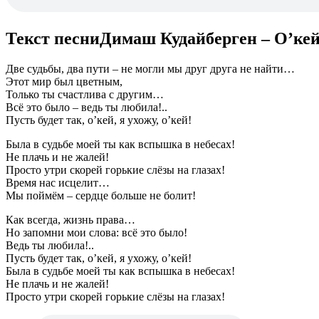
Текст песниДимаш Кудайберген – О’ке
Две судьбы, два пути – не могли мы друг друга не найти…
Этот мир был цветным,
Только ты счастлива с другим…
Всё это было – ведь ты любила!..
Пусть будет так, о’кей, я ухожу, о’кей!
Была в судьбе моей ты как вспышка в небесах!
Не плачь и не жалей!
Просто утри скорей горькие слёзы на глазах!
Время нас исцелит…
Мы поймём – сердце больше не болит!
Как всегда, жизнь права…
Но запомни мои слова: всё это было!
Ведь ты любила!..
Пусть будет так, о’кей, я ухожу, о’кей!
Была в судьбе моей ты как вспышка в небесах!
Не плачь и не жалей!
Просто утри скорей горькие слёзы на глазах!