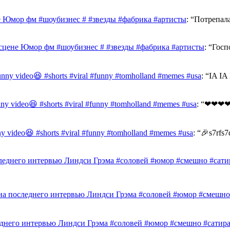
е Юмор фм #шоубизнес # #звезды #фабрика #артисты
: “
Потрепал
сцене Юмор фм #шоубизнес # #звезды #фабрика #артисты
: “
Госп
funny video😆 #shorts #viral #funny #tomholland #memes #usa
: “
IA I
unny video😆 #shorts #viral #funny #tomholland #memes #usa
: “
❤❤❤❤
nny video😆 #shorts #viral #funny #tomholland #memes #usa
: “
🎉s7rfs7
леднего интервью Линдси Грэма #соловей #юмор #смешно #сати
на последнего интервью Линдси Грэма #соловей #юмор #смешно
еднего интервью Линдси Грэма #соловей #юмор #смешно #сатир