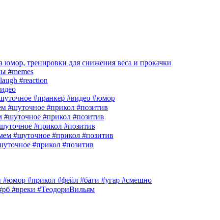
 юмор, тренировки для снижения веса и прокачки
лы #memes
laugh #reaction
идео
шуточное #пранкер #видео #юмор
м #шуточное #прикол #позитив
м #шуточное #прикол #позитив
шуточное #прикол #позитив
ем #шуточное #прикол #позитив
шуточное #прикол #позитив
гры #юмор #прикол #фейл #баги #угар #смешно
 #рб #вреки #ТеодориВильям