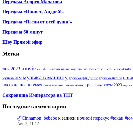
Передача Андрея Малахова
Передача «Привет, Андрей!»
Передача «Песни от всей души!»
Передача 60 минут
Шоу Прямой эфир
Метки
music
2023
zvukm
zvukm tv
zvukmtv
soyuz music
soyuzmusic
2022
rap
shorts
музыка в машину
нов
музыка для души
музыка песни
музыка 2022
русские песни
трек
смех
хиты 2023
союз мьюзик
хиты
союзмьюзик
шутки
Сокровища Императора на ТНТ
Последние комментарии
@Cinnamon_bebebe
к записи
ночной перекус #юкан #юм
Авг 3, 11:12