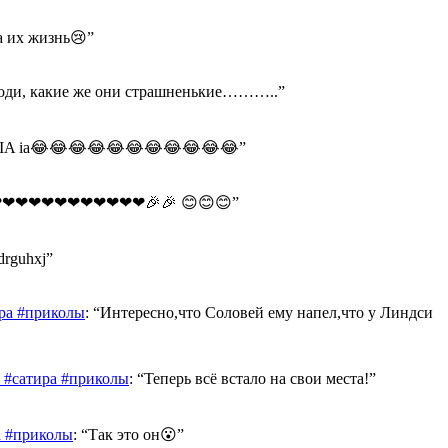
а их жизнь😢
”
оди, какие же они страшненькие………..
”
A IA ia😂😂😂😂😂😂😂😂😂😂😂
”
❤❤❤❤❤❤❤❤❤❤❤🎉🎉 😊😊😊
”
drguhxj
”
ра #приколы
: “
Интересно,что Соловей ему напел,что у Линдси
 #сатира #приколы
: “
Теперь всё встало на свои места!
”
а #приколы
: “
Так это он😮
”