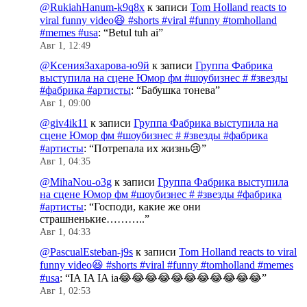
@RukiahHanum-k9q8x
к записи
Tom Holland reacts to
viral funny video😆 #shorts #viral #funny #tomholland
#memes #usa
: “
Betul tuh ai
”
Авг 1, 12:49
@КсенияЗахарова-ю9й
к записи
Группа Фабрика
выступила на сцене Юмор фм #шоубизнес # #звезды
#фабрика #артисты
: “
Бабушка тонева
”
Авг 1, 09:00
@giv4ik11
к записи
Группа Фабрика выступила на
сцене Юмор фм #шоубизнес # #звезды #фабрика
#артисты
: “
Потрепала их жизнь😢
”
Авг 1, 04:35
@MihaNou-o3g
к записи
Группа Фабрика выступила
на сцене Юмор фм #шоубизнес # #звезды #фабрика
#артисты
: “
Господи, какие же они
страшненькие………..
”
Авг 1, 04:33
@PascualEsteban-j9s
к записи
Tom Holland reacts to viral
funny video😆 #shorts #viral #funny #tomholland #memes
#usa
: “
IA IA IA ia😂😂😂😂😂😂😂😂😂😂😂
”
Авг 1, 02:53