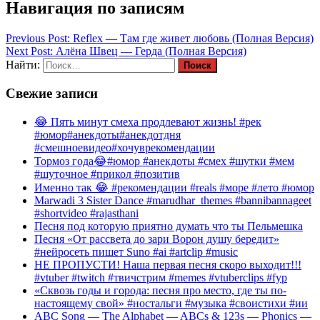
Навигация по записям
Previous Post:
Reflex — Там где живет любовь (Полная Версия)
Next Post:
Алёна Швец — Герда (Полная Версия)
Найти:
Свежие записи
😂 Пять минут смеха продлевают жизнь! #рек
#юмор#анекдоты#анекдотдня
#смешноевидео#хочуврекомендации
Тормоз года😂#юмор #анекдоты #смех #шутки #мем
#шуточное #прикол #позитив
Именно так 😂 #рекомендации #reals #море #лето #юмор
Marwadi 3 Sister Dance #marudhar_themes #bannibannageet
#shortvideo #rajasthani
Песня под которую приятно думать что ты Пельмешка
Песня «От рассвета до зари Ворон душу бередит»
#нейросеть пишет Suno #ai #artclip #music
НЕ ПРОПУСТИ! Наша первая песня скоро выходит!!!
#vtuber #twitch #твичстрим #memes #vtuberclips #fyp
«Сквозь годы и города: песня про место, где ты по-
настоящему свой» #ностальги #музыка #своистихи #ии
ABC Song — The Alphabet — ABCs & 123s — Phonics —