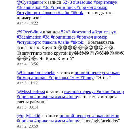
@Cyetagantor
к записи
52×3 #usesound #беритезвук
#3danimation #3d #подпишись #прикол #юмор
#ютубшортс #школа #лайк #tiktok
: “
так ведь этот
пример изи
”
Авг 4, 14:22
@Ютуб-6шч
к записи
52×3 #usesound #беритезвук
#3danimation #3d #подпишись #прикол #юмор
#ютубшортс #школа #лайк #tiktok
: “
Ебатаьвбвтвь
фонек к к к. Крутой 😅😂😅😂😅😂😊😂😮🎉😅.
Твдвтчттипо типо крутой йу😂😊😂😊🎉😮😂😊😂😮
😂😅😮😅. Яя Я я я. Крутой
”
Авг 4, 13:56
@Cinnamon_bebebe
к записи
ночной перекус #юкан
#юмор #прикол #приколы #мем #funny
: “
Это я
”
Авг 3, 11:12
@MissLeeJessi
к записи
ночной перекус #юкан #юмор
#прикол #приколы #мем #funny
: “
та самая история
елены райман:
”
Авг 3, 03:14
@uglyfackid
к записи
ночной перекус #юкан #юмор
#прикол #приколы #мем #funny
: “
t.me/uglyfacekidos
”
Авг 2, 23:59