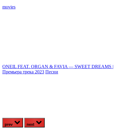
movies
ONEIL FEAT. ORGAN & FAVIA — SWEET DREAMS |
Премьера трека 2023
Песни
ч
#
prev
next