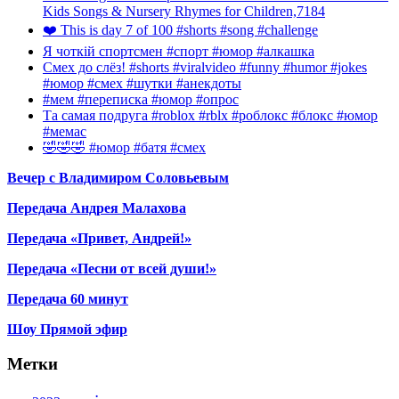
Kids Songs & Nursery Rhymes for Children,7184
❤️ This is day 7 of 100 #shorts #song #challenge
Я чоткій спортсмен #спорт #юмор #алкашка
Смех до слёз! #shorts #viralvideo #funny #humor #jokes
#юмор #смех #шутки #анекдоты
#мем #переписка #юмор #опрос
Та самая подруга #roblox #rblx #роблокс #блокс #юмор
#мемас
🤣🤣🤣 #юмор #батя #смех
Вечер с Владимиром Соловьевым
Передача Андрея Малахова
Передача «Привет, Андрей!»
Передача «Песни от всей души!»
Передача 60 минут
Шоу Прямой эфир
Метки