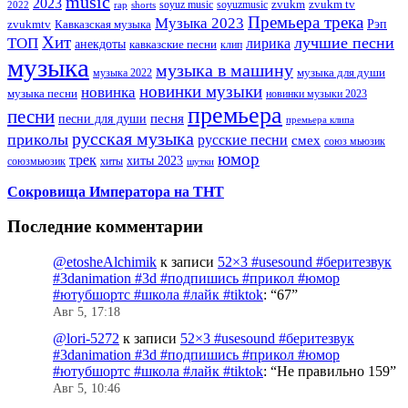
music
2023
zvukm
zvukm tv
soyuz music
soyuzmusic
2022
rap
shorts
Премьера трека
Музыка 2023
Рэп
zvukmtv
Кавказская музыка
Хит
лучшие песни
ТОП
лирика
анекдоты
кавказские песни
клип
музыка
музыка в машину
музыка для души
музыка 2022
новинки музыки
новинка
музыка песни
новинки музыки 2023
премьера
песни
песни для души
песня
премьера клипа
русская музыка
приколы
русские песни
смех
союз мьюзик
юмор
трек
хиты 2023
хиты
союзмьюзик
шутки
Сокровища Императора на ТНТ
Последние комментарии
@etosheAlchimik
к записи
52×3 #usesound #беритезвук
#3danimation #3d #подпишись #прикол #юмор
#ютубшортс #школа #лайк #tiktok
: “
67
”
Авг 5, 17:18
@lori-5272
к записи
52×3 #usesound #беритезвук
#3danimation #3d #подпишись #прикол #юмор
#ютубшортс #школа #лайк #tiktok
: “
Не правильно 159
”
Авг 5, 10:46