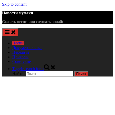
Skip to content
Новости музыки
Скачать песни или слушать онлайн
Песни
Документальные
Передачи
Приколы
Советские
Toggle search form
Найти: