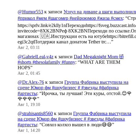
@Humor553
к записи
Уснул на диване а шаги выполнил
#прикол #мем #шагомер #нейроюмор #жиза #смех
: “
Стр
https://sprlv.link/e2klly1nПереходиhttps://fsveg.buzzcast.inf
invitecode=8XK2BNРеф 8XK2BNПереходи по ссылке.Оп
магазинах 🇺🇦.Инструкции есть на ютубеhttps://bitrefill.
egi3c2qtПотдержи канал донатом Tether trc…
”
Авг 2, 03:11
@GabrielLeal-v4z
к записи
Dad Megaknight Mom 🤣
#shorts #thesolafamily #funny
: “
WHAT ARE THEM
HOPS
”
Авг 2, 01:45
@Dr.Alex-76
к записи
Группа Фабрика выступила на
сцене Юмор фм #шоубизнес # #звезды #фабрика
#артисты
: “
Ирочка, ты лучшая! Эти куры, отстой.😊🌹
🌹🌹🌹🌹
”
Авг 1, 19:10
@strahisantis8560
к записи
Группа Фабрика выступила
на сцене Юмор фм #шоубизнес # #звезды #фабрика
#артисты
: “
Совхоз колхоз вышел в люди😅😅
”
Авг 1, 14:20