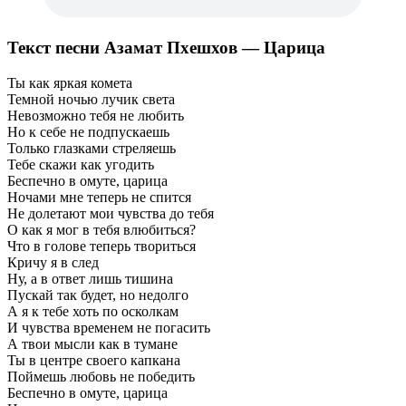
Текст песни Азамат Пхешхов — Царица
Ты как яркая комета
Темной ночью лучик света
Невозможно тебя не любить
Но к себе не подпускаешь
Только глазками стреляешь
Тебе скажи как угодить
Беспечно в омуте, царица
Ночами мне теперь не спится
Не долетают мои чувства до тебя
О как я мог в тебя влюбиться?
Что в голове теперь твориться
Кричу я в след
Ну, а в ответ лишь тишина
Пускай так будет, но недолго
А я к тебе хоть по осколкам
И чувства временем не погасить
А твои мысли как в тумане
Ты в центре своего капкана
Поймешь любовь не победить
Беспечно в омуте, царица