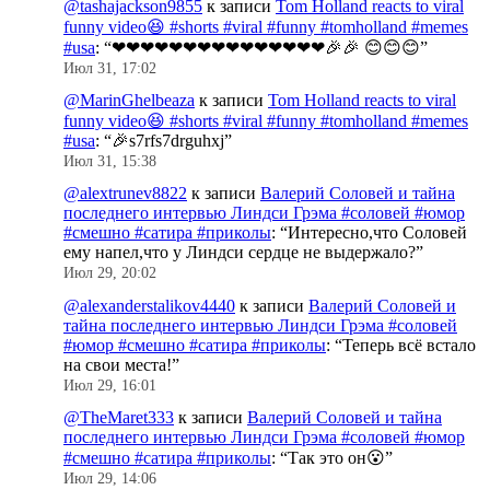
@tashajackson9855
к записи
Tom Holland reacts to viral
funny video😆 #shorts #viral #funny #tomholland #memes
#usa
: “
❤❤❤❤❤❤❤❤❤❤❤❤❤❤❤🎉🎉 😊😊😊
”
Июл 31, 17:02
@MarinGhelbeaza
к записи
Tom Holland reacts to viral
funny video😆 #shorts #viral #funny #tomholland #memes
#usa
: “
🎉s7rfs7drguhxj
”
Июл 31, 15:38
@alextrunev8822
к записи
Валерий Соловей и тайна
последнего интервью Линдси Грэма #соловей #юмор
#смешно #сатира #приколы
: “
Интересно,что Соловей
ему напел,что у Линдси сердце не выдержало?
”
Июл 29, 20:02
@alexanderstalikov4440
к записи
Валерий Соловей и
тайна последнего интервью Линдси Грэма #соловей
#юмор #смешно #сатира #приколы
: “
Теперь всё встало
на свои места!
”
Июл 29, 16:01
@TheMaret333
к записи
Валерий Соловей и тайна
последнего интервью Линдси Грэма #соловей #юмор
#смешно #сатира #приколы
: “
Так это он😮
”
Июл 29, 14:06