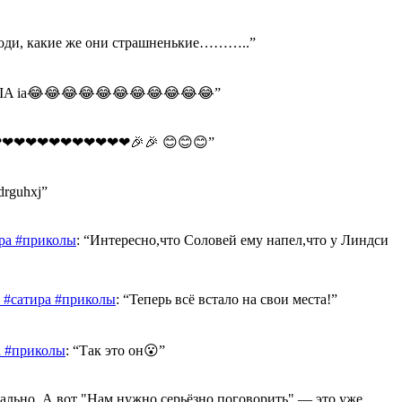
оди, какие же они страшненькие………..
”
A IA ia😂😂😂😂😂😂😂😂😂😂😂
”
❤❤❤❤❤❤❤❤❤❤❤🎉🎉 😊😊😊
”
drguhxj
”
ра #приколы
: “
Интересно,что Соловей ему напел,что у Линдси
 #сатира #приколы
: “
Теперь всё встало на свои места!
”
а #приколы
: “
Так это он😮
”
ально. А вот "Нам нужно серьёзно поговорить" — это уже