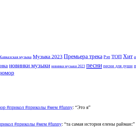
Премьера трека
Хит
Музыка 2023
ТОП
Рэп
Кавказская музыка
а
песни
новинки музыки
инка
песни для души
новинки музыки 2023
юмор
ор #прикол #приколы #мем #funny
: “
Это я
”
прикол #приколы #мем #funny
: “
та самая история елены райман:
”