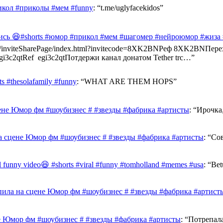
икол #приколы #мем #funny
: “
t.me/uglyfacekidos
”
ись 😆#shorts #юмор #прикол #мем #шагомер #нейроюмор #жиза
ast.info/inviteSharePage/index.html?invitecode=8XK2BNРеф 8XK2BN
e/egi3c2qtRef egi3c2qtПотдержи канал донатом Tether trc…
”
 #thesolafamily #funny
: “
WHAT ARE THEM HOPS
”
ене Юмор фм #шоубизнес # #звезды #фабрика #артисты
: “
Ирочка,
а сцене Юмор фм #шоубизнес # #звезды #фабрика #артисты
: “
Сов
al funny video😆 #shorts #viral #funny #tomholland #memes #usa
: “
Bet
ила на сцене Юмор фм #шоубизнес # #звезды #фабрика #артист
е Юмор фм #шоубизнес # #звезды #фабрика #артисты
: “
Потрепал