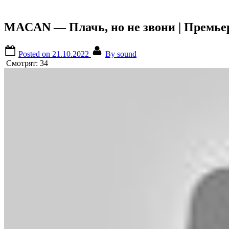
MACAN — Плачь, но не звони | Премьер
Posted on
21.10.2022
By
sound
Смотрят:
34