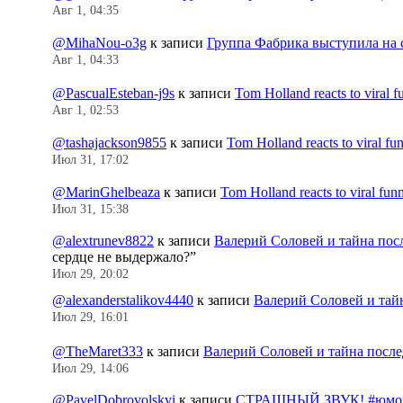
Авг 1, 04:35
@MihaNou-o3g
к записи
Группа Фабрика выступила на 
Авг 1, 04:33
@PascualEsteban-j9s
к записи
Tom Holland reacts to viral 
Авг 1, 02:53
@tashajackson9855
к записи
Tom Holland reacts to viral f
Июл 31, 17:02
@MarinGhelbeaza
к записи
Tom Holland reacts to viral fu
Июл 31, 15:38
@alextrunev8822
к записи
Валерий Соловей и тайна пос
сердце не выдержало?
”
Июл 29, 20:02
@alexanderstalikov4440
к записи
Валерий Соловей и тай
Июл 29, 16:01
@TheMaret333
к записи
Валерий Соловей и тайна посл
Июл 29, 14:06
@PavelDobrovolskyi
к записи
СТРАШНЫЙ ЗВУК! #юмор