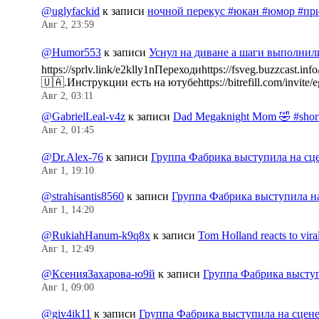
@uglyfackid
к записи
ночной перекус #юкан #юмор #пр
Авг 2, 23:59
@Humor553
к записи
Уснул на диване а шаги выполнил
https://sprlv.link/e2klly1nПереходиhttps://fsveg.buzzc
🇺🇦.Инструкции есть на ютубеhttps://bitrefill.com/invit
Авг 2, 03:11
@GabrielLeal-v4z
к записи
Dad Megaknight Mom 🤣 #shorts
Авг 2, 01:45
@Dr.Alex-76
к записи
Группа Фабрика выступила на сц
Авг 1, 19:10
@strahisantis8560
к записи
Группа Фабрика выступила н
Авг 1, 14:20
@RukiahHanum-k9q8x
к записи
Tom Holland reacts to vir
Авг 1, 12:49
@КсенияЗахарова-ю9й
к записи
Группа Фабрика выступ
Авг 1, 09:00
@giv4ik11
к записи
Группа Фабрика выступила на сцен