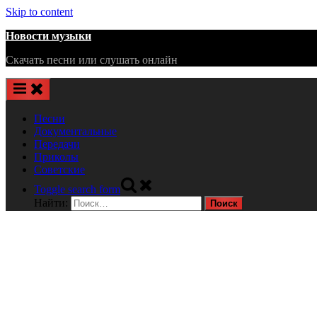
Skip to content
Новости музыки
Скачать песни или слушать онлайн
Песни
Документальные
Передачи
Приколы
Советские
Toggle search form
Найти: