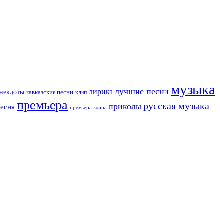
музыка
лучшие песни
лирика
некдоты
кавказские песни
клип
премьера
русская музыка
приколы
песня
премьера клипа