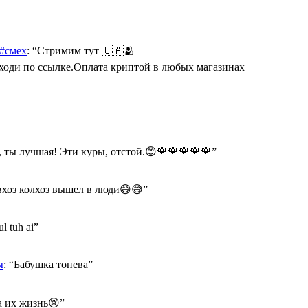
 #смех
: “
Стримим тут 🇺🇦🫂
Переходи по ссылке.Оплата криптой в любых магазинах
 ты лучшая! Эти куры, отстой.😊🌹🌹🌹🌹🌹
”
хоз колхоз вышел в люди😅😅
”
ul tuh ai
”
ы
: “
Бабушка тонева
”
а их жизнь😢
”