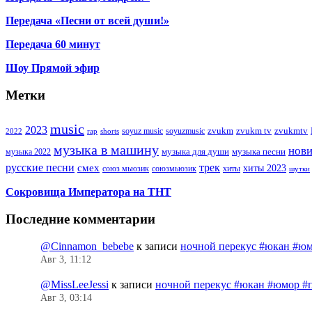
Передача «Песни от всей души!»
Передача 60 минут
Шоу Прямой эфир
Метки
music
2023
zvukm
zvukm tv
zvukmtv
soyuz music
soyuzmusic
2022
rap
shorts
музыка в машину
нов
музыка для души
музыка песни
музыка 2022
русские песни
трек
смех
хиты 2023
союз мьюзик
хиты
союзмьюзик
шутки
Сокровища Императора на ТНТ
Последние комментарии
@Cinnamon_bebebe
к записи
ночной перекус #юкан #юм
Авг 3, 11:12
@MissLeeJessi
к записи
ночной перекус #юкан #юмор #
Авг 3, 03:14