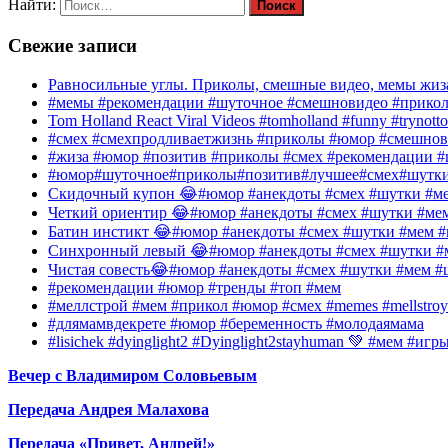
Найти:
Свежие записи
Равносильные углы. Приколы, смешные видео, мемы жиза
#мемы #рекомендации #шуточное #смешновидео #прико
Tom Holland React Viral Videos #tomholland #funny #trynotto
#смех #смехпродливаетжизнь #приколы #юмор #смешнов
#жиза #юмор #позитив #приколы #смех #рекомендации #
#юмор#шуточное#приколы#позитив#лучшее#смех#шутк
Скидочный купон 😂#юмор #анекдоты #смех #шутки #ме
Четкий ориентир 😂#юмор #анекдоты #смех #шутки #ме
Батин инстикт 😂#юмор #анекдоты #смех #шутки #мем #
Синхронный левый 😂#юмор #анекдоты #смех #шутки #м
Чистая совесть😂#юмор #анекдоты #смех #шутки #мем #
#рекомендации #юмор #тренды #топ #мем
#меллстрой #мем #прикол #юмор #смех #memes #mellstroy
#длямамвдекрете #юмор #беременность #молодаямама
#lisichek #dyinglight2 #Dyinglight2stayhuman 💚 #мем #и
Вечер с Владимиром Соловьевым
Передача Андрея Малахова
Передача «Привет, Андрей!»