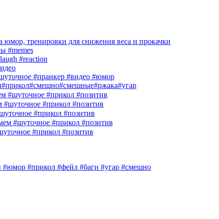
 юмор, тренировки для снижения веса и прокачки
лы #memes
laugh #reaction
идео
шуточное #пранкер #видео #юмор
и#прикол#смешно#смешные#ржака#угар
м #шуточное #прикол #позитив
м #шуточное #прикол #позитив
шуточное #прикол #позитив
ем #шуточное #прикол #позитив
шуточное #прикол #позитив
гры #юмор #прикол #фейл #баги #угар #смешно