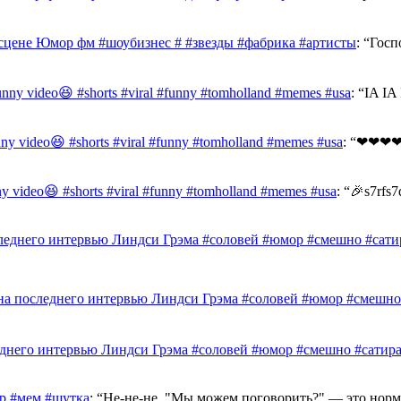
сцене Юмор фм #шоубизнес # #звезды #фабрика #артисты
: “
Госп
funny video😆 #shorts #viral #funny #tomholland #memes #usa
: “
IA I
unny video😆 #shorts #viral #funny #tomholland #memes #usa
: “
❤❤❤❤
nny video😆 #shorts #viral #funny #tomholland #memes #usa
: “
🎉s7rfs7
леднего интервью Линдси Грэма #соловей #юмор #смешно #сати
на последнего интервью Линдси Грэма #соловей #юмор #смешно
еднего интервью Линдси Грэма #соловей #юмор #смешно #сатир
 #мем #шутка
: “
Не-не-не. "Мы можем поговорить?" — это норм