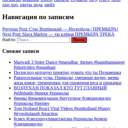
хип хоп
,
цветы лида
,
шейх
Навигация по записям
Previous Post:
Стас Вербицкий — Несвобода / ПРЕМЬЕРА!
Next Post:
Slava Marlow — ты клёвая ПРЕМЬЕРА ТРЕКА
Найти:
Свежие записи
Marwadi 3 Sister Dance #marudhar_themes #bannibannageet
#shortvideo #rajasthani
Песня под которую приятно думать что ты Пельмешка
Равносильные углы. Приколы, смешные видео, мемы
жиза юмор, тренировки для снижения веса и прокачки
ВОЗДУХАН ПОКАЗАЛ КТО ТУТ ГЛАВНЫЙ
#giftsbattle #вреки #приколы
#мемы #рекомендации #шуточное #смешновидео
#приколы #memes
Tom Holland React Viral Videos #tomholland #funny
#trynottolaugh #reaction
#смех #смехпродливаетжизнь #приколы #юмор
#смешновидео