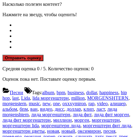
Насколько полезен контент?
Нажмите на звезду, чтобы оценить!
Отправить оценку
Средняя оценка
0
/ 5. Количество оценок:
0
Оценок пока нет. Поставьте оценку первым.
Песни
Tags:
album
,
bpm
,
business
,
dollar
,
happiness
,
hip
hop
,
last
,
Lida
,
lida моргенштерн
,
million
,
MORGENSHTERN
,
morgenstern
,
music
,
new
,
one
,
oxxxymiron
,
rap
,
video
,
алишер
,
альбом
,
бпм
,
ван
,
видео
,
дисс
,
доллар
,
клип
,
ласт
,
лида
morgenshtern
,
лида моргенштерн
,
лида фит
,
лида фит морген
,
лида фит моргенштерн
,
миллион
,
морген
,
моргенштерн
,
моргенштерн lida
,
моргенштерн лида
,
моргенштерн фит лида
,
моргенштерн цветы
,
новая
,
новый
,
оксимирон
,
песня
,
премьера
,
реакция
,
рэпер
,
скачать
,
слушать
,
тату
,
текст
,
трек
,