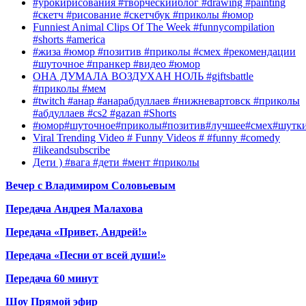
#урокирисования #творческийблог #drawing #painting
#скетч #рисование #скетчбук #приколы #юмор
Funniest Animal Clips Of The Week #funnycompilation
#shorts #america
#жиза #юмор #позитив #приколы #смех #рекомендации
#шуточное #пранкер #видео #юмор
ОНА ДУМАЛА ВОЗДУХАН НОЛЬ #giftsbattle
#приколы #мем
#twitch #анар #анарабдуллаев #нижневартовск #приколы
#абдуллаев #cs2 #gazan #Shorts
#юмор#шуточное#приколы#позитив#лучшее#смех#шутк
Viral Trending Video # Funny Videos # #funny #comedy
#likeandsubscribe
Дети ) #вага #дети #мент #приколы
Вечер с Владимиром Соловьевым
Передача Андрея Малахова
Передача «Привет, Андрей!»
Передача «Песни от всей души!»
Передача 60 минут
Шоу Прямой эфир