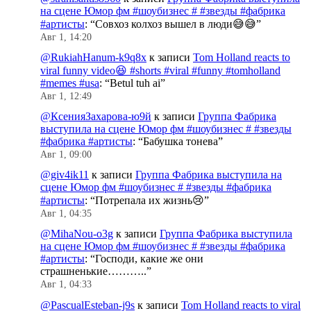
на сцене Юмор фм #шоубизнес # #звезды #фабрика
#артисты
: “
Совхоз колхоз вышел в люди😅😅
”
Авг 1, 14:20
@RukiahHanum-k9q8x
к записи
Tom Holland reacts to
viral funny video😆 #shorts #viral #funny #tomholland
#memes #usa
: “
Betul tuh ai
”
Авг 1, 12:49
@КсенияЗахарова-ю9й
к записи
Группа Фабрика
выступила на сцене Юмор фм #шоубизнес # #звезды
#фабрика #артисты
: “
Бабушка тонева
”
Авг 1, 09:00
@giv4ik11
к записи
Группа Фабрика выступила на
сцене Юмор фм #шоубизнес # #звезды #фабрика
#артисты
: “
Потрепала их жизнь😢
”
Авг 1, 04:35
@MihaNou-o3g
к записи
Группа Фабрика выступила
на сцене Юмор фм #шоубизнес # #звезды #фабрика
#артисты
: “
Господи, какие же они
страшненькие………..
”
Авг 1, 04:33
@PascualEsteban-j9s
к записи
Tom Holland reacts to viral