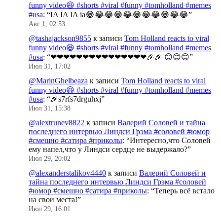
funny video😆 #shorts #viral #funny #tomholland #memes
#usa
: “
IA IA IA ia😂😂😂😂😂😂😂😂😂😂😂
”
Авг 1, 02:53
@tashajackson9855
к записи
Tom Holland reacts to viral
funny video😆 #shorts #viral #funny #tomholland #memes
#usa
: “
❤❤❤❤❤❤❤❤❤❤❤❤❤❤❤🎉🎉 😊😊😊
”
Июл 31, 17:02
@MarinGhelbeaza
к записи
Tom Holland reacts to viral
funny video😆 #shorts #viral #funny #tomholland #memes
#usa
: “
🎉s7rfs7drguhxj
”
Июл 31, 15:38
@alextrunev8822
к записи
Валерий Соловей и тайна
последнего интервью Линдси Грэма #соловей #юмор
#смешно #сатира #приколы
: “
Интересно,что Соловей
ему напел,что у Линдси сердце не выдержало?
”
Июл 29, 20:02
@alexanderstalikov4440
к записи
Валерий Соловей и
тайна последнего интервью Линдси Грэма #соловей
#юмор #смешно #сатира #приколы
: “
Теперь всё встало
на свои места!
”
Июл 29, 16:01