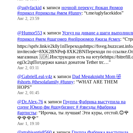
@uglyfackid
к записи
ночной перекус #юкан #юмор
#прикол #приколы #мем #funny
: “
t.me/uglyfacekidos
”
Авг 2, 23:59
@Humor553
к записи
Уснул на диване а шаги выполнил
#прикол #мем #шагомер #нейроюмор #жиза #смех
: “
Стр
https://sprlv.link/e2klly1nПереходиhttps://fsveg.buzzcast.inf
invitecode=8XK2BNРеф 8XK2BNПереходи по ссылке.Оп
магазинах 🇺🇦.Инструкции есть на ютубеhttps://bitrefill.
egi3c2qtПотдержи канал донатом Tether trc…
”
Авг 2, 03:11
@GabrielLeal-v4z
к записи
Dad Megaknight Mom 🤣
#shorts #thesolafamily #funny
: “
WHAT ARE THEM
HOPS
”
Авг 2, 01:45
@Dr.Alex-76
к записи
Группа Фабрика выступила на
сцене Юмор фм #шоубизнес # #звезды #фабрика
#артисты
: “
Ирочка, ты лучшая! Эти куры, отстой.😊🌹
🌹🌹🌹🌹
”
Авг 1, 19:10
@strahisantis8560
к записи
Группа Фабрика выступила