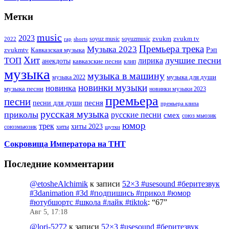
Метки
music
2023
zvukm
zvukm tv
soyuz music
soyuzmusic
2022
rap
shorts
Премьера трека
Музыка 2023
Рэп
zvukmtv
Кавказская музыка
Хит
лучшие песни
ТОП
лирика
анекдоты
кавказские песни
клип
музыка
музыка в машину
музыка для души
музыка 2022
новинки музыки
новинка
музыка песни
новинки музыки 2023
премьера
песни
песни для души
песня
премьера клипа
русская музыка
приколы
русские песни
смех
союз мьюзик
юмор
трек
хиты 2023
хиты
союзмьюзик
шутки
Сокровища Императора на ТНТ
Последние комментарии
@etosheAlchimik
к записи
52×3 #usesound #беритезвук
#3danimation #3d #подпишись #прикол #юмор
#ютубшортс #школа #лайк #tiktok
: “
67
”
Авг 5, 17:18
@lori-5272
к записи
52×3 #usesound #беритезвук