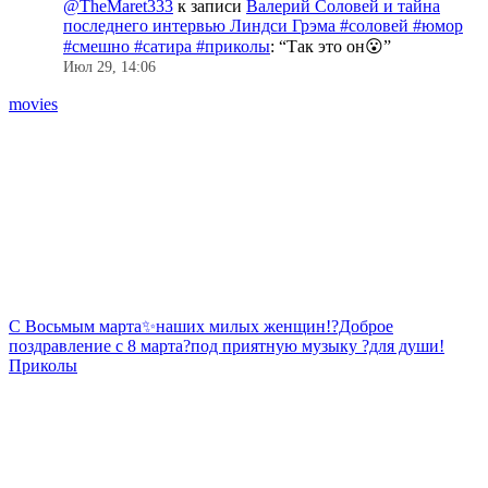
@TheMaret333
к записи
Валерий Соловей и тайна
последнего интервью Линдси Грэма #соловей #юмор
#смешно #сатира #приколы
: “
Так это он😮
”
Июл 29, 14:06
movies
С Восьмым марта✨наших милых женщин!?Доброе
T
поздравление с 8 марта?под приятную музыку ?для души!
#
Приколы