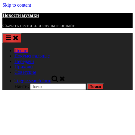
Skip to content
Новости музыки
Скачать песни или слушать онлайн
Песни
Документальные
Передачи
Приколы
Советские
Toggle search form
Найти: