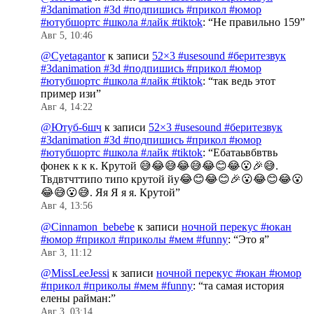
#3danimation #3d #подпишись #прикол #юмор
#ютубшортс #школа #лайк #tiktok
: “
Не правильно 159
”
Авг 5, 10:46
@Cyetagantor
к записи
52×3 #usesound #беритезвук
#3danimation #3d #подпишись #прикол #юмор
#ютубшортс #школа #лайк #tiktok
: “
так ведь этот
пример изи
”
Авг 4, 14:22
@Ютуб-6шч
к записи
52×3 #usesound #беритезвук
#3danimation #3d #подпишись #прикол #юмор
#ютубшортс #школа #лайк #tiktok
: “
Ебатаьвбвтвь
фонек к к к. Крутой 😅😂😅😂😅😂😊😂😮🎉😅.
Твдвтчттипо типо крутой йу😂😊😂😊🎉😮😂😊😂😮
😂😅😮😅. Яя Я я я. Крутой
”
Авг 4, 13:56
@Cinnamon_bebebe
к записи
ночной перекус #юкан
#юмор #прикол #приколы #мем #funny
: “
Это я
”
Авг 3, 11:12
@MissLeeJessi
к записи
ночной перекус #юкан #юмор
#прикол #приколы #мем #funny
: “
та самая история
елены райман:
”
Авг 3, 03:14