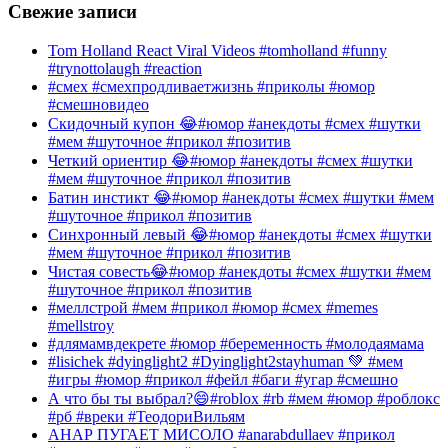
Свежие записи
Tom Holland React Viral Videos #tomholland #funny
#trynottolaugh #reaction
#смех #смехпродливаетжизнь #приколы #юмор
#смешновидео
Скидочный купон 😂#юмор #анекдоты #смех #шутки
#мем #шуточное #прикол #позитив
Четкий ориентир 😂#юмор #анекдоты #смех #шутки
#мем #шуточное #прикол #позитив
Батин инстикт 😂#юмор #анекдоты #смех #шутки #мем
#шуточное #прикол #позитив
Синхронный левый 😂#юмор #анекдоты #смех #шутки
#мем #шуточное #прикол #позитив
Чистая совесть😂#юмор #анекдоты #смех #шутки #мем
#шуточное #прикол #позитив
#меллстрой #мем #прикол #юмор #смех #memes
#mellstroy
#длямамвдекрете #юмор #беременность #молодаямама
#lisichek #dyinglight2 #Dyinglight2stayhuman 💚 #мем
#игры #юмор #прикол #фейл #баги #угар #смешно
А что бы ты выбрал?😄#roblox #rb #мем #юмор #роблокс
#рб #вреки #ТеодориВильям
АНАР ПУГАЕТ МИСОЛО #anarabdullaev #прикол