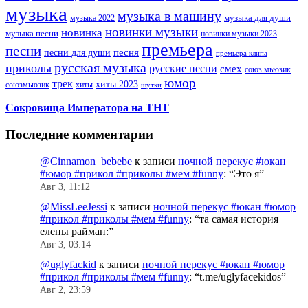
музыка
музыка в машину
музыка для души
музыка 2022
новинки музыки
новинка
музыка песни
новинки музыки 2023
премьера
песни
песни для души
песня
премьера клипа
русская музыка
приколы
русские песни
смех
союз мьюзик
юмор
трек
хиты 2023
хиты
союзмьюзик
шутки
Сокровища Императора на ТНТ
Последние комментарии
@Cinnamon_bebebe
к записи
ночной перекус #юкан
#юмор #прикол #приколы #мем #funny
: “
Это я
”
Авг 3, 11:12
@MissLeeJessi
к записи
ночной перекус #юкан #юмор
#прикол #приколы #мем #funny
: “
та самая история
елены райман:
”
Авг 3, 03:14
@uglyfackid
к записи
ночной перекус #юкан #юмор
#прикол #приколы #мем #funny
: “
t.me/uglyfacekidos
”
Авг 2, 23:59