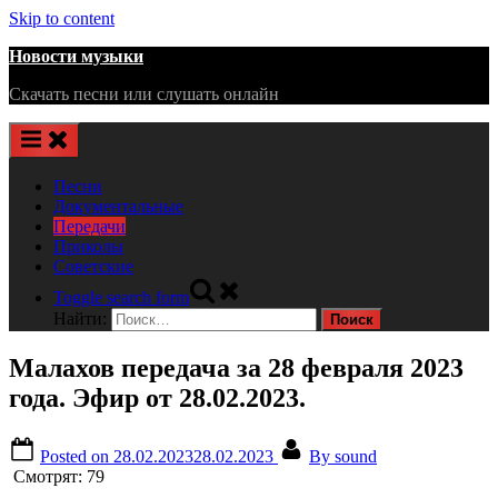
Skip to content
Новости музыки
Скачать песни или слушать онлайн
Песни
Документальные
Передачи
Приколы
Советские
Toggle search form
Найти:
Малахов передача за 28 февраля 2023
года. Эфир от 28.02.2023.
Posted on
28.02.2023
28.02.2023
By
sound
Смотрят:
79