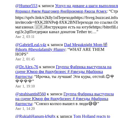
@Humor553
к записи
Уснул на диване а шаги выполнил
#прикол #мем #шагомер #нейроюмор #жиза #смех
: “
Стр
https://sprlv.link/e2klly1nПереходиhttps://fsveg.buzzcast.inf
invitecode=8XK2BNРеф 8XK2BNПереходи по ссылке.Оп
магазинах 🇺🇦.Инструкции есть на ютубеhttps://bitrefill.
egi3c2qtПотдержи канал донатом Tether trc…
”
Авг 2, 03:11
@GabrielLeal-v4z
к записи
Dad Megaknight Mom 🤣
#shorts #thesolafamily #funny
: “
WHAT ARE THEM
HOPS
”
Авг 2, 01:45
@Dr.Alex-76
к записи
Группа Фабрика выступила на
сцене Юмор фм #шоубизнес # #звезды #фабрика
#артисты
: “
Ирочка, ты лучшая! Эти куры, отстой.😊🌹
🌹🌹🌹🌹
”
Авг 1, 19:10
@strahisantis8560
к записи
Группа Фабрика выступила
на сцене Юмор фм #шоубизнес # #звезды #фабрика
#артисты
: “
Совхоз колхоз вышел в люди😅😅
”
Авг 1, 14:20
@RukiahHanum-k9q8x
к записи
Tom Holland reacts to