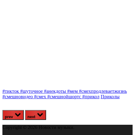
#тикток #шуточное #анекдоты #мем #смехпродлеваетжизнь
#
#смешновидео #смех #смешнойшортс #прикол
Приколы
#
prev
next
Copyright © 2026 Новости музыки.