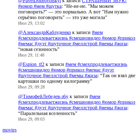
@PavelDobrovolskyi
к записи
СТРАШНЫЙ ЗВУК!
#юмор #мем #шутка
: “
Не-не-не. "Мы можем
поговорить?" — это нормально. А вот "Нам нужно
серьёзно поговорить" — это уже могила
”
Июл 29, 13:02
@АлександрКаблуденко
к записи
#мем
#смехпродлеваетжизнь #смешновидео #юмор #прикол
#мемас #дуэт #шуточное #меллстрой #мемы #жиза
:
“
новая сезонность
”
Июл 29, 11:48
@Espion_tf2
к записи
#мем #смехпродлеваетжизнь
#смешновидео #юмор #прикол #мемас #дуэт
#шуточное #меллстрой #мемы #жиза
: “
Так он взял две
картошки по одному килограмму
”
Июл 29, 09:28
@ТимофейЛебедев-з6у
к записи
#мем
#смехпродлеваетжизнь #смешновидео #юмор #прикол
#мемас #дуэт #шуточное #меллстрой #мемы #жиза
:
“
Паралельная вселенность
”
Июл 29, 09:03
movies