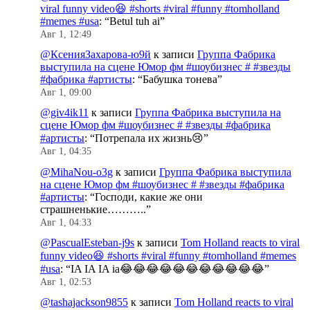
viral funny video😆 #shorts #viral #funny #tomholland
#memes #usa
: “
Betul tuh ai
”
Авг 1, 12:49
@КсенияЗахарова-ю9й
к записи
Группа Фабрика
выступила на сцене Юмор фм #шоубизнес # #звезды
#фабрика #артисты
: “
Бабушка тонева
”
Авг 1, 09:00
@giv4ik11
к записи
Группа Фабрика выступила на
сцене Юмор фм #шоубизнес # #звезды #фабрика
#артисты
: “
Потрепала их жизнь😢
”
Авг 1, 04:35
@MihaNou-o3g
к записи
Группа Фабрика выступила
на сцене Юмор фм #шоубизнес # #звезды #фабрика
#артисты
: “
Господи, какие же они
страшненькие………..
”
Авг 1, 04:33
@PascualEsteban-j9s
к записи
Tom Holland reacts to viral
funny video😆 #shorts #viral #funny #tomholland #memes
#usa
: “
IA IA IA ia😂😂😂😂😂😂😂😂😂😂😂
”
Авг 1, 02:53
@tashajackson9855
к записи
Tom Holland reacts to viral