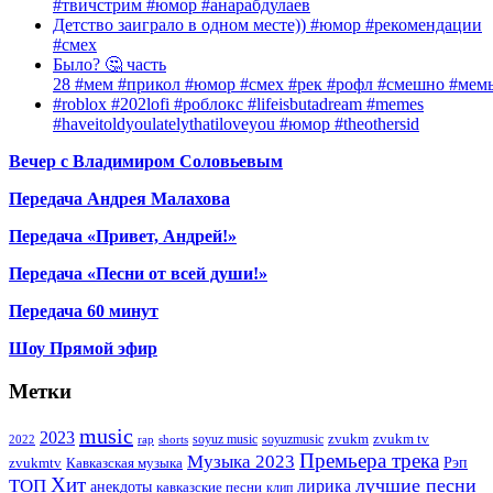
#твичстрим #юмор #анарабдулаев
Детство заиграло в одном месте)) #юмор #рекомендации
#смех
Было? 🤔 часть
28 #мем #прикол #юмор #смех #рек #рофл #смешно #мем
#roblox #202lofi #роблокс #lifeisbutadream #memes
#haveitoldyoulatelythatiloveyou #юмор #theothersid
Вечер с Владимиром Соловьевым
Передача Андрея Малахова
Передача «Привет, Андрей!»
Передача «Песни от всей души!»
Передача 60 минут
Шоу Прямой эфир
Метки
music
2023
zvukm
zvukm tv
soyuz music
soyuzmusic
2022
rap
shorts
Премьера трека
Музыка 2023
Рэп
zvukmtv
Кавказская музыка
Хит
лучшие песни
ТОП
лирика
анекдоты
кавказские песни
клип