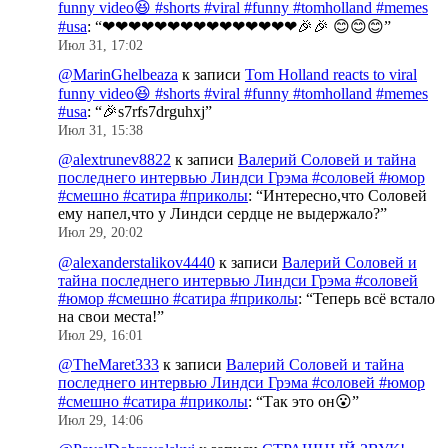
funny video😆 #shorts #viral #funny #tomholland #memes
#usa
: “
❤❤❤❤❤❤❤❤❤❤❤❤❤❤❤🎉🎉 😊😊😊
”
Июл 31, 17:02
@MarinGhelbeaza
к записи
Tom Holland reacts to viral
funny video😆 #shorts #viral #funny #tomholland #memes
#usa
: “
🎉s7rfs7drguhxj
”
Июл 31, 15:38
@alextrunev8822
к записи
Валерий Соловей и тайна
последнего интервью Линдси Грэма #соловей #юмор
#смешно #сатира #приколы
: “
Интересно,что Соловей
ему напел,что у Линдси сердце не выдержало?
”
Июл 29, 20:02
@alexanderstalikov4440
к записи
Валерий Соловей и
тайна последнего интервью Линдси Грэма #соловей
#юмор #смешно #сатира #приколы
: “
Теперь всё встало
на свои места!
”
Июл 29, 16:01
@TheMaret333
к записи
Валерий Соловей и тайна
последнего интервью Линдси Грэма #соловей #юмор
#смешно #сатира #приколы
: “
Так это он😮
”
Июл 29, 14:06