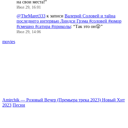
на свои места!
”
Июл 29, 16:01
@TheMaret333
к записи
Валерий Соловей и тайна
последнего интервью Линдси Грэма #соловей #юмор
#смешно #сатира #приколы
: “
Так это он😮
”
Июл 29, 14:06
movies
Amirchik — Розовый Вечер (Премьера трека 2023) Новый Хит
2023
Песни