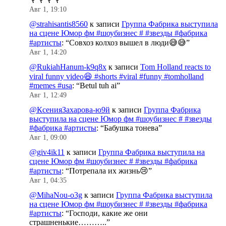
Авг 1, 19:10
@strahisantis8560
к записи
Группа Фабрика выступила
на сцене Юмор фм #шоубизнес # #звезды #фабрика
#артисты
: “
Совхоз колхоз вышел в люди😅😅
”
Авг 1, 14:20
@RukiahHanum-k9q8x
к записи
Tom Holland reacts to
viral funny video😆 #shorts #viral #funny #tomholland
#memes #usa
: “
Betul tuh ai
”
Авг 1, 12:49
@КсенияЗахарова-ю9й
к записи
Группа Фабрика
выступила на сцене Юмор фм #шоубизнес # #звезды
#фабрика #артисты
: “
Бабушка тонева
”
Авг 1, 09:00
@giv4ik11
к записи
Группа Фабрика выступила на
сцене Юмор фм #шоубизнес # #звезды #фабрика
#артисты
: “
Потрепала их жизнь😢
”
Авг 1, 04:35
@MihaNou-o3g
к записи
Группа Фабрика выступила
на сцене Юмор фм #шоубизнес # #звезды #фабрика
#артисты
: “
Господи, какие же они
страшненькие………..
”