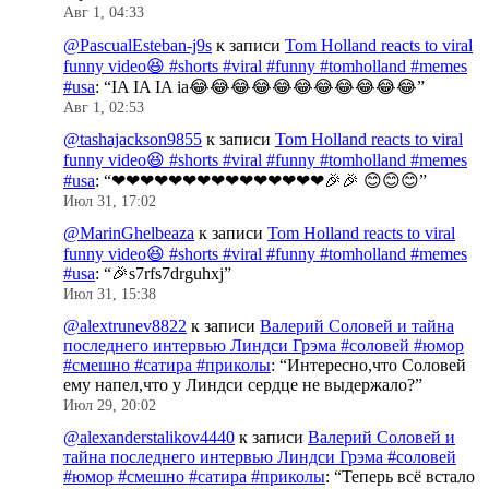
Авг 1, 04:33
@PascualEsteban-j9s
к записи
Tom Holland reacts to viral
funny video😆 #shorts #viral #funny #tomholland #memes
#usa
: “
IA IA IA ia😂😂😂😂😂😂😂😂😂😂😂
”
Авг 1, 02:53
@tashajackson9855
к записи
Tom Holland reacts to viral
funny video😆 #shorts #viral #funny #tomholland #memes
#usa
: “
❤❤❤❤❤❤❤❤❤❤❤❤❤❤❤🎉🎉 😊😊😊
”
Июл 31, 17:02
@MarinGhelbeaza
к записи
Tom Holland reacts to viral
funny video😆 #shorts #viral #funny #tomholland #memes
#usa
: “
🎉s7rfs7drguhxj
”
Июл 31, 15:38
@alextrunev8822
к записи
Валерий Соловей и тайна
последнего интервью Линдси Грэма #соловей #юмор
#смешно #сатира #приколы
: “
Интересно,что Соловей
ему напел,что у Линдси сердце не выдержало?
”
Июл 29, 20:02
@alexanderstalikov4440
к записи
Валерий Соловей и
тайна последнего интервью Линдси Грэма #соловей
#юмор #смешно #сатира #приколы
: “
Теперь всё встало