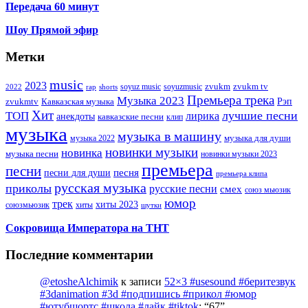
Передача 60 минут
Шоу Прямой эфир
Метки
music
2023
zvukm
zvukm tv
soyuz music
soyuzmusic
2022
rap
shorts
Премьера трека
Музыка 2023
Рэп
zvukmtv
Кавказская музыка
Хит
лучшие песни
ТОП
лирика
анекдоты
кавказские песни
клип
музыка
музыка в машину
музыка для души
музыка 2022
новинки музыки
новинка
музыка песни
новинки музыки 2023
премьера
песни
песни для души
песня
премьера клипа
русская музыка
приколы
русские песни
смех
союз мьюзик
юмор
трек
хиты 2023
хиты
союзмьюзик
шутки
Сокровища Императора на ТНТ
Последние комментарии
@etosheAlchimik
к записи
52×3 #usesound #беритезвук
#3danimation #3d #подпишись #прикол #юмор
#ютубшортс #школа #лайк #tiktok
: “
67
”