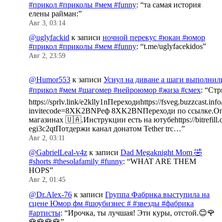
#прикол #приколы #мем #funny
: “
та самая история
елены райман:
”
Авг 3, 03:14
@uglyfackid
к записи
ночной перекус #юкан #юмор
#прикол #приколы #мем #funny
: “
t.me/uglyfacekidos
”
Авг 2, 23:59
@Humor553
к записи
Уснул на диване а шаги выполнил
#прикол #мем #шагомер #нейроюмор #жиза #смех
: “
Стр
https://sprlv.link/e2klly1nПереходиhttps://fsveg.buzzcast.inf
invitecode=8XK2BNРеф 8XK2BNПереходи по ссылке.Оп
магазинах 🇺🇦.Инструкции есть на ютубеhttps://bitrefill.
egi3c2qtПотдержи канал донатом Tether trc…
”
Авг 2, 03:11
@GabrielLeal-v4z
к записи
Dad Megaknight Mom 🤣
#shorts #thesolafamily #funny
: “
WHAT ARE THEM
HOPS
”
Авг 2, 01:45
@Dr.Alex-76
к записи
Группа Фабрика выступила на
сцене Юмор фм #шоубизнес # #звезды #фабрика
#артисты
: “
Ирочка, ты лучшая! Эти куры, отстой.😊🌹
🌹🌹🌹🌹
”