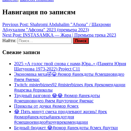
Навигация по записям
Previous Post:
Shahromi Abduhalim "Afsona" / Шахроми
Абдухалим "Афсона" 2023 (премьера 2023)
Next Post:
INSTASAMKA — Жара | Премьера трека 2023
Найти:
Свежие записи
2025 «А голос твой снова с нами,Юра..» (Памяти Юрия
Шатунова 1973-2022) Project C11
Экономика меха🤣😂 #юмор #анекдоты #смешновидео
#мем #мемас
Twitch: misterbiznes92 #misterbiznes #рек #рекомендации
#нарезка #приколы
Трудный разговор 😂😂 #юмор #анекдоты
#смешновидео #мем #шуточное #мемас
Приколы от дочки #юмор #смех
😂 Пять минут смеха продлевают жизнь! #рек
#юмор#анекдоты#анекдотдня
#смешноевидео#хочуврекомендации
Бедный бюджет 😂#юмор #анекдоты #смех #шутки