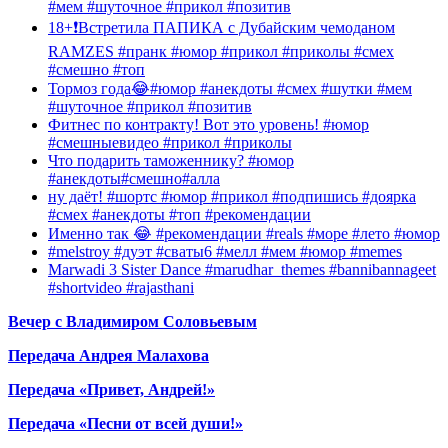
#мем #шуточное #прикол #позитив
18+❗️Встретила ПАПИКА с Дубайским чемоданом
RAMZES #пранк #юмор #прикол #приколы #смех
#смешно #топ
Тормоз года😂#юмор #анекдоты #смех #шутки #мем
#шуточное #прикол #позитив
Фитнес по контракту! Вот это уровень! #юмор
#смешныевидео #прикол #приколы
Что подарить таможеннику? #юмор
#анекдоты#смешно#алла
ну даёт! #шортс #юмор #прикол #подпишись #доярка
#смех #анекдоты #топ #рекомендации
Именно так 😂 #рекомендации #reals #море #лето #юмор
#melstroy #дуэт #сваты6 #мелл #мем #юмор #memes
Marwadi 3 Sister Dance #marudhar_themes #bannibannageet
#shortvideo #rajasthani
Вечер с Владимиром Соловьевым
Передача Андрея Малахова
Передача «Привет, Андрей!»
Передача «Песни от всей души!»