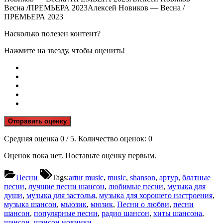
Весна /ПРЕМЬЕРА 2023Алексей Новиков — Весна /
ПРЕМЬЕРА 2023
Насколько полезен контент?
Нажмите на звезду, чтобы оценить!
Отправить оценку
Средняя оценка
0
/ 5. Количество оценок:
0
Оценок пока нет. Поставьте оценку первым.
Песни
Tags:
artur music
,
music
,
shanson
,
артур
,
блатные
песни
,
лучшие песни шансон
,
любимые песни
,
музыка для
души
,
музыка для застолья
,
музыка для хорошего настроения
,
музыка шансон
,
мьюзик
,
мюзик
,
Песни о любви
,
песни
шансон
,
популярные песни
,
радио шансон
,
хиты шансона
,
шансон
,
шансон новинки