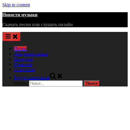
Skip to content
Новости музыки
Скачать песни или слушать онлайн
Песни
Документальные
Передачи
Приколы
Советские
Toggle search form
Найти: