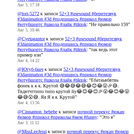
Авг 5, 17:18
@lori-5272
к записи
52×3 #usesound #беритезвук
#3danimation #3d #подпишись #прикол #юмор
#ютубшортс #школа #лайк #tiktok
: “
Не правильно 159
”
Авг 5, 10:46
@Cyetagantor
к записи
52×3 #usesound #беритезвук
#3danimation #3d #подпишись #прикол #юмор
#ютубшортс #школа #лайк #tiktok
: “
так ведь этот
пример изи
”
Авг 4, 14:22
@Ютуб-6шч
к записи
52×3 #usesound #беритезвук
#3danimation #3d #подпишись #прикол #юмор
#ютубшортс #школа #лайк #tiktok
: “
Ебатаьвбвтвь
фонек к к к. Крутой 😅😂😅😂😅😂😊😂😮🎉😅.
Твдвтчттипо типо крутой йу😂😊😂😊🎉😮😂😊😂😮
😂😅😮😅. Яя Я я я. Крутой
”
Авг 4, 13:56
@Cinnamon_bebebe
к записи
ночной перекус #юкан
#юмор #прикол #приколы #мем #funny
: “
Это я
”
Авг 3, 11:12
@MissLeeJessi
к записи
ночной перекус #юкан #юмор