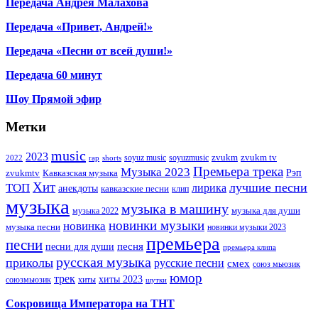
Передача Андрея Малахова
Передача «Привет, Андрей!»
Передача «Песни от всей души!»
Передача 60 минут
Шоу Прямой эфир
Метки
music
2023
zvukm
zvukm tv
soyuz music
soyuzmusic
2022
rap
shorts
Премьера трека
Музыка 2023
Рэп
zvukmtv
Кавказская музыка
Хит
лучшие песни
ТОП
лирика
анекдоты
кавказские песни
клип
музыка
музыка в машину
музыка для души
музыка 2022
новинки музыки
новинка
музыка песни
новинки музыки 2023
премьера
песни
песни для души
песня
премьера клипа
русская музыка
приколы
русские песни
смех
союз мьюзик
юмор
трек
хиты 2023
хиты
союзмьюзик
шутки
Сокровища Императора на ТНТ