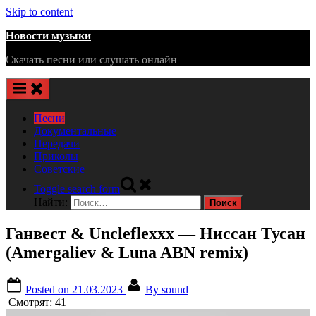
Skip to content
Новости музыки
Скачать песни или слушать онлайн
Песни
Документальные
Передачи
Приколы
Советские
Toggle search form
Найти:
Ганвест & Uncleflexxx — Ниссан Тусан
(Amergaliev & Luna ABN remix)
Posted on
21.03.2023
By
sound
Смотрят:
41