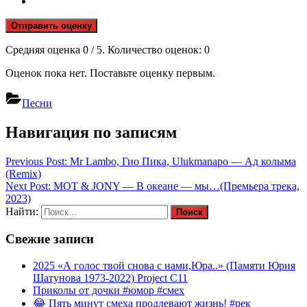
Отправить оценку
Средняя оценка
0
/ 5. Количество оценок:
0
Оценок пока нет. Поставьте оценку первым.
Песни
Навигация по записям
Previous Post:
Mr Lambo, Гио Пика, Ulukmanapo — Ад колыма
(Remix)
Next Post:
МОТ & JONY — В океане — мы…(Премьера трека,
2023)
Найти:
Свежие записи
2025 «А голос твой снова с нами,Юра..» (Памяти Юрия
Шатунова 1973-2022) Project C11
Приколы от дочки #юмор #смех
😂 Пять минут смеха продлевают жизнь! #рек