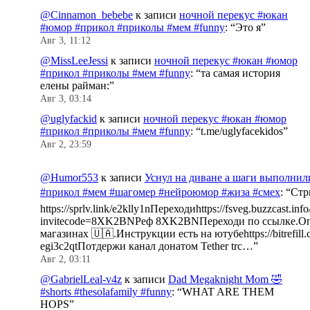
@Cinnamon_bebebe
к записи
ночной перекус #юкан
#юмор #прикол #приколы #мем #funny
: “
Это я
”
Авг 3, 11:12
@MissLeeJessi
к записи
ночной перекус #юкан #юмор
#прикол #приколы #мем #funny
: “
та самая история
елены райман:
”
Авг 3, 03:14
@uglyfackid
к записи
ночной перекус #юкан #юмор
#прикол #приколы #мем #funny
: “
t.me/uglyfacekidos
”
Авг 2, 23:59
@Humor553
к записи
Уснул на диване а шаги выполнил
#прикол #мем #шагомер #нейроюмор #жиза #смех
: “
Стр
https://sprlv.link/e2klly1nПереходиhttps://fsveg.buzzcast.inf
invitecode=8XK2BNРеф 8XK2BNПереходи по ссылке.Оп
магазинах 🇺🇦.Инструкции есть на ютубеhttps://bitrefill.
egi3c2qtПотдержи канал донатом Tether trc…
”
Авг 2, 03:11
@GabrielLeal-v4z
к записи
Dad Megaknight Mom 🤣
#shorts #thesolafamily #funny
: “
WHAT ARE THEM
HOPS
”