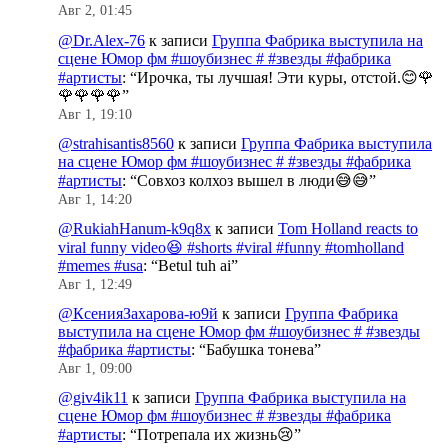
Авг 2, 01:45
@Dr.Alex-76
к записи
Группа Фабрика выступила на
сцене Юмор фм #шоубизнес # #звезды #фабрика
#артисты
: “
Ирочка, ты лучшая! Эти куры, отстой.😊🌹
🌹🌹🌹🌹
”
Авг 1, 19:10
@strahisantis8560
к записи
Группа Фабрика выступила
на сцене Юмор фм #шоубизнес # #звезды #фабрика
#артисты
: “
Совхоз колхоз вышел в люди😅😅
”
Авг 1, 14:20
@RukiahHanum-k9q8x
к записи
Tom Holland reacts to
viral funny video😆 #shorts #viral #funny #tomholland
#memes #usa
: “
Betul tuh ai
”
Авг 1, 12:49
@КсенияЗахарова-ю9й
к записи
Группа Фабрика
выступила на сцене Юмор фм #шоубизнес # #звезды
#фабрика #артисты
: “
Бабушка тонева
”
Авг 1, 09:00
@giv4ik11
к записи
Группа Фабрика выступила на
сцене Юмор фм #шоубизнес # #звезды #фабрика
#артисты
: “
Потрепала их жизнь😢
”