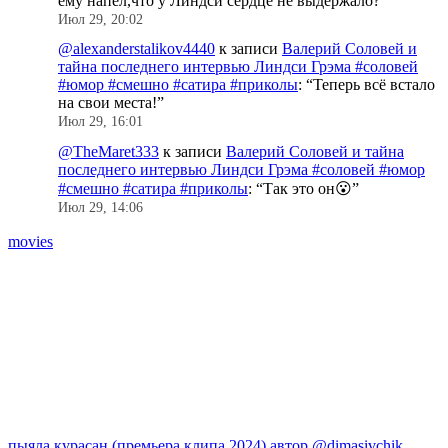
ему напел,что у Линдси сердце не выдержало?
”
Июл 29, 20:02
@alexanderstalikov4440
к записи
Валерий Соловей и
тайна последнего интервью Линдси Грэма #соловей
#юмор #смешно #сатира #приколы
: “
Теперь всё встало
на свои места!
”
Июл 29, 16:01
@TheMaret333
к записи
Валерий Соловей и тайна
последнего интервью Линдси Грэма #соловей #юмор
#смешно #сатира #приколы
: “
Так это он😮
”
Июл 29, 14:06
movies
Y
A
пыяла курасан (премьера клипа 2024) автор @dimasivchik