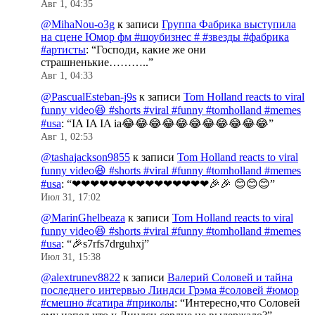
Авг 1, 04:35
@MihaNou-o3g
к записи
Группа Фабрика выступила
на сцене Юмор фм #шоубизнес # #звезды #фабрика
#артисты
: “
Господи, какие же они
страшненькие………..
”
Авг 1, 04:33
@PascualEsteban-j9s
к записи
Tom Holland reacts to viral
funny video😆 #shorts #viral #funny #tomholland #memes
#usa
: “
IA IA IA ia😂😂😂😂😂😂😂😂😂😂😂
”
Авг 1, 02:53
@tashajackson9855
к записи
Tom Holland reacts to viral
funny video😆 #shorts #viral #funny #tomholland #memes
#usa
: “
❤❤❤❤❤❤❤❤❤❤❤❤❤❤❤🎉🎉 😊😊😊
”
Июл 31, 17:02
@MarinGhelbeaza
к записи
Tom Holland reacts to viral
funny video😆 #shorts #viral #funny #tomholland #memes
#usa
: “
🎉s7rfs7drguhxj
”
Июл 31, 15:38
@alextrunev8822
к записи
Валерий Соловей и тайна
последнего интервью Линдси Грэма #соловей #юмор
#смешно #сатира #приколы
: “
Интересно,что Соловей