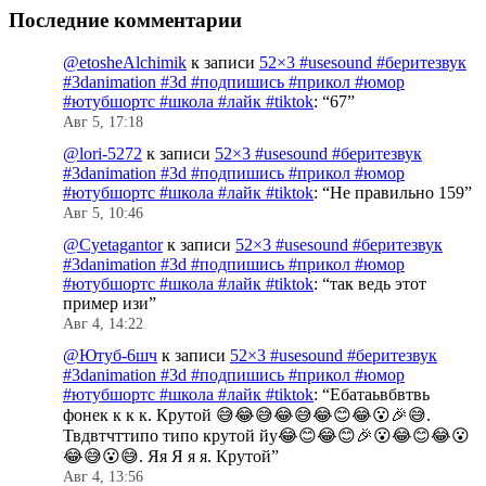
Последние комментарии
@etosheAlchimik
к записи
52×3 #usesound #беритезвук
#3danimation #3d #подпишись #прикол #юмор
#ютубшортс #школа #лайк #tiktok
: “
67
”
Авг 5, 17:18
@lori-5272
к записи
52×3 #usesound #беритезвук
#3danimation #3d #подпишись #прикол #юмор
#ютубшортс #школа #лайк #tiktok
: “
Не правильно 159
”
Авг 5, 10:46
@Cyetagantor
к записи
52×3 #usesound #беритезвук
#3danimation #3d #подпишись #прикол #юмор
#ютубшортс #школа #лайк #tiktok
: “
так ведь этот
пример изи
”
Авг 4, 14:22
@Ютуб-6шч
к записи
52×3 #usesound #беритезвук
#3danimation #3d #подпишись #прикол #юмор
#ютубшортс #школа #лайк #tiktok
: “
Ебатаьвбвтвь
фонек к к к. Крутой 😅😂😅😂😅😂😊😂😮🎉😅.
Твдвтчттипо типо крутой йу😂😊😂😊🎉😮😂😊😂😮
😂😅😮😅. Яя Я я я. Крутой
”
Авг 4, 13:56