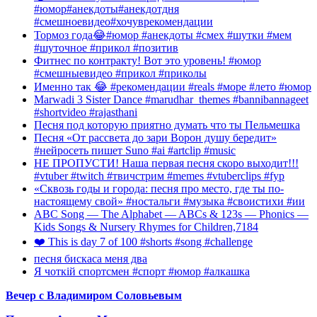
#юмор#анекдоты#анекдотдня
#смешноевидео#хочуврекомендации
Тормоз года😂#юмор #анекдоты #смех #шутки #мем
#шуточное #прикол #позитив
Фитнес по контракту! Вот это уровень! #юмор
#смешныевидео #прикол #приколы
Именно так 😂 #рекомендации #reals #море #лето #юмор
Marwadi 3 Sister Dance #marudhar_themes #bannibannageet
#shortvideo #rajasthani
Песня под которую приятно думать что ты Пельмешка
Песня «От рассвета до зари Ворон душу бередит»
#нейросеть пишет Suno #ai #artclip #music
НЕ ПРОПУСТИ! Наша первая песня скоро выходит!!!
#vtuber #twitch #твичстрим #memes #vtuberclips #fyp
«Сквозь годы и города: песня про место, где ты по-
настоящему свой» #ностальги #музыка #своистихи #ии
ABC Song — The Alphabet — ABCs & 123s — Phonics —
Kids Songs & Nursery Rhymes for Children,7184
❤️ This is day 7 of 100 #shorts #song #challenge
песня бискаса меня два
Я чоткій спортсмен #спорт #юмор #алкашка
Вечер с Владимиром Соловьевым