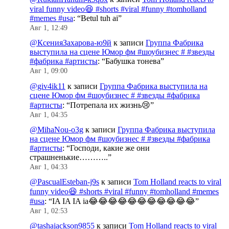
viral funny video😆 #shorts #viral #funny #tomholland
#memes #usa
: “
Betul tuh ai
”
Авг 1, 12:49
@КсенияЗахарова-ю9й
к записи
Группа Фабрика
выступила на сцене Юмор фм #шоубизнес # #звезды
#фабрика #артисты
: “
Бабушка тонева
”
Авг 1, 09:00
@giv4ik11
к записи
Группа Фабрика выступила на
сцене Юмор фм #шоубизнес # #звезды #фабрика
#артисты
: “
Потрепала их жизнь😢
”
Авг 1, 04:35
@MihaNou-o3g
к записи
Группа Фабрика выступила
на сцене Юмор фм #шоубизнес # #звезды #фабрика
#артисты
: “
Господи, какие же они
страшненькие………..
”
Авг 1, 04:33
@PascualEsteban-j9s
к записи
Tom Holland reacts to viral
funny video😆 #shorts #viral #funny #tomholland #memes
#usa
: “
IA IA IA ia😂😂😂😂😂😂😂😂😂😂😂
”
Авг 1, 02:53
@tashajackson9855
к записи
Tom Holland reacts to viral