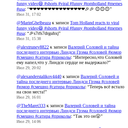
funny video😆 #shorts #viral #funny #tomholland #memes
#usa
: “
❤❤❤❤❤❤❤❤❤❤❤❤❤❤❤🎉🎉 😊😊😊
”
Июл 31, 17:02
@MarinGhelbeaza
к записи
Tom Holland reacts to viral
funny video😆 #shorts #viral #funny #tomholland #memes
#usa
: “
🎉s7rfs7drguhxj
”
Июл 31, 15:38
@alextrunev8822
к записи
Валерий Соловей и тайна
последнего интервью Линдси Грэма #соловей #юмор
#смешно #сатира #приколы
: “
Интересно,что Соловей
ему напел,что у Линдси сердце не выдержало?
”
Июл 29, 20:02
@alexanderstalikov4440
к записи
Валерий Соловей и
тайна последнего интервью Линдси Грэма #соловей
#юмор #смешно #сатира #приколы
: “
Теперь всё встало
на свои места!
”
Июл 29, 16:01
@TheMaret333
к записи
Валерий Соловей и тайна
последнего интервью Линдси Грэма #соловей #юмор
#смешно #сатира #приколы
: “
Так это он😮
”
Июл 29, 14:06