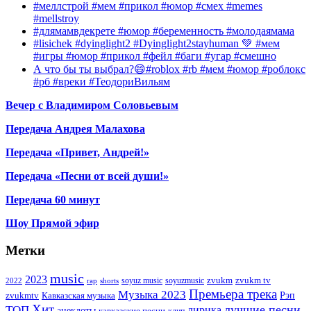
#меллстрой #мем #прикол #юмор #смех #memes
#mellstroy
#длямамвдекрете #юмор #беременность #молодаямама
#lisichek #dyinglight2 #Dyinglight2stayhuman 💚 #мем
#игры #юмор #прикол #фейл #баги #угар #смешно
А что бы ты выбрал?😄#roblox #rb #мем #юмор #роблокс
#рб #вреки #ТеодориВильям
Вечер с Владимиром Соловьевым
Передача Андрея Малахова
Передача «Привет, Андрей!»
Передача «Песни от всей души!»
Передача 60 минут
Шоу Прямой эфир
Метки
music
2023
zvukm
zvukm tv
soyuz music
soyuzmusic
2022
rap
shorts
Премьера трека
Музыка 2023
Рэп
zvukmtv
Кавказская музыка
Хит
лучшие песни
ТОП
лирика
анекдоты
кавказские песни