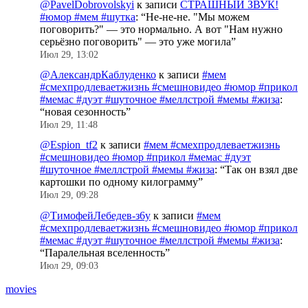
@PavelDobrovolskyi
к записи
СТРАШНЫЙ ЗВУК!
#юмор #мем #шутка
: “
Не-не-не. "Мы можем
поговорить?" — это нормально. А вот "Нам нужно
серьёзно поговорить" — это уже могила
”
Июл 29, 13:02
@АлександрКаблуденко
к записи
#мем
#смехпродлеваетжизнь #смешновидео #юмор #прикол
#мемас #дуэт #шуточное #меллстрой #мемы #жиза
:
“
новая сезонность
”
Июл 29, 11:48
@Espion_tf2
к записи
#мем #смехпродлеваетжизнь
#смешновидео #юмор #прикол #мемас #дуэт
#шуточное #меллстрой #мемы #жиза
: “
Так он взял две
картошки по одному килограмму
”
Июл 29, 09:28
@ТимофейЛебедев-з6у
к записи
#мем
#смехпродлеваетжизнь #смешновидео #юмор #прикол
#мемас #дуэт #шуточное #меллстрой #мемы #жиза
:
“
Паралельная вселенность
”
Июл 29, 09:03
movies