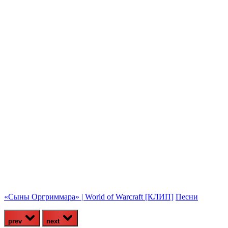
T
«Сыны Оргриммара» | World of Warcraft [КЛИП]
Песни
prev
next