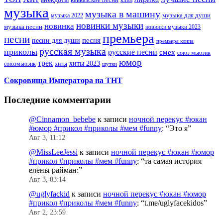
клип
музыка
музыка в машину
музыка для души
музыка 2022
новинки музыки
новинка
музыка песни
новинки музыки 2023
премьера
песни
песни для души
песня
премьера клипа
русская музыка
приколы
русские песни
смех
союз мьюзик
юмор
трек
хиты 2023
хиты
союзмьюзик
шутки
Сокровища Императора на ТНТ
Последние комментарии
@Cinnamon_bebebe
к записи
ночной перекус #юкан
#юмор #прикол #приколы #мем #funny
: “
Это я
”
Авг 3, 11:12
@MissLeeJessi
к записи
ночной перекус #юкан #юмор
#прикол #приколы #мем #funny
: “
та самая история
елены райман:
”
Авг 3, 03:14
@uglyfackid
к записи
ночной перекус #юкан #юмор
#прикол #приколы #мем #funny
: “
t.me/uglyfacekidos
”
Авг 2, 23:59