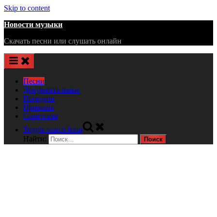
Skip to content
Новости музыки
Скачать песни или слушать онлайн
Песни
Документальные
Передачи
Приколы
Советские
Toggle search form
Найти: