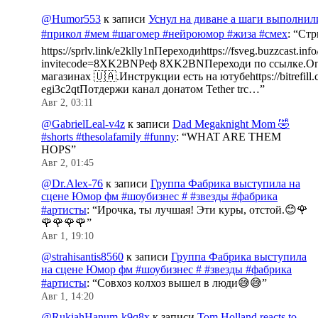
@Humor553
к записи
Уснул на диване а шаги выполнил
#прикол #мем #шагомер #нейроюмор #жиза #смех
: “
Стр
https://sprlv.link/e2klly1nПереходиhttps://fsveg.buzzcast.inf
invitecode=8XK2BNРеф 8XK2BNПереходи по ссылке.Оп
магазинах 🇺🇦.Инструкции есть на ютубеhttps://bitrefill.
egi3c2qtПотдержи канал донатом Tether trc…
”
Авг 2, 03:11
@GabrielLeal-v4z
к записи
Dad Megaknight Mom 🤣
#shorts #thesolafamily #funny
: “
WHAT ARE THEM
HOPS
”
Авг 2, 01:45
@Dr.Alex-76
к записи
Группа Фабрика выступила на
сцене Юмор фм #шоубизнес # #звезды #фабрика
#артисты
: “
Ирочка, ты лучшая! Эти куры, отстой.😊🌹
🌹🌹🌹🌹
”
Авг 1, 19:10
@strahisantis8560
к записи
Группа Фабрика выступила
на сцене Юмор фм #шоубизнес # #звезды #фабрика
#артисты
: “
Совхоз колхоз вышел в люди😅😅
”
Авг 1, 14:20
@RukiahHanum-k9q8x
к записи
Tom Holland reacts to