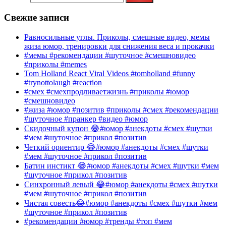
Свежие записи
Равносильные углы. Приколы, смешные видео, мемы
жиза юмор, тренировки для снижения веса и прокачки
#мемы #рекомендации #шуточное #смешновидео
#приколы #memes
Tom Holland React Viral Videos #tomholland #funny
#trynottolaugh #reaction
#смех #смехпродливаетжизнь #приколы #юмор
#смешновидео
#жиза #юмор #позитив #приколы #смех #рекомендации
#шуточное #пранкер #видео #юмор
Скидочный купон 😂#юмор #анекдоты #смех #шутки
#мем #шуточное #прикол #позитив
Четкий ориентир 😂#юмор #анекдоты #смех #шутки
#мем #шуточное #прикол #позитив
Батин инстикт 😂#юмор #анекдоты #смех #шутки #мем
#шуточное #прикол #позитив
Синхронный левый 😂#юмор #анекдоты #смех #шутки
#мем #шуточное #прикол #позитив
Чистая совесть😂#юмор #анекдоты #смех #шутки #мем
#шуточное #прикол #позитив
#рекомендации #юмор #тренды #топ #мем