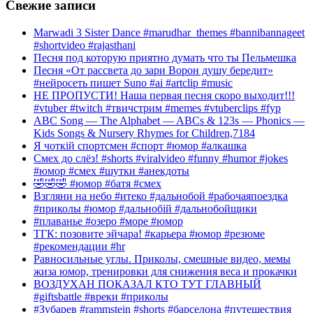
Свежие записи
Marwadi 3 Sister Dance #marudhar_themes #bannibannageet
#shortvideo #rajasthani
Песня под которую приятно думать что ты Пельмешка
Песня «От рассвета до зари Ворон душу бередит»
#нейросеть пишет Suno #ai #artclip #music
НЕ ПРОПУСТИ! Наша первая песня скоро выходит!!!
#vtuber #twitch #твичстрим #memes #vtuberclips #fyp
ABC Song — The Alphabet — ABCs & 123s — Phonics —
Kids Songs & Nursery Rhymes for Children,7184
Я чоткій спортсмен #спорт #юмор #алкашка
Смех до слёз! #shorts #viralvideo #funny #humor #jokes
#юмор #смех #шутки #анекдоты
🤣🤣🤣 #юмор #батя #смех
Взгляни на небо #итеко #дальнобой #рабочаяпоездка
#приколы #юмор #дальнобій #дальнобойщики
#плаванье #озеро #море #юмор
ТГК: позовите эйчара! #карьера #юмор #резюме
#рекомендации #hr
Равносильные углы. Приколы, смешные видео, мемы
жиза юмор, тренировки для снижения веса и прокачки
ВОЗДУХАН ПОКАЗАЛ КТО ТУТ ГЛАВНЫЙ
#giftsbattle #вреки #приколы
#Зубарев #rammstein #shorts #барселона #путешествия