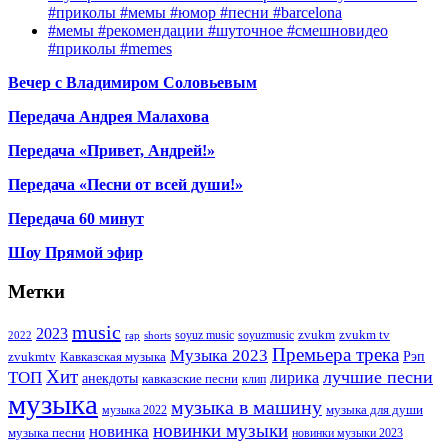
#приколы #мемы #юмор #песни #barcelona
#мемы #рекомендации #шуточное #смешновидео
#приколы #memes
Вечер с Владимиром Соловьевым
Передача Андрея Малахова
Передача «Привет, Андрей!»
Передача «Песни от всей души!»
Передача 60 минут
Шоу Прямой эфир
Метки
music
2023
zvukm
zvukm tv
soyuz music
soyuzmusic
2022
rap
shorts
Премьера трека
Музыка 2023
Рэп
zvukmtv
Кавказская музыка
Хит
лучшие песни
ТОП
лирика
анекдоты
кавказские песни
клип
музыка
музыка в машину
музыка для души
музыка 2022
новинки музыки
новинка
музыка песни
новинки музыки 2023