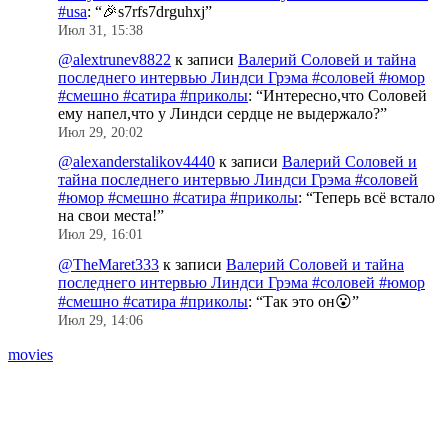
#usa
: “
🎉s7rfs7drguhxj
”
Июл 31, 15:38
@alextrunev8822
к записи
Валерий Соловей и тайна
последнего интервью Линдси Грэма #соловей #юмор
#смешно #сатира #приколы
: “
Интересно,что Соловей
ему напел,что у Линдси сердце не выдержало?
”
Июл 29, 20:02
@alexanderstalikov4440
к записи
Валерий Соловей и
тайна последнего интервью Линдси Грэма #соловей
#юмор #смешно #сатира #приколы
: “
Теперь всё встало
на свои места!
”
Июл 29, 16:01
@TheMaret333
к записи
Валерий Соловей и тайна
последнего интервью Линдси Грэма #соловей #юмор
#смешно #сатира #приколы
: “
Так это он😮
”
Июл 29, 14:06
movies