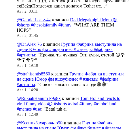
магазинах 🇺🇦.Инструкции есть на ютубеhttps://bitrefill.
egi3c2qtПотдержи канал донатом Tether trc…
”
Авг 2, 03:11
@GabrielLeal-v4z
к записи
Dad Megaknight Mom 🤣
#shorts #thesolafamily #funny
: “
WHAT ARE THEM
HOPS
”
Авг 2, 01:45
@Dr.Alex-76
к записи
Группа Фабрика выступила на
сцене Юмор фм #шоубизнес # #звезды #фабрика
#артисты
: “
Ирочка, ты лучшая! Эти куры, отстой.😊🌹
🌹🌹🌹🌹
”
Авг 1, 19:10
@strahisantis8560
к записи
Группа Фабрика выступила
на сцене Юмор фм #шоубизнес # #звезды #фабрика
#артисты
: “
Совхоз колхоз вышел в люди😅😅
”
Авг 1, 14:20
@RukiahHanum-k9q8x
к записи
Tom Holland reacts to
viral funny video😆 #shorts #viral #funny #tomholland
#memes #usa
: “
Betul tuh ai
”
Авг 1, 12:49
@КсенияЗахарова-ю9й
к записи
Группа Фабрика
выступила на сцене Юмор фм #шоубизнес # #звезды