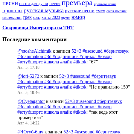
премьера
песни
песни для души
песня
премьера клипа
русская музыка
приколы
русские песни
смех
союз мьюзик
юмор
трек
хиты 2023
хиты
союзмьюзик
шутки
Сокровища Императора на ТНТ
Последние комментарии
@etosheAlchimik
к записи
52×3 #usesound #беритезвук
#3danimation #3d #подпишись #прикол #юмор
#ютубшортс #школа #лайк #tiktok
: “
67
”
Авг 5, 17:18
@lori-5272
к записи
52×3 #usesound #беритезвук
#3danimation #3d #подпишись #прикол #юмор
#ютубшортс #школа #лайк #tiktok
: “
Не правильно 159
”
Авг 5, 10:46
@Cyetagantor
к записи
52×3 #usesound #беритезвук
#3danimation #3d #подпишись #прикол #юмор
#ютубшортс #школа #лайк #tiktok
: “
так ведь этот
пример изи
”
Авг 4, 14:22
@Ютуб-6шч
к записи
52×3 #usesound #беритезвук