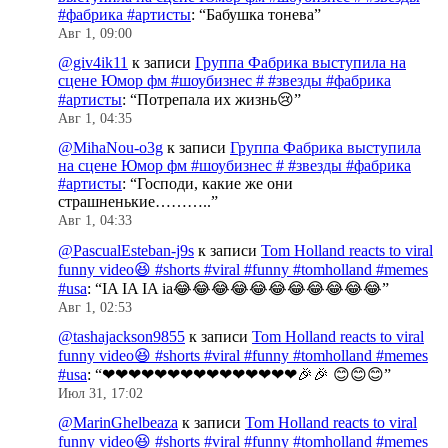
#фабрика #артисты
: “
Бабушка тонева
”
Авг 1, 09:00
@giv4ik11
к записи
Группа Фабрика выступила на
сцене Юмор фм #шоубизнес # #звезды #фабрика
#артисты
: “
Потрепала их жизнь😢
”
Авг 1, 04:35
@MihaNou-o3g
к записи
Группа Фабрика выступила
на сцене Юмор фм #шоубизнес # #звезды #фабрика
#артисты
: “
Господи, какие же они
страшненькие………..
”
Авг 1, 04:33
@PascualEsteban-j9s
к записи
Tom Holland reacts to viral
funny video😆 #shorts #viral #funny #tomholland #memes
#usa
: “
IA IA IA ia😂😂😂😂😂😂😂😂😂😂😂
”
Авг 1, 02:53
@tashajackson9855
к записи
Tom Holland reacts to viral
funny video😆 #shorts #viral #funny #tomholland #memes
#usa
: “
❤❤❤❤❤❤❤❤❤❤❤❤❤❤❤🎉🎉 😊😊😊
”
Июл 31, 17:02
@MarinGhelbeaza
к записи
Tom Holland reacts to viral
funny video😆 #shorts #viral #funny #tomholland #memes