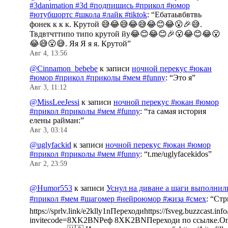
#3danimation #3d #подпишись #прикол #юмор
#ютубшортс #школа #лайк #tiktok
: “
Ебатаьвбвтвь
фонек к к к. Крутой 😅😂😅😂😅😂😊😂😮🎉😅.
Твдвтчттипо типо крутой йу😂😊😂😊🎉😮😂😊😂😮
😂😅😮😅. Яя Я я я. Крутой
”
Авг 4, 13:56
@Cinnamon_bebebe
к записи
ночной перекус #юкан
#юмор #прикол #приколы #мем #funny
: “
Это я
”
Авг 3, 11:12
@MissLeeJessi
к записи
ночной перекус #юкан #юмор
#прикол #приколы #мем #funny
: “
та самая история
елены райман:
”
Авг 3, 03:14
@uglyfackid
к записи
ночной перекус #юкан #юмор
#прикол #приколы #мем #funny
: “
t.me/uglyfacekidos
”
Авг 2, 23:59
@Humor553
к записи
Уснул на диване а шаги выполнил
#прикол #мем #шагомер #нейроюмор #жиза #смех
: “
Стр
https://sprlv.link/e2klly1nПереходиhttps://fsveg.buzzcast.inf
invitecode=8XK2BNРеф 8XK2BNПереходи по ссылке.Оп