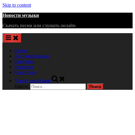
Skip to content
Новости музыки
Скачать песни или слушать онлайн
Песни
Документальные
Передачи
Приколы
Советские
Toggle search form
Найти: