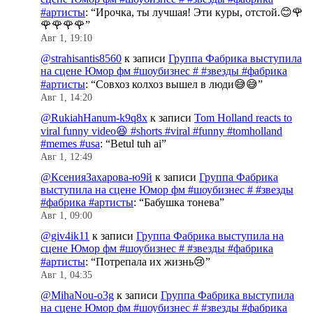
#артисты
: “
Ирочка, ты лучшая! Эти куры, отстой.😊🌹
🌹🌹🌹🌹
”
Авг 1, 19:10
@strahisantis8560
к записи
Группа Фабрика выступила
на сцене Юмор фм #шоубизнес # #звезды #фабрика
#артисты
: “
Совхоз колхоз вышел в люди😅😅
”
Авг 1, 14:20
@RukiahHanum-k9q8x
к записи
Tom Holland reacts to
viral funny video😆 #shorts #viral #funny #tomholland
#memes #usa
: “
Betul tuh ai
”
Авг 1, 12:49
@КсенияЗахарова-ю9й
к записи
Группа Фабрика
выступила на сцене Юмор фм #шоубизнес # #звезды
#фабрика #артисты
: “
Бабушка тонева
”
Авг 1, 09:00
@giv4ik11
к записи
Группа Фабрика выступила на
сцене Юмор фм #шоубизнес # #звезды #фабрика
#артисты
: “
Потрепала их жизнь😢
”
Авг 1, 04:35
@MihaNou-o3g
к записи
Группа Фабрика выступила
на сцене Юмор фм #шоубизнес # #звезды #фабрика