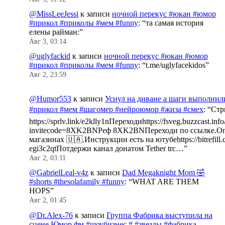
@MissLeeJessi
к записи
ночной перекус #юкан #юмор
#прикол #приколы #мем #funny
: “
та самая история
елены райман:
”
Авг 3, 03:14
@uglyfackid
к записи
ночной перекус #юкан #юмор
#прикол #приколы #мем #funny
: “
t.me/uglyfacekidos
”
Авг 2, 23:59
@Humor553
к записи
Уснул на диване а шаги выполнил
#прикол #мем #шагомер #нейроюмор #жиза #смех
: “
Стр
https://sprlv.link/e2klly1nПереходиhttps://fsveg.buzzcast.inf
invitecode=8XK2BNРеф 8XK2BNПереходи по ссылке.Оп
магазинах 🇺🇦.Инструкции есть на ютубеhttps://bitrefill.
egi3c2qtПотдержи канал донатом Tether trc…
”
Авг 2, 03:11
@GabrielLeal-v4z
к записи
Dad Megaknight Mom 🤣
#shorts #thesolafamily #funny
: “
WHAT ARE THEM
HOPS
”
Авг 2, 01:45
@Dr.Alex-76
к записи
Группа Фабрика выступила на
сцене Юмор фм #шоубизнес # #звезды #фабрика