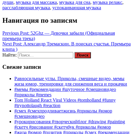
души
,
музыка для массажа
,
музыка для сна
,
музыка релакс
,
расслабляющая музыка
,
успокаивающая музыка
Навигация по записям
Previous Post:
52Ghz — Девочки забыли (Официальная
премьера трека)
Next Post:
Александр Тремаскин. В поисках счастья. Премьера
клипа )
Найти:
Свежие записи
Равносильные углы. Приколы, смешные видео, мемы
жиза юмор, тренировки для снижения веса и прокачки
#мемы #рекомендации #шуточное #смешновидео
#приколы #memes
Tom Holland React Viral Videos #tomholland #funny
#trynottolaugh #reaction
#смех #смехпродливаетжизнь #приколы #юмор
#смешновидео
#урокирисования #творческийблог #drawing #painting
#скетч #рисование #скетчбук #приколы #юмор
#жиза #юмор #позитив #приколы #смех #рекомендации