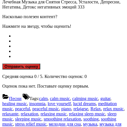
Лечебная Музыка для Снятия Стресса, Усталости, Депресии,
Негатива, Детокс негативных эмоций 333
Насколько полезен контент?
Нажмите на звезду, чтобы оценить!
Отправить оценку
Средняя оценка
0
/ 5. Количество оценок:
0
Оценок пока нет. Поставьте оценку первым.
Песни
Tags:
calm
,
calm music
,
calming music
,
guitar
,
healing music
,
insomnia
,
love yourself
,
lucid dreams
,
meditation
music
,
peaceful
,
peaceful music
,
piano
,
relajarse
,
Relax
,
relax music
,
relaxante
,
relaxation
,
relaxing music
,
relaxing sleep music
,
sleep
music
,
sleeping music
,
smoothing relaxation
,
soothing
,
soothing
music
,
stress relief music
,
мелодии для сна
,
музыка
,
музыка для