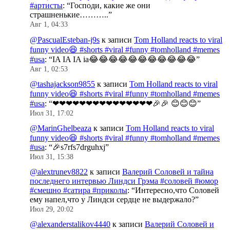
#артисты
: “
Господи, какие же они
страшненькие………..
”
Авг 1, 04:33
@PascualEsteban-j9s
к записи
Tom Holland reacts to viral
funny video😆 #shorts #viral #funny #tomholland #memes
#usa
: “
IA IA IA ia😂😂😂😂😂😂😂😂😂😂😂
”
Авг 1, 02:53
@tashajackson9855
к записи
Tom Holland reacts to viral
funny video😆 #shorts #viral #funny #tomholland #memes
#usa
: “
❤❤❤❤❤❤❤❤❤❤❤❤❤❤❤🎉🎉 😊😊😊
”
Июл 31, 17:02
@MarinGhelbeaza
к записи
Tom Holland reacts to viral
funny video😆 #shorts #viral #funny #tomholland #memes
#usa
: “
🎉s7rfs7drguhxj
”
Июл 31, 15:38
@alextrunev8822
к записи
Валерий Соловей и тайна
последнего интервью Линдси Грэма #соловей #юмор
#смешно #сатира #приколы
: “
Интересно,что Соловей
ему напел,что у Линдси сердце не выдержало?
”
Июл 29, 20:02
@alexanderstalikov4440
к записи
Валерий Соловей и