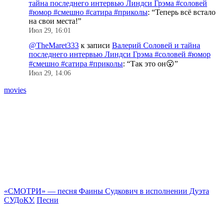
тайна последнего интервью Линдси Грэма #соловей
#юмор #смешно #сатира #приколы
: “
Теперь всё встало
на свои места!
”
Июл 29, 16:01
@TheMaret333
к записи
Валерий Соловей и тайна
последнего интервью Линдси Грэма #соловей #юмор
#смешно #сатира #приколы
: “
Так это он😮
”
Июл 29, 14:06
movies
«CМОТРИ» — песня Фаины Судкович в исполнении Дуэта
М
СУДоКУ.
Песни