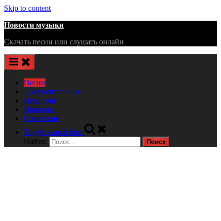
Skip to content
Новости музыки
Скачать песни или слушать онлайн
Песни
Документальные
Передачи
Приколы
Советские
Toggle search form
Найти: