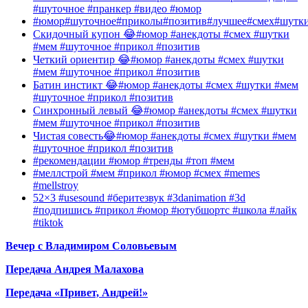
#шуточное #пранкер #видео #юмор
#юмор#шуточное#приколы#позитив#лучшее#смех#шутк
Скидочный купон 😂#юмор #анекдоты #смех #шутки
#мем #шуточное #прикол #позитив
Четкий ориентир 😂#юмор #анекдоты #смех #шутки
#мем #шуточное #прикол #позитив
Батин инстикт 😂#юмор #анекдоты #смех #шутки #мем
#шуточное #прикол #позитив
Синхронный левый 😂#юмор #анекдоты #смех #шутки
#мем #шуточное #прикол #позитив
Чистая совесть😂#юмор #анекдоты #смех #шутки #мем
#шуточное #прикол #позитив
#рекомендации #юмор #тренды #топ #мем
#меллстрой #мем #прикол #юмор #смех #memes
#mellstroy
52×3 #usesound #беритезвук #3danimation #3d
#подпишись #прикол #юмор #ютубшортс #школа #лайк
#tiktok
Вечер с Владимиром Соловьевым
Передача Андрея Малахова
Передача «Привет, Андрей!»