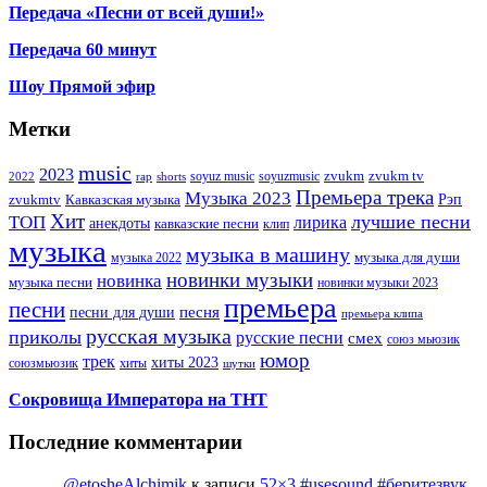
Передача «Песни от всей души!»
Передача 60 минут
Шоу Прямой эфир
Метки
music
2023
zvukm
zvukm tv
soyuz music
soyuzmusic
2022
rap
shorts
Премьера трека
Музыка 2023
Рэп
zvukmtv
Кавказская музыка
Хит
лучшие песни
ТОП
лирика
анекдоты
кавказские песни
клип
музыка
музыка в машину
музыка для души
музыка 2022
новинки музыки
новинка
музыка песни
новинки музыки 2023
премьера
песни
песни для души
песня
премьера клипа
русская музыка
приколы
русские песни
смех
союз мьюзик
юмор
трек
хиты 2023
хиты
союзмьюзик
шутки
Сокровища Императора на ТНТ
Последние комментарии
@etosheAlchimik
к записи
52×3 #usesound #беритезвук