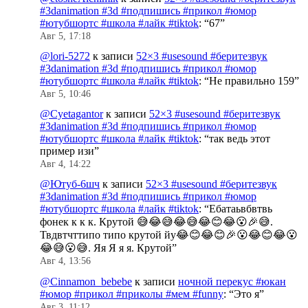
#3danimation #3d #подпишись #прикол #юмор
#ютубшортс #школа #лайк #tiktok
: “
67
”
Авг 5, 17:18
@lori-5272
к записи
52×3 #usesound #беритезвук
#3danimation #3d #подпишись #прикол #юмор
#ютубшортс #школа #лайк #tiktok
: “
Не правильно 159
”
Авг 5, 10:46
@Cyetagantor
к записи
52×3 #usesound #беритезвук
#3danimation #3d #подпишись #прикол #юмор
#ютубшортс #школа #лайк #tiktok
: “
так ведь этот
пример изи
”
Авг 4, 14:22
@Ютуб-6шч
к записи
52×3 #usesound #беритезвук
#3danimation #3d #подпишись #прикол #юмор
#ютубшортс #школа #лайк #tiktok
: “
Ебатаьвбвтвь
фонек к к к. Крутой 😅😂😅😂😅😂😊😂😮🎉😅.
Твдвтчттипо типо крутой йу😂😊😂😊🎉😮😂😊😂😮
😂😅😮😅. Яя Я я я. Крутой
”
Авг 4, 13:56
@Cinnamon_bebebe
к записи
ночной перекус #юкан
#юмор #прикол #приколы #мем #funny
: “
Это я
”
Авг 3, 11:12