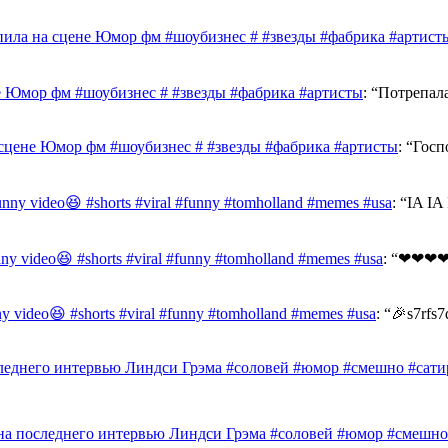
ила на сцене Юмор фм #шоубизнес # #звезды #фабрика #артист
е Юмор фм #шоубизнес # #звезды #фабрика #артисты
: “
Потрепал
сцене Юмор фм #шоубизнес # #звезды #фабрика #артисты
: “
Госп
funny video😆 #shorts #viral #funny #tomholland #memes #usa
: “
IA I
unny video😆 #shorts #viral #funny #tomholland #memes #usa
: “
❤❤❤❤
nny video😆 #shorts #viral #funny #tomholland #memes #usa
: “
🎉s7rfs7
леднего интервью Линдси Грэма #соловей #юмор #смешно #сати
на последнего интервью Линдси Грэма #соловей #юмор #смешно