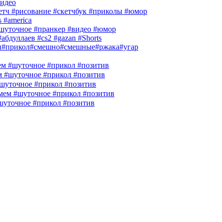
идео
кетч #рисование #скетчбук #приколы #юмор
s #america
шуточное #пранкер #видео #юмор
абдуллаев #cs2 #gazan #Shorts
и#прикол#смешно#смешные#ржака#угар
м #шуточное #прикол #позитив
м #шуточное #прикол #позитив
шуточное #прикол #позитив
ем #шуточное #прикол #позитив
шуточное #прикол #позитив