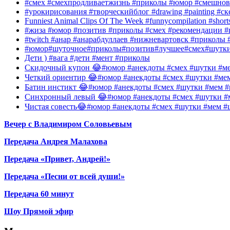
#смех #смехпродливаетжизнь #приколы #юмор #смешнов
#урокирисования #творческийблог #drawing #painting #с
Funniest Animal Clips Of The Week #funnycompilation #short
#жиза #юмор #позитив #приколы #смех #рекомендации #
#twitch #анар #анарабдуллаев #нижневартовск #приколы #
#юмор#шуточное#приколы#позитив#лучшее#смех#шутк
Дети ) #вага #дети #мент #приколы
Скидочный купон 😂#юмор #анекдоты #смех #шутки #ме
Четкий ориентир 😂#юмор #анекдоты #смех #шутки #ме
Батин инстикт 😂#юмор #анекдоты #смех #шутки #мем #
Синхронный левый 😂#юмор #анекдоты #смех #шутки #м
Чистая совесть😂#юмор #анекдоты #смех #шутки #мем #
Вечер с Владимиром Соловьевым
Передача Андрея Малахова
Передача «Привет, Андрей!»
Передача «Песни от всей души!»
Передача 60 минут
Шоу Прямой эфир