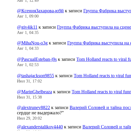
Авг 1, 12:49
@КсенияЗахарова-ю9й
к записи
Группа Фабрика выступ
Авг 1, 09:00
@giv4ik11
к записи
Группа Фабрика выступила на сцен
Авг 1, 04:35
@MihaNou-o3g
к записи
Группа Фабрика выступила на 
Авг 1, 04:33
@PascualEsteban-j9s
к записи
Tom Holland reacts to viral 
Авг 1, 02:53
@tashajackson9855
к записи
Tom Holland reacts to viral f
Июл 31, 17:02
@MarinGhelbeaza
к записи
Tom Holland reacts to viral fu
Июл 31, 15:38
@alextrunev8822
к записи
Валерий Соловей и тайна пос
сердце не выдержало?
”
Июл 29, 20:02
@alexanderstalikov4440
к записи
Валерий Соловей и тай