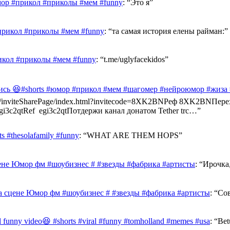
ор #прикол #приколы #мем #funny
: “
Это я
”
прикол #приколы #мем #funny
: “
та самая история елены райман:
”
икол #приколы #мем #funny
: “
t.me/uglyfacekidos
”
ись 😆#shorts #юмор #прикол #мем #шагомер #нейроюмор #жиза
ast.info/inviteSharePage/index.html?invitecode=8XK2BNРеф 8XK2BN
e/egi3c2qtRef egi3c2qtПотдержи канал донатом Tether trc…
”
 #thesolafamily #funny
: “
WHAT ARE THEM HOPS
”
ене Юмор фм #шоубизнес # #звезды #фабрика #артисты
: “
Ирочка,
а сцене Юмор фм #шоубизнес # #звезды #фабрика #артисты
: “
Сов
al funny video😆 #shorts #viral #funny #tomholland #memes #usa
: “
Bet