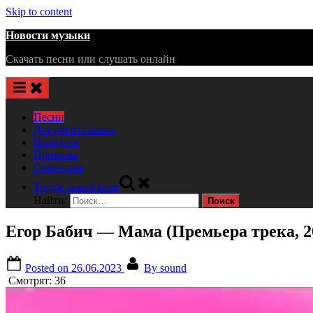
Skip to content
Новости музыки
Скачать песни или слушать онлайн
Песни
Документальные
Передачи
Приколы
Советские
Toggle search form
Найти:
Егор Бабич — Мама (Премьера трека, 2
Posted on
26.06.2023
By
sound
Смотрят:
36