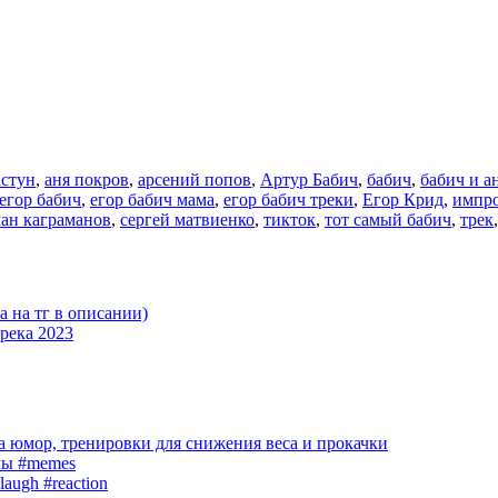
астун
,
аня покров
,
арсений попов
,
Артур Бабич
,
бабич
,
бабич и а
егор бабич
,
егор бабич мама
,
егор бабич треки
,
Егор Крид
,
импр
ан каграманов
,
сергей матвиенко
,
тикток
,
тот самый бабич
,
трек
 на тг в описании)
река 2023
 юмор, тренировки для снижения веса и прокачки
лы #memes
laugh #reaction