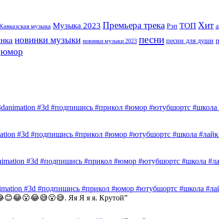
Премьера трека
Хит
Музыка 2023
ТОП
Рэп
Кавказская музыка
а
песни
новинки музыки
инка
песни для души
новинки музыки 2023
юмор
3danimation #3d #подпишись #прикол #юмор #ютубшортс #школа #
mation #3d #подпишись #прикол #юмор #ютубшортс #школа #лайк 
nimation #3d #подпишись #прикол #юмор #ютубшортс #школа #лай
nimation #3d #подпишись #прикол #юмор #ютубшортс #школа #лай
😊😂😮😂😅😮😅. Яя Я я я. Крутой
”