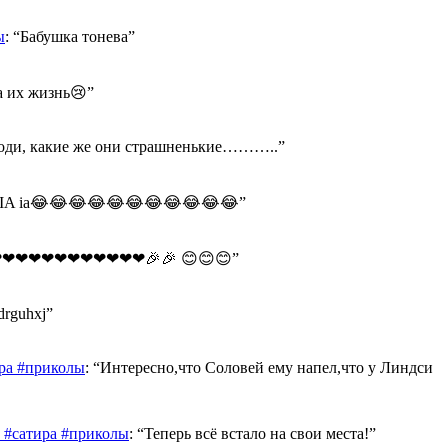
ы
: “
Бабушка тонева
”
а их жизнь😢
”
оди, какие же они страшненькие………..
”
A IA ia😂😂😂😂😂😂😂😂😂😂😂
”
❤❤❤❤❤❤❤❤❤❤❤🎉🎉 😊😊😊
”
drguhxj
”
ра #приколы
: “
Интересно,что Соловей ему напел,что у Линдси
 #сатира #приколы
: “
Теперь всё встало на свои места!
”