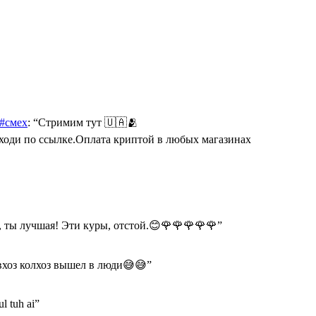
 #смех
: “
Стримим тут 🇺🇦🫂
Переходи по ссылке.Оплата криптой в любых магазинах
 ты лучшая! Эти куры, отстой.😊🌹🌹🌹🌹🌹
”
хоз колхоз вышел в люди😅😅
”
ul tuh ai
”