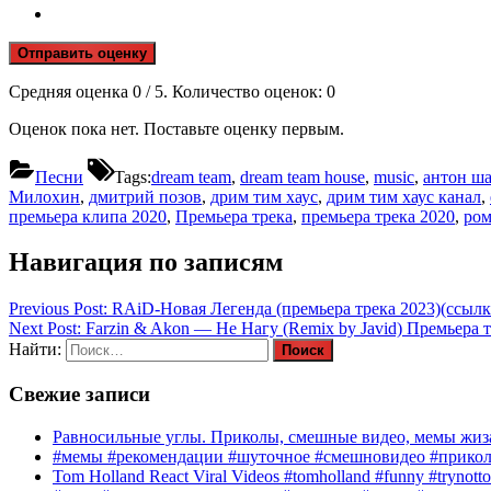
Отправить оценку
Средняя оценка
0
/ 5. Количество оценок:
0
Оценок пока нет. Поставьте оценку первым.
Песни
Tags:
dream team
,
dream team house
,
music
,
антон ш
Милохин
,
дмитрий позов
,
дрим тим хаус
,
дрим тим хаус канал
,
премьера клипа 2020
,
Премьера трека
,
премьера трека 2020
,
ром
Навигация по записям
Previous Post:
RAiD-Новая Легенда (премьера трека 2023)(ссылка
Next Post:
Farzin & Akon — Не Нагу (Remix by Javid) Премьера т
Найти:
Свежие записи
Равносильные углы. Приколы, смешные видео, мемы жиза
#мемы #рекомендации #шуточное #смешновидео #прико
Tom Holland React Viral Videos #tomholland #funny #trynotto