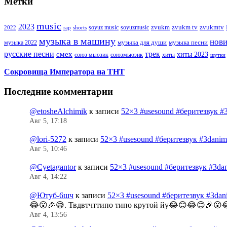
Метки
music
2023
zvukm
zvukm tv
zvukmtv
soyuz music
soyuzmusic
2022
rap
shorts
музыка в машину
нов
музыка для души
музыка песни
музыка 2022
русские песни
трек
смех
хиты 2023
союз мьюзик
хиты
союзмьюзик
шутки
Сокровища Императора на ТНТ
Последние комментарии
@etosheAlchimik
к записи
52×3 #usesound #беритезвук #
Авг 5, 17:18
@lori-5272
к записи
52×3 #usesound #беритезвук #3dani
Авг 5, 10:46
@Cyetagantor
к записи
52×3 #usesound #беритезвук #3da
Авг 4, 14:22
@Ютуб-6шч
к записи
52×3 #usesound #беритезвук #3da
😂😮🎉😅. Твдвтчттипо типо крутой йу😂😊😂😊🎉😮
Авг 4, 13:56