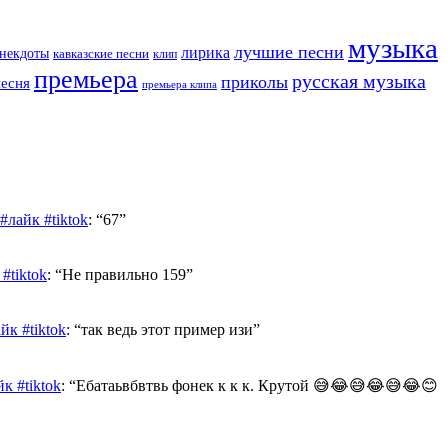
музыка
лучшие песни
лирика
некдоты
кавказские песни
клип
премьера
русская музыка
приколы
песня
премьера клипа
лайк #tiktok
: “
67
”
#tiktok
: “
Не правильно 159
”
к #tiktok
: “
так ведь этот пример изи
”
к #tiktok
: “
Ебатаьвбвтвь фонек к к к. Крутой 😅😂😅😂😅😂😊