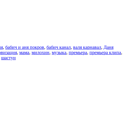
ня
,
бабич и аня покров
,
бабич канал
,
валя карнавал
,
Даня
овизация
,
мама
,
милохин
,
музыка
,
премьера
,
премьера клипа
,
,
шастун