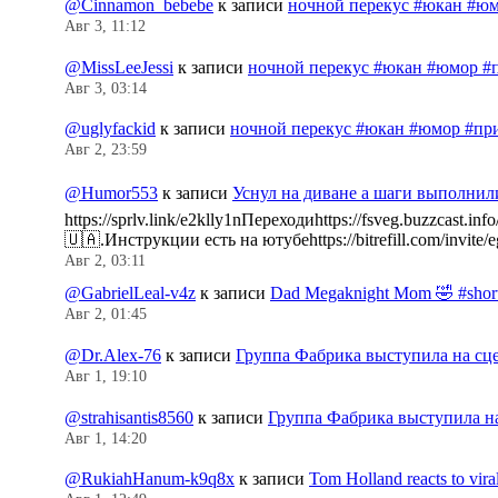
@Cinnamon_bebebe
к записи
ночной перекус #юкан #юм
Авг 3, 11:12
@MissLeeJessi
к записи
ночной перекус #юкан #юмор #
Авг 3, 03:14
@uglyfackid
к записи
ночной перекус #юкан #юмор #пр
Авг 2, 23:59
@Humor553
к записи
Уснул на диване а шаги выполнил
https://sprlv.link/e2klly1nПереходиhttps://fsveg.buzzc
🇺🇦.Инструкции есть на ютубеhttps://bitrefill.com/invit
Авг 2, 03:11
@GabrielLeal-v4z
к записи
Dad Megaknight Mom 🤣 #shorts
Авг 2, 01:45
@Dr.Alex-76
к записи
Группа Фабрика выступила на сц
Авг 1, 19:10
@strahisantis8560
к записи
Группа Фабрика выступила н
Авг 1, 14:20
@RukiahHanum-k9q8x
к записи
Tom Holland reacts to vir