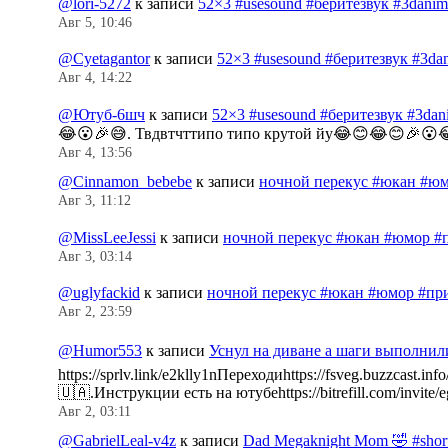
@lori-5272
к записи
52×3 #usesound #беритезвук #3dani
Авг 5, 10:46
@Cyetagantor
к записи
52×3 #usesound #беритезвук #3da
Авг 4, 14:22
@Ютуб-6шч
к записи
52×3 #usesound #беритезвук #3da
😂😮🎉😅. Твдвтчттипо типо крутой йу😂😊😂😊🎉😮
Авг 4, 13:56
@Cinnamon_bebebe
к записи
ночной перекус #юкан #юм
Авг 3, 11:12
@MissLeeJessi
к записи
ночной перекус #юкан #юмор #
Авг 3, 03:14
@uglyfackid
к записи
ночной перекус #юкан #юмор #пр
Авг 2, 23:59
@Humor553
к записи
Уснул на диване а шаги выполнил
https://sprlv.link/e2klly1nПереходиhttps://fsveg.buzzc
🇺🇦.Инструкции есть на ютубеhttps://bitrefill.com/invit
Авг 2, 03:11
@GabrielLeal-v4z
к записи
Dad Megaknight Mom 🤣 #shorts