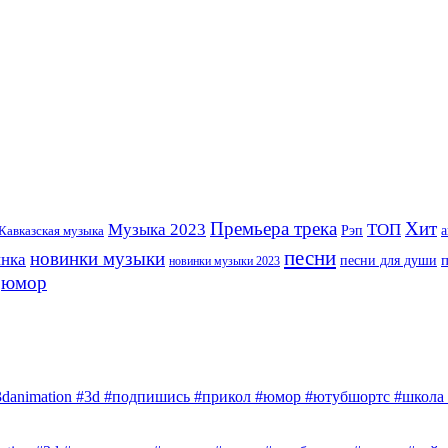
Премьера трека
Хит
Музыка 2023
ТОП
Рэп
Кавказская музыка
а
песни
новинки музыки
инка
песни для души
новинки музыки 2023
юмор
3danimation #3d #подпишись #прикол #юмор #ютубшортс #школа #