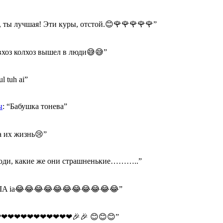
 ты лучшая! Эти куры, отстой.😊🌹🌹🌹🌹🌹
”
хоз колхоз вышел в люди😅😅
”
ul tuh ai
”
ы
: “
Бабушка тонева
”
а их жизнь😢
”
оди, какие же они страшненькие………..
”
A IA ia😂😂😂😂😂😂😂😂😂😂😂
”
❤❤❤❤❤❤❤❤❤❤❤🎉🎉 😊😊😊
”