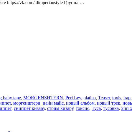
е https://vk.com/idimperianstyle​​ Группа …
ig baby tape
,
MORGENSHTERN
,
Peri Ley
,
platina
,
Teaser
,
toxis
,
trap
иппет
,
моргенштерн
,
найн майс
,
новый альбом
,
новый трек
,
новы
иппет
,
сниппет кизару
,
стрим кизару
,
токсис
,
Туса
,
тусовка
,
хип 