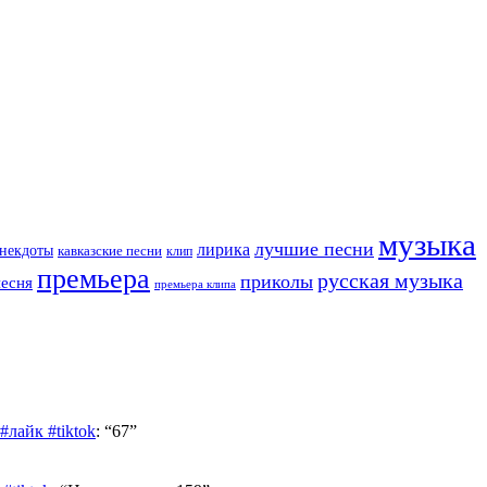
музыка
лучшие песни
лирика
некдоты
кавказские песни
клип
премьера
русская музыка
приколы
песня
премьера клипа
лайк #tiktok
: “
67
”