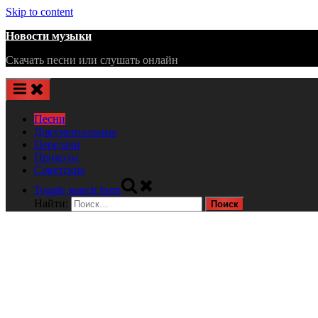
Skip to content
Новости музыки
Скачать песни или слушать онлайн
Песни
Документальные
Передачи
Приколы
Советские
Toggle search form
Найти: