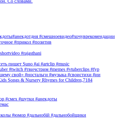
он. Со словами.
екдоты#анекдотдня #смешноевидео#хочуврекомендации
очное #прикол #позитив
hortvideo #rajasthani
ть пишет Suno #ai #artclip #music
r #twitch #твичстрим #memes #vtuberclips #fyp
оящему свой» #ностальги #музыка #своистихи #ии
s Songs & Nursery Rhymes for Children,7184
юмор #смех #шутки #анекдоты
емас
риколы #юмор #дальнобій #дальнобойщики