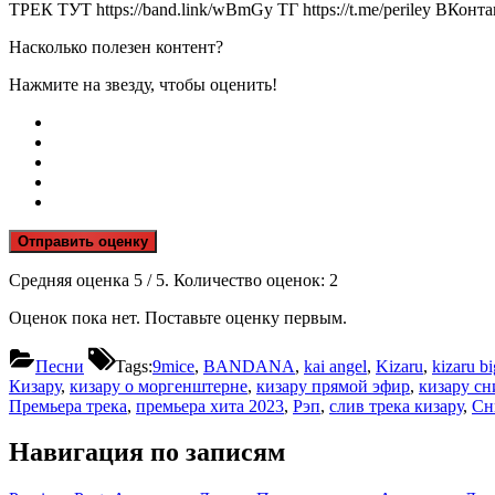
ТРЕК ТУТ https://band.link/wBmGy ТГ https://t.me/periley ВКонтакт
Насколько полезен контент?
Нажмите на звезду, чтобы оценить!
Отправить оценку
Средняя оценка
5
/ 5. Количество оценок:
2
Оценок пока нет. Поставьте оценку первым.
Песни
Tags:
9mice
,
BANDANA
,
kai angel
,
Kizaru
,
kizaru b
Кизару
,
кизару о моргенштерне
,
кизару прямой эфир
,
кизару сн
Премьера трека
,
премьера хита 2023
,
Рэп
,
слив трека кизару
,
Сн
Навигация по записям