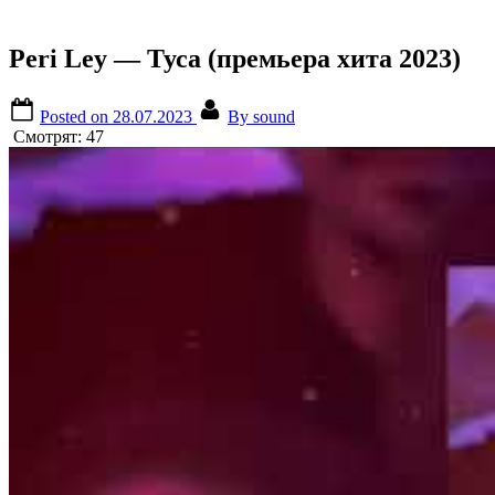
Peri Ley — Туса (премьера хита 2023)
Posted on
28.07.2023
By
sound
Смотрят:
47