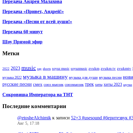
Передача Андрея Малахова
Передача «Привет, Андрей!»
Передача «Песни от всей души!»
Передача 60 минут
Шоу Прямой эфир
Метки
music
2023
zvukm
zvukm tv
zvukmtv
soyuz music
soyuzmusic
2022
rap
shorts
музыка в машину
нов
музыка для души
музыка песни
музыка 2022
русские песни
трек
смех
хиты 2023
союз мьюзик
хиты
союзмьюзик
шутки
Сокровища Императора на ТНТ
Последние комментарии
@etosheAlchimik
к записи
52×3 #usesound #беритезвук #
Авг 5, 17:18