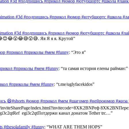
mation #3d #подпишись #прикол #юмор #ютубшортс #школа #лайк 
nimation #3d #подпишись #прикол #юмор #ютубшортс #школа #лай
nimation #3d #подпишись #прикол #юмор #ютубшортс #школа #лай
😊😂😮😂😅😮😅. Яя Я я я. Крутой
”
ор #прикол #приколы #мем #funny
: “
Это я
”
прикол #приколы #мем #funny
: “
та самая история елены райман:
”
икол #приколы #мем #funny
: “
t.me/uglyfacekidos
”
ись 😆#shorts #юмор #прикол #мем #шагомер #нейроюмор #жиза
ast.info/inviteSharePage/index.html?invitecode=8XK2BNРеф 8XK2BN
e/egi3c2qtRef egi3c2qtПотдержи канал донатом Tether trc…
”
 #thesolafamily #funny
: “
WHAT ARE THEM HOPS
”