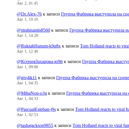
Авг 2, 01:45
@Dr.Alex-76
к записи
Группа Фабрика выступила на сц
Авг 1, 19:10
@strahisantis8560
к записи
Группа Фабрика выступила н
Авг 1, 14:20
@RukiahHanum-k9q8x
к записи
Tom Holland reacts to vir
Авг 1, 12:49
@КсенияЗахарова-ю9й
к записи
Группа Фабрика выступ
Авг 1, 09:00
@giv4ik11
к записи
Группа Фабрика выступила на сцен
Авг 1, 04:35
@MihaNou-o3g
к записи
Группа Фабрика выступила на 
Авг 1, 04:33
@PascualEsteban-j9s
к записи
Tom Holland reacts to viral 
Авг 1, 02:53
@tashajackson9855
к записи
Tom Holland reacts to viral f