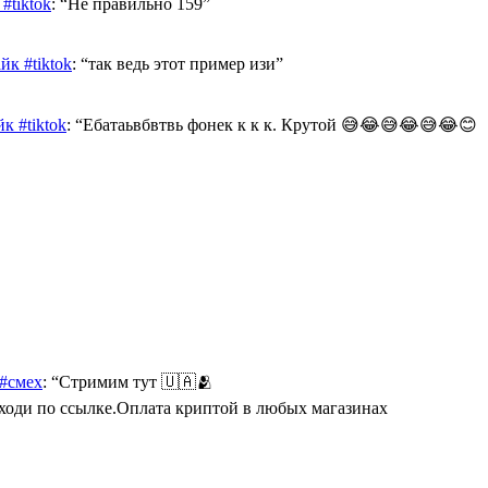
#tiktok
: “
Не правильно 159
”
к #tiktok
: “
так ведь этот пример изи
”
к #tiktok
: “
Ебатаьвбвтвь фонек к к к. Крутой 😅😂😅😂😅😂😊
 #смех
: “
Стримим тут 🇺🇦🫂
Переходи по ссылке.Оплата криптой в любых магазинах