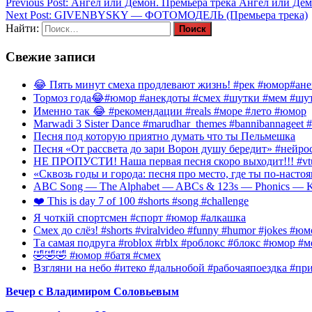
Previous Post:
Ангел или Демон. Премьера трека Ангел или Дем
Next Post:
GIVENBYSKY — ФОТОМОДЕЛЬ (Премьера трека)
Найти:
Свежие записи
😂 Пять минут смеха продлевают жизнь! #рек #юмор#ан
Тормоз года😂#юмор #анекдоты #смех #шутки #мем #шут
Именно так 😂 #рекомендации #reals #море #лето #юмор
Marwadi 3 Sister Dance #marudhar_themes #bannibannageet #s
Песня под которую приятно думать что ты Пельмешка
Песня «От рассвета до зари Ворон душу бередит» #нейросе
НЕ ПРОПУСТИ! Наша первая песня скоро выходит!!! #vtube
«Сквозь годы и города: песня про место, где ты по-наст
ABC Song — The Alphabet — ABCs & 123s — Phonics — Kid
❤️ This is day 7 of 100 #shorts #song #challenge
Я чоткій спортсмен #спорт #юмор #алкашка
Смех до слёз! #shorts #viralvideo #funny #humor #jokes #
Та самая подруга #roblox #rblx #роблокс #блокс #юмор #м
🤣🤣🤣 #юмор #батя #смех
Взгляни на небо #итеко #дальнобой #рабочаяпоездка #п
Вечер с Владимиром Соловьевым