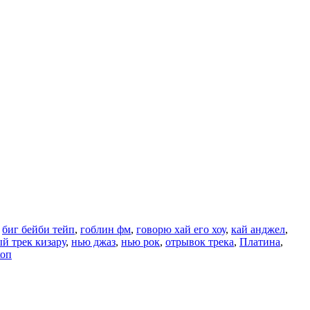
,
биг бейби тейп
,
гоблин фм
,
говорю хай его хоу
,
кай анджел
,
й трек кизару
,
нью джаз
,
нью рок
,
отрывок трека
,
Платина
,
хоп