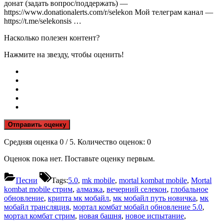
донат (задать вопрос/поддержать) —
https://www.donationalerts.com/r/selekon Мой телеграм канал —
https://t.me/selekonsis …
Насколько полезен контент?
Нажмите на звезду, чтобы оценить!
Отправить оценку
Средняя оценка
0
/ 5. Количество оценок:
0
Оценок пока нет. Поставьте оценку первым.
Песни
Tags:
5.0
,
mk mobile
,
mortal kombat mobile
,
Mortal
kombat mobile стрим
,
алмазка
,
вечерний селекон
,
глобальное
обновление
,
крипта мк мобайл
,
мк мобайл путь новичка
,
мк
мобайл трансляция
,
мортал комбат мобайл обновление 5.0
,
мортал комбат стрим
,
новая башня
,
новое испытание
,