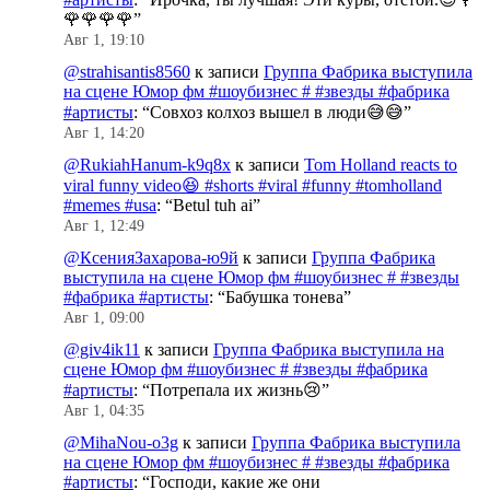
🌹🌹🌹🌹
”
Авг 1, 19:10
@strahisantis8560
к записи
Группа Фабрика выступила
на сцене Юмор фм #шоубизнес # #звезды #фабрика
#артисты
: “
Совхоз колхоз вышел в люди😅😅
”
Авг 1, 14:20
@RukiahHanum-k9q8x
к записи
Tom Holland reacts to
viral funny video😆 #shorts #viral #funny #tomholland
#memes #usa
: “
Betul tuh ai
”
Авг 1, 12:49
@КсенияЗахарова-ю9й
к записи
Группа Фабрика
выступила на сцене Юмор фм #шоубизнес # #звезды
#фабрика #артисты
: “
Бабушка тонева
”
Авг 1, 09:00
@giv4ik11
к записи
Группа Фабрика выступила на
сцене Юмор фм #шоубизнес # #звезды #фабрика
#артисты
: “
Потрепала их жизнь😢
”
Авг 1, 04:35
@MihaNou-o3g
к записи
Группа Фабрика выступила
на сцене Юмор фм #шоубизнес # #звезды #фабрика
#артисты
: “
Господи, какие же они