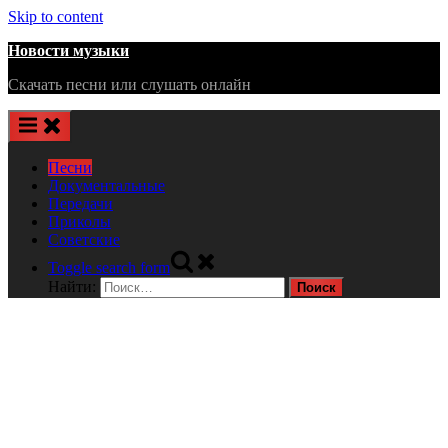
Skip to content
Новости музыки
Скачать песни или слушать онлайн
Песни
Документальные
Передачи
Приколы
Советские
Toggle search form
Найти: