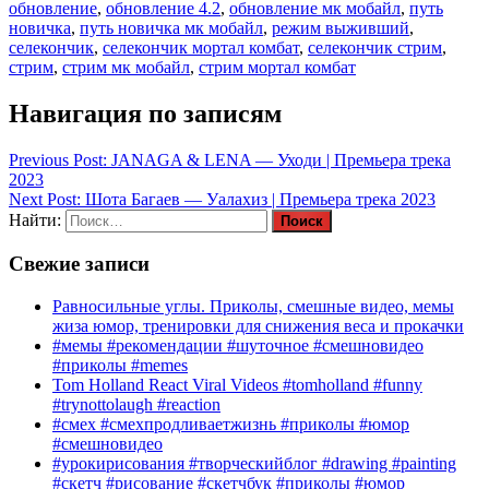
обновление
,
обновление 4.2
,
обновление мк мобайл
,
путь
новичка
,
путь новичка мк мобайл
,
режим выживший
,
селекончик
,
селекончик мортал комбат
,
селекончик стрим
,
стрим
,
стрим мк мобайл
,
стрим мортал комбат
Навигация по записям
Previous Post:
JANAGA & LENA — Уходи | Премьера трека
2023
Next Post:
Шота Багаев — Уалахиз | Премьера трека 2023
Найти:
Свежие записи
Равносильные углы. Приколы, смешные видео, мемы
жиза юмор, тренировки для снижения веса и прокачки
#мемы #рекомендации #шуточное #смешновидео
#приколы #memes
Tom Holland React Viral Videos #tomholland #funny
#trynottolaugh #reaction
#смех #смехпродливаетжизнь #приколы #юмор
#смешновидео
#урокирисования #творческийблог #drawing #painting
#скетч #рисование #скетчбук #приколы #юмор