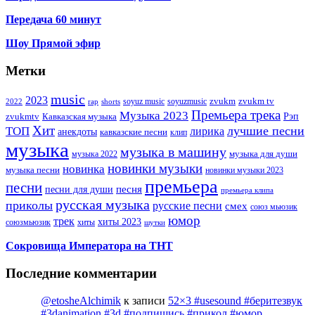
Передача 60 минут
Шоу Прямой эфир
Метки
music
2023
zvukm
zvukm tv
soyuz music
soyuzmusic
2022
rap
shorts
Премьера трека
Музыка 2023
Рэп
zvukmtv
Кавказская музыка
Хит
лучшие песни
ТОП
лирика
анекдоты
кавказские песни
клип
музыка
музыка в машину
музыка для души
музыка 2022
новинки музыки
новинка
музыка песни
новинки музыки 2023
премьера
песни
песни для души
песня
премьера клипа
русская музыка
приколы
русские песни
смех
союз мьюзик
юмор
трек
хиты 2023
хиты
союзмьюзик
шутки
Сокровища Императора на ТНТ
Последние комментарии
@etosheAlchimik
к записи
52×3 #usesound #беритезвук
#3danimation #3d #подпишись #прикол #юмор