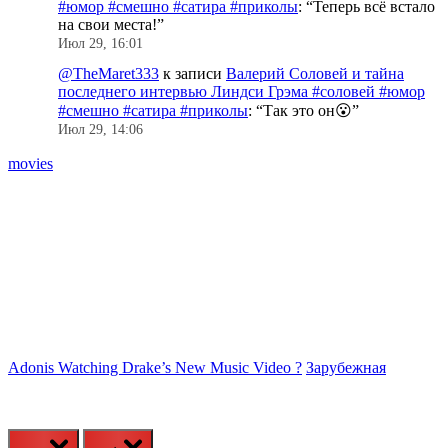
#юмор #смешно #сатира #приколы
: “
Теперь всё встало
на свои места!
”
Июл 29, 16:01
@TheMaret333
к записи
Валерий Соловей и тайна
последнего интервью Линдси Грэма #соловей #юмор
#смешно #сатира #приколы
: “
Так это он😮
”
Июл 29, 14:06
movies
Adonis Watching Drake’s New Music Video ?
Зарубежная
М