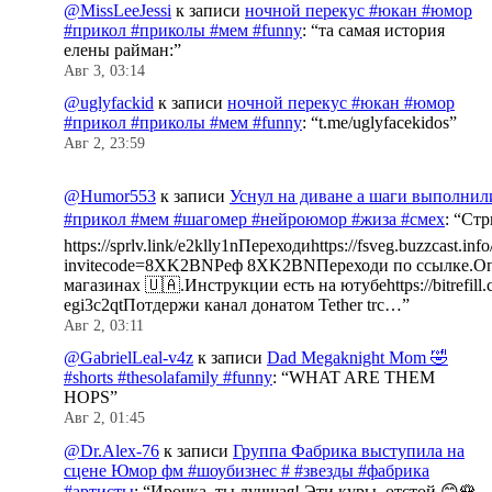
@MissLeeJessi
к записи
ночной перекус #юкан #юмор
#прикол #приколы #мем #funny
: “
та самая история
елены райман:
”
Авг 3, 03:14
@uglyfackid
к записи
ночной перекус #юкан #юмор
#прикол #приколы #мем #funny
: “
t.me/uglyfacekidos
”
Авг 2, 23:59
@Humor553
к записи
Уснул на диване а шаги выполнил
#прикол #мем #шагомер #нейроюмор #жиза #смех
: “
Стр
https://sprlv.link/e2klly1nПереходиhttps://fsveg.buzzcast.inf
invitecode=8XK2BNРеф 8XK2BNПереходи по ссылке.Оп
магазинах 🇺🇦.Инструкции есть на ютубеhttps://bitrefill.
egi3c2qtПотдержи канал донатом Tether trc…
”
Авг 2, 03:11
@GabrielLeal-v4z
к записи
Dad Megaknight Mom 🤣
#shorts #thesolafamily #funny
: “
WHAT ARE THEM
HOPS
”
Авг 2, 01:45
@Dr.Alex-76
к записи
Группа Фабрика выступила на
сцене Юмор фм #шоубизнес # #звезды #фабрика
#артисты
: “
Ирочка, ты лучшая! Эти куры, отстой.😊🌹