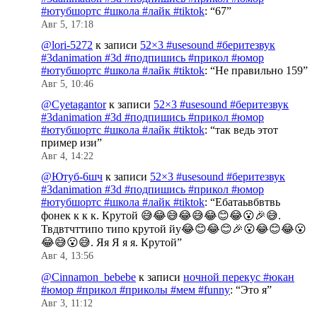
#ютубшортс #школа #лайк #tiktok
: “
67
”
Авг 5, 17:18
@lori-5272
к записи
52×3 #usesound #беритезвук
#3danimation #3d #подпишись #прикол #юмор
#ютубшортс #школа #лайк #tiktok
: “
Не правильно 159
”
Авг 5, 10:46
@Cyetagantor
к записи
52×3 #usesound #беритезвук
#3danimation #3d #подпишись #прикол #юмор
#ютубшортс #школа #лайк #tiktok
: “
так ведь этот
пример изи
”
Авг 4, 14:22
@Ютуб-6шч
к записи
52×3 #usesound #беритезвук
#3danimation #3d #подпишись #прикол #юмор
#ютубшортс #школа #лайк #tiktok
: “
Ебатаьвбвтвь
фонек к к к. Крутой 😅😂😅😂😅😂😊😂😮🎉😅.
Твдвтчттипо типо крутой йу😂😊😂😊🎉😮😂😊😂😮
😂😅😮😅. Яя Я я я. Крутой
”
Авг 4, 13:56
@Cinnamon_bebebe
к записи
ночной перекус #юкан
#юмор #прикол #приколы #мем #funny
: “
Это я
”
Авг 3, 11:12