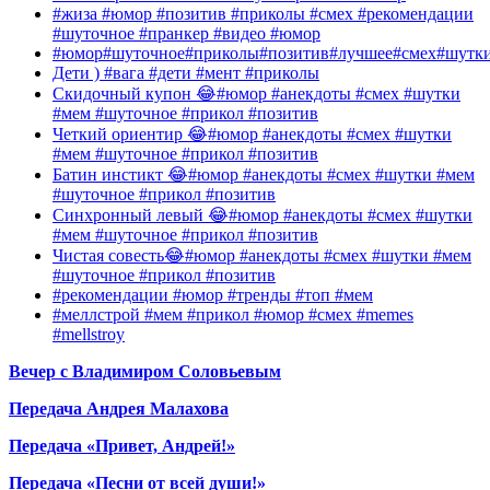
#жиза #юмор #позитив #приколы #смех #рекомендации
#шуточное #пранкер #видео #юмор
#юмор#шуточное#приколы#позитив#лучшее#смех#шутк
Дети ) #вага #дети #мент #приколы
Скидочный купон 😂#юмор #анекдоты #смех #шутки
#мем #шуточное #прикол #позитив
Четкий ориентир 😂#юмор #анекдоты #смех #шутки
#мем #шуточное #прикол #позитив
Батин инстикт 😂#юмор #анекдоты #смех #шутки #мем
#шуточное #прикол #позитив
Синхронный левый 😂#юмор #анекдоты #смех #шутки
#мем #шуточное #прикол #позитив
Чистая совесть😂#юмор #анекдоты #смех #шутки #мем
#шуточное #прикол #позитив
#рекомендации #юмор #тренды #топ #мем
#меллстрой #мем #прикол #юмор #смех #memes
#mellstroy
Вечер с Владимиром Соловьевым
Передача Андрея Малахова
Передача «Привет, Андрей!»
Передача «Песни от всей души!»