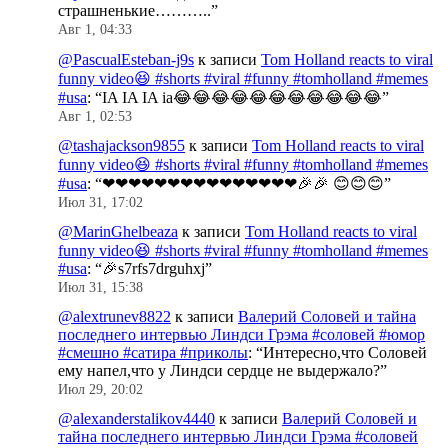
страшненькие………..
”
Авг 1, 04:33
@PascualEsteban-j9s
к записи
Tom Holland reacts to viral
funny video😆 #shorts #viral #funny #tomholland #memes
#usa
: “
IA IA IA ia😂😂😂😂😂😂😂😂😂😂😂
”
Авг 1, 02:53
@tashajackson9855
к записи
Tom Holland reacts to viral
funny video😆 #shorts #viral #funny #tomholland #memes
#usa
: “
❤❤❤❤❤❤❤❤❤❤❤❤❤❤❤🎉🎉 😊😊😊
”
Июл 31, 17:02
@MarinGhelbeaza
к записи
Tom Holland reacts to viral
funny video😆 #shorts #viral #funny #tomholland #memes
#usa
: “
🎉s7rfs7drguhxj
”
Июл 31, 15:38
@alextrunev8822
к записи
Валерий Соловей и тайна
последнего интервью Линдси Грэма #соловей #юмор
#смешно #сатира #приколы
: “
Интересно,что Соловей
ему напел,что у Линдси сердце не выдержало?
”
Июл 29, 20:02
@alexanderstalikov4440
к записи
Валерий Соловей и
тайна последнего интервью Линдси Грэма #соловей