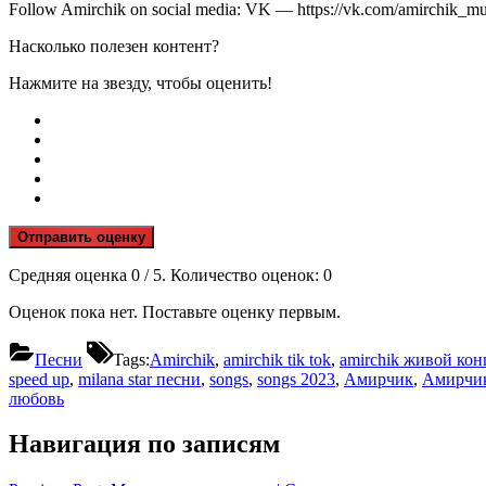
Follow Amirchik on social media: VK — https://vk.com/amirchik_mu
Насколько полезен контент?
Нажмите на звезду, чтобы оценить!
Отправить оценку
Средняя оценка
0
/ 5. Количество оценок:
0
Оценок пока нет. Поставьте оценку первым.
Песни
Tags:
Amirchik
,
amirchik tik tok
,
amirchik живой кон
speed up
,
milana star песни
,
songs
,
songs 2023
,
Амирчик
,
Амирчик
любовь
Навигация по записям