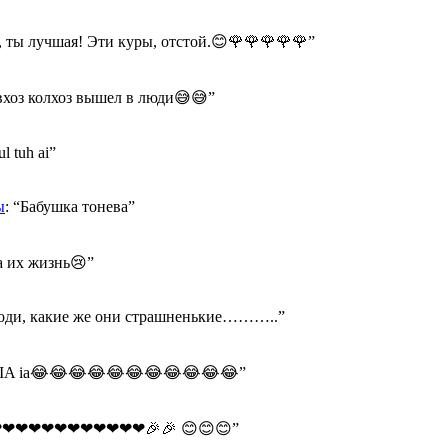
 ты лучшая! Эти куры, отстой.😊🌹🌹🌹🌹🌹
”
хоз колхоз вышел в люди😅😅
”
ul tuh ai
”
ы
: “
Бабушка тонева
”
а их жизнь😢
”
оди, какие же они страшненькие………..
”
A IA ia😂😂😂😂😂😂😂😂😂😂😂
”
❤❤❤❤❤❤❤❤❤❤❤🎉🎉 😊😊😊
”