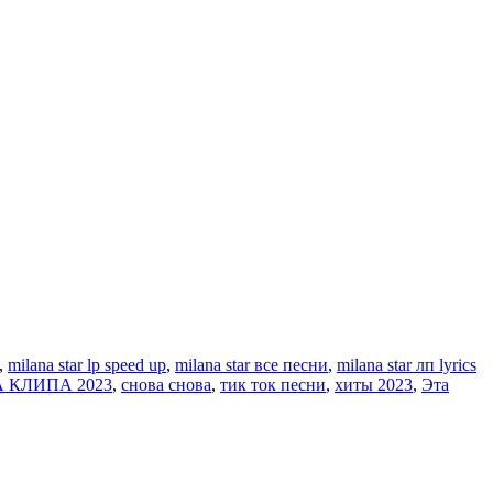
,
milana star lp speed up
,
milana star все песни
,
milana star лп lyrics
 КЛИПА 2023
,
снова снова
,
тик ток песни
,
хиты 2023
,
Эта