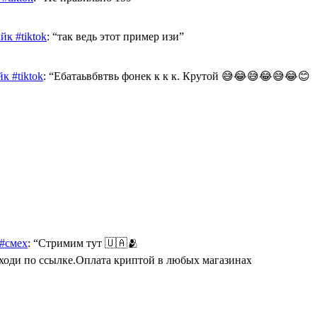
к #tiktok
: “
так ведь этот пример изи
”
к #tiktok
: “
Ебатаьвбвтвь фонек к к к. Крутой 😅😂😅😂😅😂😊
 #смех
: “
Стримим тут 🇺🇦🫂
Переходи по ссылке.Оплата криптой в любых магазинах