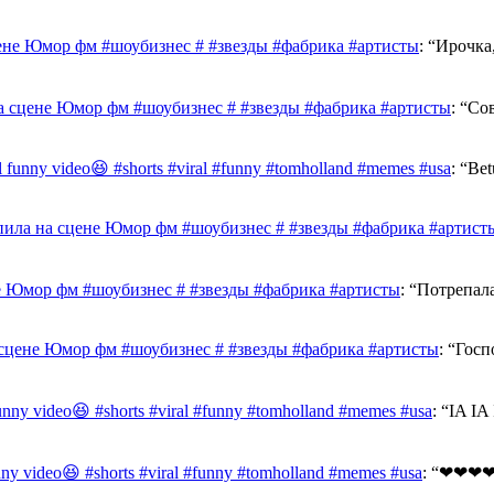
ене Юмор фм #шоубизнес # #звезды #фабрика #артисты
: “
Ирочка,
а сцене Юмор фм #шоубизнес # #звезды #фабрика #артисты
: “
Сов
al funny video😆 #shorts #viral #funny #tomholland #memes #usa
: “
Bet
ила на сцене Юмор фм #шоубизнес # #звезды #фабрика #артист
е Юмор фм #шоубизнес # #звезды #фабрика #артисты
: “
Потрепал
сцене Юмор фм #шоубизнес # #звезды #фабрика #артисты
: “
Госп
funny video😆 #shorts #viral #funny #tomholland #memes #usa
: “
IA I
unny video😆 #shorts #viral #funny #tomholland #memes #usa
: “
❤❤❤❤