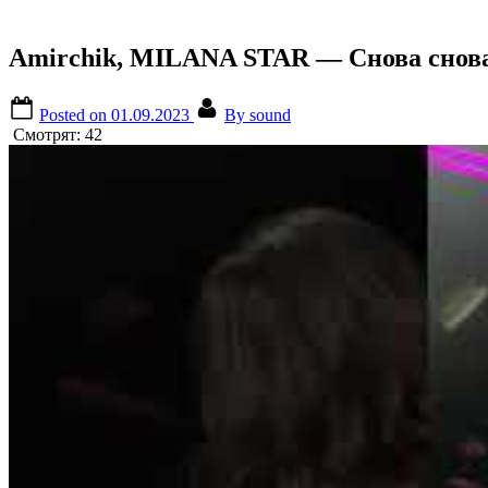
Amirchik, MILANA STAR — Снова снова ?
Posted on
01.09.2023
By
sound
Смотрят:
42