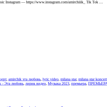
sic Instagram — https://www.instagram.com/amirchiiik_ Tik Tok …
церт
,
amirchik эта любовь
,
lyric video
,
milana star
,
milana star koncert
 - Эта любовь
,
лирик видео
,
Музыка 2023
,
премьера
,
ПРЕМЬЕРА