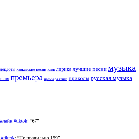
музыка
лучшие песни
лирика
некдоты
кавказские песни
клип
премьера
русская музыка
приколы
песня
премьера клипа
лайк #tiktok
: “
67
”
#tiktok
: “
Не правильно 159
”