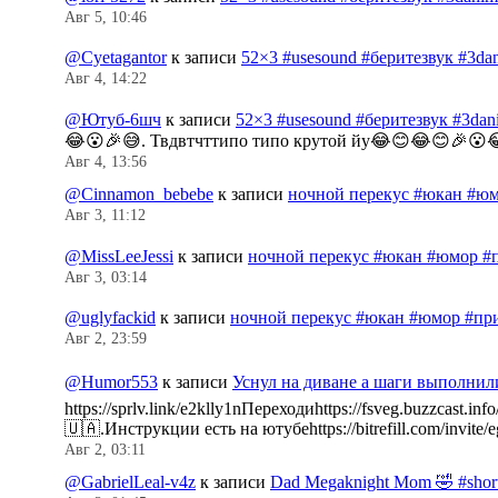
Авг 5, 10:46
@Cyetagantor
к записи
52×3 #usesound #беритезвук #3da
Авг 4, 14:22
@Ютуб-6шч
к записи
52×3 #usesound #беритезвук #3da
😂😮🎉😅. Твдвтчттипо типо крутой йу😂😊😂😊🎉😮
Авг 4, 13:56
@Cinnamon_bebebe
к записи
ночной перекус #юкан #юм
Авг 3, 11:12
@MissLeeJessi
к записи
ночной перекус #юкан #юмор #
Авг 3, 03:14
@uglyfackid
к записи
ночной перекус #юкан #юмор #пр
Авг 2, 23:59
@Humor553
к записи
Уснул на диване а шаги выполнил
https://sprlv.link/e2klly1nПереходиhttps://fsveg.buzzc
🇺🇦.Инструкции есть на ютубеhttps://bitrefill.com/invit
Авг 2, 03:11
@GabrielLeal-v4z
к записи
Dad Megaknight Mom 🤣 #shorts