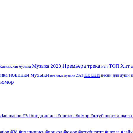
Премьера трека
Хит
Музыка 2023
ТОП
Рэп
Кавказская музыка
а
песни
новинки музыки
инка
песни для души
новинки музыки 2023
юмор
3danimation #3d #подпишись #прикол #юмор #ютубшортс #школа #
mation #3d #подпишись #прикол #юмор #ютубшортс #школа #лайк 