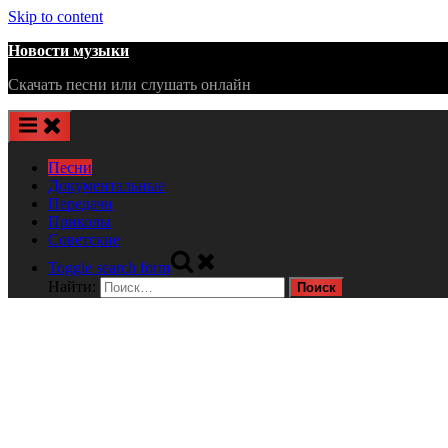
Skip to content
Новости музыки
Скачать песни или слушать онлайн
Песни
Документальные
Передачи
Приколы
Советские
Toggle search form
Найти: