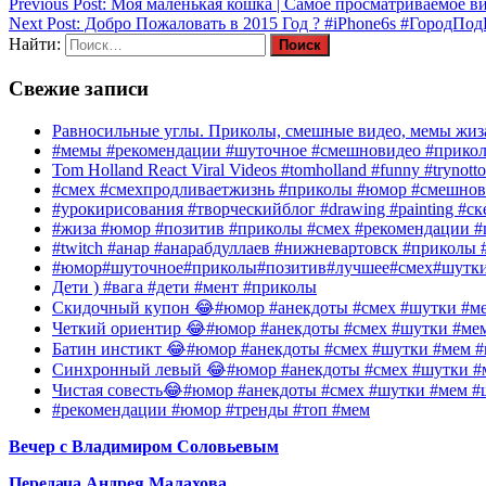
Previous Post:
Моя маленькая кошка | Самое просматриваемое вид
Next Post:
Добро Пожаловать в 2015 Год ? #iPhone6s #ГородП
Найти:
Свежие записи
Равносильные углы. Приколы, смешные видео, мемы жиза
#мемы #рекомендации #шуточное #смешновидео #прико
Tom Holland React Viral Videos #tomholland #funny #trynotto
#смех #смехпродливаетжизнь #приколы #юмор #смешнов
#урокирисования #творческийблог #drawing #painting #с
#жиза #юмор #позитив #приколы #смех #рекомендации #
#twitch #анар #анарабдуллаев #нижневартовск #приколы #
#юмор#шуточное#приколы#позитив#лучшее#смех#шутк
Дети ) #вага #дети #мент #приколы
Скидочный купон 😂#юмор #анекдоты #смех #шутки #ме
Четкий ориентир 😂#юмор #анекдоты #смех #шутки #ме
Батин инстикт 😂#юмор #анекдоты #смех #шутки #мем #
Синхронный левый 😂#юмор #анекдоты #смех #шутки #м
Чистая совесть😂#юмор #анекдоты #смех #шутки #мем #
#рекомендации #юмор #тренды #топ #мем
Вечер с Владимиром Соловьевым
Передача Андрея Малахова