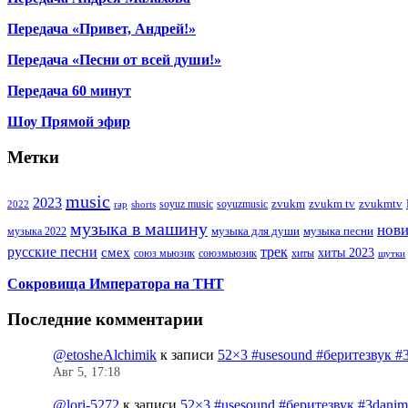
Передача «Привет, Андрей!»
Передача «Песни от всей души!»
Передача 60 минут
Шоу Прямой эфир
Метки
music
2023
zvukm
zvukm tv
zvukmtv
soyuz music
soyuzmusic
2022
rap
shorts
музыка в машину
нов
музыка для души
музыка песни
музыка 2022
русские песни
трек
смех
хиты 2023
союз мьюзик
хиты
союзмьюзик
шутки
Сокровища Императора на ТНТ
Последние комментарии
@etosheAlchimik
к записи
52×3 #usesound #беритезвук #
Авг 5, 17:18
@lori-5272
к записи
52×3 #usesound #беритезвук #3dani