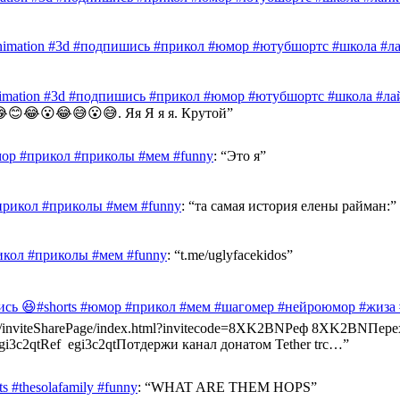
nimation #3d #подпишись #прикол #юмор #ютубшортс #школа #лай
nimation #3d #подпишись #прикол #юмор #ютубшортс #школа #лай
😊😂😮😂😅😮😅. Яя Я я я. Крутой
”
ор #прикол #приколы #мем #funny
: “
Это я
”
прикол #приколы #мем #funny
: “
та самая история елены райман:
”
икол #приколы #мем #funny
: “
t.me/uglyfacekidos
”
ись 😆#shorts #юмор #прикол #мем #шагомер #нейроюмор #жиза
ast.info/inviteSharePage/index.html?invitecode=8XK2BNРеф 8XK2BN
e/egi3c2qtRef egi3c2qtПотдержи канал донатом Tether trc…
”
 #thesolafamily #funny
: “
WHAT ARE THEM HOPS
”