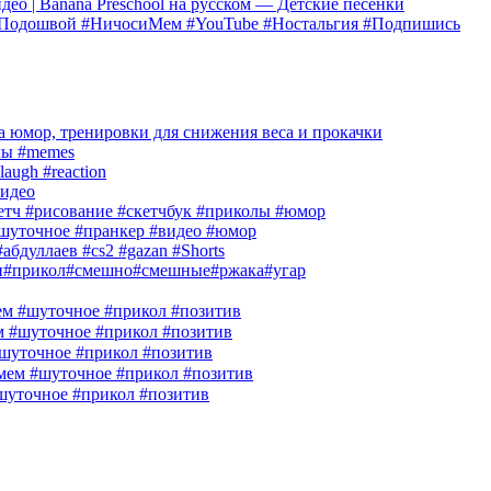
ео | Banana Preschool на русском — Детские песенки
одПодошвой #НичосиМем #YouTube #Ностальгия #Подпишись
 юмор, тренировки для снижения веса и прокачки
лы #memes
laugh #reaction
идео
кетч #рисование #скетчбук #приколы #юмор
шуточное #пранкер #видео #юмор
абдуллаев #cs2 #gazan #Shorts
и#прикол#смешно#смешные#ржака#угар
м #шуточное #прикол #позитив
м #шуточное #прикол #позитив
шуточное #прикол #позитив
ем #шуточное #прикол #позитив
шуточное #прикол #позитив