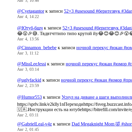
Авг 5, 10:46
@Cyetagantor
к записи
52×3 #usesound #беритезвук #3da
Авг 4, 14:22
@Ютуб-6шч
к записи
52×3 #usesound #беритезвук #3da
😂😮🎉😅. Твдвтчттипо типо крутой йу😂😊😂😊🎉😮
Авг 4, 13:56
@Cinnamon_bebebe
к записи
ночной перекус #юкан #юм
Авг 3, 11:12
@MissLeeJessi
к записи
ночной перекус #юкан #юмор #
Авг 3, 03:14
@uglyfackid
к записи
ночной перекус #юкан #юмор #пр
Авг 2, 23:59
@Humor553
к записи
Уснул на диване а шаги выполнил
https://sprlv.link/e2klly1nПереходиhttps://fsveg.buzzc
🇺🇦.Инструкции есть на ютубеhttps://bitrefill.com/invit
Авг 2, 03:11
@GabrielLeal-v4z
к записи
Dad Megaknight Mom 🤣 #shorts
Авг 2, 01:45