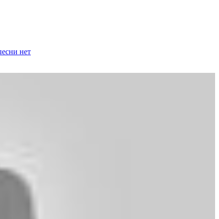
песни
нет