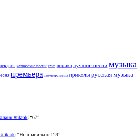
музыка
лучшие песни
лирика
некдоты
кавказские песни
клип
премьера
русская музыка
приколы
песня
премьера клипа
лайк #tiktok
: “
67
”
#tiktok
: “
Не правильно 159
”