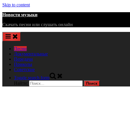
Skip to content
Новости музыки
Скачать песни или слушать онлайн
Песни
Документальные
Передачи
Приколы
Советские
Toggle search form
Найти: