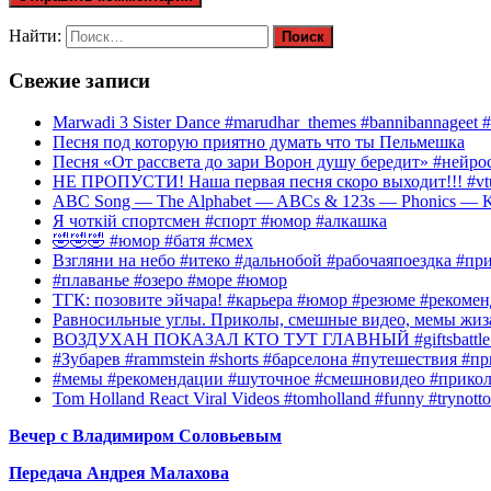
Найти:
Свежие записи
Marwadi 3 Sister Dance #marudhar_themes #bannibannageet #s
Песня под которую приятно думать что ты Пельмешка
Песня «От рассвета до зари Ворон душу бередит» #нейросе
НЕ ПРОПУСТИ! Наша первая песня скоро выходит!!! #vtube
ABC Song — The Alphabet — ABCs & 123s — Phonics — Kid
Я чоткій спортсмен #спорт #юмор #алкашка
🤣🤣🤣 #юмор #батя #смех
Взгляни на небо #итеко #дальнобой #рабочаяпоездка #п
#плаванье #озеро #море #юмор
ТГК: позовите эйчара! #карьера #юмор #резюме #рекомен
Равносильные углы. Приколы, смешные видео, мемы жиза
ВОЗДУХАН ПОКАЗАЛ КТО ТУТ ГЛАВНЫЙ #giftsbattle 
#Зубарев #rammstein #shorts #барселона #путешествия #
#мемы #рекомендации #шуточное #смешновидео #прико
Tom Holland React Viral Videos #tomholland #funny #trynotto
Вечер с Владимиром Соловьевым
Передача Андрея Малахова