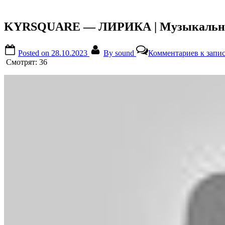
KYRSQUARE — ЛИРИКА | Музыкальное в
Posted on
28.10.2023
By
sound
Комментариев
к запи
Смотрят:
36