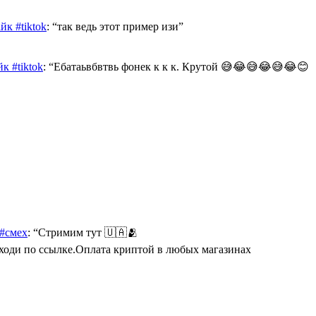
к #tiktok
: “
так ведь этот пример изи
”
к #tiktok
: “
Ебатаьвбвтвь фонек к к к. Крутой 😅😂😅😂😅😂😊
 #смех
: “
Стримим тут 🇺🇦🫂
Переходи по ссылке.Оплата криптой в любых магазинах