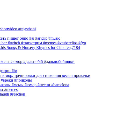
hortvideo #rajasthani
ть пишет Suno #ai #artclip #music
r #twitch #твичстрим #memes #vtuberclips #fyp
s Songs & Nursery Rhymes for Children,7184
риколы #юмор #дальнобій #дальнобойщики
дации #hr
 юмор, тренировки для снижения веса и прокачки
#вреки #приколы
приколы #мемы #юмор #песни #barcelona
лы #memes
laugh #reaction