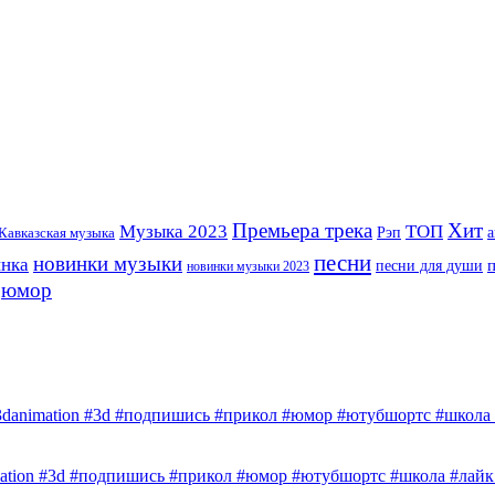
Премьера трека
Хит
Музыка 2023
ТОП
Рэп
Кавказская музыка
а
песни
новинки музыки
инка
песни для души
новинки музыки 2023
юмор
3danimation #3d #подпишись #прикол #юмор #ютубшортс #школа #
mation #3d #подпишись #прикол #юмор #ютубшортс #школа #лайк 