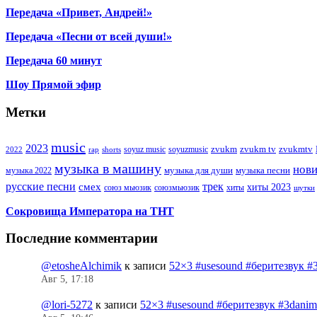
Передача «Привет, Андрей!»
Передача «Песни от всей души!»
Передача 60 минут
Шоу Прямой эфир
Метки
music
2023
zvukm
zvukm tv
zvukmtv
soyuz music
soyuzmusic
2022
rap
shorts
музыка в машину
нов
музыка для души
музыка песни
музыка 2022
русские песни
трек
смех
хиты 2023
союз мьюзик
хиты
союзмьюзик
шутки
Сокровища Императора на ТНТ
Последние комментарии
@etosheAlchimik
к записи
52×3 #usesound #беритезвук #
Авг 5, 17:18
@lori-5272
к записи
52×3 #usesound #беритезвук #3dani