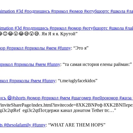
nimation #3d #подпишись #прикол #юмор #ютубшортс #школа #лай
nimation #3d #подпишись #прикол #юмор #ютубшортс #школа #лай
😊😂😮😂😅😮😅. Яя Я я я. Крутой
”
ор #прикол #приколы #мем #funny
: “
Это я
”
прикол #приколы #мем #funny
: “
та самая история елены райман:
”
икол #приколы #мем #funny
: “
t.me/uglyfacekidos
”
ись 😆#shorts #юмор #прикол #мем #шагомер #нейроюмор #жиза
ast.info/inviteSharePage/index.html?invitecode=8XK2BNРеф 8XK2BN
e/egi3c2qtRef egi3c2qtПотдержи канал донатом Tether trc…
”
 #thesolafamily #funny
: “
WHAT ARE THEM HOPS
”