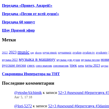
Передача «Привет, Андрей!»
Передача «Песни от всей души!»
Передача 60 минут
Шоу Прямой эфир
Метки
music
2023
zvukm
zvukm tv
zvukmtv
soyuz music
soyuzmusic
2022
rap
shorts
музыка в машину
нов
музыка для души
музыка песни
музыка 2022
русские песни
трек
смех
хиты 2023
союз мьюзик
хиты
союзмьюзик
шутки
Сокровища Императора на ТНТ
Последние комментарии
@etosheAlchimik
к записи
52×3 #usesound #беритезвук #
Авг 5, 17:18
@lori-5272
к записи
52×3 #usesound #беритезвук #3dani