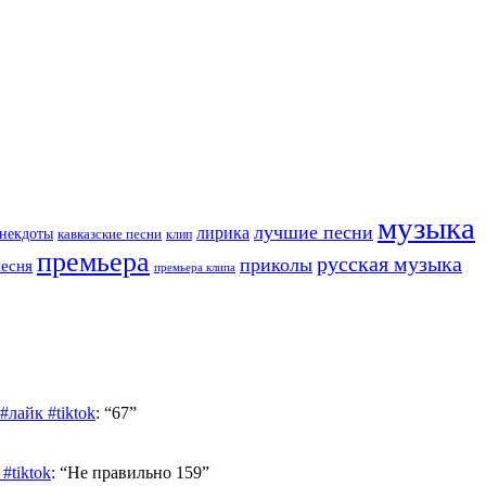
музыка
лучшие песни
лирика
некдоты
кавказские песни
клип
премьера
русская музыка
приколы
песня
премьера клипа
лайк #tiktok
: “
67
”
#tiktok
: “
Не правильно 159
”