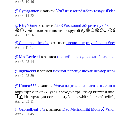
Авг 5, 10:46
@Cyetagantor
к записи
52×3 #usesound #беритезвук #3da
Авг 4, 14:22
@Ютуб-6шч
к записи
52×3 #usesound #беритезвук #3da
😂😮🎉😅. Твдвтчттипо типо крутой йу😂😊😂😊🎉😮
Авг 4, 13:56
@Cinnamon_bebebe
к записи
ночной перекус #юкан #юм
Авг 3, 11:12
@MissLeeJessi
к записи
ночной перекус #юкан #юмор #
Авг 3, 03:14
@uglyfackid
к записи
ночной перекус #юкан #юмор #пр
Авг 2, 23:59
@Humor553
к записи
Уснул на диване а шаги выполнил
https://sprlv.link/e2klly1nПереходиhttps://fsveg.buzzc
🇺🇦.Инструкции есть на ютубеhttps://bitrefill.com/invit
Авг 2, 03:11
@GabrielLeal-v4z
к записи
Dad Megaknight Mom 🤣 #shorts
Авг 2, 01:45