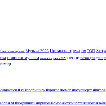
Премьера трека
Хит
Музыка 2023
ТОП
Рэп
Кавказская музыка
а
песни
новинки музыки
инка
песни для души
новинки музыки 2023
юмор
3danimation #3d #подпишись #прикол #юмор #ютубшортс #школа #
mation #3d #подпишись #прикол #юмор #ютубшортс #школа #лайк 