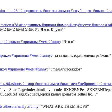
nimation #3d #подпишись #прикол #юмор #ютубшортс #школа #лай
nimation #3d #подпишись #прикол #юмор #ютубшортс #школа #лай
😊😂😮😂😅😮😅. Яя Я я я. Крутой
”
ор #прикол #приколы #мем #funny
: “
Это я
”
прикол #приколы #мем #funny
: “
та самая история елены райман:
”
икол #приколы #мем #funny
: “
t.me/uglyfacekidos
”
ись 😆#shorts #юмор #прикол #мем #шагомер #нейроюмор #жиза
ast.info/inviteSharePage/index.html?invitecode=8XK2BNРеф 8XK2BN
e/egi3c2qtRef egi3c2qtПотдержи канал донатом Tether trc…
”
 #thesolafamily #funny
: “
WHAT ARE THEM HOPS
”