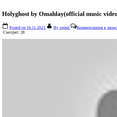
Holyghost by Omahlay(official music vide
Posted on
16.11.2023
By
sound
Комментариев
к запис
Смотрят:
28