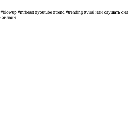
 #blowup #mrbeast #youtube #trend #trending #viral или слушать он
ве онлайн