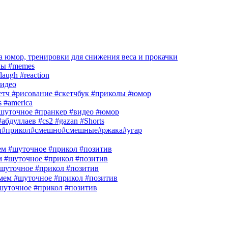
 юмор, тренировки для снижения веса и прокачки
лы #memes
laugh #reaction
идео
кетч #рисование #скетчбук #приколы #юмор
s #america
шуточное #пранкер #видео #юмор
абдуллаев #cs2 #gazan #Shorts
и#прикол#смешно#смешные#ржака#угар
м #шуточное #прикол #позитив
м #шуточное #прикол #позитив
шуточное #прикол #позитив
ем #шуточное #прикол #позитив
шуточное #прикол #позитив