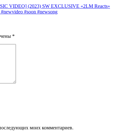
IC VIDEO] (2023) SW EXCLUSIVE «2LM Reacts»
a #newvideo #soon #newsong
ечены
*
ля последующих моих комментариев.