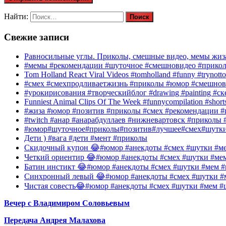
Найти:
Свежие записи
Равносильные углы. Приколы, смешные видео, мемы жиза
#мемы #рекомендации #шуточное #смешновидео #прико
Tom Holland React Viral Videos #tomholland #funny #trynotto
#смех #смехпродливаетжизнь #приколы #юмор #смешнов
#урокирисования #творческийблог #drawing #painting #с
Funniest Animal Clips Of The Week #funnycompilation #short
#жиза #юмор #позитив #приколы #смех #рекомендации #
#twitch #анар #анарабдуллаев #нижневартовск #приколы #
#юмор#шуточное#приколы#позитив#лучшее#смех#шутк
Дети ) #вага #дети #мент #приколы
Скидочный купон 😂#юмор #анекдоты #смех #шутки #ме
Четкий ориентир 😂#юмор #анекдоты #смех #шутки #ме
Батин инстикт 😂#юмор #анекдоты #смех #шутки #мем #
Синхронный левый 😂#юмор #анекдоты #смех #шутки #м
Чистая совесть😂#юмор #анекдоты #смех #шутки #мем #
Вечер с Владимиром Соловьевым
Передача Андрея Малахова