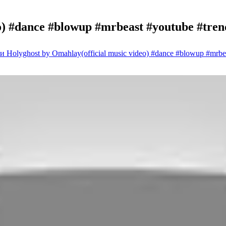
o) #dance #blowup #mrbeast #youtube #trend
и Holyghost by Omahlay(official music video) #dance #blowup #mrbeas