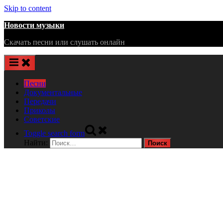
Skip to content
Новости музыки
Скачать песни или слушать онлайн
Песни
Документальные
Передачи
Приколы
Советские
Toggle search form
Найти: