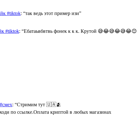
к #tiktok
: “
так ведь этот пример изи
”
к #tiktok
: “
Ебатаьвбвтвь фонек к к к. Крутой 😅😂😅😂😅😂😊
 #смех
: “
Стримим тут 🇺🇦🫂
Переходи по ссылке.Оплата криптой в любых магазинах