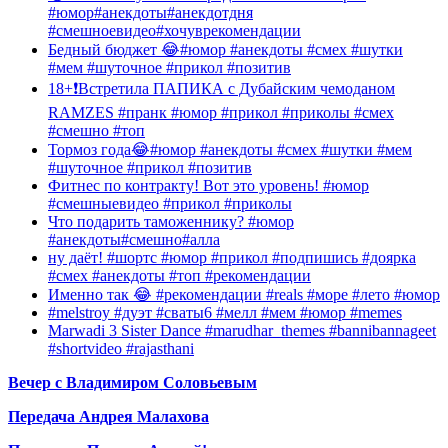
#юмор#анекдоты#анекдотдня
#смешноевидео#хочуврекомендации
Бедный бюджет 😂#юмор #анекдоты #смех #шутки
#мем #шуточное #прикол #позитив
18+❗️Встретила ПАПИКА с Дубайским чемоданом
RAMZES #пранк #юмор #прикол #приколы #смех
#смешно #топ
Тормоз года😂#юмор #анекдоты #смех #шутки #мем
#шуточное #прикол #позитив
Фитнес по контракту! Вот это уровень! #юмор
#смешныевидео #прикол #приколы
Что подарить таможеннику? #юмор
#анекдоты#смешно#алла
ну даёт! #шортс #юмор #прикол #подпишись #доярка
#смех #анекдоты #топ #рекомендации
Именно так 😂 #рекомендации #reals #море #лето #юмор
#melstroy #дуэт #сваты6 #мелл #мем #юмор #memes
Marwadi 3 Sister Dance #marudhar_themes #bannibannageet
#shortvideo #rajasthani
Вечер с Владимиром Соловьевым
Передача Андрея Малахова