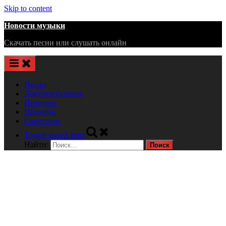
Skip to content
Новости музыки
Скачать песни или слушать онлайн
Песни
Документальные
Передачи
Приколы
Советские
Toggle search form
Найти: