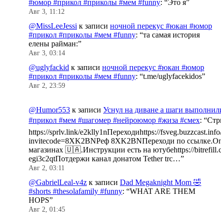
#юмор #прикол #приколы #мем #funny
: “
Это я
”
Авг 3, 11:12
@MissLeeJessi
к записи
ночной перекус #юкан #юмор
#прикол #приколы #мем #funny
: “
та самая история
елены райман:
”
Авг 3, 03:14
@uglyfackid
к записи
ночной перекус #юкан #юмор
#прикол #приколы #мем #funny
: “
t.me/uglyfacekidos
”
Авг 2, 23:59
@Humor553
к записи
Уснул на диване а шаги выполнил
#прикол #мем #шагомер #нейроюмор #жиза #смех
: “
Стр
https://sprlv.link/e2klly1nПереходиhttps://fsveg.buzzcast.inf
invitecode=8XK2BNРеф 8XK2BNПереходи по ссылке.Оп
магазинах 🇺🇦.Инструкции есть на ютубеhttps://bitrefill.
egi3c2qtПотдержи канал донатом Tether trc…
”
Авг 2, 03:11
@GabrielLeal-v4z
к записи
Dad Megaknight Mom 🤣
#shorts #thesolafamily #funny
: “
WHAT ARE THEM
HOPS
”
Авг 2, 01:45