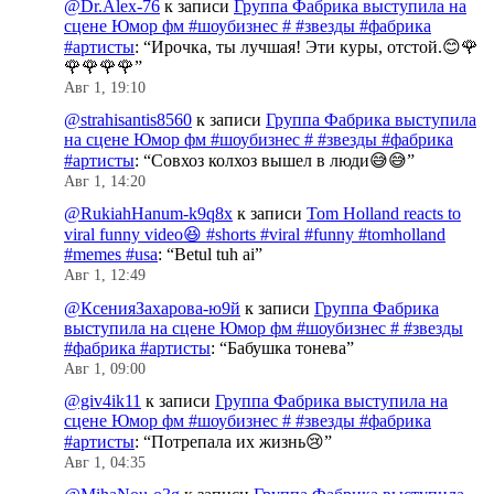
@Dr.Alex-76
к записи
Группа Фабрика выступила на
сцене Юмор фм #шоубизнес # #звезды #фабрика
#артисты
: “
Ирочка, ты лучшая! Эти куры, отстой.😊🌹
🌹🌹🌹🌹
”
Авг 1, 19:10
@strahisantis8560
к записи
Группа Фабрика выступила
на сцене Юмор фм #шоубизнес # #звезды #фабрика
#артисты
: “
Совхоз колхоз вышел в люди😅😅
”
Авг 1, 14:20
@RukiahHanum-k9q8x
к записи
Tom Holland reacts to
viral funny video😆 #shorts #viral #funny #tomholland
#memes #usa
: “
Betul tuh ai
”
Авг 1, 12:49
@КсенияЗахарова-ю9й
к записи
Группа Фабрика
выступила на сцене Юмор фм #шоубизнес # #звезды
#фабрика #артисты
: “
Бабушка тонева
”
Авг 1, 09:00
@giv4ik11
к записи
Группа Фабрика выступила на
сцене Юмор фм #шоубизнес # #звезды #фабрика
#артисты
: “
Потрепала их жизнь😢
”
Авг 1, 04:35