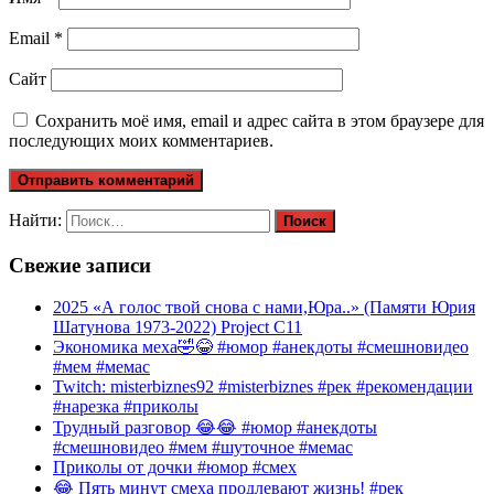
Email
*
Сайт
Сохранить моё имя, email и адрес сайта в этом браузере для
последующих моих комментариев.
Найти:
Свежие записи
2025 «А голос твой снова с нами,Юра..» (Памяти Юрия
Шатунова 1973-2022) Project C11
Экономика меха🤣😂 #юмор #анекдоты #смешновидео
#мем #мемас
Twitch: misterbiznes92 #misterbiznes #рек #рекомендации
#нарезка #приколы
Трудный разговор 😂😂 #юмор #анекдоты
#смешновидео #мем #шуточное #мемас
Приколы от дочки #юмор #смех
😂 Пять минут смеха продлевают жизнь! #рек