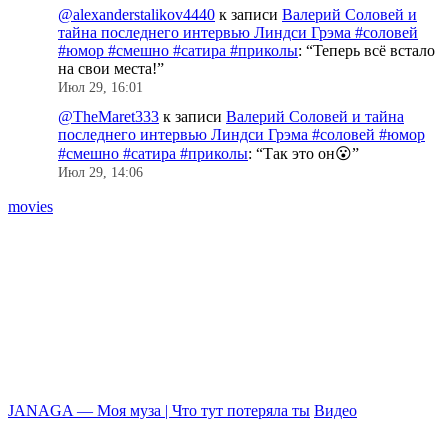
@alexanderstalikov4440
к записи
Валерий Соловей и
тайна последнего интервью Линдси Грэма #соловей
#юмор #смешно #сатира #приколы
: “
Теперь всё встало
на свои места!
”
Июл 29, 16:01
@TheMaret333
к записи
Валерий Соловей и тайна
последнего интервью Линдси Грэма #соловей #юмор
#смешно #сатира #приколы
: “
Так это он😮
”
Июл 29, 14:06
movies
JANAGA — Моя муза | Что тут потеряла ты
Видео
П