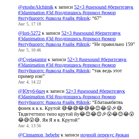
@etosheAlchimik
к записи
52×3 #usesound #беритезвук
#3danimation #3d #подпишись #прикол #юмор
#ютубшортс #школа #лайк #tiktok
: “
67
”
Авг 5, 17:18
@lori-5272
к записи
52×3 #usesound #беритезвук
#3danimation #3d #подпишись #прикол #юмор
#ютубшортс #школа #лайк #tiktok
: “
Не правильно 159
”
Авг 5, 10:46
@Cyetagantor
к записи
52×3 #usesound #беритезвук
#3danimation #3d #подпишись #прикол #юмор
#ютубшортс #школа #лайк #tiktok
: “
так ведь этот
пример изи
”
Авг 4, 14:22
@Ютуб-6шч
к записи
52×3 #usesound #беритезвук
#3danimation #3d #подпишись #прикол #юмор
#ютубшортс #школа #лайк #tiktok
: “
Ебатаьвбвтвь
фонек к к к. Крутой 😅😂😅😂😅😂😊😂😮🎉😅.
Твдвтчттипо типо крутой йу😂😊😂😊🎉😮😂😊😂😮
😂😅😮😅. Яя Я я я. Крутой
”
Авг 4, 13:56
@Cinnamon_bebebe
к записи
ночной перекус #юкан