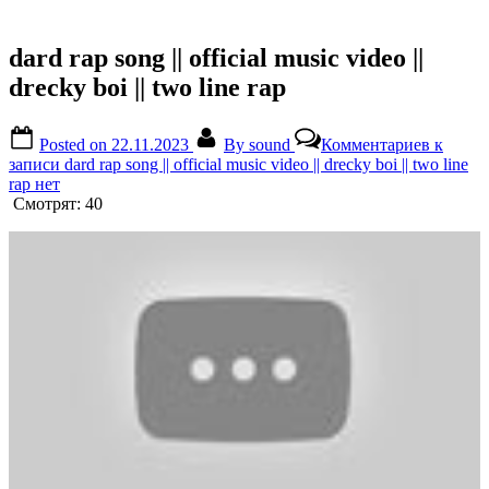
dard rap song || official music video ||
drecky boi || two line rap
Posted on
22.11.2023
By
sound
Комментариев
к
записи dard rap song || official music video || drecky boi || two line
rap
нет
Смотрят:
40