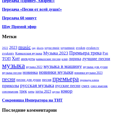
Передача «Привет, Андрей!»
Передача «Песни от всей души!»
Передача 60 минут
Шоу Прямой эфир
Метки
music
2023
zvukm
zvukm tv
soyuz music
soyuzmusic
2022
rap
shorts
Премьера трека
Музыка 2023
Рэп
zvukmtv
Кавказская музыка
Хит
лучшие песни
ТОП
лирика
анекдоты
кавказские песни
клип
музыка
музыка в машину
музыка для души
музыка 2022
новинки музыки
новинка
музыка песни
новинки музыки 2023
премьера
песни
песни для души
песня
премьера клипа
русская музыка
приколы
русские песни
смех
союз мьюзик
юмор
трек
хиты 2023
хиты
союзмьюзик
шутки
Сокровища Императора на ТНТ
Последние комментарии