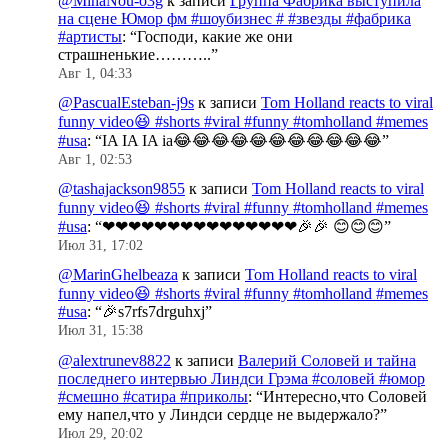
@MihaNou-o3g
к записи
Группа Фабрика выступила
на сцене Юмор фм #шоубизнес # #звезды #фабрика
#артисты
: “
Господи, какие же они
страшненькие………..
”
Авг 1, 04:33
@PascualEsteban-j9s
к записи
Tom Holland reacts to viral
funny video😆 #shorts #viral #funny #tomholland #memes
#usa
: “
IA IA IA ia😂😂😂😂😂😂😂😂😂😂😂
”
Авг 1, 02:53
@tashajackson9855
к записи
Tom Holland reacts to viral
funny video😆 #shorts #viral #funny #tomholland #memes
#usa
: “
❤❤❤❤❤❤❤❤❤❤❤❤❤❤❤🎉🎉 😊😊😊
”
Июл 31, 17:02
@MarinGhelbeaza
к записи
Tom Holland reacts to viral
funny video😆 #shorts #viral #funny #tomholland #memes
#usa
: “
🎉s7rfs7drguhxj
”
Июл 31, 15:38
@alextrunev8822
к записи
Валерий Соловей и тайна
последнего интервью Линдси Грэма #соловей #юмор
#смешно #сатира #приколы
: “
Интересно,что Соловей
ему напел,что у Линдси сердце не выдержало?
”
Июл 29, 20:02