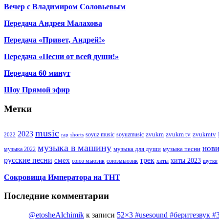
Вечер с Владимиром Соловьевым
Передача Андрея Малахова
Передача «Привет, Андрей!»
Передача «Песни от всей души!»
Передача 60 минут
Шоу Прямой эфир
Метки
music
2023
zvukm
zvukm tv
zvukmtv
soyuz music
soyuzmusic
2022
rap
shorts
музыка в машину
нов
музыка для души
музыка песни
музыка 2022
русские песни
трек
смех
хиты 2023
союз мьюзик
хиты
союзмьюзик
шутки
Сокровища Императора на ТНТ
Последние комментарии
@etosheAlchimik
к записи
52×3 #usesound #беритезвук #