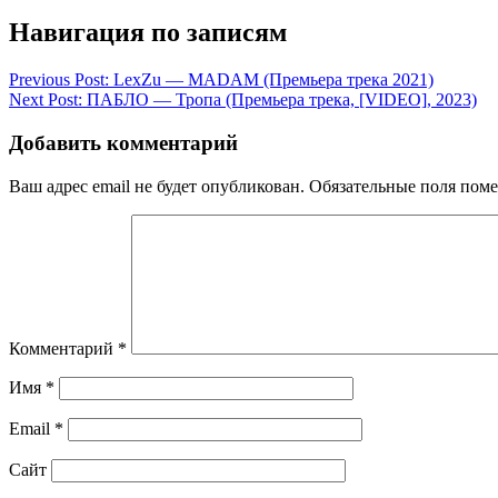
Навигация по записям
Previous Post:
LexZu — MADAM (Премьера трека 2021)
Next Post:
ПАБЛО — Тропа (Премьера трека, [VIDEO], 2023)
Добавить комментарий
Ваш адрес email не будет опубликован.
Обязательные поля пом
Комментарий
*
Имя
*
Email
*
Сайт