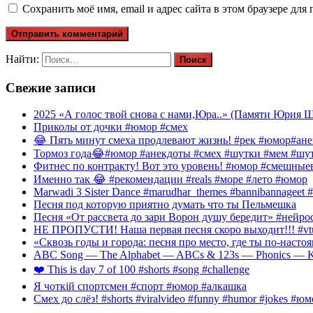
Сохранить моё имя, email и адрес сайта в этом браузере д
Найти:
Свежие записи
2025 «А голос твой снова с нами,Юра..» (Памяти Юрия Ша
Приколы от дочки #юмор #смех
😂 Пять минут смеха продлевают жизнь! #рек #юмор#ан
Тормоз года😂#юмор #анекдоты #смех #шутки #мем #шут
Фитнес по контракту! Вот это уровень! #юмор #смешные
Именно так 😂 #рекомендации #reals #море #лето #юмор
Marwadi 3 Sister Dance #marudhar_themes #bannibannageet #s
Песня под которую приятно думать что ты Пельмешка
Песня «От рассвета до зари Ворон душу бередит» #нейросе
НЕ ПРОПУСТИ! Наша первая песня скоро выходит!!! #vtube
«Сквозь годы и города: песня про место, где ты по-наст
ABC Song — The Alphabet — ABCs & 123s — Phonics — Kid
❤️ This is day 7 of 100 #shorts #song #challenge
Я чоткій спортсмен #спорт #юмор #алкашка
Смех до слёз! #shorts #viralvideo #funny #humor #jokes #