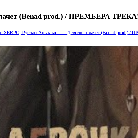
ачет (Benad prod.) / ПРЕМЬЕРА ТРЕКА!!
си SERPO, Руслан Арыкпаев — Девочка плачет (Benad prod.) /