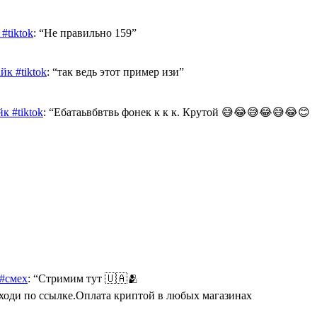
#tiktok
: “
Не правильно 159
”
к #tiktok
: “
так ведь этот пример изи
”
к #tiktok
: “
Ебатаьвбвтвь фонек к к к. Крутой 😅😂😅😂😅😂😊
 #смех
: “
Стримим тут 🇺🇦🫂
Переходи по ссылке.Оплата криптой в любых магазинах