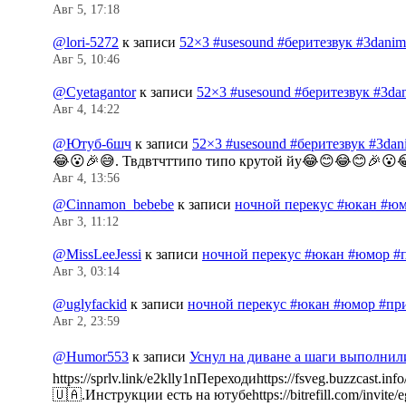
Авг 5, 17:18
@lori-5272
к записи
52×3 #usesound #беритезвук #3dani
Авг 5, 10:46
@Cyetagantor
к записи
52×3 #usesound #беритезвук #3da
Авг 4, 14:22
@Ютуб-6шч
к записи
52×3 #usesound #беритезвук #3da
😂😮🎉😅. Твдвтчттипо типо крутой йу😂😊😂😊🎉😮
Авг 4, 13:56
@Cinnamon_bebebe
к записи
ночной перекус #юкан #юм
Авг 3, 11:12
@MissLeeJessi
к записи
ночной перекус #юкан #юмор #
Авг 3, 03:14
@uglyfackid
к записи
ночной перекус #юкан #юмор #пр
Авг 2, 23:59
@Humor553
к записи
Уснул на диване а шаги выполнил
https://sprlv.link/e2klly1nПереходиhttps://fsveg.buzzc
🇺🇦.Инструкции есть на ютубеhttps://bitrefill.com/invit