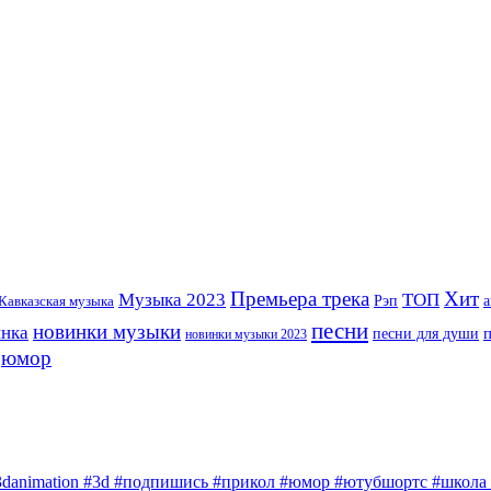
Премьера трека
Хит
Музыка 2023
ТОП
Рэп
Кавказская музыка
а
песни
новинки музыки
инка
песни для души
новинки музыки 2023
юмор
3danimation #3d #подпишись #прикол #юмор #ютубшортс #школа #