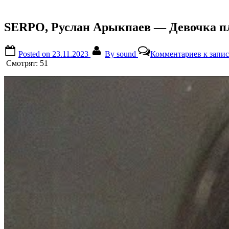
SERPO, Руслан Арыкпаев — Девочка пл
Posted on
23.11.2023
By
sound
Комментариев
к запи
Смотрят:
51