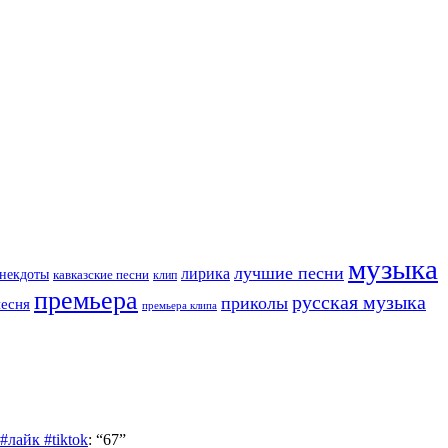
музыка
лучшие песни
лирика
некдоты
кавказские песни
клип
премьера
русская музыка
приколы
песня
премьера клипа
лайк #tiktok
: “
67
”