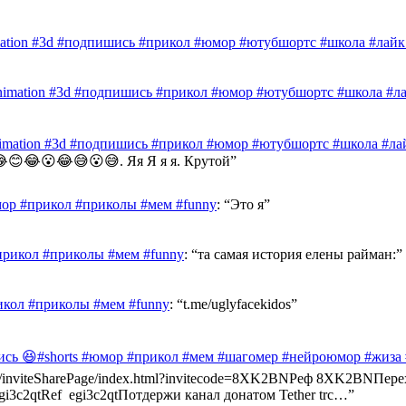
mation #3d #подпишись #прикол #юмор #ютубшортс #школа #лайк 
nimation #3d #подпишись #прикол #юмор #ютубшортс #школа #лай
nimation #3d #подпишись #прикол #юмор #ютубшортс #школа #лай
😊😂😮😂😅😮😅. Яя Я я я. Крутой
”
ор #прикол #приколы #мем #funny
: “
Это я
”
прикол #приколы #мем #funny
: “
та самая история елены райман:
”
икол #приколы #мем #funny
: “
t.me/uglyfacekidos
”
ись 😆#shorts #юмор #прикол #мем #шагомер #нейроюмор #жиза
ast.info/inviteSharePage/index.html?invitecode=8XK2BNРеф 8XK2BN
e/egi3c2qtRef egi3c2qtПотдержи канал донатом Tether trc…
”