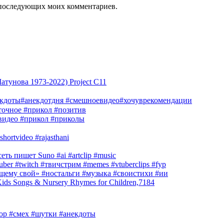
ля последующих моих комментариев.
тунова 1973-2022) Project C11
екдоты#анекдотдня #смешноевидео#хочуврекомендации
очное #прикол #позитив
видео #прикол #приколы
hortvideo #rajasthani
ть пишет Suno #ai #artclip #music
r #twitch #твичстрим #memes #vtuberclips #fyp
оящему свой» #ностальги #музыка #своистихи #ии
s Songs & Nursery Rhymes for Children,7184
юмор #смех #шутки #анекдоты