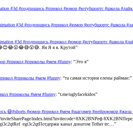
mation #3d #подпишись #прикол #юмор #ютубшортс #школа #лайк 
nimation #3d #подпишись #прикол #юмор #ютубшортс #школа #лай
nimation #3d #подпишись #прикол #юмор #ютубшортс #школа #лай
😊😂😮😂😅😮😅. Яя Я я я. Крутой
”
ор #прикол #приколы #мем #funny
: “
Это я
”
прикол #приколы #мем #funny
: “
та самая история елены райман:
”
икол #приколы #мем #funny
: “
t.me/uglyfacekidos
”
ись 😆#shorts #юмор #прикол #мем #шагомер #нейроюмор #жиза
ast.info/inviteSharePage/index.html?invitecode=8XK2BNРеф 8XK2BN
e/egi3c2qtRef egi3c2qtПотдержи канал донатом Tether trc…
”