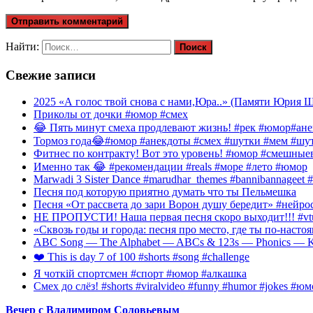
Найти:
Свежие записи
2025 «А голос твой снова с нами,Юра..» (Памяти Юрия Ша
Приколы от дочки #юмор #смех
😂 Пять минут смеха продлевают жизнь! #рек #юмор#ан
Тормоз года😂#юмор #анекдоты #смех #шутки #мем #шут
Фитнес по контракту! Вот это уровень! #юмор #смешные
Именно так 😂 #рекомендации #reals #море #лето #юмор
Marwadi 3 Sister Dance #marudhar_themes #bannibannageet #s
Песня под которую приятно думать что ты Пельмешка
Песня «От рассвета до зари Ворон душу бередит» #нейросе
НЕ ПРОПУСТИ! Наша первая песня скоро выходит!!! #vtube
«Сквозь годы и города: песня про место, где ты по-наст
ABC Song — The Alphabet — ABCs & 123s — Phonics — Kid
❤️ This is day 7 of 100 #shorts #song #challenge
Я чоткій спортсмен #спорт #юмор #алкашка
Смех до слёз! #shorts #viralvideo #funny #humor #jokes #
Вечер с Владимиром Соловьевым