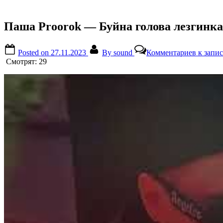
Паша Proorok — Буйна голова лезгинка
Posted on
27.11.2023
By
sound
Комментариев
к запис
Смотрят:
29