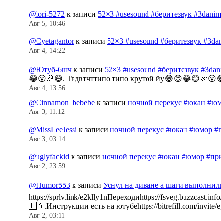
@lori-5272
к записи
52×3 #usesound #беритезвук #3dani
Авг 5, 10:46
@Cyetagantor
к записи
52×3 #usesound #беритезвук #3da
Авг 4, 14:22
@Ютуб-6шч
к записи
52×3 #usesound #беритезвук #3da
😂😮🎉😅. Твдвтчттипо типо крутой йу😂😊😂😊🎉😮
Авг 4, 13:56
@Cinnamon_bebebe
к записи
ночной перекус #юкан #юм
Авг 3, 11:12
@MissLeeJessi
к записи
ночной перекус #юкан #юмор #
Авг 3, 03:14
@uglyfackid
к записи
ночной перекус #юкан #юмор #пр
Авг 2, 23:59
@Humor553
к записи
Уснул на диване а шаги выполнил
https://sprlv.link/e2klly1nПереходиhttps://fsveg.buzzc
🇺🇦.Инструкции есть на ютубеhttps://bitrefill.com/invit
Авг 2, 03:11