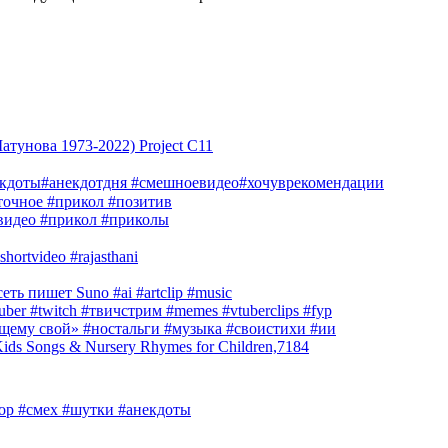
тунова 1973-2022) Project C11
екдоты#анекдотдня #смешноевидео#хочуврекомендации
очное #прикол #позитив
видео #прикол #приколы
hortvideo #rajasthani
ть пишет Suno #ai #artclip #music
r #twitch #твичстрим #memes #vtuberclips #fyp
оящему свой» #ностальги #музыка #своистихи #ии
s Songs & Nursery Rhymes for Children,7184
юмор #смех #шутки #анекдоты