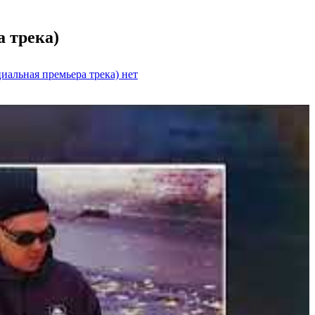
 трека)
иальная премьера трека)
нет