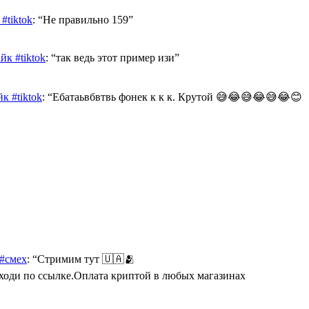
#tiktok
: “
Не правильно 159
”
к #tiktok
: “
так ведь этот пример изи
”
к #tiktok
: “
Ебатаьвбвтвь фонек к к к. Крутой 😅😂😅😂😅😂😊
 #смех
: “
Стримим тут 🇺🇦🫂
Переходи по ссылке.Оплата криптой в любых магазинах