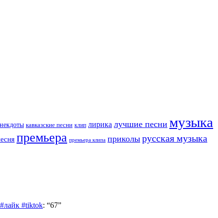
музыка
лучшие песни
лирика
некдоты
кавказские песни
клип
премьера
русская музыка
приколы
песня
премьера клипа
лайк #tiktok
: “
67
”