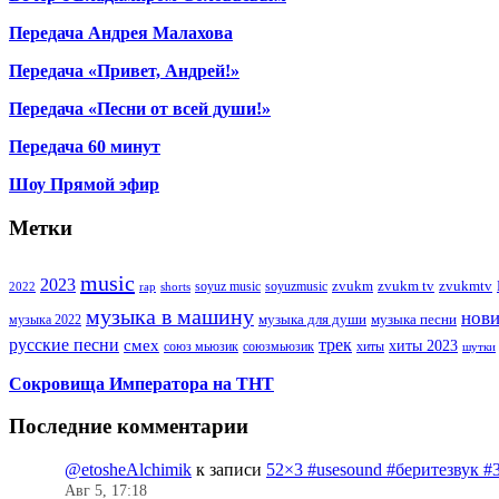
Передача Андрея Малахова
Передача «Привет, Андрей!»
Передача «Песни от всей души!»
Передача 60 минут
Шоу Прямой эфир
Метки
music
2023
zvukm
zvukm tv
zvukmtv
soyuz music
soyuzmusic
2022
rap
shorts
музыка в машину
нов
музыка для души
музыка песни
музыка 2022
русские песни
трек
смех
хиты 2023
союз мьюзик
хиты
союзмьюзик
шутки
Сокровища Императора на ТНТ
Последние комментарии
@etosheAlchimik
к записи
52×3 #usesound #беритезвук #
Авг 5, 17:18