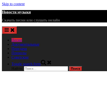
Skip to content
Новости музыки
Скачать песни или слушать онлайн
Песни
Документальные
Передачи
Приколы
Советские
Toggle search form
Найти: