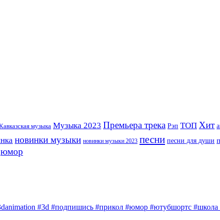
Премьера трека
Хит
Музыка 2023
ТОП
Рэп
Кавказская музыка
а
песни
новинки музыки
инка
песни для души
новинки музыки 2023
юмор
3danimation #3d #подпишись #прикол #юмор #ютубшортс #школа #