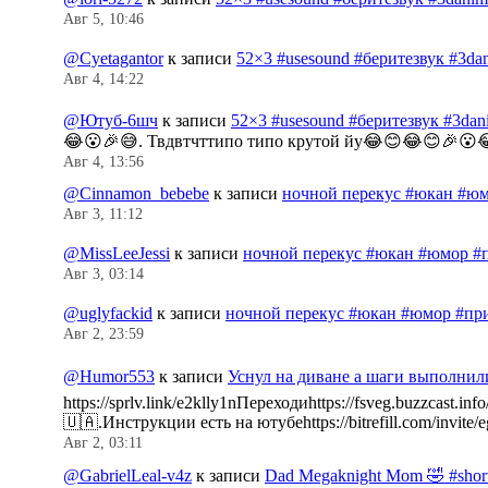
Авг 5, 10:46
@Cyetagantor
к записи
52×3 #usesound #беритезвук #3da
Авг 4, 14:22
@Ютуб-6шч
к записи
52×3 #usesound #беритезвук #3da
😂😮🎉😅. Твдвтчттипо типо крутой йу😂😊😂😊🎉😮
Авг 4, 13:56
@Cinnamon_bebebe
к записи
ночной перекус #юкан #юм
Авг 3, 11:12
@MissLeeJessi
к записи
ночной перекус #юкан #юмор #
Авг 3, 03:14
@uglyfackid
к записи
ночной перекус #юкан #юмор #пр
Авг 2, 23:59
@Humor553
к записи
Уснул на диване а шаги выполнил
https://sprlv.link/e2klly1nПереходиhttps://fsveg.buzzc
🇺🇦.Инструкции есть на ютубеhttps://bitrefill.com/invit
Авг 2, 03:11
@GabrielLeal-v4z
к записи
Dad Megaknight Mom 🤣 #shorts