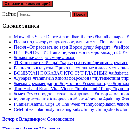
Найти:
Свежие записи
Marwadi 3 Sister Dance #marudhar_themes #bannibannageet #s
Песня под которую приятно думать что ты Пельмешка
Песня «От рассвета до зари Ворон душу бередит» #нейросе
НЕ ПРОПУСТИ! Наша первая песня скоро выходит!!! #vtube
#плаванье #озеро #море #юмор
ТГК: позовите эйчара! #карьера #юмор #резюме #рекомен
Равносильные углы. Приколы, смешные видео, мемы жиза
ВОЗДУХАН ПОКАЗАЛ КТО ТУТ ГЛАВНЫЙ #giftsbattle 
#Зубарев #rammstein #shorts #барселона #путешествия #
#мемы #рекомендации #шуточное #смешновидео #прико
Tom Holland React Viral Videos #tomholland #funny #trynotto
#смех #смехпродливаетжизнь #приколы #юмор #смешнов
#урокирисования #творческийблог #drawing #painting #с
Funniest Animal Clips Of The Week #funnycompilation #short
Celebrities Hilariously imitating kids #funny #funnyshorts #fu
Вечер с Владимиром Соловьевым
Передача Андрея Малахова