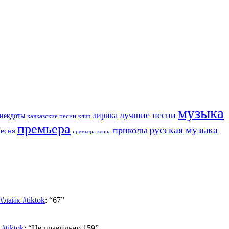
музыка
лучшие песни
лирика
некдоты
кавказские песни
клип
премьера
русская музыка
приколы
песня
премьера клипа
лайк #tiktok
: “
67
”
#tiktok
: “
Не правильно 159
”