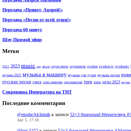
Передача «Привет, Андрей!»
Передача «Песни от всей души!»
Передача 60 минут
Шоу Прямой эфир
Метки
music
2023
zvukm
zvukm tv
zvukmtv
soyuz music
soyuzmusic
2022
rap
shorts
музыка в машину
нов
музыка для души
музыка песни
музыка 2022
русские песни
трек
смех
хиты 2023
союз мьюзик
хиты
союзмьюзик
шутки
Сокровища Императора на ТНТ
Последние комментарии
@etosheAlchimik
к записи
52×3 #usesound #беритезвук #
Авг 5, 17:18
@lori-5272
к записи
52×3 #usesound #беритезвук #3dani