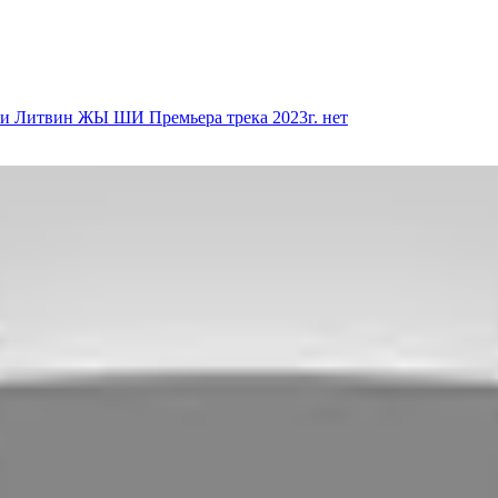
си Литвин ЖЫ ШИ Премьера трека 2023г.
нет