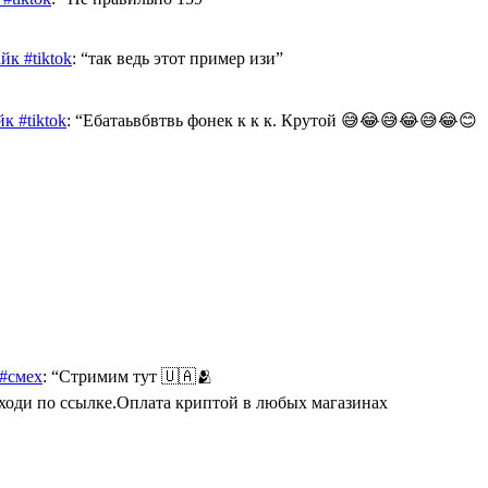
к #tiktok
: “
так ведь этот пример изи
”
к #tiktok
: “
Ебатаьвбвтвь фонек к к к. Крутой 😅😂😅😂😅😂😊
 #смех
: “
Стримим тут 🇺🇦🫂
Переходи по ссылке.Оплата криптой в любых магазинах