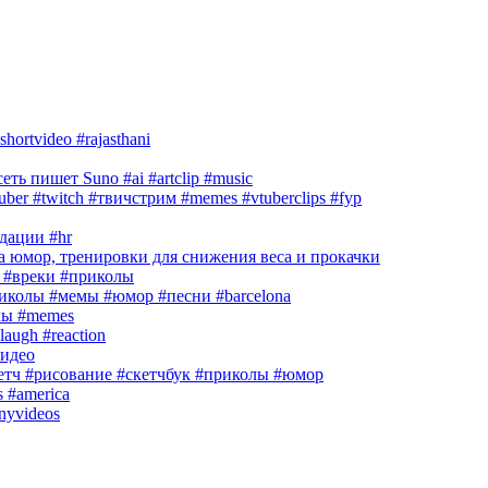
hortvideo #rajasthani
ть пишет Suno #ai #artclip #music
r #twitch #твичстрим #memes #vtuberclips #fyp
дации #hr
 юмор, тренировки для снижения веса и прокачки
#вреки #приколы
приколы #мемы #юмор #песни #barcelona
лы #memes
laugh #reaction
идео
кетч #рисование #скетчбук #приколы #юмор
s #america
nnyvideos