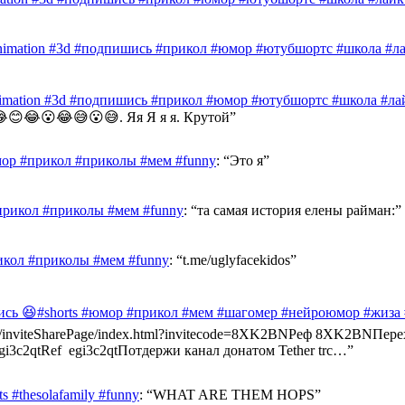
nimation #3d #подпишись #прикол #юмор #ютубшортс #школа #лай
nimation #3d #подпишись #прикол #юмор #ютубшортс #школа #лай
😊😂😮😂😅😮😅. Яя Я я я. Крутой
”
ор #прикол #приколы #мем #funny
: “
Это я
”
прикол #приколы #мем #funny
: “
та самая история елены райман:
”
икол #приколы #мем #funny
: “
t.me/uglyfacekidos
”
ись 😆#shorts #юмор #прикол #мем #шагомер #нейроюмор #жиза
ast.info/inviteSharePage/index.html?invitecode=8XK2BNРеф 8XK2BN
e/egi3c2qtRef egi3c2qtПотдержи канал донатом Tether trc…
”
 #thesolafamily #funny
: “
WHAT ARE THEM HOPS
”