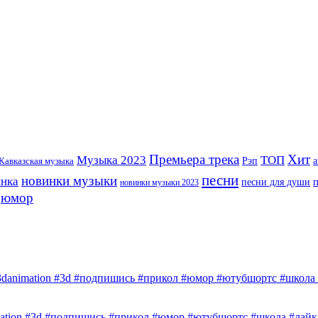
Премьера трека
Хит
Музыка 2023
ТОП
Рэп
Кавказская музыка
а
песни
новинки музыки
инка
песни для души
новинки музыки 2023
юмор
3danimation #3d #подпишись #прикол #юмор #ютубшортс #школа #
mation #3d #подпишись #прикол #юмор #ютубшортс #школа #лайк 