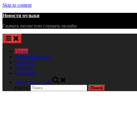
Skip to content
Новости музыки
Скачать песни или слушать онлайн
Песни
Документальные
Передачи
Приколы
Советские
Toggle search form
Найти: