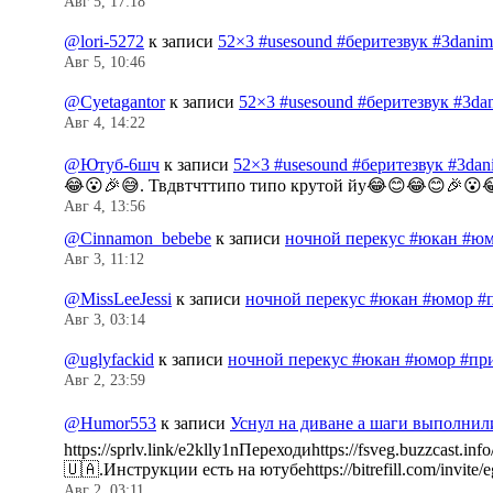
Авг 5, 17:18
@lori-5272
к записи
52×3 #usesound #беритезвук #3dani
Авг 5, 10:46
@Cyetagantor
к записи
52×3 #usesound #беритезвук #3da
Авг 4, 14:22
@Ютуб-6шч
к записи
52×3 #usesound #беритезвук #3da
😂😮🎉😅. Твдвтчттипо типо крутой йу😂😊😂😊🎉😮
Авг 4, 13:56
@Cinnamon_bebebe
к записи
ночной перекус #юкан #юм
Авг 3, 11:12
@MissLeeJessi
к записи
ночной перекус #юкан #юмор #
Авг 3, 03:14
@uglyfackid
к записи
ночной перекус #юкан #юмор #пр
Авг 2, 23:59
@Humor553
к записи
Уснул на диване а шаги выполнил
https://sprlv.link/e2klly1nПереходиhttps://fsveg.buzzc
🇺🇦.Инструкции есть на ютубеhttps://bitrefill.com/invit
Авг 2, 03:11