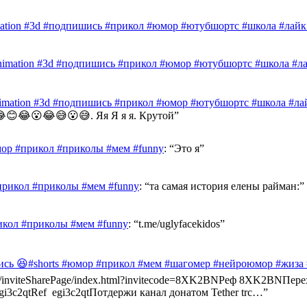
mation #3d #подпишись #прикол #юмор #ютубшортс #школа #лайк 
nimation #3d #подпишись #прикол #юмор #ютубшортс #школа #лай
nimation #3d #подпишись #прикол #юмор #ютубшортс #школа #лай
😊😂😮😂😅😮😅. Яя Я я я. Крутой
”
ор #прикол #приколы #мем #funny
: “
Это я
”
прикол #приколы #мем #funny
: “
та самая история елены райман:
”
икол #приколы #мем #funny
: “
t.me/uglyfacekidos
”
ись 😆#shorts #юмор #прикол #мем #шагомер #нейроюмор #жиза
ast.info/inviteSharePage/index.html?invitecode=8XK2BNРеф 8XK2BN
e/egi3c2qtRef egi3c2qtПотдержи канал донатом Tether trc…
”