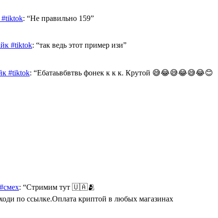
#tiktok
: “
Не правильно 159
”
к #tiktok
: “
так ведь этот пример изи
”
к #tiktok
: “
Ебатаьвбвтвь фонек к к к. Крутой 😅😂😅😂😅😂😊
 #смех
: “
Стримим тут 🇺🇦🫂
Переходи по ссылке.Оплата криптой в любых магазинах