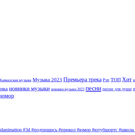
Премьера трека
Хит
Музыка 2023
ТОП
Рэп
Кавказская музыка
а
песни
новинки музыки
инка
песни для души
новинки музыки 2023
юмор
3danimation #3d #подпишись #прикол #юмор #ютубшортс #школа #