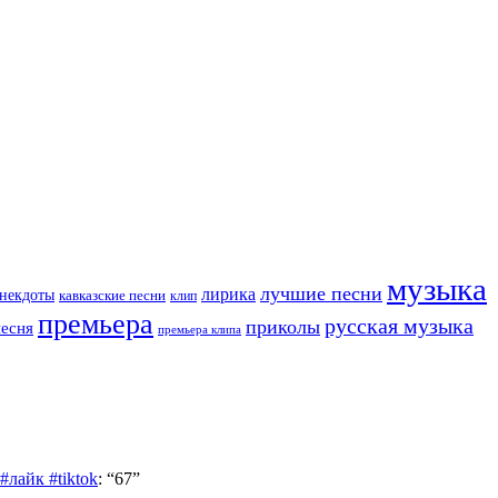
музыка
лучшие песни
лирика
некдоты
кавказские песни
клип
премьера
русская музыка
приколы
песня
премьера клипа
лайк #tiktok
: “
67
”