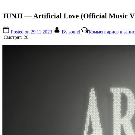
JUNJI — Artificial Love (Official Music V
Posted on
29.11.2023
By
sound
Комментариев
к записи
Смотрят:
26