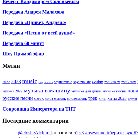
Вечер с Владимиром Соловьевым
Передача Андрея Малахова
Передача «Привет, Андрей!»
Передача «Песни от всей души!»
Передача 60 минут
Шоу Прямой эфир
Метки
music
2023
zvukm
zvukm tv
zvukmtv
soyuz music
soyuzmusic
2022
rap
shorts
музыка в машину
нов
музыка для души
музыка песни
музыка 2022
русские песни
трек
смех
хиты 2023
союз мьюзик
хиты
союзмьюзик
шутки
Сокровища Императора на ТНТ
Последние комментарии
@etosheAlchimik
к записи
52×3 #usesound #беритезвук #