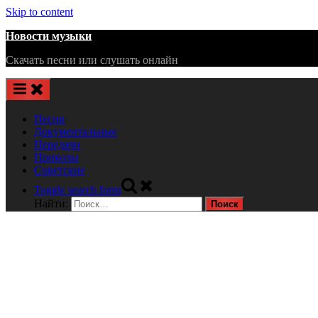
Skip to content
Новости музыки
Скачать песни или слушать онлайн
Песни
Документальные
Передачи
Приколы
Советские
Toggle search form
Найти: