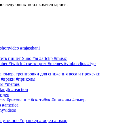
ля последующих моих комментариев.
hortvideo #rajasthani
ть пишет Suno #ai #artclip #music
r #twitch #твичстрим #memes #vtuberclips #fyp
 юмор, тренировки для снижения веса и прокачки
#вреки #приколы
лы #memes
laugh #reaction
идео
кетч #рисование #скетчбук #приколы #юмор
s #america
nnyvideos
шуточное #пранкер #видео #юмор