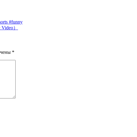
horts #funny
 Video）
ечены
*