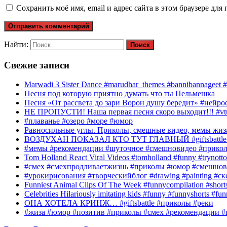
Сохранить моё имя, email и адрес сайта в этом браузере д
Найти:
Свежие записи
Marwadi 3 Sister Dance #marudhar_themes #bannibannageet #s
Песня под которую приятно думать что ты Пельмешка
Песня «От рассвета до зари Ворон душу бередит» #нейросе
НЕ ПРОПУСТИ! Наша первая песня скоро выходит!!! #vtube
#плаванье #озеро #море #юмор
Равносильные углы. Приколы, смешные видео, мемы жиза
ВОЗДУХАН ПОКАЗАЛ КТО ТУТ ГЛАВНЫЙ #giftsbattle 
#мемы #рекомендации #шуточное #смешновидео #прико
Tom Holland React Viral Videos #tomholland #funny #trynotto
#смех #смехпродливаетжизнь #приколы #юмор #смешнов
#урокирисования #творческийблог #drawing #painting #с
Funniest Animal Clips Of The Week #funnycompilation #short
Celebrities Hilariously imitating kids #funny #funnyshorts #fu
ОНА ХОТЕЛА КРИНЖ… #giftsbattle #приколы #реки
#жиза #юмор #позитив #приколы #смех #рекомендации #