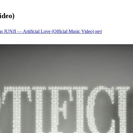
ideo)
 JUNJI — Artificial Love (Official Music Video)
нет