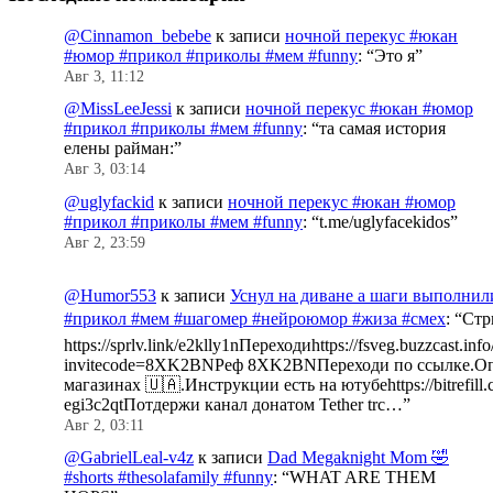
@Cinnamon_bebebe
к записи
ночной перекус #юкан
#юмор #прикол #приколы #мем #funny
: “
Это я
”
Авг 3, 11:12
@MissLeeJessi
к записи
ночной перекус #юкан #юмор
#прикол #приколы #мем #funny
: “
та самая история
елены райман:
”
Авг 3, 03:14
@uglyfackid
к записи
ночной перекус #юкан #юмор
#прикол #приколы #мем #funny
: “
t.me/uglyfacekidos
”
Авг 2, 23:59
@Humor553
к записи
Уснул на диване а шаги выполнил
#прикол #мем #шагомер #нейроюмор #жиза #смех
: “
Стр
https://sprlv.link/e2klly1nПереходиhttps://fsveg.buzzcast.inf
invitecode=8XK2BNРеф 8XK2BNПереходи по ссылке.Оп
магазинах 🇺🇦.Инструкции есть на ютубеhttps://bitrefill.
egi3c2qtПотдержи канал донатом Tether trc…
”
Авг 2, 03:11
@GabrielLeal-v4z
к записи
Dad Megaknight Mom 🤣
#shorts #thesolafamily #funny
: “
WHAT ARE THEM