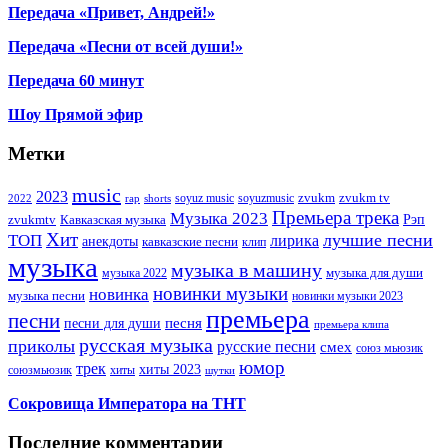
Передача «Привет, Андрей!»
Передача «Песни от всей души!»
Передача 60 минут
Шоу Прямой эфир
Метки
music
2023
zvukm
zvukm tv
soyuz music
soyuzmusic
2022
rap
shorts
Премьера трека
Музыка 2023
Рэп
zvukmtv
Кавказская музыка
Хит
лучшие песни
ТОП
лирика
анекдоты
кавказские песни
клип
музыка
музыка в машину
музыка для души
музыка 2022
новинки музыки
новинка
музыка песни
новинки музыки 2023
премьера
песни
песни для души
песня
премьера клипа
русская музыка
приколы
русские песни
смех
союз мьюзик
юмор
трек
хиты 2023
хиты
союзмьюзик
шутки
Сокровища Императора на ТНТ
Последние комментарии