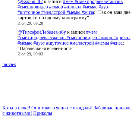
@Espion_tf2
к записи
#мем #смехпродлеваетжизнь
#смешновидео #юмор #прикол #мемас #дуэт
#шуточное #меллстрой #мемы #жиза
: “
Так он взял две
картошки по одному килограмму
”
Июл 29, 09:28
@ТимофейЛебедев-з6у
к записи
#мем
#смехпродлеваетжизнь #смешновидео #юмор #прикол
#мемас #дуэт #шуточное #меллстрой #мемы #жиза
:
“
Паралельная вселенность
”
Июл 29, 09:03
movies
Коты в шоке! Они такого явно не ожидали! Забавные приколы
с животными!
Приколы
Ж
п