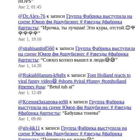
HOPS
”
Авг 2, 01:45
@Dr.Alex-76
к записи
Группа Фабрика выступила на
сцене Юмор фм #шоубизнес # #звезды #фабрика
#артисты
: “
Ирочка, ты лучшая! Эти куры, отстой.😊🌹
🌹🌹🌹🌹
”
Авг 1, 19:10
@strahisantis8560
к записи
Группа Фабрика выступила
на сцене Юмор фм #шоубизнес # #звезды #фабрика
#артисты
: “
Совхоз колхоз вышел в люди😅😅
”
Авг 1, 14:20
@RukiahHanum-k9q8x
к записи
Tom Holland reacts to
viral funny video😆 #shorts #viral #funny #tomholland
#memes #usa
: “
Betul tuh ai
”
Авг 1, 12:49
@КсенияЗахарова-ю9й
к записи
Группа Фабрика
выступила на сцене Юмор фм #шоубизнес # #звезды
#фабрика #артисты
: “
Бабушка тонева
”
Авг 1, 09:00
@giv4ik11
к записи
Группа Фабрика выступила на
сцене Юмор фм #шоубизнес # #звезды #фабрика
#артисты
: “
Потрепала их жизнь😢
”