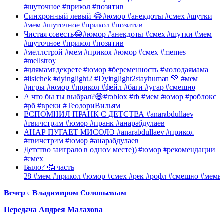
#шуточное #прикол #позитив
Синхронный левый 😂#юмор #анекдоты #смех #шутки
#мем #шуточное #прикол #позитив
Чистая совесть😂#юмор #анекдоты #смех #шутки #мем
#шуточное #прикол #позитив
#меллстрой #мем #прикол #юмор #смех #memes
#mellstroy
#длямамвдекрете #юмор #беременность #молодаямама
#lisichek #dyinglight2 #Dyinglight2stayhuman 💚 #мем
#игры #юмор #прикол #фейл #баги #угар #смешно
А что бы ты выбрал?😄#roblox #rb #мем #юмор #роблокс
#рб #вреки #ТеодориВильям
ВСПОМНИЛ ПРАНК С ДЕТСТВА #anarabdullaev
#твичстрим #юмор #пранк #анарабдулаев
АНАР ПУГАЕТ МИСОЛО #anarabdullaev #прикол
#твичстрим #юмор #анарабдулаев
Детство заиграло в одном месте)) #юмор #рекомендации
#смех
Было? 🤔 часть
28 #мем #прикол #юмор #смех #рек #рофл #смешно #мем
Вечер с Владимиром Соловьевым
Передача Андрея Малахова