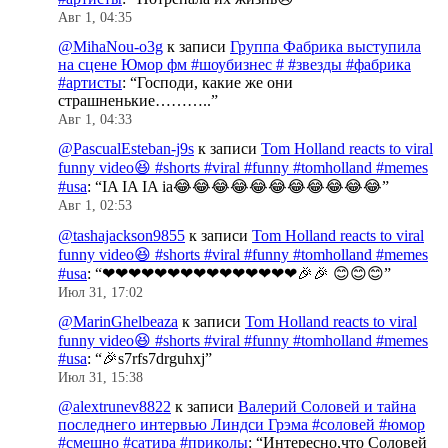
Авг 1, 04:35
@MihaNou-o3g
к записи
Группа Фабрика выступила
на сцене Юмор фм #шоубизнес # #звезды #фабрика
#артисты
: “
Господи, какие же они
страшненькие………..
”
Авг 1, 04:33
@PascualEsteban-j9s
к записи
Tom Holland reacts to viral
funny video😆 #shorts #viral #funny #tomholland #memes
#usa
: “
IA IA IA ia😂😂😂😂😂😂😂😂😂😂😂
”
Авг 1, 02:53
@tashajackson9855
к записи
Tom Holland reacts to viral
funny video😆 #shorts #viral #funny #tomholland #memes
#usa
: “
❤❤❤❤❤❤❤❤❤❤❤❤❤❤❤🎉🎉 😊😊😊
”
Июл 31, 17:02
@MarinGhelbeaza
к записи
Tom Holland reacts to viral
funny video😆 #shorts #viral #funny #tomholland #memes
#usa
: “
🎉s7rfs7drguhxj
”
Июл 31, 15:38
@alextrunev8822
к записи
Валерий Соловей и тайна
последнего интервью Линдси Грэма #соловей #юмор
#смешно #сатира #приколы
: “
Интересно,что Соловей