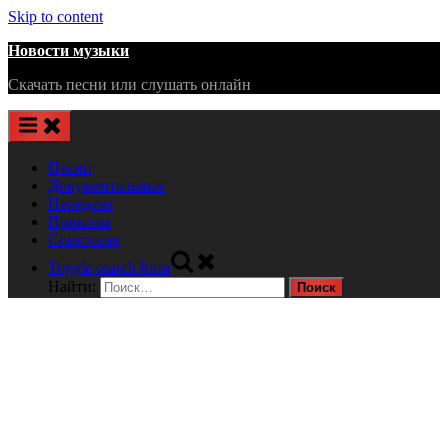
Skip to content
Новости музыки
Скачать песни или слушать онлайн
Песни
Документальные
Передачи
Приколы
Советские
Toggle search form
Найти: