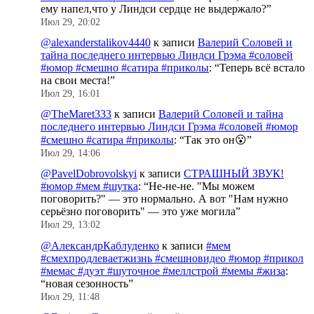
ему напел,что у Линдси сердце не выдержало?
”
Июл 29, 20:02
@alexanderstalikov4440
к записи
Валерий Соловей и
тайна последнего интервью Линдси Грэма #соловей
#юмор #смешно #сатира #приколы
: “
Теперь всё встало
на свои места!
”
Июл 29, 16:01
@TheMaret333
к записи
Валерий Соловей и тайна
последнего интервью Линдси Грэма #соловей #юмор
#смешно #сатира #приколы
: “
Так это он😮
”
Июл 29, 14:06
@PavelDobrovolskyi
к записи
СТРАШНЫЙ ЗВУК!
#юмор #мем #шутка
: “
Не-не-не. "Мы можем
поговорить?" — это нормально. А вот "Нам нужно
серьёзно поговорить" — это уже могила
”
Июл 29, 13:02
@АлександрКаблуденко
к записи
#мем
#смехпродлеваетжизнь #смешновидео #юмор #прикол
#мемас #дуэт #шуточное #меллстрой #мемы #жиза
:
“
новая сезонность
”
Июл 29, 11:48