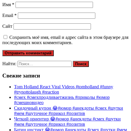
Имя
*
Email
*
Сайт
Сохранить моё имя, email и адрес сайта в этом браузере для
последующих моих комментариев.
Найти:
Свежие записи
Tom Holland React Viral Videos #tomholland #funny
#trynottolaugh #reaction
#смех #смехпродливаетжизнь #приколы #юмор
#смешновидео
Скидочный купон 😂#юмор #анекдоты #смех #шутки
#мем #шуточное #прикол #позитив
Четкий ориентир 😂#юмор #анекдоты #смех #шутки
#мем #шуточное #прикол #позитив
Батин инстикт 😂#юмор #анекдоты #смех #шутки #мем