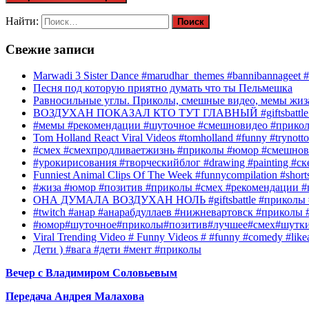
Найти:
Свежие записи
Marwadi 3 Sister Dance #marudhar_themes #bannibannageet #s
Песня под которую приятно думать что ты Пельмешка
Равносильные углы. Приколы, смешные видео, мемы жиза
ВОЗДУХАН ПОКАЗАЛ КТО ТУТ ГЛАВНЫЙ #giftsbattle 
#мемы #рекомендации #шуточное #смешновидео #прико
Tom Holland React Viral Videos #tomholland #funny #trynotto
#смех #смехпродливаетжизнь #приколы #юмор #смешнов
#урокирисования #творческийблог #drawing #painting #с
Funniest Animal Clips Of The Week #funnycompilation #short
#жиза #юмор #позитив #приколы #смех #рекомендации #
ОНА ДУМАЛА ВОЗДУХАН НОЛЬ #giftsbattle #приколы 
#twitch #анар #анарабдуллаев #нижневартовск #приколы #
#юмор#шуточное#приколы#позитив#лучшее#смех#шутк
Viral Trending Video # Funny Videos # #funny #comedy #like
Дети ) #вага #дети #мент #приколы
Вечер с Владимиром Соловьевым
Передача Андрея Малахова