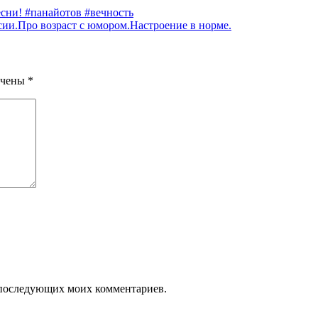
сни! #панайотов #вечность
ии.Про возраст с юмором.Настроение в норме.
ечены
*
ля последующих моих комментариев.