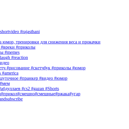
hortvideo #rajasthani
 юмор, тренировки для снижения веса и прокачки
#вреки #приколы
лы #memes
laugh #reaction
идео
кетч #рисование #скетчбук #приколы #юмор
s #america
шуточное #пранкер #видео #юмор
#мем
абдуллаев #cs2 #gazan #Shorts
и#прикол#смешно#смешные#ржака#угар
andsubscribe