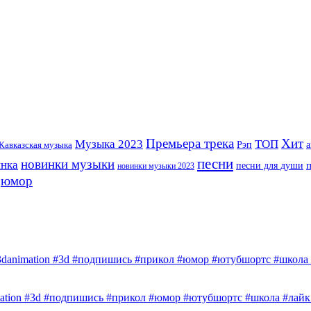
Премьера трека
Хит
Музыка 2023
ТОП
Рэп
Кавказская музыка
а
песни
новинки музыки
инка
песни для души
новинки музыки 2023
юмор
3danimation #3d #подпишись #прикол #юмор #ютубшортс #школа #
mation #3d #подпишись #прикол #юмор #ютубшортс #школа #лайк 