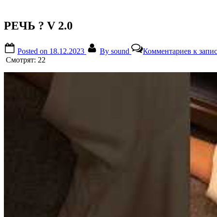
РЕЧЬ ? V 2.0
Posted on
18.12.2023
By
sound
Комментариев
к запис
Смотрят:
22