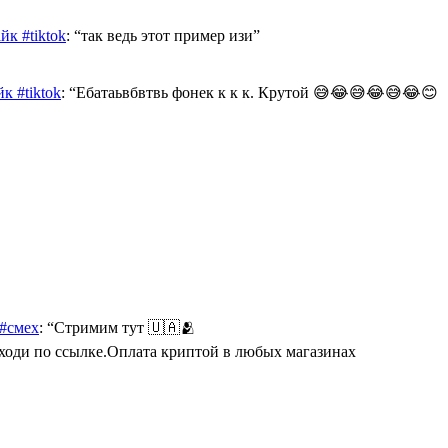
к #tiktok
: “
так ведь этот пример изи
”
к #tiktok
: “
Ебатаьвбвтвь фонек к к к. Крутой 😅😂😅😂😅😂😊
 #смех
: “
Стримим тут 🇺🇦🫂
Переходи по ссылке.Оплата криптой в любых магазинах