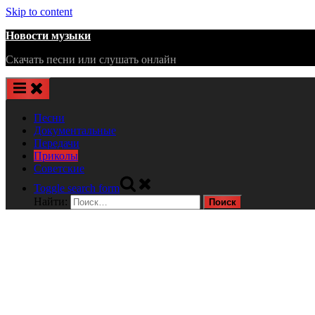
Skip to content
Новости музыки
Скачать песни или слушать онлайн
Песни
Документальные
Передачи
Приколы
Советские
Toggle search form
Найти: