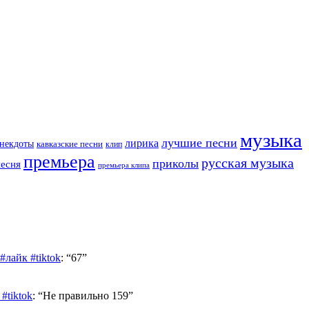
музыка
лучшие песни
лирика
некдоты
кавказские песни
клип
премьера
русская музыка
приколы
песня
премьера клипа
лайк #tiktok
: “
67
”
#tiktok
: “
Не правильно 159
”