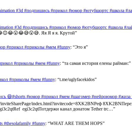
nimation #3d #подпишись #прикол #юмор #ютубшортс #школа #лай
nimation #3d #подпишись #прикол #юмор #ютубшортс #школа #лай
😊😂😮😂😅😮😅. Яя Я я я. Крутой
”
ор #прикол #приколы #мем #funny
: “
Это я
”
прикол #приколы #мем #funny
: “
та самая история елены райман:
”
икол #приколы #мем #funny
: “
t.me/uglyfacekidos
”
ись 😆#shorts #юмор #прикол #мем #шагомер #нейроюмор #жиза
ast.info/inviteSharePage/index.html?invitecode=8XK2BNРеф 8XK2BN
e/egi3c2qtRef egi3c2qtПотдержи канал донатом Tether trc…
”
 #thesolafamily #funny
: “
WHAT ARE THEM HOPS
”