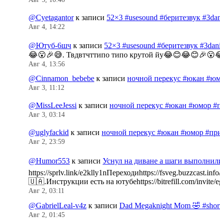
@Cyetagantor
к записи
52×3 #usesound #беритезвук #3da
Авг 4, 14:22
@Ютуб-6шч
к записи
52×3 #usesound #беритезвук #3da
😂😮🎉😅. Твдвтчттипо типо крутой йу😂😊😂😊🎉😮
Авг 4, 13:56
@Cinnamon_bebebe
к записи
ночной перекус #юкан #юм
Авг 3, 11:12
@MissLeeJessi
к записи
ночной перекус #юкан #юмор #
Авг 3, 03:14
@uglyfackid
к записи
ночной перекус #юкан #юмор #пр
Авг 2, 23:59
@Humor553
к записи
Уснул на диване а шаги выполнил
https://sprlv.link/e2klly1nПереходиhttps://fsveg.buzzc
🇺🇦.Инструкции есть на ютубеhttps://bitrefill.com/invit
Авг 2, 03:11
@GabrielLeal-v4z
к записи
Dad Megaknight Mom 🤣 #shorts
Авг 2, 01:45