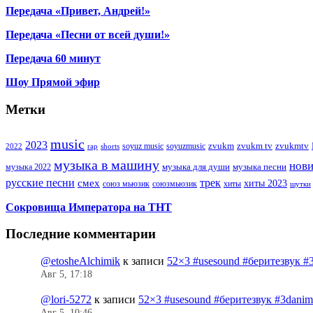
Передача «Привет, Андрей!»
Передача «Песни от всей души!»
Передача 60 минут
Шоу Прямой эфир
Метки
music
2023
zvukm
zvukm tv
zvukmtv
soyuz music
soyuzmusic
2022
rap
shorts
музыка в машину
нов
музыка для души
музыка песни
музыка 2022
русские песни
трек
смех
хиты 2023
союз мьюзик
хиты
союзмьюзик
шутки
Сокровища Императора на ТНТ
Последние комментарии
@etosheAlchimik
к записи
52×3 #usesound #беритезвук #
Авг 5, 17:18
@lori-5272
к записи
52×3 #usesound #беритезвук #3dani
Авг 5, 10:46