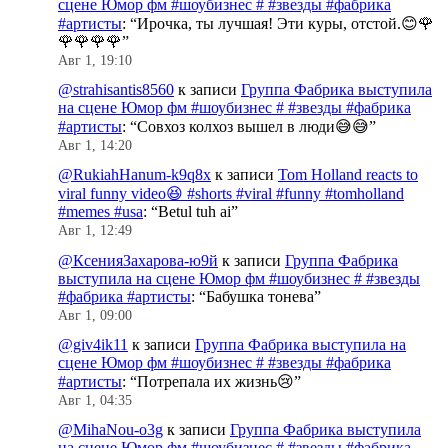
сцене Юмор фм #шоубизнес # #звезды #фабрика
#артисты
: “
Ирочка, ты лучшая! Эти куры, отстой.😊🌹
🌹🌹🌹🌹
”
Авг 1, 19:10
@strahisantis8560
к записи
Группа Фабрика выступила
на сцене Юмор фм #шоубизнес # #звезды #фабрика
#артисты
: “
Совхоз колхоз вышел в люди😅😅
”
Авг 1, 14:20
@RukiahHanum-k9q8x
к записи
Tom Holland reacts to
viral funny video😆 #shorts #viral #funny #tomholland
#memes #usa
: “
Betul tuh ai
”
Авг 1, 12:49
@КсенияЗахарова-ю9й
к записи
Группа Фабрика
выступила на сцене Юмор фм #шоубизнес # #звезды
#фабрика #артисты
: “
Бабушка тонева
”
Авг 1, 09:00
@giv4ik11
к записи
Группа Фабрика выступила на
сцене Юмор фм #шоубизнес # #звезды #фабрика
#артисты
: “
Потрепала их жизнь😢
”
Авг 1, 04:35
@MihaNou-o3g
к записи
Группа Фабрика выступила
на сцене Юмор фм #шоубизнес # #звезды #фабрика