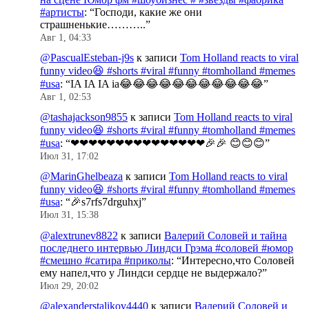
#артисты
: “
Господи, какие же они
страшненькие………..
”
Авг 1, 04:33
@PascualEsteban-j9s
к записи
Tom Holland reacts to viral
funny video😆 #shorts #viral #funny #tomholland #memes
#usa
: “
IA IA IA ia😂😂😂😂😂😂😂😂😂😂😂
”
Авг 1, 02:53
@tashajackson9855
к записи
Tom Holland reacts to viral
funny video😆 #shorts #viral #funny #tomholland #memes
#usa
: “
❤❤❤❤❤❤❤❤❤❤❤❤❤❤❤🎉🎉 😊😊😊
”
Июл 31, 17:02
@MarinGhelbeaza
к записи
Tom Holland reacts to viral
funny video😆 #shorts #viral #funny #tomholland #memes
#usa
: “
🎉s7rfs7drguhxj
”
Июл 31, 15:38
@alextrunev8822
к записи
Валерий Соловей и тайна
последнего интервью Линдси Грэма #соловей #юмор
#смешно #сатира #приколы
: “
Интересно,что Соловей
ему напел,что у Линдси сердце не выдержало?
”
Июл 29, 20:02
@alexanderstalikov4440
к записи
Валерий Соловей и