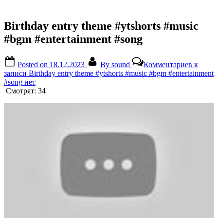
Birthday entry theme #ytshorts #music
#bgm #entertainment #song
Posted on
18.12.2023
By
sound
Комментариев
к
записи Birthday entry theme #ytshorts #music #bgm #entertainment
#song
нет
Смотрят:
34