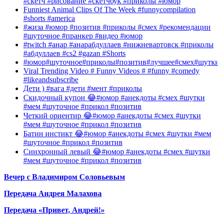
#скетч #рисование #скетчбук #приколы #юмор
Funniest Animal Clips Of The Week #funnycompilation
#shorts #america
#жиза #юмор #позитив #приколы #смех #рекомендации
#шуточное #пранкер #видео #юмор
#twitch #анар #анарабдуллаев #нижневартовск #приколы
#абдуллаев #cs2 #gazan #Shorts
#юмор#шуточное#приколы#позитив#лучшее#смех#шутк
Viral Trending Video # Funny Videos # #funny #comedy
#likeandsubscribe
Дети ) #вага #дети #мент #приколы
Скидочный купон 😂#юмор #анекдоты #смех #шутки
#мем #шуточное #прикол #позитив
Четкий ориентир 😂#юмор #анекдоты #смех #шутки
#мем #шуточное #прикол #позитив
Батин инстикт 😂#юмор #анекдоты #смех #шутки #мем
#шуточное #прикол #позитив
Синхронный левый 😂#юмор #анекдоты #смех #шутки
#мем #шуточное #прикол #позитив
Вечер с Владимиром Соловьевым
Передача Андрея Малахова
Передача «Привет, Андрей!»