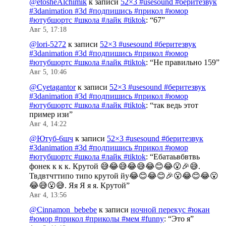
@etosheAlchimik
к записи
52×3 #usesound #беритезвук
#3danimation #3d #подпишись #прикол #юмор
#ютубшортс #школа #лайк #tiktok
: “
67
”
Авг 5, 17:18
@lori-5272
к записи
52×3 #usesound #беритезвук
#3danimation #3d #подпишись #прикол #юмор
#ютубшортс #школа #лайк #tiktok
: “
Не правильно 159
”
Авг 5, 10:46
@Cyetagantor
к записи
52×3 #usesound #беритезвук
#3danimation #3d #подпишись #прикол #юмор
#ютубшортс #школа #лайк #tiktok
: “
так ведь этот
пример изи
”
Авг 4, 14:22
@Ютуб-6шч
к записи
52×3 #usesound #беритезвук
#3danimation #3d #подпишись #прикол #юмор
#ютубшортс #школа #лайк #tiktok
: “
Ебатаьвбвтвь
фонек к к к. Крутой 😅😂😅😂😅😂😊😂😮🎉😅.
Твдвтчттипо типо крутой йу😂😊😂😊🎉😮😂😊😂😮
😂😅😮😅. Яя Я я я. Крутой
”
Авг 4, 13:56
@Cinnamon_bebebe
к записи
ночной перекус #юкан
#юмор #прикол #приколы #мем #funny
: “
Это я
”