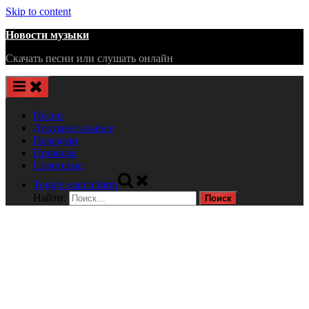
Skip to content
Новости музыки
Скачать песни или слушать онлайн
Песни
Документальные
Передачи
Приколы
Советские
Toggle search form
Найти: