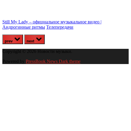
Still My Lady – официальное музыкальное видео |
Андрогинные ритмы
Телепередачи
prev
next
Copyright © 2026 Новости музыки.
Powered by
PressBook News Dark theme