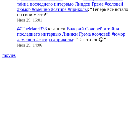
тайна последнего интервью Линдси Грэма #соловей
#юмор #смешно #сатира #приколы
: “
Теперь всё встало
на свои места!
”
Июл 29, 16:01
@TheMaret333
к записи
Валерий Соловей и тайна
последнего интервью Линдси Грэма #соловей #юмор
#смешно #сатира #приколы
: “
Так это он😮
”
Июл 29, 14:06
movies