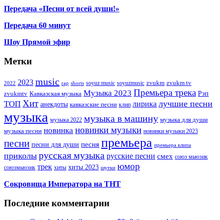
Передача «Песни от всей души!»
Передача 60 минут
Шоу Прямой эфир
Метки
music
2023
zvukm
zvukm tv
soyuz music
soyuzmusic
2022
rap
shorts
Премьера трека
Музыка 2023
Рэп
zvukmtv
Кавказская музыка
Хит
лучшие песни
ТОП
лирика
анекдоты
кавказские песни
клип
музыка
музыка в машину
музыка для души
музыка 2022
новинки музыки
новинка
музыка песни
новинки музыки 2023
премьера
песни
песни для души
песня
премьера клипа
русская музыка
приколы
русские песни
смех
союз мьюзик
юмор
трек
хиты 2023
хиты
союзмьюзик
шутки
Сокровища Императора на ТНТ
Последние комментарии