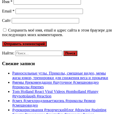
Имя
*
Email
*
Сайт
Сохранить моё имя, email и адрес сайта в этом браузере для
последующих моих комментариев.
Найти:
Свежие записи
Равносильные углы. Приколы, смешные видео, мемы
жиза юмор, тренировки для снижения веса и прокачки
#мемы #рекомендации #шуточное #смешновидео
#приколы #memes
Tom Holland React Viral Videos #tomholland #funny
#trynottolaugh #reaction
#смех #смехпродливаетжизнь #приколы #юмор
#смешновидео
#урокирисования #творческийблог #drawing #painting