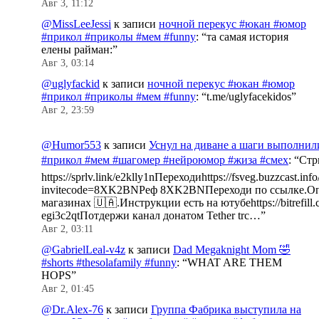
Авг 3, 11:12
@MissLeeJessi
к записи
ночной перекус #юкан #юмор
#прикол #приколы #мем #funny
: “
та самая история
елены райман:
”
Авг 3, 03:14
@uglyfackid
к записи
ночной перекус #юкан #юмор
#прикол #приколы #мем #funny
: “
t.me/uglyfacekidos
”
Авг 2, 23:59
@Humor553
к записи
Уснул на диване а шаги выполнил
#прикол #мем #шагомер #нейроюмор #жиза #смех
: “
Стр
https://sprlv.link/e2klly1nПереходиhttps://fsveg.buzzcast.inf
invitecode=8XK2BNРеф 8XK2BNПереходи по ссылке.Оп
магазинах 🇺🇦.Инструкции есть на ютубеhttps://bitrefill.
egi3c2qtПотдержи канал донатом Tether trc…
”
Авг 2, 03:11
@GabrielLeal-v4z
к записи
Dad Megaknight Mom 🤣
#shorts #thesolafamily #funny
: “
WHAT ARE THEM
HOPS
”
Авг 2, 01:45
@Dr.Alex-76
к записи
Группа Фабрика выступила на