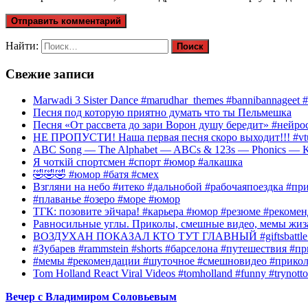
Найти:
Свежие записи
Marwadi 3 Sister Dance #marudhar_themes #bannibannageet #s
Песня под которую приятно думать что ты Пельмешка
Песня «От рассвета до зари Ворон душу бередит» #нейросе
НЕ ПРОПУСТИ! Наша первая песня скоро выходит!!! #vtube
ABC Song — The Alphabet — ABCs & 123s — Phonics — Kid
Я чоткій спортсмен #спорт #юмор #алкашка
🤣🤣🤣 #юмор #батя #смех
Взгляни на небо #итеко #дальнобой #рабочаяпоездка #п
#плаванье #озеро #море #юмор
ТГК: позовите эйчара! #карьера #юмор #резюме #рекомен
Равносильные углы. Приколы, смешные видео, мемы жиза
ВОЗДУХАН ПОКАЗАЛ КТО ТУТ ГЛАВНЫЙ #giftsbattle 
#Зубарев #rammstein #shorts #барселона #путешествия #
#мемы #рекомендации #шуточное #смешновидео #прико
Tom Holland React Viral Videos #tomholland #funny #trynotto
Вечер с Владимиром Соловьевым