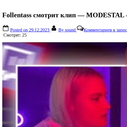
Follentass смотрит клип — MODESTAL 
Posted on
29.12.2023
By
sound
Комментариев
к запи
Смотрят:
25