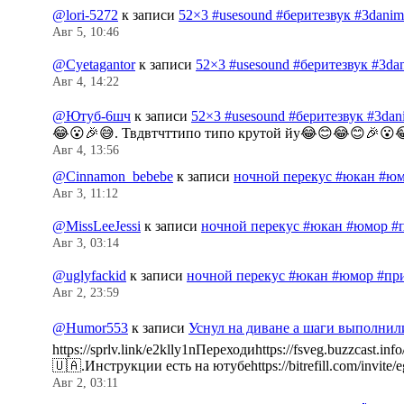
@lori-5272
к записи
52×3 #usesound #беритезвук #3dani
Авг 5, 10:46
@Cyetagantor
к записи
52×3 #usesound #беритезвук #3da
Авг 4, 14:22
@Ютуб-6шч
к записи
52×3 #usesound #беритезвук #3da
😂😮🎉😅. Твдвтчттипо типо крутой йу😂😊😂😊🎉😮
Авг 4, 13:56
@Cinnamon_bebebe
к записи
ночной перекус #юкан #юм
Авг 3, 11:12
@MissLeeJessi
к записи
ночной перекус #юкан #юмор #
Авг 3, 03:14
@uglyfackid
к записи
ночной перекус #юкан #юмор #пр
Авг 2, 23:59
@Humor553
к записи
Уснул на диване а шаги выполнил
https://sprlv.link/e2klly1nПереходиhttps://fsveg.buzzc
🇺🇦.Инструкции есть на ютубеhttps://bitrefill.com/invit
Авг 2, 03:11