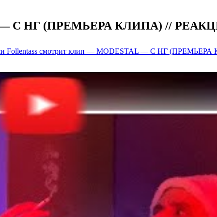
— С НГ (ПРЕМЬЕРА КЛИПА) // РЕАКЦИЯ #
си Follentass смотрит клип — MODESTAL — С НГ (ПРЕМЬЕРА КЛИ