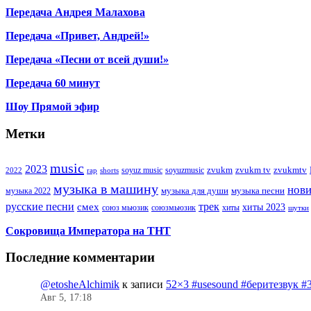
Передача Андрея Малахова
Передача «Привет, Андрей!»
Передача «Песни от всей души!»
Передача 60 минут
Шоу Прямой эфир
Метки
music
2023
zvukm
zvukm tv
zvukmtv
soyuz music
soyuzmusic
2022
rap
shorts
музыка в машину
нов
музыка для души
музыка песни
музыка 2022
русские песни
трек
смех
хиты 2023
союз мьюзик
хиты
союзмьюзик
шутки
Сокровища Императора на ТНТ
Последние комментарии
@etosheAlchimik
к записи
52×3 #usesound #беритезвук #
Авг 5, 17:18