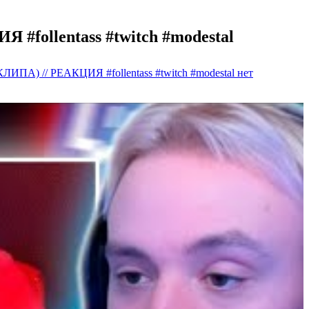
follentass #twitch #modestal
ПА) // РЕАКЦИЯ #follentass #twitch #modestal
нет