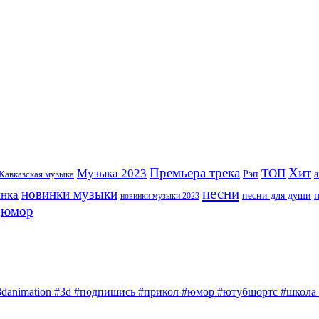
Премьера трека
Хит
Музыка 2023
ТОП
Рэп
Кавказская музыка
а
песни
новинки музыки
инка
песни для души
новинки музыки 2023
юмор
3danimation #3d #подпишись #прикол #юмор #ютубшортс #школа #