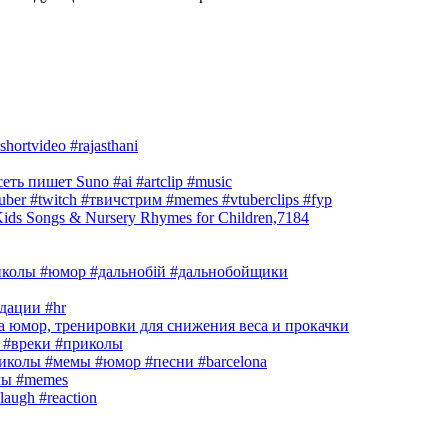
hortvideo #rajasthani
ть пишет Suno #ai #artclip #music
r #twitch #твичстрим #memes #vtuberclips #fyp
s Songs & Nursery Rhymes for Children,7184
риколы #юмор #дальнобій #дальнобойщики
дации #hr
 юмор, тренировки для снижения веса и прокачки
#вреки #приколы
приколы #мемы #юмор #песни #barcelona
лы #memes
laugh #reaction