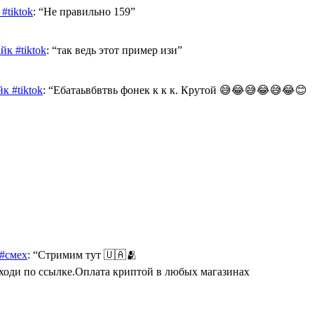
#tiktok
: “
Не правильно 159
”
к #tiktok
: “
так ведь этот пример изи
”
к #tiktok
: “
Ебатаьвбвтвь фонек к к к. Крутой 😅😂😅😂😅😂😊
 #смех
: “
Стримим тут 🇺🇦🫂
Переходи по ссылке.Оплата криптой в любых магазинах