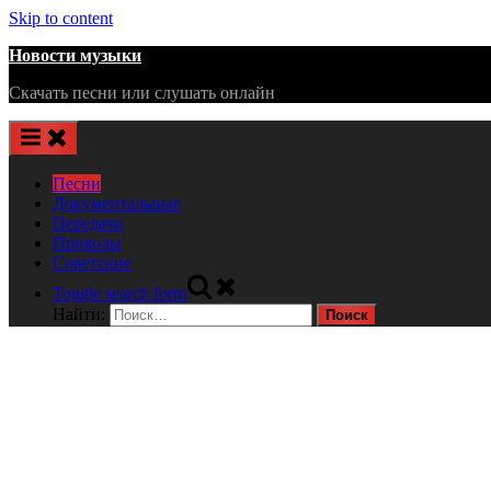
Skip to content
Новости музыки
Скачать песни или слушать онлайн
Песни
Документальные
Передачи
Приколы
Советские
Toggle search form
Найти: