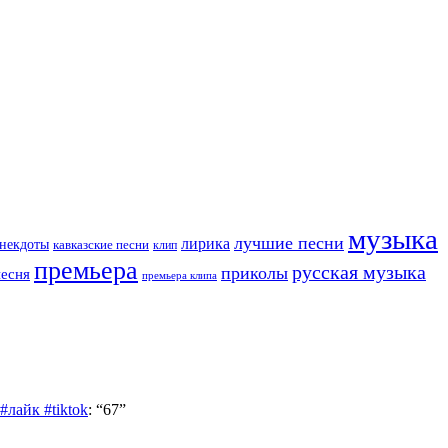
музыка
лучшие песни
лирика
некдоты
кавказские песни
клип
премьера
русская музыка
приколы
песня
премьера клипа
лайк #tiktok
: “
67
”