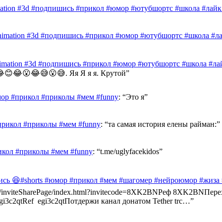
mation #3d #подпишись #прикол #юмор #ютубшортс #школа #лайк 
nimation #3d #подпишись #прикол #юмор #ютубшортс #школа #лай
nimation #3d #подпишись #прикол #юмор #ютубшортс #школа #лай
😊😂😮😂😅😮😅. Яя Я я я. Крутой
”
ор #прикол #приколы #мем #funny
: “
Это я
”
прикол #приколы #мем #funny
: “
та самая история елены райман:
”
икол #приколы #мем #funny
: “
t.me/uglyfacekidos
”
ись 😆#shorts #юмор #прикол #мем #шагомер #нейроюмор #жиза
ast.info/inviteSharePage/index.html?invitecode=8XK2BNРеф 8XK2BN
e/egi3c2qtRef egi3c2qtПотдержи канал донатом Tether trc…
”