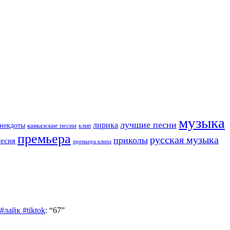
музыка
лучшие песни
лирика
некдоты
кавказские песни
клип
премьера
русская музыка
приколы
песня
премьера клипа
лайк #tiktok
: “
67
”