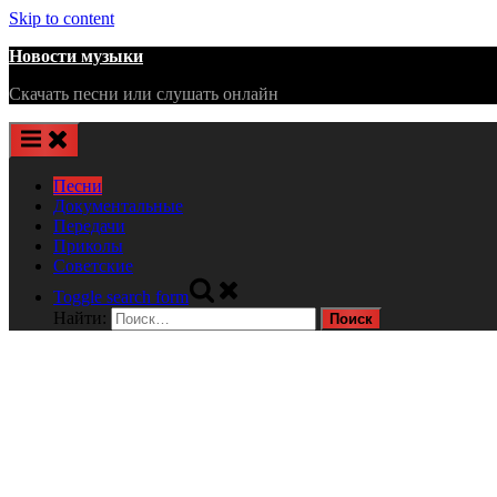
Skip to content
Новости музыки
Скачать песни или слушать онлайн
Песни
Документальные
Передачи
Приколы
Советские
Toggle search form
Найти: