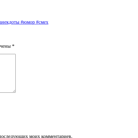
#анекдоты #юмор #смех
ечены
*
ля последующих моих комментариев.