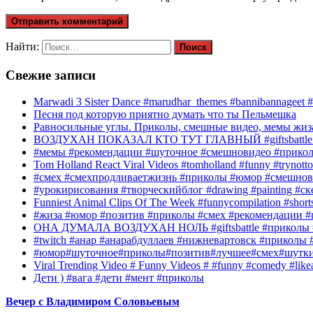
Найти:
Свежие записи
Marwadi 3 Sister Dance #marudhar_themes #bannibannageet #s
Песня под которую приятно думать что ты Пельмешка
Равносильные углы. Приколы, смешные видео, мемы жиза
ВОЗДУХАН ПОКАЗАЛ КТО ТУТ ГЛАВНЫЙ #giftsbattle 
#мемы #рекомендации #шуточное #смешновидео #прико
Tom Holland React Viral Videos #tomholland #funny #trynotto
#смех #смехпродливаетжизнь #приколы #юмор #смешнов
#урокирисования #творческийблог #drawing #painting #с
Funniest Animal Clips Of The Week #funnycompilation #short
#жиза #юмор #позитив #приколы #смех #рекомендации #
ОНА ДУМАЛА ВОЗДУХАН НОЛЬ #giftsbattle #приколы 
#twitch #анар #анарабдуллаев #нижневартовск #приколы #
#юмор#шуточное#приколы#позитив#лучшее#смех#шутк
Viral Trending Video # Funny Videos # #funny #comedy #like
Дети ) #вага #дети #мент #приколы
Вечер с Владимиром Соловьевым