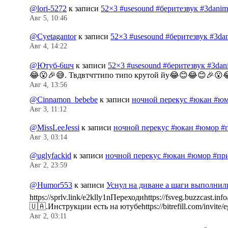
@lori-5272
к записи
52×3 #usesound #беритезвук #3dani
Авг 5, 10:46
@Cyetagantor
к записи
52×3 #usesound #беритезвук #3da
Авг 4, 14:22
@Ютуб-6шч
к записи
52×3 #usesound #беритезвук #3da
😂😮🎉😅. Твдвтчттипо типо крутой йу😂😊😂😊🎉😮
Авг 4, 13:56
@Cinnamon_bebebe
к записи
ночной перекус #юкан #юм
Авг 3, 11:12
@MissLeeJessi
к записи
ночной перекус #юкан #юмор #
Авг 3, 03:14
@uglyfackid
к записи
ночной перекус #юкан #юмор #пр
Авг 2, 23:59
@Humor553
к записи
Уснул на диване а шаги выполнил
https://sprlv.link/e2klly1nПереходиhttps://fsveg.buzzc
🇺🇦.Инструкции есть на ютубеhttps://bitrefill.com/invit
Авг 2, 03:11