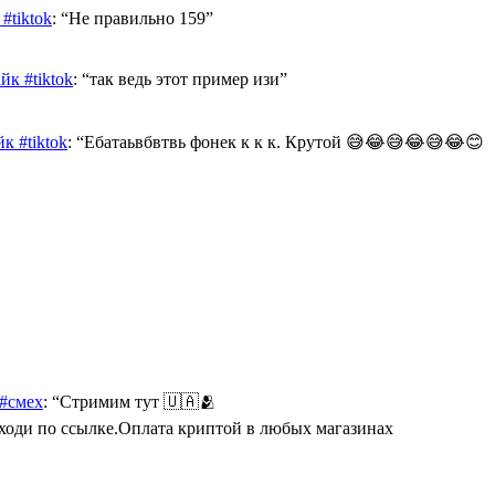
#tiktok
: “
Не правильно 159
”
к #tiktok
: “
так ведь этот пример изи
”
к #tiktok
: “
Ебатаьвбвтвь фонек к к к. Крутой 😅😂😅😂😅😂😊
 #смех
: “
Стримим тут 🇺🇦🫂
Переходи по ссылке.Оплата криптой в любых магазинах