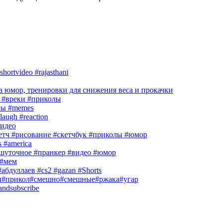
hortvideo #rajasthani
 юмор, тренировки для снижения веса и прокачки
#вреки #приколы
лы #memes
laugh #reaction
идео
кетч #рисование #скетчбук #приколы #юмор
s #america
шуточное #пранкер #видео #юмор
#мем
абдуллаев #cs2 #gazan #Shorts
и#прикол#смешно#смешные#ржака#угар
andsubscribe