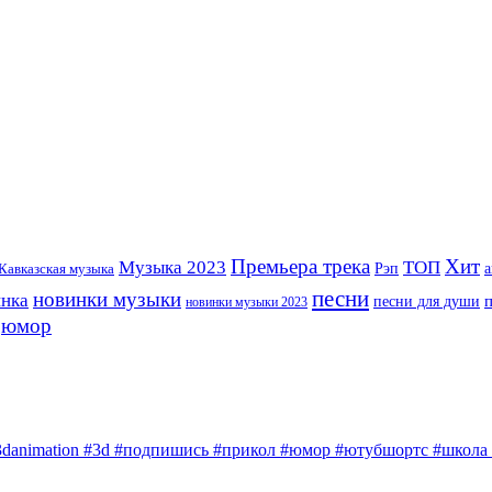
Премьера трека
Хит
Музыка 2023
ТОП
Рэп
Кавказская музыка
а
песни
новинки музыки
инка
песни для души
новинки музыки 2023
юмор
3danimation #3d #подпишись #прикол #юмор #ютубшортс #школа #