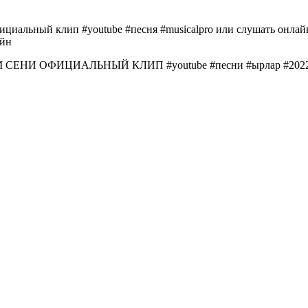
альный клип #youtube #песня #musicalpro или слушать 
айн
СЕНИ ОФИЦИАЛЬНЫЙ КЛИП #youtube #песни #ырлар #2022 