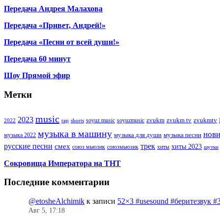
Передача Андрея Малахова
Передача «Привет, Андрей!»
Передача «Песни от всей души!»
Передача 60 минут
Шоу Прямой эфир
Метки
music
2023
zvukm
zvukm tv
zvukmtv
soyuz music
soyuzmusic
2022
rap
shorts
музыка в машину
нов
музыка для души
музыка песни
музыка 2022
русские песни
трек
смех
хиты 2023
союз мьюзик
хиты
союзмьюзик
шутки
Сокровища Императора на ТНТ
Последние комментарии
@etosheAlchimik
к записи
52×3 #usesound #беритезвук #
Авг 5, 17:18