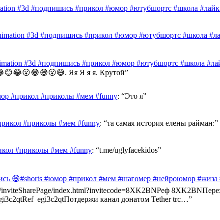
mation #3d #подпишись #прикол #юмор #ютубшортс #школа #лайк 
nimation #3d #подпишись #прикол #юмор #ютубшортс #школа #лай
nimation #3d #подпишись #прикол #юмор #ютубшортс #школа #лай
😊😂😮😂😅😮😅. Яя Я я я. Крутой
”
ор #прикол #приколы #мем #funny
: “
Это я
”
прикол #приколы #мем #funny
: “
та самая история елены райман:
”
икол #приколы #мем #funny
: “
t.me/uglyfacekidos
”
ись 😆#shorts #юмор #прикол #мем #шагомер #нейроюмор #жиза
ast.info/inviteSharePage/index.html?invitecode=8XK2BNРеф 8XK2BN
e/egi3c2qtRef egi3c2qtПотдержи канал донатом Tether trc…
”