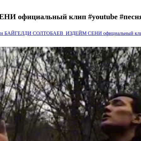
фициальный клип #youtube #песня 
си БАЙГЕЛДИ СОЛТОБАЕВ_ИЗДЕЙМ СЕНИ официальный клип #y