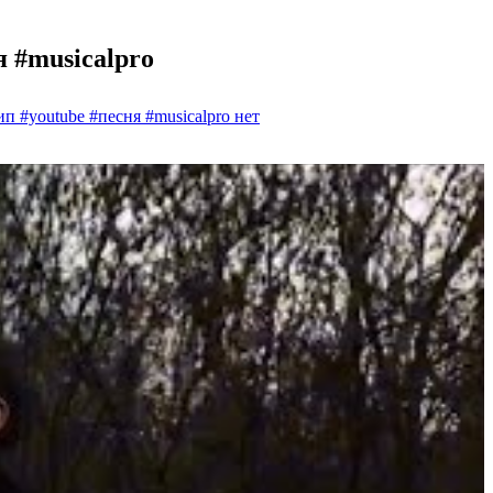
#musicalpro
outube #песня #musicalpro
нет