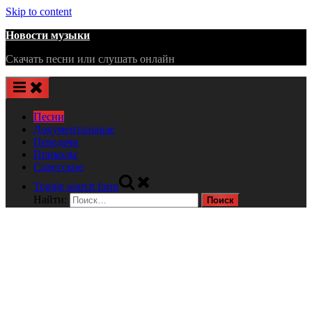
Skip to content
Новости музыки
Скачать песни или слушать онлайн
Песни
Документальные
Передачи
Приколы
Советские
Toggle search form
Найти: