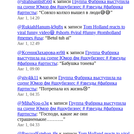
@strahisantis8560
к записи
Группа Фабрика выступила
на сцене Юмор фм #шоубизнес # #звезды #фабрика
#артисты
: “
Совхоз колхоз вышел в люди😅😅
”
Авг 1, 14:20
@RukiahHanum-k9q8x
к записи
Tom Holland reacts to
viral funny video😆 #shorts #viral #funny #tomholland
#memes #usa
: “
Betul tuh ai
”
Авг 1, 12:49
@КсенияЗахарова-ю9й
к записи
Группа Фабрика
выступила на сцене Юмор фм #шоубизнес # #звезды
#фабрика #артисты
: “
Бабушка тонева
”
Авг 1, 09:00
@giv4ik11
к записи
Группа Фабрика выступила на
сцене Юмор фм #шоубизнес # #звезды #фабрика
#артисты
: “
Потрепала их жизнь😢
”
Авг 1, 04:35
@MihaNou-o3g
к записи
Группа Фабрика выступила
на сцене Юмор фм #шоубизнес # #звезды #фабрика
#артисты
: “
Господи, какие же они
страшненькие………..
”
Авг 1, 04:33
@PascualEsteban-j9s
к записи
Tom Holland reacts to viral