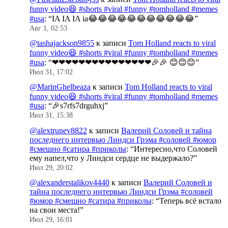
funny video😆 #shorts #viral #funny #tomholland #memes
#usa
: “
IA IA IA ia😂😂😂😂😂😂😂😂😂😂😂
”
Авг 1, 02:53
@tashajackson9855
к записи
Tom Holland reacts to viral
funny video😆 #shorts #viral #funny #tomholland #memes
#usa
: “
❤❤❤❤❤❤❤❤❤❤❤❤❤❤❤🎉🎉 😊😊😊
”
Июл 31, 17:02
@MarinGhelbeaza
к записи
Tom Holland reacts to viral
funny video😆 #shorts #viral #funny #tomholland #memes
#usa
: “
🎉s7rfs7drguhxj
”
Июл 31, 15:38
@alextrunev8822
к записи
Валерий Соловей и тайна
последнего интервью Линдси Грэма #соловей #юмор
#смешно #сатира #приколы
: “
Интересно,что Соловей
ему напел,что у Линдси сердце не выдержало?
”
Июл 29, 20:02
@alexanderstalikov4440
к записи
Валерий Соловей и
тайна последнего интервью Линдси Грэма #соловей
#юмор #смешно #сатира #приколы
: “
Теперь всё встало
на свои места!
”
Июл 29, 16:01