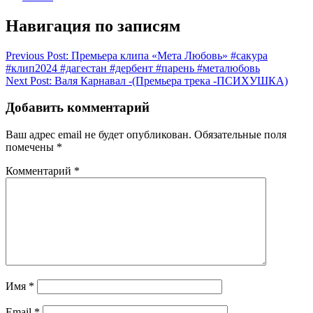
Навигация по записям
Previous Post:
Премьера клипа «Мета Любовь» #сакура
#клип2024 #дагестан #дербент #парень #металюбовь
Next Post:
Валя Карнавал -(Премьера трека -ПСИХУШКА)
Добавить комментарий
Ваш адрес email не будет опубликован.
Обязательные поля
помечены
*
Комментарий
*
Имя
*
Email
*