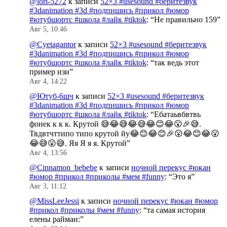
@lori-5272
к записи
52×3 #usesound #беритезвук
#3danimation #3d #подпишись #прикол #юмор
#ютубшортс #школа #лайк #tiktok
: “
Не правильно 159
”
Авг 5, 10:46
@Cyetagantor
к записи
52×3 #usesound #беритезвук
#3danimation #3d #подпишись #прикол #юмор
#ютубшортс #школа #лайк #tiktok
: “
так ведь этот
пример изи
”
Авг 4, 14:22
@Ютуб-6шч
к записи
52×3 #usesound #беритезвук
#3danimation #3d #подпишись #прикол #юмор
#ютубшортс #школа #лайк #tiktok
: “
Ебатаьвбвтвь
фонек к к к. Крутой 😅😂😅😂😅😂😊😂😮🎉😅.
Твдвтчттипо типо крутой йу😂😊😂😊🎉😮😂😊😂😮
😂😅😮😅. Яя Я я я. Крутой
”
Авг 4, 13:56
@Cinnamon_bebebe
к записи
ночной перекус #юкан
#юмор #прикол #приколы #мем #funny
: “
Это я
”
Авг 3, 11:12
@MissLeeJessi
к записи
ночной перекус #юкан #юмор
#прикол #приколы #мем #funny
: “
та самая история
елены райман:
”