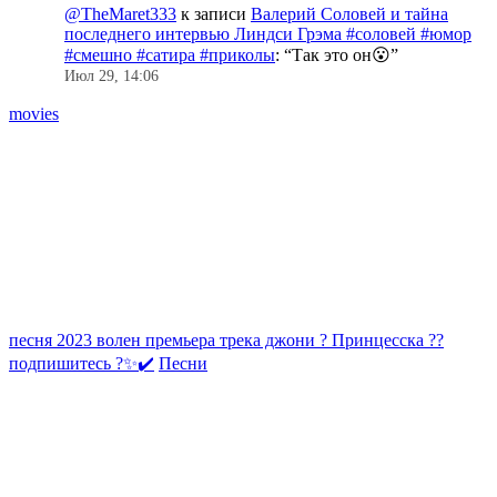
@TheMaret333
к записи
Валерий Соловей и тайна
последнего интервью Линдси Грэма #соловей #юмор
#смешно #сатира #приколы
: “
Так это он😮
”
Июл 29, 14:06
movies
песня 2023 волен премьера трека джони ? Принцесска ??
т
подпишитесь ?✨✔️
Песни