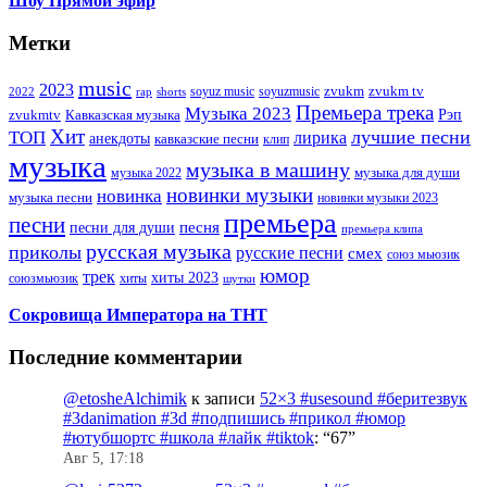
Шоу Прямой эфир
Метки
music
2023
zvukm
zvukm tv
soyuz music
soyuzmusic
2022
rap
shorts
Премьера трека
Музыка 2023
Рэп
zvukmtv
Кавказская музыка
Хит
лучшие песни
ТОП
лирика
анекдоты
кавказские песни
клип
музыка
музыка в машину
музыка для души
музыка 2022
новинки музыки
новинка
музыка песни
новинки музыки 2023
премьера
песни
песни для души
песня
премьера клипа
русская музыка
приколы
русские песни
смех
союз мьюзик
юмор
трек
хиты 2023
хиты
союзмьюзик
шутки
Сокровища Императора на ТНТ
Последние комментарии
@etosheAlchimik
к записи
52×3 #usesound #беритезвук
#3danimation #3d #подпишись #прикол #юмор
#ютубшортс #школа #лайк #tiktok
: “
67
”
Авг 5, 17:18