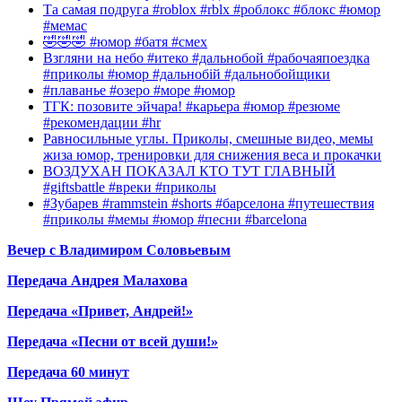
Та самая подруга #roblox #rblx #роблокс #блокс #юмор
#мемас
🤣🤣🤣 #юмор #батя #смех
Взгляни на небо #итеко #дальнобой #рабочаяпоездка
#приколы #юмор #дальнобій #дальнобойщики
#плаванье #озеро #море #юмор
ТГК: позовите эйчара! #карьера #юмор #резюме
#рекомендации #hr
Равносильные углы. Приколы, смешные видео, мемы
жиза юмор, тренировки для снижения веса и прокачки
ВОЗДУХАН ПОКАЗАЛ КТО ТУТ ГЛАВНЫЙ
#giftsbattle #вреки #приколы
#Зубарев #rammstein #shorts #барселона #путешествия
#приколы #мемы #юмор #песни #barcelona
Вечер с Владимиром Соловьевым
Передача Андрея Малахова
Передача «Привет, Андрей!»
Передача «Песни от всей души!»
Передача 60 минут