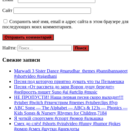
Сайт
Сохранить моё имя, email и адрес сайта в этом браузере для
последующих моих комментариев.
Найти:
Свежие записи
Marwadi 3 Sister Dance #marudhar_themes #bannibannageet
#shortvideo #rajasthani
Песня под которую приятно думать что ты Пельмешка
Песня «От рассвета до зари Ворон душу бередит»
#нейросеть пишет Suno #ai #artclip #music
НЕ ПРОПУСТИ! Наша первая песня скоро выходит!!!
#vtuber #twitch #твичстрим #memes #vtuberclips #fyp
ABC Song — The Alphabet — ABCs & 123s — Phonics —
Kids Songs & Nursery Rhymes for Children,7184
Я чоткій спортсмен #спорт #юмор #алкашка
Смех до слёз! #shorts #viralvideo #funny #humor #jokes
#юмор #смех #шутки #анекдоты