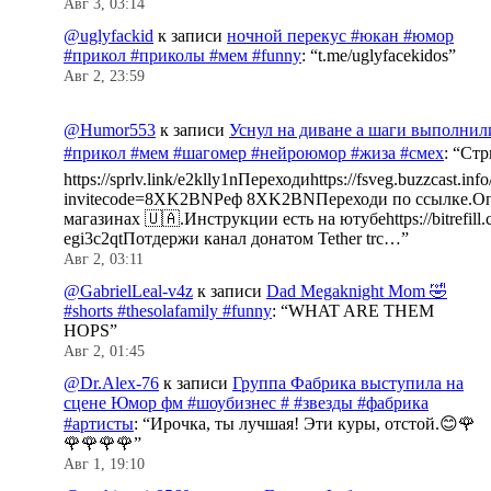
Авг 3, 03:14
@uglyfackid
к записи
ночной перекус #юкан #юмор
#прикол #приколы #мем #funny
: “
t.me/uglyfacekidos
”
Авг 2, 23:59
@Humor553
к записи
Уснул на диване а шаги выполнил
#прикол #мем #шагомер #нейроюмор #жиза #смех
: “
Стр
https://sprlv.link/e2klly1nПереходиhttps://fsveg.buzzcast.inf
invitecode=8XK2BNРеф 8XK2BNПереходи по ссылке.Оп
магазинах 🇺🇦.Инструкции есть на ютубеhttps://bitrefill.
egi3c2qtПотдержи канал донатом Tether trc…
”
Авг 2, 03:11
@GabrielLeal-v4z
к записи
Dad Megaknight Mom 🤣
#shorts #thesolafamily #funny
: “
WHAT ARE THEM
HOPS
”
Авг 2, 01:45
@Dr.Alex-76
к записи
Группа Фабрика выступила на
сцене Юмор фм #шоубизнес # #звезды #фабрика
#артисты
: “
Ирочка, ты лучшая! Эти куры, отстой.😊🌹
🌹🌹🌹🌹
”
Авг 1, 19:10