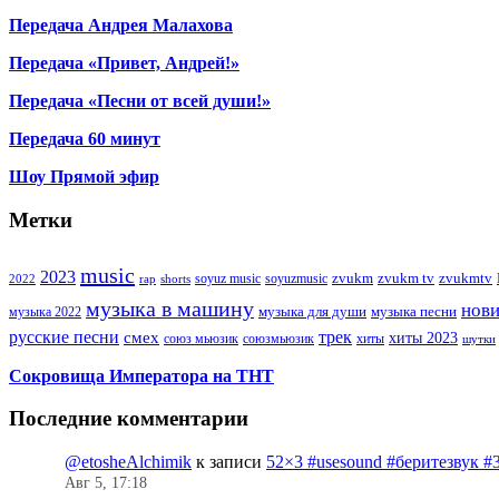
Передача Андрея Малахова
Передача «Привет, Андрей!»
Передача «Песни от всей души!»
Передача 60 минут
Шоу Прямой эфир
Метки
music
2023
zvukm
zvukm tv
zvukmtv
soyuz music
soyuzmusic
2022
rap
shorts
музыка в машину
нов
музыка для души
музыка песни
музыка 2022
русские песни
трек
смех
хиты 2023
союз мьюзик
хиты
союзмьюзик
шутки
Сокровища Императора на ТНТ
Последние комментарии
@etosheAlchimik
к записи
52×3 #usesound #беритезвук #
Авг 5, 17:18