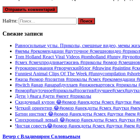
Найти:
Свежие записи
Равносильные углы. Приколы, смешные видео, мемы жиза
#мемы #рекомендации #шуточное #смешновидео #прико
Tom Holland React Viral Videos #tomholland #funny #trynotto
#смех #смехпродливаетжизнь #приколы #юмор #смешнов
#урокирисования #творческийблог #drawing #painting #с
Funniest Animal Clips Of The Week #funnycompilation #short
#жиза #юмор #позитив #приколы #смех #рекомендации #
#twitch #анар #анарабдуллаев #нижневартовск #приколы #
#юмор#шуточное#приколы#позитив#лучшее#смех#шутк
Дети ) #вага #дети #мент #приколы
Скидочный купон 😂#юмор #анекдоты #смех #шутки #ме
Четкий ориентир 😂#юмор #анекдоты #смех #шутки #ме
Батин инстикт 😂#юмор #анекдоты #смех #шутки #мем #
Синхронный левый 😂#юмор #анекдоты #смех #шутки #м
Чистая совесть😂#юмор #анекдоты #смех #шутки #мем #
Вечер с Владимиром Соловьевым