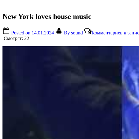
New York loves house music
Posted on
14.01.2024
By
sound
Комментариев
к запис
Смотрят:
22