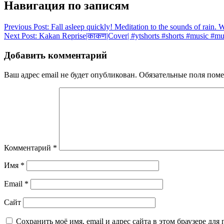
Навигация по записям
Previous Post:
Fall asleep quickly! Meditation to the sounds of rain. 
Next Post:
Kakan Reprise|काकण|Cover| #ytshorts #shorts #music #mus
Добавить комментарий
Ваш адрес email не будет опубликован.
Обязательные поля пом
Комментарий
*
Имя
*
Email
*
Сайт
Сохранить моё имя, email и адрес сайта в этом браузере д