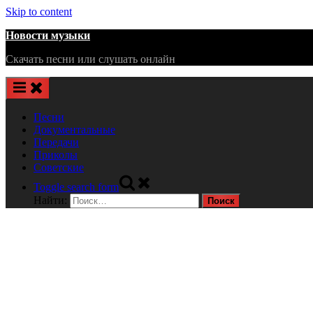
Skip to content
Новости музыки
Скачать песни или слушать онлайн
Песни
Документальные
Передачи
Приколы
Советские
Toggle search form
Найти: