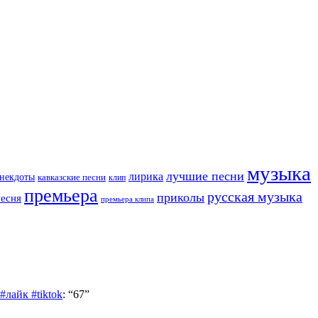
музыка
лучшие песни
лирика
некдоты
кавказские песни
клип
премьера
русская музыка
приколы
песня
премьера клипа
лайк #tiktok
: “
67
”