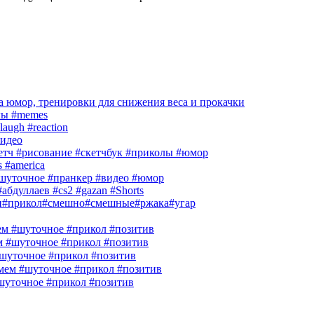
 юмор, тренировки для снижения веса и прокачки
лы #memes
laugh #reaction
идео
кетч #рисование #скетчбук #приколы #юмор
s #america
шуточное #пранкер #видео #юмор
абдуллаев #cs2 #gazan #Shorts
и#прикол#смешно#смешные#ржака#угар
м #шуточное #прикол #позитив
м #шуточное #прикол #позитив
шуточное #прикол #позитив
ем #шуточное #прикол #позитив
шуточное #прикол #позитив