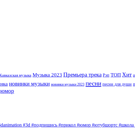
Премьера трека
Хит
Музыка 2023
ТОП
Рэп
Кавказская музыка
а
песни
новинки музыки
инка
песни для души
новинки музыки 2023
юмор
3danimation #3d #подпишись #прикол #юмор #ютубшортс #школа #