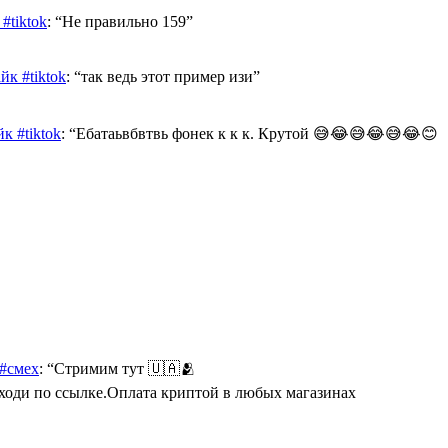
#tiktok
: “
Не правильно 159
”
к #tiktok
: “
так ведь этот пример изи
”
к #tiktok
: “
Ебатаьвбвтвь фонек к к к. Крутой 😅😂😅😂😅😂😊
 #смех
: “
Стримим тут 🇺🇦🫂
Переходи по ссылке.Оплата криптой в любых магазинах