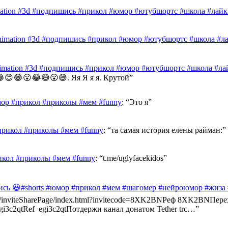
mation #3d #подпишись #прикол #юмор #ютубшортс #школа #лайк 
nimation #3d #подпишись #прикол #юмор #ютубшортс #школа #лай
nimation #3d #подпишись #прикол #юмор #ютубшортс #школа #лай
😊😂😮😂😅😮😅. Яя Я я я. Крутой
”
ор #прикол #приколы #мем #funny
: “
Это я
”
прикол #приколы #мем #funny
: “
та самая история елены райман:
”
икол #приколы #мем #funny
: “
t.me/uglyfacekidos
”
ись 😆#shorts #юмор #прикол #мем #шагомер #нейроюмор #жиза
ast.info/inviteSharePage/index.html?invitecode=8XK2BNРеф 8XK2BN
e/egi3c2qtRef egi3c2qtПотдержи канал донатом Tether trc…
”