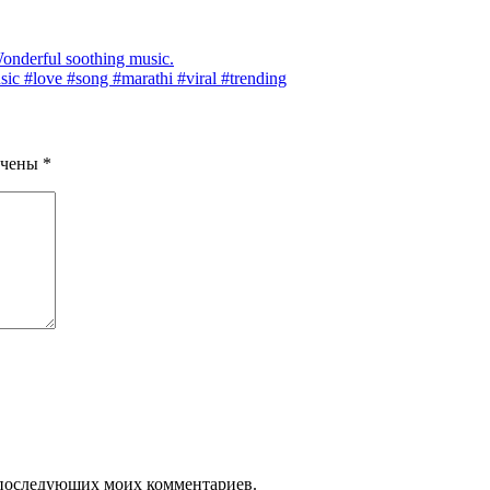
Wonderful soothing music.
ic #love #song #marathi #viral #trending
ечены
*
ля последующих моих комментариев.