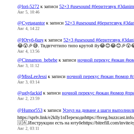
@lori-5272
к записи
52×3 #usesound #беритезвук #3dani
Авг 5, 10:46
@Cyetagantor
к записи
52×3 #usesound #беритезвук #3da
Авг 4, 14:22
@Ютуб-6шч
к записи
52×3 #usesound #беритезвук #3da
😂😮🎉😅. Твдвтчттипо типо крутой йу😂😊😂😊🎉😮
Авг 4, 13:56
@Cinnamon_bebebe
к записи
ночной перекус #юкан #юм
Авг 3, 11:12
@MissLeeJessi
к записи
ночной перекус #юкан #юмор #
Авг 3, 03:14
@uglyfackid
к записи
ночной перекус #юкан #юмор #пр
Авг 2, 23:59
@Humor553
к записи
Уснул на диване а шаги выполнил
https://sprlv.link/e2klly1nПереходиhttps://fsveg.buzzc
🇺🇦.Инструкции есть на ютубеhttps://bitrefill.com/invit
Авг 2, 03:11