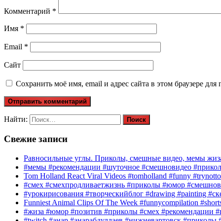
Комментарий
*
Имя
*
Email
*
Сайт
Сохранить моё имя, email и адрес сайта в этом браузере д
Найти:
Свежие записи
Равносильные углы. Приколы, смешные видео, мемы жиза
#мемы #рекомендации #шуточное #смешновидео #прико
Tom Holland React Viral Videos #tomholland #funny #trynotto
#смех #смехпродливаетжизнь #приколы #юмор #смешнов
#урокирисования #творческийблог #drawing #painting #с
Funniest Animal Clips Of The Week #funnycompilation #short
#жиза #юмор #позитив #приколы #смех #рекомендации #
#twitch #анар #анарабдуллаев #нижневартовск #приколы #