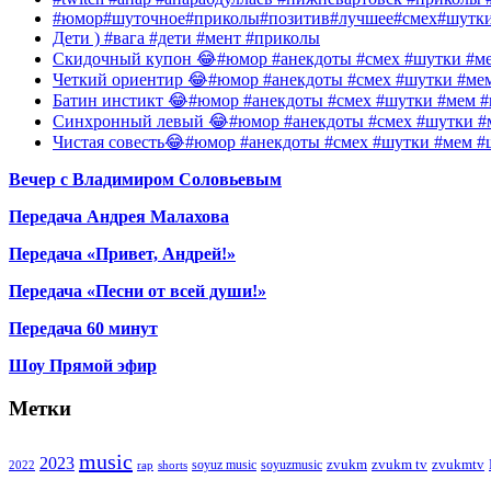
#юмор#шуточное#приколы#позитив#лучшее#смех#шутк
Дети ) #вага #дети #мент #приколы
Скидочный купон 😂#юмор #анекдоты #смех #шутки #ме
Четкий ориентир 😂#юмор #анекдоты #смех #шутки #ме
Батин инстикт 😂#юмор #анекдоты #смех #шутки #мем #
Синхронный левый 😂#юмор #анекдоты #смех #шутки #м
Чистая совесть😂#юмор #анекдоты #смех #шутки #мем #
Вечер с Владимиром Соловьевым
Передача Андрея Малахова
Передача «Привет, Андрей!»
Передача «Песни от всей души!»
Передача 60 минут
Шоу Прямой эфир
Метки
music
2023
zvukm
zvukm tv
zvukmtv
soyuz music
soyuzmusic
2022
rap
shorts