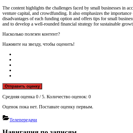
The content highlights the challenges faced by small businesses in acces
venture capital, and crowdfunding. It also emphasizes the importance 
disadvantages of each funding option and offers tips for small business
and to develop a well-rounded financial strategy for sustainable growt
Насколько полезен контент?
Нажмите на звезду, чтобы оценить!
Отправить оценку
Средняя оценка
0
/ 5. Количество оценок:
0
Оценок пока нет. Поставьте оценку первым.
Телепередачи
Навигация по записям