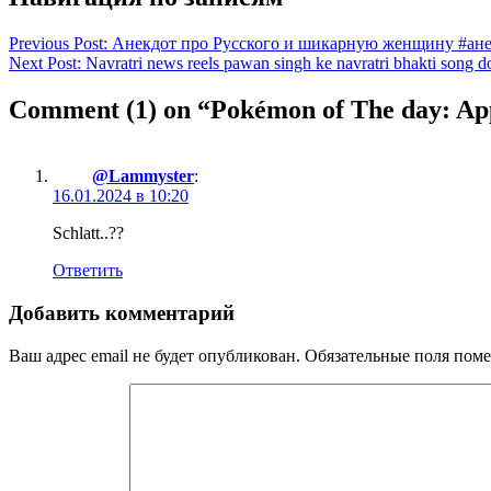
Previous Post:
Анекдот про Русского и шикарную женщину #ане
Next Post:
Navratri news reels pawan singh ke navratri bhakti song d
Comment
(1)
on “Pokémon of The day: App
@Lammyster
:
16.01.2024 в 10:20
Schlatt..??
Ответить
Добавить комментарий
Ваш адрес email не будет опубликован.
Обязательные поля пом