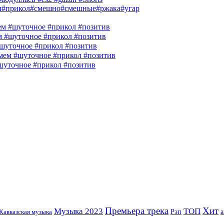
и#прикол#смешно#смешные#ржака#угар
м #шуточное #прикол #позитив
м #шуточное #прикол #позитив
шуточное #прикол #позитив
ем #шуточное #прикол #позитив
шуточное #прикол #позитив
Премьера трека
Хит
Музыка 2023
ТОП
Рэп
Кавказская музыка
а