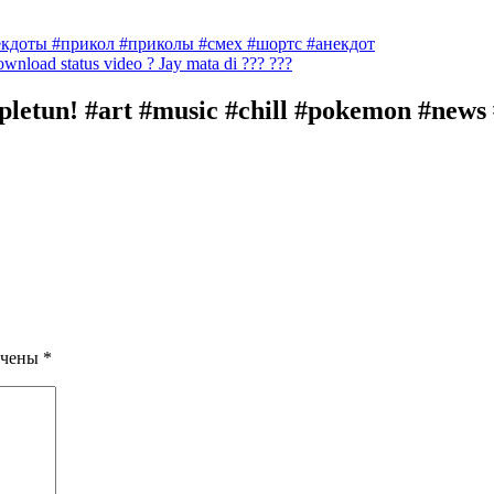
кдоты #прикол #приколы #смех #шортс #анекдот
ownload status video ? Jay mata di ??? ???
letun! #art #music #chill #pokemon #news 
ечены
*