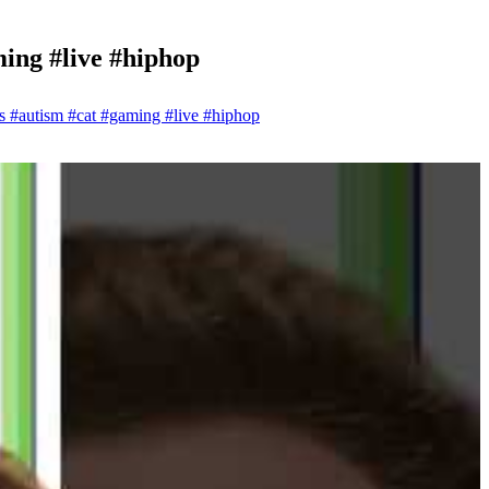
ing #live #hiphop
 #autism #cat #gaming #live #hiphop