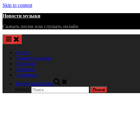
Skip to content
Новости музыки
Скачать песни или слушать онлайн
Песни
Документальные
Передачи
Приколы
Советские
Toggle search form
Найти: