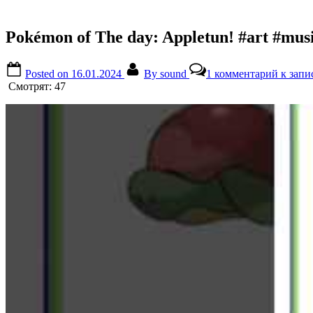
Pokémon of The day: Appletun! #art #musi
Posted on
16.01.2024
By
sound
1 комментарий
к запис
Смотрят:
47