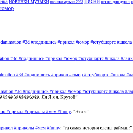
песни
новинки музыки
инка
песни для души
новинки музыки 2023
юмор
3danimation #3d #подпишись #прикол #юмор #ютубшортс #школа #
mation #3d #подпишись #прикол #юмор #ютубшортс #школа #лайк 
nimation #3d #подпишись #прикол #юмор #ютубшортс #школа #лай
nimation #3d #подпишись #прикол #юмор #ютубшортс #школа #лай
😊😂😮😂😅😮😅. Яя Я я я. Крутой
”
ор #прикол #приколы #мем #funny
: “
Это я
”
прикол #приколы #мем #funny
: “
та самая история елены райман:
”