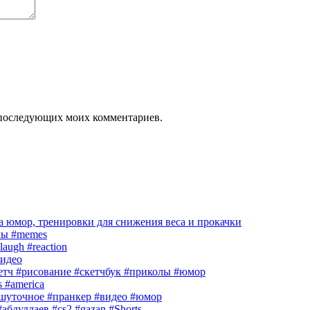
ля последующих моих комментариев.
 юмор, тренировки для снижения веса и прокачки
лы #memes
laugh #reaction
идео
кетч #рисование #скетчбук #приколы #юмор
s #america
шуточное #пранкер #видео #юмор
абдуллаев #cs2 #gazan #Shorts