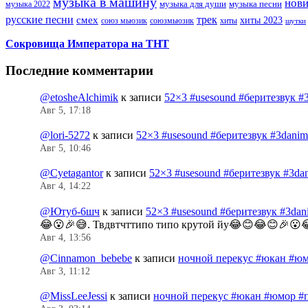
музыка в машину
нов
музыка для души
музыка песни
музыка 2022
русские песни
трек
смех
хиты 2023
союз мьюзик
хиты
союзмьюзик
шутки
Сокровища Императора на ТНТ
Последние комментарии
@etosheAlchimik
к записи
52×3 #usesound #беритезвук #
Авг 5, 17:18
@lori-5272
к записи
52×3 #usesound #беритезвук #3dani
Авг 5, 10:46
@Cyetagantor
к записи
52×3 #usesound #беритезвук #3da
Авг 4, 14:22
@Ютуб-6шч
к записи
52×3 #usesound #беритезвук #3da
😂😮🎉😅. Твдвтчттипо типо крутой йу😂😊😂😊🎉😮
Авг 4, 13:56
@Cinnamon_bebebe
к записи
ночной перекус #юкан #юм
Авг 3, 11:12
@MissLeeJessi
к записи
ночной перекус #юкан #юмор #