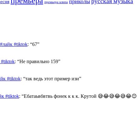
премьера
русская музыка
приколы
песня
премьера клипа
лайк #tiktok
: “
67
”
#tiktok
: “
Не правильно 159
”
к #tiktok
: “
так ведь этот пример изи
”
к #tiktok
: “
Ебатаьвбвтвь фонек к к к. Крутой 😅😂😅😂😅😂😊