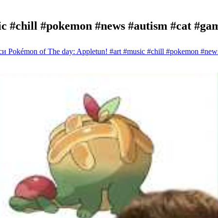
c #chill #pokemon #news #autism #cat #gam
и Pokémon of The day: Appletun! #art #music #chill #pokemon #news