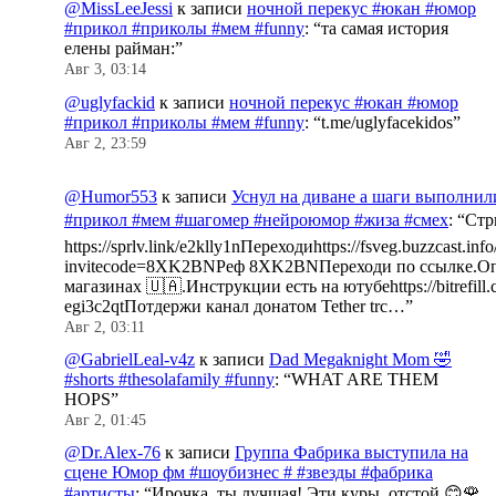
@MissLeeJessi
к записи
ночной перекус #юкан #юмор
#прикол #приколы #мем #funny
: “
та самая история
елены райман:
”
Авг 3, 03:14
@uglyfackid
к записи
ночной перекус #юкан #юмор
#прикол #приколы #мем #funny
: “
t.me/uglyfacekidos
”
Авг 2, 23:59
@Humor553
к записи
Уснул на диване а шаги выполнил
#прикол #мем #шагомер #нейроюмор #жиза #смех
: “
Стр
https://sprlv.link/e2klly1nПереходиhttps://fsveg.buzzcast.inf
invitecode=8XK2BNРеф 8XK2BNПереходи по ссылке.Оп
магазинах 🇺🇦.Инструкции есть на ютубеhttps://bitrefill.
egi3c2qtПотдержи канал донатом Tether trc…
”
Авг 2, 03:11
@GabrielLeal-v4z
к записи
Dad Megaknight Mom 🤣
#shorts #thesolafamily #funny
: “
WHAT ARE THEM
HOPS
”
Авг 2, 01:45
@Dr.Alex-76
к записи
Группа Фабрика выступила на
сцене Юмор фм #шоубизнес # #звезды #фабрика
#артисты
: “
Ирочка, ты лучшая! Эти куры, отстой.😊🌹