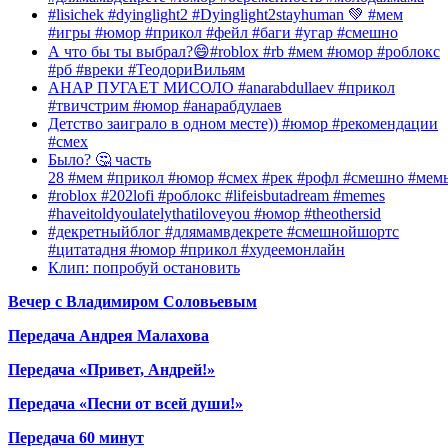
#lisichek #dyinglight2 #Dyinglight2stayhuman 💚 #мем
#игры #юмор #прикол #фейл #баги #угар #смешно
А что бы ты выбрал?😄#roblox #rb #мем #юмор #роблокс
#рб #вреки #ТеодориВильям
АНАР ПУГАЕТ МИСОЛО #anarabdullaev #прикол
#твичстрим #юмор #анарабдулаев
Детство заиграло в одном месте)) #юмор #рекомендации
#смех
Было? 🤔 часть
28 #мем #прикол #юмор #смех #рек #рофл #смешно #мем
#roblox #202lofi #роблокс #lifeisbutadream #memes
#haveitoldyoulatelythatiloveyou #юмор #theothersid
#декретныйблог #длямамвдекрете #смешнойшортс
#цитатадня #юмор #прикол #худеемонлайн
Клип: попробуй остановить
Вечер с Владимиром Соловьевым
Передача Андрея Малахова
Передача «Привет, Андрей!»
Передача «Песни от всей души!»
Передача 60 минут