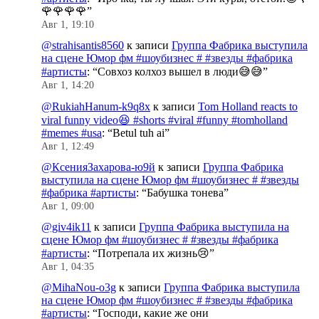
🌹🌹🌹🌹
”
Авг 1, 19:10
@strahisantis8560
к записи
Группа Фабрика выступила
на сцене Юмор фм #шоубизнес # #звезды #фабрика
#артисты
: “
Совхоз колхоз вышел в люди😅😅
”
Авг 1, 14:20
@RukiahHanum-k9q8x
к записи
Tom Holland reacts to
viral funny video😆 #shorts #viral #funny #tomholland
#memes #usa
: “
Betul tuh ai
”
Авг 1, 12:49
@КсенияЗахарова-ю9й
к записи
Группа Фабрика
выступила на сцене Юмор фм #шоубизнес # #звезды
#фабрика #артисты
: “
Бабушка тонева
”
Авг 1, 09:00
@giv4ik11
к записи
Группа Фабрика выступила на
сцене Юмор фм #шоубизнес # #звезды #фабрика
#артисты
: “
Потрепала их жизнь😢
”
Авг 1, 04:35
@MihaNou-o3g
к записи
Группа Фабрика выступила
на сцене Юмор фм #шоубизнес # #звезды #фабрика
#артисты
: “
Господи, какие же они