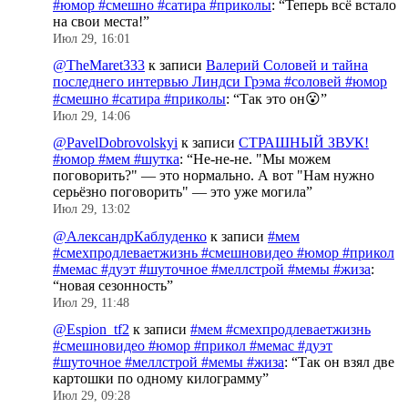
#юмор #смешно #сатира #приколы
: “
Теперь всё встало
на свои места!
”
Июл 29, 16:01
@TheMaret333
к записи
Валерий Соловей и тайна
последнего интервью Линдси Грэма #соловей #юмор
#смешно #сатира #приколы
: “
Так это он😮
”
Июл 29, 14:06
@PavelDobrovolskyi
к записи
СТРАШНЫЙ ЗВУК!
#юмор #мем #шутка
: “
Не-не-не. "Мы можем
поговорить?" — это нормально. А вот "Нам нужно
серьёзно поговорить" — это уже могила
”
Июл 29, 13:02
@АлександрКаблуденко
к записи
#мем
#смехпродлеваетжизнь #смешновидео #юмор #прикол
#мемас #дуэт #шуточное #меллстрой #мемы #жиза
:
“
новая сезонность
”
Июл 29, 11:48
@Espion_tf2
к записи
#мем #смехпродлеваетжизнь
#смешновидео #юмор #прикол #мемас #дуэт
#шуточное #меллстрой #мемы #жиза
: “
Так он взял две
картошки по одному килограмму
”
Июл 29, 09:28