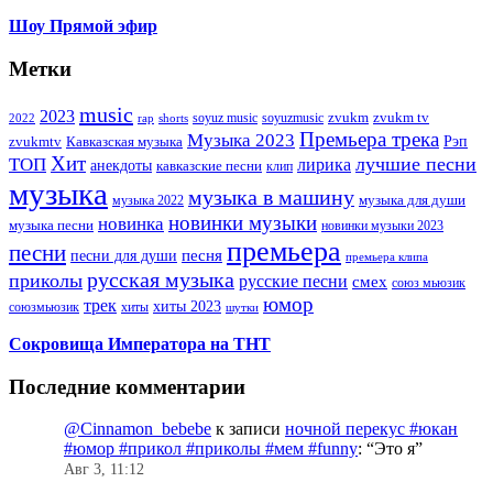
Шоу Прямой эфир
Метки
music
2023
zvukm
zvukm tv
soyuz music
soyuzmusic
2022
rap
shorts
Премьера трека
Музыка 2023
Рэп
zvukmtv
Кавказская музыка
Хит
лучшие песни
ТОП
лирика
анекдоты
кавказские песни
клип
музыка
музыка в машину
музыка для души
музыка 2022
новинки музыки
новинка
музыка песни
новинки музыки 2023
премьера
песни
песни для души
песня
премьера клипа
русская музыка
приколы
русские песни
смех
союз мьюзик
юмор
трек
хиты 2023
хиты
союзмьюзик
шутки
Сокровища Императора на ТНТ
Последние комментарии
@Cinnamon_bebebe
к записи
ночной перекус #юкан
#юмор #прикол #приколы #мем #funny
: “
Это я
”
Авг 3, 11:12