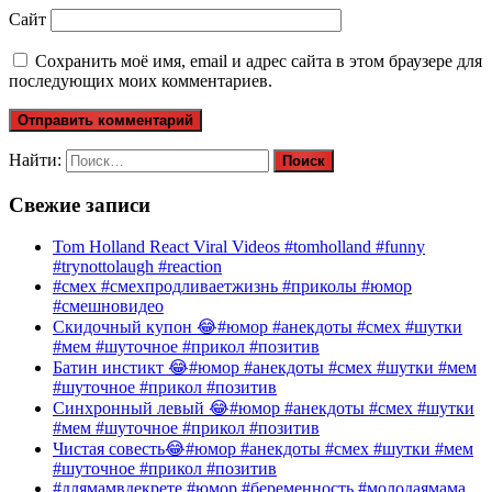
Сайт
Сохранить моё имя, email и адрес сайта в этом браузере для
последующих моих комментариев.
Найти:
Свежие записи
Tom Holland React Viral Videos #tomholland #funny
#trynottolaugh #reaction
#смех #смехпродливаетжизнь #приколы #юмор
#смешновидео
Скидочный купон 😂#юмор #анекдоты #смех #шутки
#мем #шуточное #прикол #позитив
Батин инстикт 😂#юмор #анекдоты #смех #шутки #мем
#шуточное #прикол #позитив
Синхронный левый 😂#юмор #анекдоты #смех #шутки
#мем #шуточное #прикол #позитив
Чистая совесть😂#юмор #анекдоты #смех #шутки #мем
#шуточное #прикол #позитив
#длямамвдекрете #юмор #беременность #молодаямама