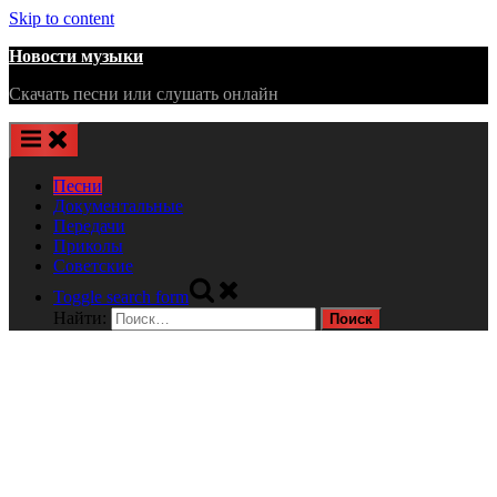
Skip to content
Новости музыки
Скачать песни или слушать онлайн
Песни
Документальные
Передачи
Приколы
Советские
Toggle search form
Найти: