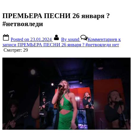
ПРЕМЬЕРА ПЕСНИ 26 января ?
#нетвояледи
Posted on
23.01.2024
By
sound
Комментариев
к
записи ПРЕМЬЕРА ПЕСНИ 26 января ? #нетвояледи
нет
Смотрят:
29