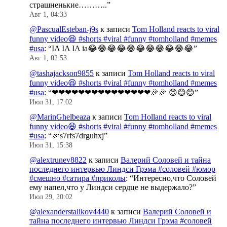
страшненькие………..
”
Авг 1, 04:33
@PascualEsteban-j9s
к записи
Tom Holland reacts to viral
funny video😆 #shorts #viral #funny #tomholland #memes
#usa
: “
IA IA IA ia😂😂😂😂😂😂😂😂😂😂😂
”
Авг 1, 02:53
@tashajackson9855
к записи
Tom Holland reacts to viral
funny video😆 #shorts #viral #funny #tomholland #memes
#usa
: “
❤❤❤❤❤❤❤❤❤❤❤❤❤❤❤🎉🎉 😊😊😊
”
Июл 31, 17:02
@MarinGhelbeaza
к записи
Tom Holland reacts to viral
funny video😆 #shorts #viral #funny #tomholland #memes
#usa
: “
🎉s7rfs7drguhxj
”
Июл 31, 15:38
@alextrunev8822
к записи
Валерий Соловей и тайна
последнего интервью Линдси Грэма #соловей #юмор
#смешно #сатира #приколы
: “
Интересно,что Соловей
ему напел,что у Линдси сердце не выдержало?
”
Июл 29, 20:02
@alexanderstalikov4440
к записи
Валерий Соловей и
тайна последнего интервью Линдси Грэма #соловей