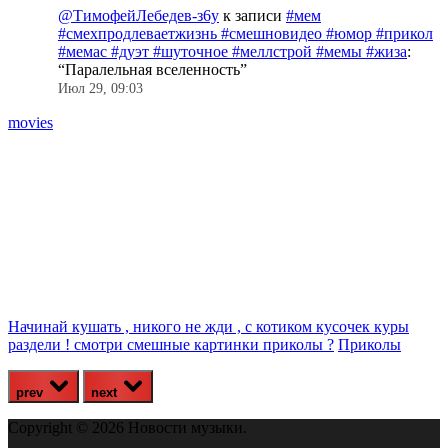
@ТимофейЛебедев-з6у
к записи
#мем
#смехпродлеваетжизнь #смешновидео #юмор #прикол
#мемас #дуэт #шуточное #меллстрой #мемы #жиза
:
“
Паралельная вселенность
”
Июл 29, 09:03
movies
«
3
Начинай кушать , никого не жди , с котиком кусочек куры
раздели ! смотри смешные картинки приколы ?
Приколы
prev
next
Copyright © 2026 Новости музыки.