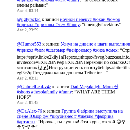
елены райман:
”
Авг 3, 03:14
@uglyfackid
к записи
ночной перекус #юкан #юмор
#прикол #приколы #мем #funny
: “
t.me/uglyfacekidos
”
Авг 2, 23:59
@Humor553
к записи
Уснул на диване а шаги выполнил
#прикол #мем #шагомер #нейроюмор #жиза #смех
: “
Стр
https://sprlv.link/e2klly1nПереходиhttps://fsveg.buzzcast.inf
invitecode=8XK2BNРеф 8XK2BNПереходи по ссылке.Оп
магазинах 🇺🇦.Инструкции есть на ютубеhttps://bitrefill.
egi3c2qtПотдержи канал донатом Tether trc…
”
Авг 2, 03:11
@GabrielLeal-v4z
к записи
Dad Megaknight Mom 🤣
#shorts #thesolafamily #funny
: “
WHAT ARE THEM
HOPS
”
Авг 2, 01:45
@Dr.Alex-76
к записи
Группа Фабрика выступила на
сцене Юмор фм #шоубизнес # #звезды #фабрика
#артисты
: “
Ирочка, ты лучшая! Эти куры, отстой.😊🌹
🌹🌹🌹🌹
”