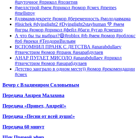
#шуточное #прикол #позитив
#меллстрой #мем #прикол #юмор #смех #memes
#mellstroy
#длямамвдекрете #юмор #беременность #молодаямама
#lisichek #dyinglight2 #Dyinglight2stayhuman 💚 #мем
#игры #юмор #прикол #фейл #баги #угар #смешно
А что бы ты выбрал?😄#roblox #rb #мем #юмор #роблокс
#рб #вреки #ТеодориВильям
ВСПОМНИЛ ПРАНК С ДЕТСТВА #anarabdullaev
#твичстрим #юмор #пранк #анарабдулаев
АНАР ПУГАЕТ МИСОЛО #anarabdullaev #прикол
#твичстрим #юмор #анарабдулаев
Детство заиграло в одном месте)) #юмор #рекомендации
#смех
Вечер с Владимиром Соловьевым
Передача Андрея Малахова
Передача «Привет, Андрей!»
Передача «Песни от всей души!»
Передача 60 минут
Шоу Прямой эфир