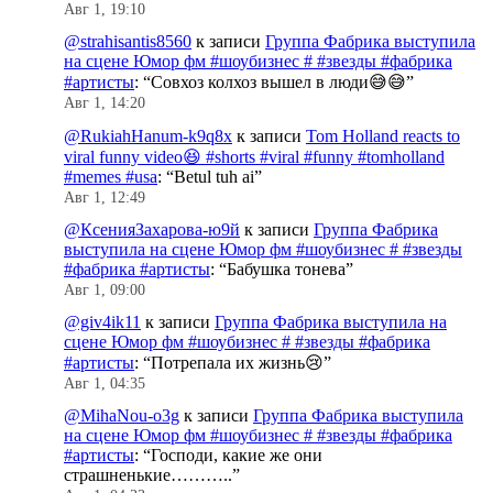
Авг 1, 19:10
@strahisantis8560
к записи
Группа Фабрика выступила
на сцене Юмор фм #шоубизнес # #звезды #фабрика
#артисты
: “
Совхоз колхоз вышел в люди😅😅
”
Авг 1, 14:20
@RukiahHanum-k9q8x
к записи
Tom Holland reacts to
viral funny video😆 #shorts #viral #funny #tomholland
#memes #usa
: “
Betul tuh ai
”
Авг 1, 12:49
@КсенияЗахарова-ю9й
к записи
Группа Фабрика
выступила на сцене Юмор фм #шоубизнес # #звезды
#фабрика #артисты
: “
Бабушка тонева
”
Авг 1, 09:00
@giv4ik11
к записи
Группа Фабрика выступила на
сцене Юмор фм #шоубизнес # #звезды #фабрика
#артисты
: “
Потрепала их жизнь😢
”
Авг 1, 04:35
@MihaNou-o3g
к записи
Группа Фабрика выступила
на сцене Юмор фм #шоубизнес # #звезды #фабрика
#артисты
: “
Господи, какие же они
страшненькие………..
”