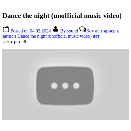
Dance the night (unofficial music video)
Posted on
04.02.2024
By
sound
Комментариев
к
записи Dance the night (unofficial music video)
нет
Смотрят:
36