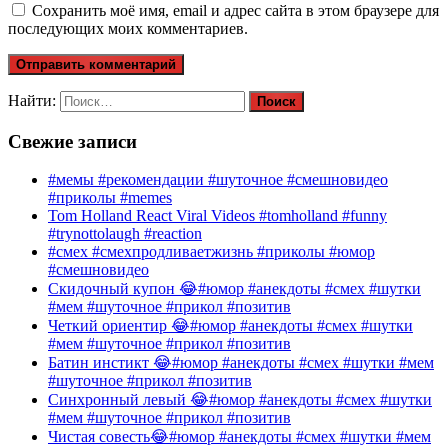
Сохранить моё имя, email и адрес сайта в этом браузере для
последующих моих комментариев.
Найти:
Свежие записи
#мемы #рекомендации #шуточное #смешновидео
#приколы #memes
Tom Holland React Viral Videos #tomholland #funny
#trynottolaugh #reaction
#смех #смехпродливаетжизнь #приколы #юмор
#смешновидео
Скидочный купон 😂#юмор #анекдоты #смех #шутки
#мем #шуточное #прикол #позитив
Четкий ориентир 😂#юмор #анекдоты #смех #шутки
#мем #шуточное #прикол #позитив
Батин инстикт 😂#юмор #анекдоты #смех #шутки #мем
#шуточное #прикол #позитив
Синхронный левый 😂#юмор #анекдоты #смех #шутки
#мем #шуточное #прикол #позитив
Чистая совесть😂#юмор #анекдоты #смех #шутки #мем