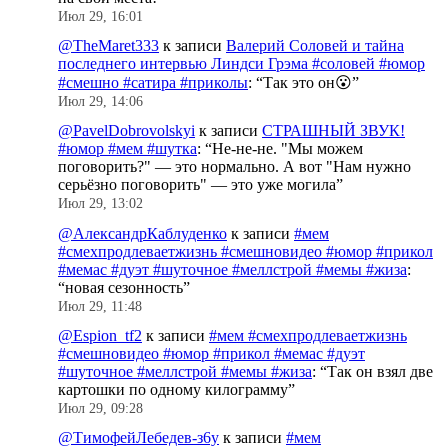
Июл 29, 16:01
@TheMaret333
к записи
Валерий Соловей и тайна
последнего интервью Линдси Грэма #соловей #юмор
#смешно #сатира #приколы
: “
Так это он😮
”
Июл 29, 14:06
@PavelDobrovolskyi
к записи
СТРАШНЫЙ ЗВУК!
#юмор #мем #шутка
: “
Не-не-не. "Мы можем
поговорить?" — это нормально. А вот "Нам нужно
серьёзно поговорить" — это уже могила
”
Июл 29, 13:02
@АлександрКаблуденко
к записи
#мем
#смехпродлеваетжизнь #смешновидео #юмор #прикол
#мемас #дуэт #шуточное #меллстрой #мемы #жиза
:
“
новая сезонность
”
Июл 29, 11:48
@Espion_tf2
к записи
#мем #смехпродлеваетжизнь
#смешновидео #юмор #прикол #мемас #дуэт
#шуточное #меллстрой #мемы #жиза
: “
Так он взял две
картошки по одному килограмму
”
Июл 29, 09:28
@ТимофейЛебедев-з6у
к записи
#мем