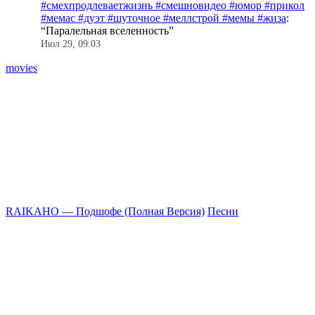
#смехпродлеваетжизнь #смешновидео #юмор #прикол
#мемас #дуэт #шуточное #меллстрой #мемы #жиза
:
“
Паралельная вселенность
”
Июл 29, 09:03
movies
RAIKAHO — Подшофе (Полная Версия)
Песни
П