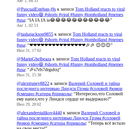
Авг 1, 04:33
@PascualEsteban-j9s
к записи
Tom Holland reacts to viral
funny video😆 #shorts #viral #funny #tomholland #memes
#usa
: “
IA IA IA ia😂😂😂😂😂😂😂😂😂😂😂
”
Авг 1, 02:53
@tashajackson9855
к записи
Tom Holland reacts to viral
funny video😆 #shorts #viral #funny #tomholland #memes
#usa
: “
❤❤❤❤❤❤❤❤❤❤❤❤❤❤❤🎉🎉 😊😊😊
”
Июл 31, 17:02
@MarinGhelbeaza
к записи
Tom Holland reacts to viral
funny video😆 #shorts #viral #funny #tomholland #memes
#usa
: “
🎉s7rfs7drguhxj
”
Июл 31, 15:38
@alextrunev8822
к записи
Валерий Соловей и тайна
последнего интервью Линдси Грэма #соловей #юмор
#смешно #сатира #приколы
: “
Интересно,что Соловей
ему напел,что у Линдси сердце не выдержало?
”
Июл 29, 20:02
@alexanderstalikov4440
к записи
Валерий Соловей и
тайна последнего интервью Линдси Грэма #соловей
#юмор #смешно #сатира #приколы
: “
Теперь всё встало
на свои места!
”