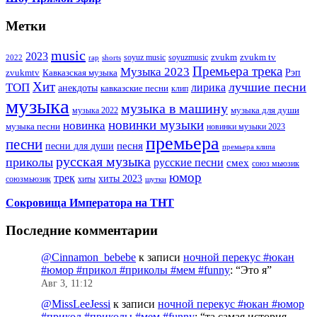
Метки
music
2023
zvukm
zvukm tv
soyuz music
soyuzmusic
2022
rap
shorts
Премьера трека
Музыка 2023
Рэп
zvukmtv
Кавказская музыка
Хит
лучшие песни
ТОП
лирика
анекдоты
кавказские песни
клип
музыка
музыка в машину
музыка для души
музыка 2022
новинки музыки
новинка
музыка песни
новинки музыки 2023
премьера
песни
песни для души
песня
премьера клипа
русская музыка
приколы
русские песни
смех
союз мьюзик
юмор
трек
хиты 2023
хиты
союзмьюзик
шутки
Сокровища Императора на ТНТ
Последние комментарии
@Cinnamon_bebebe
к записи
ночной перекус #юкан
#юмор #прикол #приколы #мем #funny
: “
Это я
”
Авг 3, 11:12
@MissLeeJessi
к записи
ночной перекус #юкан #юмор
#прикол #приколы #мем #funny
: “
та самая история