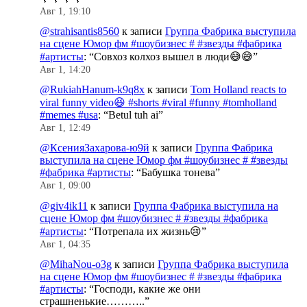
Авг 1, 19:10
@strahisantis8560
к записи
Группа Фабрика выступила
на сцене Юмор фм #шоубизнес # #звезды #фабрика
#артисты
: “
Совхоз колхоз вышел в люди😅😅
”
Авг 1, 14:20
@RukiahHanum-k9q8x
к записи
Tom Holland reacts to
viral funny video😆 #shorts #viral #funny #tomholland
#memes #usa
: “
Betul tuh ai
”
Авг 1, 12:49
@КсенияЗахарова-ю9й
к записи
Группа Фабрика
выступила на сцене Юмор фм #шоубизнес # #звезды
#фабрика #артисты
: “
Бабушка тонева
”
Авг 1, 09:00
@giv4ik11
к записи
Группа Фабрика выступила на
сцене Юмор фм #шоубизнес # #звезды #фабрика
#артисты
: “
Потрепала их жизнь😢
”
Авг 1, 04:35
@MihaNou-o3g
к записи
Группа Фабрика выступила
на сцене Юмор фм #шоубизнес # #звезды #фабрика
#артисты
: “
Господи, какие же они
страшненькие………..
”