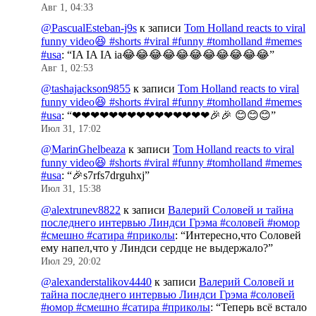
Авг 1, 04:33
@PascualEsteban-j9s
к записи
Tom Holland reacts to viral
funny video😆 #shorts #viral #funny #tomholland #memes
#usa
: “
IA IA IA ia😂😂😂😂😂😂😂😂😂😂😂
”
Авг 1, 02:53
@tashajackson9855
к записи
Tom Holland reacts to viral
funny video😆 #shorts #viral #funny #tomholland #memes
#usa
: “
❤❤❤❤❤❤❤❤❤❤❤❤❤❤❤🎉🎉 😊😊😊
”
Июл 31, 17:02
@MarinGhelbeaza
к записи
Tom Holland reacts to viral
funny video😆 #shorts #viral #funny #tomholland #memes
#usa
: “
🎉s7rfs7drguhxj
”
Июл 31, 15:38
@alextrunev8822
к записи
Валерий Соловей и тайна
последнего интервью Линдси Грэма #соловей #юмор
#смешно #сатира #приколы
: “
Интересно,что Соловей
ему напел,что у Линдси сердце не выдержало?
”
Июл 29, 20:02
@alexanderstalikov4440
к записи
Валерий Соловей и
тайна последнего интервью Линдси Грэма #соловей
#юмор #смешно #сатира #приколы
: “
Теперь всё встало