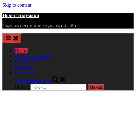
Skip to content
Новости музыки
Скачать песни или слушать онлайн
Песни
Документальные
Передачи
Приколы
Советские
Toggle search form
Найти: