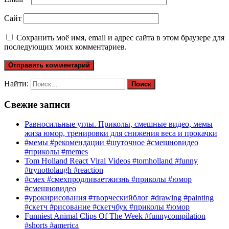
Сайт
Сохранить моё имя, email и адрес сайта в этом браузере для
последующих моих комментариев.
Найти:
Свежие записи
Равносильные углы. Приколы, смешные видео, мемы
жиза юмор, тренировки для снижения веса и прокачки
#мемы #рекомендации #шуточное #смешновидео
#приколы #memes
Tom Holland React Viral Videos #tomholland #funny
#trynottolaugh #reaction
#смех #смехпродливаетжизнь #приколы #юмор
#смешновидео
#урокирисования #творческийблог #drawing #painting
#скетч #рисование #скетчбук #приколы #юмор
Funniest Animal Clips Of The Week #funnycompilation
#shorts #america