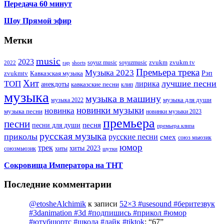
Передача 60 минут
Шоу Прямой эфир
Метки
music
2023
zvukm
zvukm tv
soyuz music
soyuzmusic
2022
rap
shorts
Премьера трека
Музыка 2023
Рэп
zvukmtv
Кавказская музыка
Хит
лучшие песни
ТОП
лирика
анекдоты
кавказские песни
клип
музыка
музыка в машину
музыка для души
музыка 2022
новинки музыки
новинка
музыка песни
новинки музыки 2023
премьера
песни
песни для души
песня
премьера клипа
русская музыка
приколы
русские песни
смех
союз мьюзик
юмор
трек
хиты 2023
хиты
союзмьюзик
шутки
Сокровища Императора на ТНТ
Последние комментарии
@etosheAlchimik
к записи
52×3 #usesound #беритезвук
#3danimation #3d #подпишись #прикол #юмор
#ютубшортс #школа #лайк #tiktok
: “
67
”