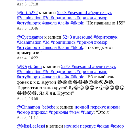
Авг 5, 17:18
@lori-5272
к записи
52×3 #usesound #беритезвук
#3danimation #3d #подпишись #прикол #юмор
#ютубшортс #школа #лайк #tiktok
: “
Не правильно 159
”
Авг 5, 10:46
@Cyetagantor
к записи
52×3 #usesound #беритезвук
#3danimation #3d #подпишись #прикол #юмор
#ютубшортс #школа #лайк #tiktok
: “
так ведь этот
пример изи
”
Авг 4, 14:22
@Ютуб-6шч
к записи
52×3 #usesound #беритезвук
#3danimation #3d #подпишись #прикол #юмор
#ютубшортс #школа #лайк #tiktok
: “
Ебатаьвбвтвь
фонек к к к. Крутой 😅😂😅😂😅😂😊😂😮🎉😅.
Твдвтчттипо типо крутой йу😂😊😂😊🎉😮😂😊😂😮
😂😅😮😅. Яя Я я я. Крутой
”
Авг 4, 13:56
@Cinnamon_bebebe
к записи
ночной перекус #юкан
#юмор #прикол #приколы #мем #funny
: “
Это я
”
Авг 3, 11:12
@MissLeeJessi
к записи
ночной перекус #юкан #юмор