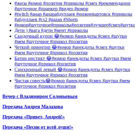
#жиза #юмор #позитив #приколы #смех #рекомендации
#шуточное #пранкер #видео #юмор
#twitch #анар #анарабдуллаев #нижневартовск #приколы
#абдуллаев #cs2 #gazan #Shorts
#юмор#шуточное#приколы#позитив#лучшее#смех#шутк
Дети ) #вага #дети #мент #приколы
Скидочный купон 😂#юмор #анекдоты #смех #шутки
#мем #шуточное #прикол #позитив
Четкий ориентир 😂#юмор #анекдоты #смех #шутки
#мем #шуточное #прикол #позитив
Батин инстикт 😂#юмор #анекдоты #смех #шутки #мем
#шуточное #прикол #позитив
Синхронный левый 😂#юмор #анекдоты #смех #шутки
#мем #шуточное #прикол #позитив
Чистая совесть😂#юмор #анекдоты #смех #шутки #мем
#шуточное #прикол #позитив
Вечер с Владимиром Соловьевым
Передача Андрея Малахова
Передача «Привет, Андрей!»
Передача «Песни от всей души!»