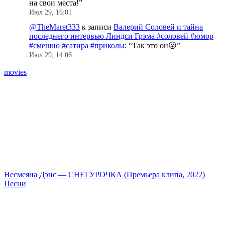
на свои места!
”
Июл 29, 16:01
@TheMaret333
к записи
Валерий Соловей и тайна
последнего интервью Линдси Грэма #соловей #юмор
#смешно #сатира #приколы
: “
Так это он😮
”
Июл 29, 14:06
movies
Несмеяна Дэнс — СНЕГУРОЧКА (Премьера клипа, 2022)
В
Песни
#