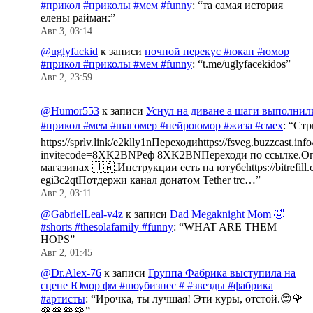
#прикол #приколы #мем #funny
: “
та самая история
елены райман:
”
Авг 3, 03:14
@uglyfackid
к записи
ночной перекус #юкан #юмор
#прикол #приколы #мем #funny
: “
t.me/uglyfacekidos
”
Авг 2, 23:59
@Humor553
к записи
Уснул на диване а шаги выполнил
#прикол #мем #шагомер #нейроюмор #жиза #смех
: “
Стр
https://sprlv.link/e2klly1nПереходиhttps://fsveg.buzzcast.inf
invitecode=8XK2BNРеф 8XK2BNПереходи по ссылке.Оп
магазинах 🇺🇦.Инструкции есть на ютубеhttps://bitrefill.
egi3c2qtПотдержи канал донатом Tether trc…
”
Авг 2, 03:11
@GabrielLeal-v4z
к записи
Dad Megaknight Mom 🤣
#shorts #thesolafamily #funny
: “
WHAT ARE THEM
HOPS
”
Авг 2, 01:45
@Dr.Alex-76
к записи
Группа Фабрика выступила на
сцене Юмор фм #шоубизнес # #звезды #фабрика
#артисты
: “
Ирочка, ты лучшая! Эти куры, отстой.😊🌹
🌹🌹🌹🌹
”