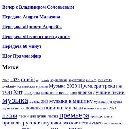
Вечер с Владимиром Соловьевым
Передача Андрея Малахова
Передача «Привет, Андрей!»
Передача «Песни от всей души!»
Передача 60 минут
Шоу Прямой эфир
Метки
music
2023
zvukm
zvukm tv
soyuz music
soyuzmusic
2022
rap
shorts
Премьера трека
Музыка 2023
Рэп
zvukmtv
Кавказская музыка
Хит
лучшие песни
ТОП
лирика
анекдоты
кавказские песни
клип
музыка
музыка в машину
музыка для души
музыка 2022
новинки музыки
новинка
музыка песни
новинки музыки 2023
премьера
песни
песни для души
песня
премьера клипа
русская музыка
приколы
русские песни
смех
союз мьюзик
юмор