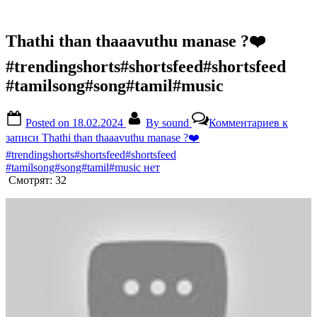
Thathi than thaaavuthu manase ?❤️
#trendingshorts#shortsfeed#shortsfeed
#tamilsong#song#tamil#music
Posted on
18.02.2024
By
sound
Комментариев
к
записи Thathi than thaaavuthu manase ?❤️
#trendingshorts#shortsfeed#shortsfeed
#tamilsong#song#tamil#music
нет
Смотрят:
32