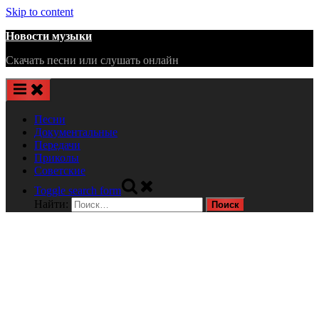
Skip to content
Новости музыки
Скачать песни или слушать онлайн
Песни
Документальные
Передачи
Приколы
Советские
Toggle search form
Найти: