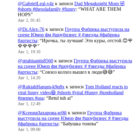
@GabrielLeal-v4z
к записи
Dad Megaknight Mom 🤣
#shorts #thesolafamily #funny
: “
WHAT ARE THEM
HOPS
”
Авг 2, 01:45
@Dr.Alex-76
к записи
Группа Фабрика выступила на
сцене Юмор фм #шоубизнес # #звезды #фабрика
#артисты
: “
Ирочка, ты лучшая! Эти куры, отстой.😊🌹
🌹🌹🌹🌹
”
Авг 1, 19:10
@strahisantis8560
к записи
Группа Фабрика выступила
на сцене Юмор фм #шоубизнес # #звезды #фабрика
#артисты
: “
Совхоз колхоз вышел в люди😅😅
”
Авг 1, 14:20
@RukiahHanum-k9q8x
к записи
Tom Holland reacts to
viral funny video😆 #shorts #viral #funny #tomholland
#memes #usa
: “
Betul tuh ai
”
Авг 1, 12:49
@КсенияЗахарова-ю9й
к записи
Группа Фабрика
выступила на сцене Юмор фм #шоубизнес # #звезды
#фабрика #артисты
: “
Бабушка тонева
”
Авг 1, 09:00