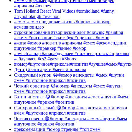
#мемы #рекомендации #шуточное #смешновидео
#приколы #memes
Tom Holland React Viral Videos #tomholland #funny
#trynottolaugh #reaction
#смех #смехпродливаетжизнь #приколы #юмор
#смешновидео
#урокирисования #творческийблог #drawing #painting
#скетч #рисование #скетчбук #приколы #юмор
#жиза #юмор #позитив #приколы #смех #рекомендации
#шуточное #пранкер #видео #юмор
#twitch #анар #анарабдуллаев #нижневартовск #приколы
#абдуллаев #cs2 #gazan #Shorts
#юмор#шуточное#приколы#позитив#лучшее#смех#шутк
Дети ) #вага #дети #мент #приколы
Скидочный купон 😂#юмор #анекдоты #смех #шутки
#мем #шуточное #прикол #позитив
Четкий ориентир 😂#юмор #анекдоты #смех #шутки
#мем #шуточное #прикол #позитив
Батин инстикт 😂#юмор #анекдоты #смех #шутки #мем
#шуточное #прикол #позитив
Синхронный левый 😂#юмор #анекдоты #смех #шутки
#мем #шуточное #прикол #позитив
Чистая совесть😂#юмор #анекдоты #смех #шутки #мем
#шуточное #прикол #позитив
#рекомендации #юмор #тренды #топ #мем