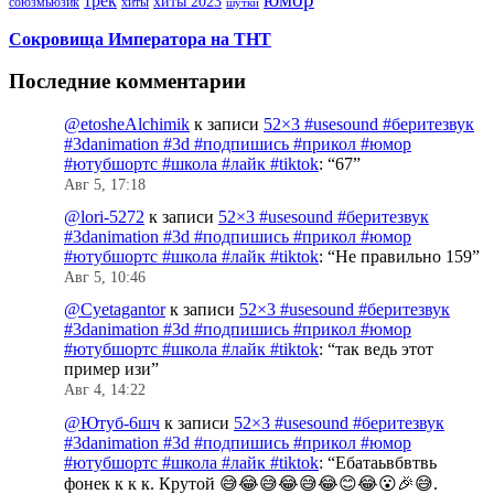
трек
хиты 2023
хиты
союзмьюзик
шутки
Сокровища Императора на ТНТ
Последние комментарии
@etosheAlchimik
к записи
52×3 #usesound #беритезвук
#3danimation #3d #подпишись #прикол #юмор
#ютубшортс #школа #лайк #tiktok
: “
67
”
Авг 5, 17:18
@lori-5272
к записи
52×3 #usesound #беритезвук
#3danimation #3d #подпишись #прикол #юмор
#ютубшортс #школа #лайк #tiktok
: “
Не правильно 159
”
Авг 5, 10:46
@Cyetagantor
к записи
52×3 #usesound #беритезвук
#3danimation #3d #подпишись #прикол #юмор
#ютубшортс #школа #лайк #tiktok
: “
так ведь этот
пример изи
”
Авг 4, 14:22
@Ютуб-6шч
к записи
52×3 #usesound #беритезвук
#3danimation #3d #подпишись #прикол #юмор
#ютубшортс #школа #лайк #tiktok
: “
Ебатаьвбвтвь
фонек к к к. Крутой 😅😂😅😂😅😂😊😂😮🎉😅.