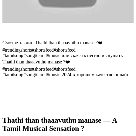
Смотреть клип Thathi than thaaavuthu manase ?❤️
#trendingshorts#shortsfeed#shortsfeed
#tamilsong#song#tamil#music или скачать песню и слушать
Thathi than thaaavuthu manase ?❤️
#trendingshorts#shortsfeed#shortsfeed
#tamilsong#song#tamil#music 2024 в хорошем качестве онлайн
Thathi than thaaavuthu manase — A
Tamil Musical Sensation ?