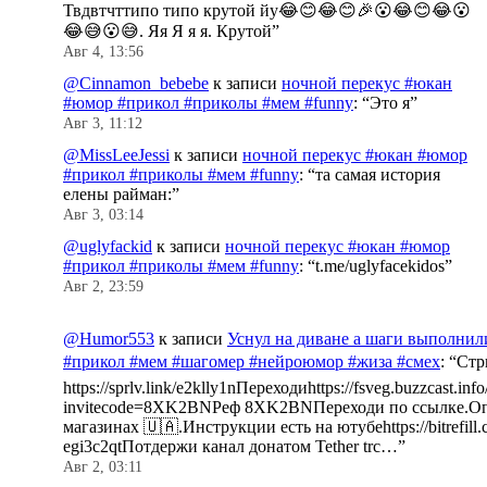
Твдвтчттипо типо крутой йу😂😊😂😊🎉😮😂😊😂😮
😂😅😮😅. Яя Я я я. Крутой
”
Авг 4, 13:56
@Cinnamon_bebebe
к записи
ночной перекус #юкан
#юмор #прикол #приколы #мем #funny
: “
Это я
”
Авг 3, 11:12
@MissLeeJessi
к записи
ночной перекус #юкан #юмор
#прикол #приколы #мем #funny
: “
та самая история
елены райман:
”
Авг 3, 03:14
@uglyfackid
к записи
ночной перекус #юкан #юмор
#прикол #приколы #мем #funny
: “
t.me/uglyfacekidos
”
Авг 2, 23:59
@Humor553
к записи
Уснул на диване а шаги выполнил
#прикол #мем #шагомер #нейроюмор #жиза #смех
: “
Стр
https://sprlv.link/e2klly1nПереходиhttps://fsveg.buzzcast.inf
invitecode=8XK2BNРеф 8XK2BNПереходи по ссылке.Оп
магазинах 🇺🇦.Инструкции есть на ютубеhttps://bitrefill.
egi3c2qtПотдержи канал донатом Tether trc…
”
Авг 2, 03:11