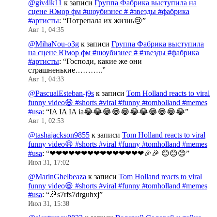
@giv4ik11
к записи
Группа Фабрика выступила на
сцене Юмор фм #шоубизнес # #звезды #фабрика
#артисты
: “
Потрепала их жизнь😢
”
Авг 1, 04:35
@MihaNou-o3g
к записи
Группа Фабрика выступила
на сцене Юмор фм #шоубизнес # #звезды #фабрика
#артисты
: “
Господи, какие же они
страшненькие………..
”
Авг 1, 04:33
@PascualEsteban-j9s
к записи
Tom Holland reacts to viral
funny video😆 #shorts #viral #funny #tomholland #memes
#usa
: “
IA IA IA ia😂😂😂😂😂😂😂😂😂😂😂
”
Авг 1, 02:53
@tashajackson9855
к записи
Tom Holland reacts to viral
funny video😆 #shorts #viral #funny #tomholland #memes
#usa
: “
❤❤❤❤❤❤❤❤❤❤❤❤❤❤❤🎉🎉 😊😊😊
”
Июл 31, 17:02
@MarinGhelbeaza
к записи
Tom Holland reacts to viral
funny video😆 #shorts #viral #funny #tomholland #memes
#usa
: “
🎉s7rfs7drguhxj
”
Июл 31, 15:38