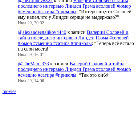
@alextrunev8822
к записи
Валерий Соловей и тайна
последнего интервью Линдси Грэма #соловей #юмор
#смешно #сатира #приколы
: “
Интересно,что Соловей
ему напел,что у Линдси сердце не выдержало?
”
Июл 29, 20:02
@alexanderstalikov4440
к записи
Валерий Соловей и
тайна последнего интервью Линдси Грэма #соловей
#юмор #смешно #сатира #приколы
: “
Теперь всё встало
на свои места!
”
Июл 29, 16:01
@TheMaret333
к записи
Валерий Соловей и тайна
последнего интервью Линдси Грэма #соловей #юмор
#смешно #сатира #приколы
: “
Так это он😮
”
Июл 29, 14:06
movies