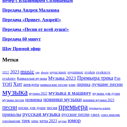
Вечер с Владимиром Соловьевым
Передача Андрея Малахова
Передача «Привет, Андрей!»
Передача «Песни от всей души!»
Передача 60 минут
Шоу Прямой эфир
Метки
music
2023
zvukm
zvukm tv
soyuz music
soyuzmusic
2022
rap
shorts
Премьера трека
Музыка 2023
Рэп
zvukmtv
Кавказская музыка
Хит
лучшие песни
ТОП
лирика
анекдоты
кавказские песни
клип
музыка
музыка в машину
музыка для души
музыка 2022
новинки музыки
новинка
музыка песни
новинки музыки 2023
премьера
песни
песни для души
песня
премьера клипа
русская музыка
приколы
русские песни
смех
союз мьюзик
юмор
трек
хиты 2023
хиты
союзмьюзик
шутки