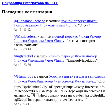
Сокровища Императора на ТНТ
Последние комментарии
@Cinnamon_bebebe
к записи
ночной перекус #юкан
#юмор #прикол #приколы #мем #funny
: “
Это я
”
Авг 3, 11:12
@MissLeeJessi
к записи
ночной перекус #юкан #юмор
#прикол #приколы #мем #funny
: “
та самая история
елены райман:
”
Авг 3, 03:14
@uglyfackid
к записи
ночной перекус #юкан #юмор
#прикол #приколы #мем #funny
: “
t.me/uglyfacekidos
”
Авг 2, 23:59
@Humor553
к записи
Уснул на диване а шаги выполнил
#прикол #мем #шагомер #нейроюмор #жиза #смех
: “
Стр
https://sprlv.link/e2klly1nПереходиhttps://fsveg.buzzcast.inf
invitecode=8XK2BNРеф 8XK2BNПереходи по ссылке.Оп
магазинах 🇺🇦.Инструкции есть на ютубеhttps://bitrefill.
egi3c2qtПотдержи канал донатом Tether trc…
”
Авг 2, 03:11