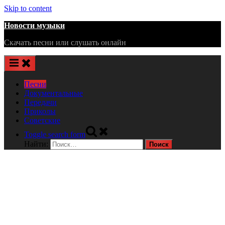
Skip to content
Новости музыки
Скачать песни или слушать онлайн
Песни
Документальные
Передачи
Приколы
Советские
Toggle search form
Найти: