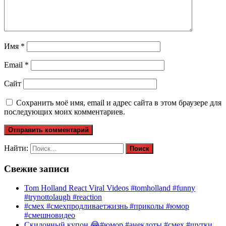
Имя
*
Email
*
Сайт
Сохранить моё имя, email и адрес сайта в этом браузере для
последующих моих комментариев.
Найти:
Свежие записи
Tom Holland React Viral Videos #tomholland #funny
#trynottolaugh #reaction
#смех #смехпродливаетжизнь #приколы #юмор
#смешновидео
Скидочный купон 😂#юмор #анекдоты #смех #шутки