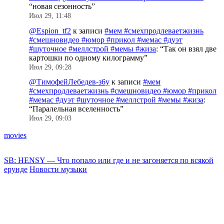
“
новая сезонность
”
Июл 29, 11:48
@Espion_tf2
к записи
#мем #смехпродлеваетжизнь
#смешновидео #юмор #прикол #мемас #дуэт
#шуточное #меллстрой #мемы #жиза
: “
Так он взял две
картошки по одному килограмму
”
Июл 29, 09:28
@ТимофейЛебедев-з6у
к записи
#мем
#смехпродлеваетжизнь #смешновидео #юмор #прикол
#мемас #дуэт #шуточное #меллстрой #мемы #жиза
:
“
Паралельная вселенность
”
Июл 29, 09:03
movies
SB: HENSY — Что попало или где и не загоняется по всякой
ерунде
Новости музыки