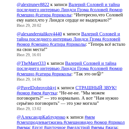
@alextrunev8822
к записи
Валерий Соловей и тайна
последнего интервью Линдси Грэма #соловей #юмор
#смешно #сатира #приколы
: “
Интересно,что Соловей
ему напел,что у Линдси сердце не выдержало?
”
Июл 29, 20:02
@alexanderstalikov4440
к записи
Валерий Соловей и
тайна последнего интервью Линдси Грэма #соловей
#юмор #смешно #сатира #приколы
: “
Теперь всё встало
на свои места!
”
Июл 29, 16:01
@TheMaret333
к записи
Валерий Соловей и тайна
последнего интервью Линдси Грэма #соловей #юмор
#смешно #сатира #приколы
: “
Так это он😮
”
Июл 29, 14:06
@PavelDobrovolskyi
к записи
СТРАШНЫЙ ЗВУК!
#юмор #мем #шутка
: “
Не-не-не. "Мы можем
поговорить?" — это нормально. А вот "Нам нужно
серьёзно поговорить" — это уже могила
”
Июл 29, 13:02
@АлександрКаблуденко
к записи
#мем
#смехпродлеваетжизнь #смешновидео #юмор #прикол
#мемас #дуэт #шуточное #меллстрой #мемы #жиза
: