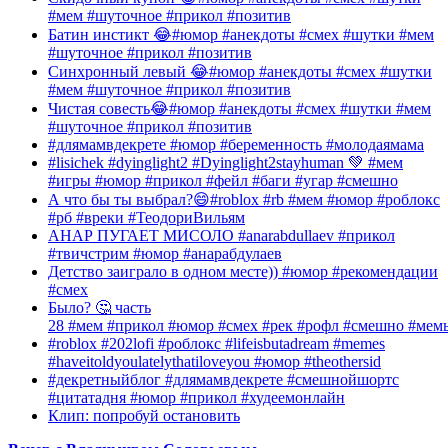
#мем #шуточное #прикол #позитив
Батин инстикт 😂#юмор #анекдоты #смех #шутки #мем
#шуточное #прикол #позитив
Синхронный левый 😂#юмор #анекдоты #смех #шутки
#мем #шуточное #прикол #позитив
Чистая совесть😂#юмор #анекдоты #смех #шутки #мем
#шуточное #прикол #позитив
#длямамвдекрете #юмор #беременность #молодаямама
#lisichek #dyinglight2 #Dyinglight2stayhuman 💚 #мем
#игры #юмор #прикол #фейл #баги #угар #смешно
А что бы ты выбрал?😄#roblox #rb #мем #юмор #роблокс
#рб #вреки #ТеодориВильям
АНАР ПУГАЕТ МИСОЛО #anarabdullaev #прикол
#твичстрим #юмор #анарабдулаев
Детство заиграло в одном месте)) #юмор #рекомендации
#смех
Было? 🤔 часть
28 #мем #прикол #юмор #смех #рек #рофл #смешно #мем
#roblox #202lofi #роблокс #lifeisbutadream #memes
#haveitoldyoulatelythatiloveyou #юмор #theothersid
#декретныйблог #длямамвдекрете #смешнойшортс
#цитатадня #юмор #прикол #худеемонлайн
Клип: попробуй остановить