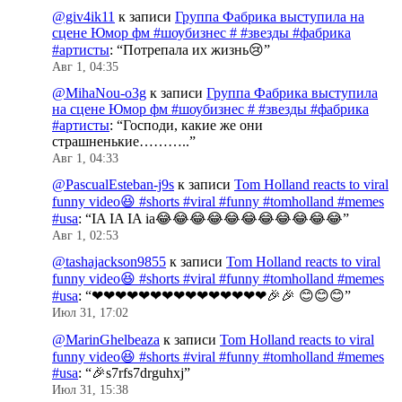
@giv4ik11
к записи
Группа Фабрика выступила на
сцене Юмор фм #шоубизнес # #звезды #фабрика
#артисты
: “
Потрепала их жизнь😢
”
Авг 1, 04:35
@MihaNou-o3g
к записи
Группа Фабрика выступила
на сцене Юмор фм #шоубизнес # #звезды #фабрика
#артисты
: “
Господи, какие же они
страшненькие………..
”
Авг 1, 04:33
@PascualEsteban-j9s
к записи
Tom Holland reacts to viral
funny video😆 #shorts #viral #funny #tomholland #memes
#usa
: “
IA IA IA ia😂😂😂😂😂😂😂😂😂😂😂
”
Авг 1, 02:53
@tashajackson9855
к записи
Tom Holland reacts to viral
funny video😆 #shorts #viral #funny #tomholland #memes
#usa
: “
❤❤❤❤❤❤❤❤❤❤❤❤❤❤❤🎉🎉 😊😊😊
”
Июл 31, 17:02
@MarinGhelbeaza
к записи
Tom Holland reacts to viral
funny video😆 #shorts #viral #funny #tomholland #memes
#usa
: “
🎉s7rfs7drguhxj
”
Июл 31, 15:38