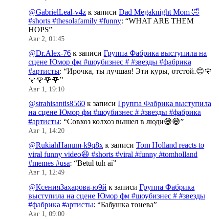
@GabrielLeal-v4z
к записи
Dad Megaknight Mom 🤣
#shorts #thesolafamily #funny
: “
WHAT ARE THEM
HOPS
”
Авг 2, 01:45
@Dr.Alex-76
к записи
Группа Фабрика выступила на
сцене Юмор фм #шоубизнес # #звезды #фабрика
#артисты
: “
Ирочка, ты лучшая! Эти куры, отстой.😊🌹
🌹🌹🌹🌹
”
Авг 1, 19:10
@strahisantis8560
к записи
Группа Фабрика выступила
на сцене Юмор фм #шоубизнес # #звезды #фабрика
#артисты
: “
Совхоз колхоз вышел в люди😅😅
”
Авг 1, 14:20
@RukiahHanum-k9q8x
к записи
Tom Holland reacts to
viral funny video😆 #shorts #viral #funny #tomholland
#memes #usa
: “
Betul tuh ai
”
Авг 1, 12:49
@КсенияЗахарова-ю9й
к записи
Группа Фабрика
выступила на сцене Юмор фм #шоубизнес # #звезды
#фабрика #артисты
: “
Бабушка тонева
”
Авг 1, 09:00