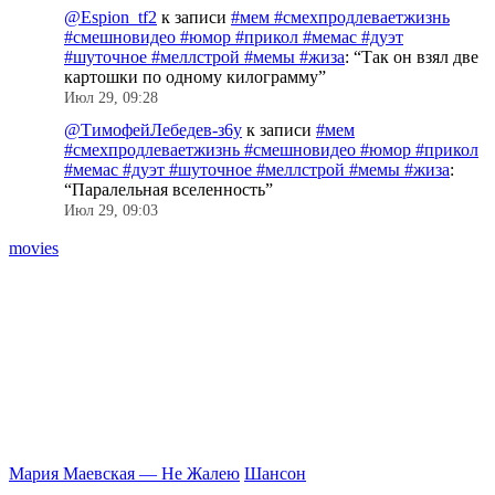
@Espion_tf2
к записи
#мем #смехпродлеваетжизнь
#смешновидео #юмор #прикол #мемас #дуэт
#шуточное #меллстрой #мемы #жиза
: “
Так он взял две
картошки по одному килограмму
”
Июл 29, 09:28
@ТимофейЛебедев-з6у
к записи
#мем
#смехпродлеваетжизнь #смешновидео #юмор #прикол
#мемас #дуэт #шуточное #меллстрой #мемы #жиза
:
“
Паралельная вселенность
”
Июл 29, 09:03
movies
Мария Маевская — Не Жалею
Шансон
К