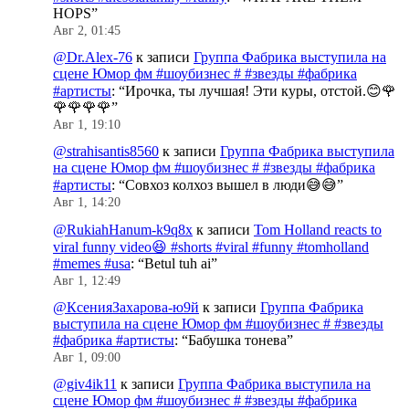
HOPS
”
Авг 2, 01:45
@Dr.Alex-76
к записи
Группа Фабрика выступила на
сцене Юмор фм #шоубизнес # #звезды #фабрика
#артисты
: “
Ирочка, ты лучшая! Эти куры, отстой.😊🌹
🌹🌹🌹🌹
”
Авг 1, 19:10
@strahisantis8560
к записи
Группа Фабрика выступила
на сцене Юмор фм #шоубизнес # #звезды #фабрика
#артисты
: “
Совхоз колхоз вышел в люди😅😅
”
Авг 1, 14:20
@RukiahHanum-k9q8x
к записи
Tom Holland reacts to
viral funny video😆 #shorts #viral #funny #tomholland
#memes #usa
: “
Betul tuh ai
”
Авг 1, 12:49
@КсенияЗахарова-ю9й
к записи
Группа Фабрика
выступила на сцене Юмор фм #шоубизнес # #звезды
#фабрика #артисты
: “
Бабушка тонева
”
Авг 1, 09:00
@giv4ik11
к записи
Группа Фабрика выступила на
сцене Юмор фм #шоубизнес # #звезды #фабрика