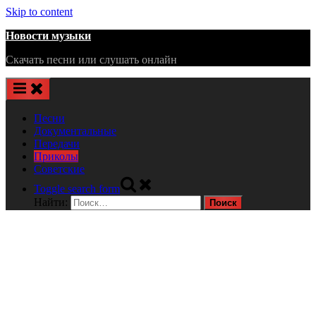
Skip to content
Новости музыки
Скачать песни или слушать онлайн
Песни
Документальные
Передачи
Приколы
Советские
Toggle search form
Найти: