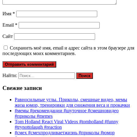
Имя
*
Email
*
Сайт
Сохранить моё имя, email и адрес сайта в этом браузере для
последующих моих комментариев.
Найти:
Свежие записи
Равносильные углы. Приколы, смешные видео, мемы
жиза юмор, тренировки для снижения веса и прокачки
#мемы #рекомендации #шуточное #смешновидео
#приколы #memes
Tom Holland React Viral Videos #tomholland #funny
#trynottolaugh #reaction
#смех #смехпродливаетжизнь #приколы #юмор