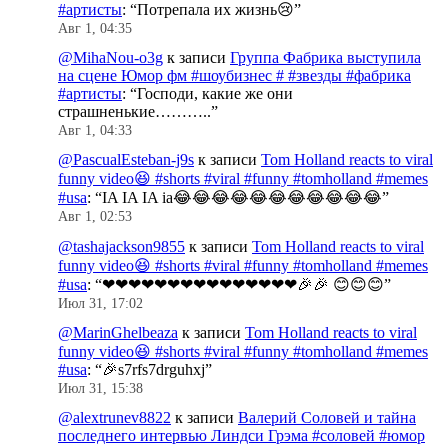
#артисты
: “
Потрепала их жизнь😢
”
Авг 1, 04:35
@MihaNou-o3g
к записи
Группа Фабрика выступила
на сцене Юмор фм #шоубизнес # #звезды #фабрика
#артисты
: “
Господи, какие же они
страшненькие………..
”
Авг 1, 04:33
@PascualEsteban-j9s
к записи
Tom Holland reacts to viral
funny video😆 #shorts #viral #funny #tomholland #memes
#usa
: “
IA IA IA ia😂😂😂😂😂😂😂😂😂😂😂
”
Авг 1, 02:53
@tashajackson9855
к записи
Tom Holland reacts to viral
funny video😆 #shorts #viral #funny #tomholland #memes
#usa
: “
❤❤❤❤❤❤❤❤❤❤❤❤❤❤❤🎉🎉 😊😊😊
”
Июл 31, 17:02
@MarinGhelbeaza
к записи
Tom Holland reacts to viral
funny video😆 #shorts #viral #funny #tomholland #memes
#usa
: “
🎉s7rfs7drguhxj
”
Июл 31, 15:38
@alextrunev8822
к записи
Валерий Соловей и тайна
последнего интервью Линдси Грэма #соловей #юмор