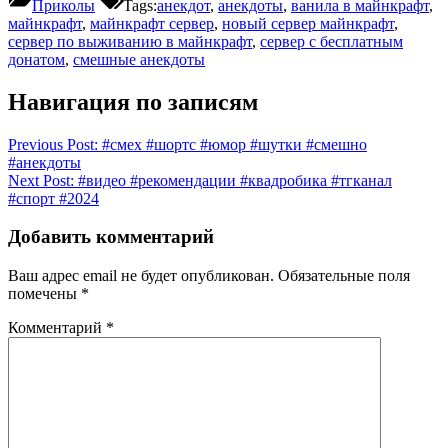
Приколы
Tags:
анекдот
,
анекдоты
,
ванила в майнкрафт
,
майнкрафт
,
майнкрафт сервер
,
новый сервер майнкрафт
,
сервер по выживанию в майнкрафт
,
сервер с бесплатным
донатом
,
смешные анекдоты
Навигация по записям
Previous Post:
#смех #шортс #юмор #шутки #смешно
#анекдоты
Next Post:
#видео #рекомендации #квадробика #тгканал
#спорт #2024
Добавить комментарий
Ваш адрес email не будет опубликован.
Обязательные поля
помечены
*
Комментарий
*