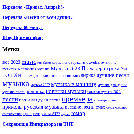
Передача «Привет, Андрей!»
Передача «Песни от всей души!»
Передача 60 минут
Шоу Прямой эфир
Метки
music
2023
zvukm
zvukm tv
soyuz music
soyuzmusic
2022
rap
shorts
Премьера трека
Музыка 2023
Рэп
zvukmtv
Кавказская музыка
Хит
лучшие песни
ТОП
лирика
анекдоты
кавказские песни
клип
музыка
музыка в машину
музыка для души
музыка 2022
новинки музыки
новинка
музыка песни
новинки музыки 2023
премьера
песни
песни для души
песня
премьера клипа
русская музыка
приколы
русские песни
смех
союз мьюзик
юмор
трек
хиты 2023
хиты
союзмьюзик
шутки
Сокровища Императора на ТНТ