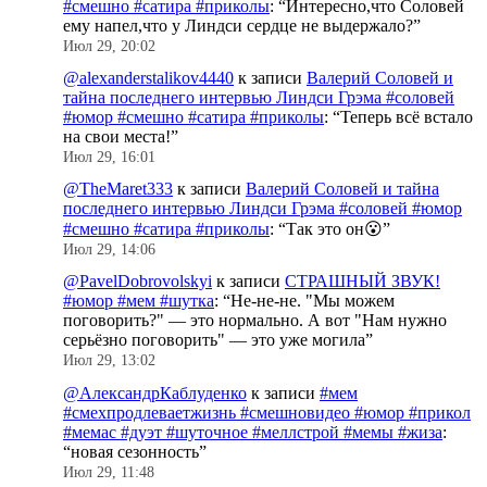
#смешно #сатира #приколы
: “
Интересно,что Соловей
ему напел,что у Линдси сердце не выдержало?
”
Июл 29, 20:02
@alexanderstalikov4440
к записи
Валерий Соловей и
тайна последнего интервью Линдси Грэма #соловей
#юмор #смешно #сатира #приколы
: “
Теперь всё встало
на свои места!
”
Июл 29, 16:01
@TheMaret333
к записи
Валерий Соловей и тайна
последнего интервью Линдси Грэма #соловей #юмор
#смешно #сатира #приколы
: “
Так это он😮
”
Июл 29, 14:06
@PavelDobrovolskyi
к записи
СТРАШНЫЙ ЗВУК!
#юмор #мем #шутка
: “
Не-не-не. "Мы можем
поговорить?" — это нормально. А вот "Нам нужно
серьёзно поговорить" — это уже могила
”
Июл 29, 13:02
@АлександрКаблуденко
к записи
#мем
#смехпродлеваетжизнь #смешновидео #юмор #прикол
#мемас #дуэт #шуточное #меллстрой #мемы #жиза
:
“
новая сезонность
”
Июл 29, 11:48