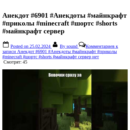
Анекдот #6901 #Анекдоты #майнкрафт
#приколы #minecraft #шортс #shorts
#майнкрафт сервер
Posted on
25.02.2024
By
sound
Комментариев
к
записи Анекдот #6901 #Анекдоты #майнкрафт #приколы
#minecraft #шортс #shorts #майнкрафт сервер
нет
Смотрят:
45