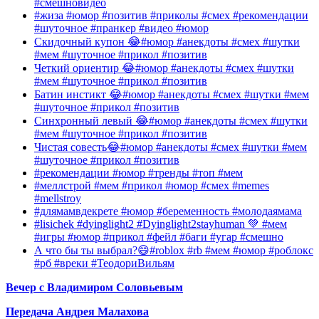
#смешновидео
#жиза #юмор #позитив #приколы #смех #рекомендации
#шуточное #пранкер #видео #юмор
Скидочный купон 😂#юмор #анекдоты #смех #шутки
#мем #шуточное #прикол #позитив
Четкий ориентир 😂#юмор #анекдоты #смех #шутки
#мем #шуточное #прикол #позитив
Батин инстикт 😂#юмор #анекдоты #смех #шутки #мем
#шуточное #прикол #позитив
Синхронный левый 😂#юмор #анекдоты #смех #шутки
#мем #шуточное #прикол #позитив
Чистая совесть😂#юмор #анекдоты #смех #шутки #мем
#шуточное #прикол #позитив
#рекомендации #юмор #тренды #топ #мем
#меллстрой #мем #прикол #юмор #смех #memes
#mellstroy
#длямамвдекрете #юмор #беременность #молодаямама
#lisichek #dyinglight2 #Dyinglight2stayhuman 💚 #мем
#игры #юмор #прикол #фейл #баги #угар #смешно
А что бы ты выбрал?😄#roblox #rb #мем #юмор #роблокс
#рб #вреки #ТеодориВильям
Вечер с Владимиром Соловьевым
Передача Андрея Малахова