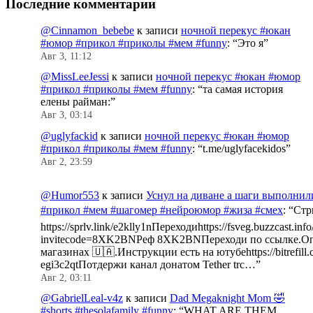
Последние комментарии
@Cinnamon_bebebe
к записи
ночной перекус #юкан
#юмор #прикол #приколы #мем #funny
: “
Это я
”
Авг 3, 11:12
@MissLeeJessi
к записи
ночной перекус #юкан #юмор
#прикол #приколы #мем #funny
: “
та самая история
елены райман:
”
Авг 3, 03:14
@uglyfackid
к записи
ночной перекус #юкан #юмор
#прикол #приколы #мем #funny
: “
t.me/uglyfacekidos
”
Авг 2, 23:59
@Humor553
к записи
Уснул на диване а шаги выполнил
#прикол #мем #шагомер #нейроюмор #жиза #смех
: “
Стр
https://sprlv.link/e2klly1nПереходиhttps://fsveg.buzzcast.inf
invitecode=8XK2BNРеф 8XK2BNПереходи по ссылке.Оп
магазинах 🇺🇦.Инструкции есть на ютубеhttps://bitrefill.
egi3c2qtПотдержи канал донатом Tether trc…
”
Авг 2, 03:11
@GabrielLeal-v4z
к записи
Dad Megaknight Mom 🤣
#shorts #thesolafamily #funny
: “
WHAT ARE THEM