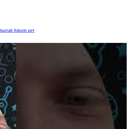
китай #shorts
нет