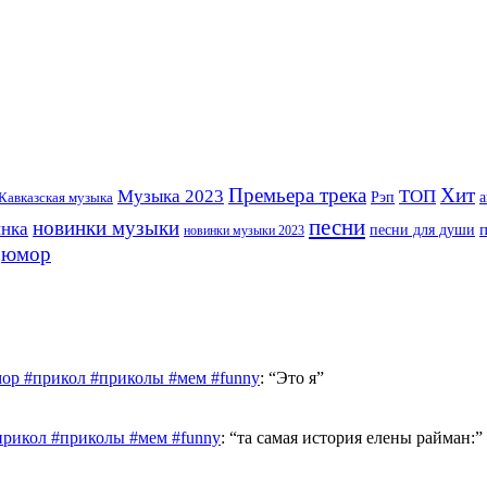
Премьера трека
Хит
Музыка 2023
ТОП
Рэп
Кавказская музыка
а
песни
новинки музыки
инка
песни для души
новинки музыки 2023
юмор
ор #прикол #приколы #мем #funny
: “
Это я
”
прикол #приколы #мем #funny
: “
та самая история елены райман:
”