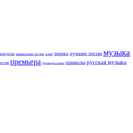
музыка
лучшие песни
лирика
некдоты
кавказские песни
клип
премьера
русская музыка
приколы
песня
премьера клипа