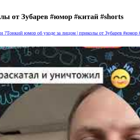
олы от Зубарев #юмор #китай #shorts
и ?Тонкий юмор об уходе за лицом | приколы от Зубарев #юмор #