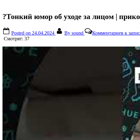
?Тонкий юмор об уходе за лицом | прик
Posted on
24.04.2024
By
sound
Комментариев
к запис
Смотрят:
37