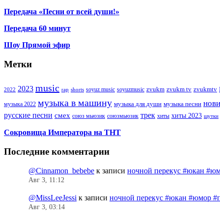
Передача «Песни от всей души!»
Передача 60 минут
Шоу Прямой эфир
Метки
music
2023
zvukm
zvukm tv
zvukmtv
soyuz music
soyuzmusic
2022
rap
shorts
музыка в машину
нов
музыка для души
музыка песни
музыка 2022
русские песни
трек
смех
хиты 2023
союз мьюзик
хиты
союзмьюзик
шутки
Сокровища Императора на ТНТ
Последние комментарии
@Cinnamon_bebebe
к записи
ночной перекус #юкан #юм
Авг 3, 11:12
@MissLeeJessi
к записи
ночной перекус #юкан #юмор #
Авг 3, 03:14