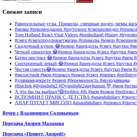
Свежие записи
Равносильные углы. Приколы, смешные видео, мемы жиза
#мемы #рекомендации #шуточное #смешновидео #прико
Tom Holland React Viral Videos #tomholland #funny #trynotto
#смех #смехпродливаетжизнь #приколы #юмор #смешнов
Скидочный купон 😂#юмор #анекдоты #смех #шутки #ме
Четкий ориентир 😂#юмор #анекдоты #смех #шутки #ме
Батин инстикт 😂#юмор #анекдоты #смех #шутки #мем #
Синхронный левый 😂#юмор #анекдоты #смех #шутки #м
Чистая совесть😂#юмор #анекдоты #смех #шутки #мем #
#меллстрой #мем #прикол #юмор #смех #memes #mellstroy
#длямамвдекрете #юмор #беременность #молодаямама
#lisichek #dyinglight2 #Dyinglight2stayhuman 💚 #мем #и
А что бы ты выбрал?😄#roblox #rb #мем #юмор #роблокс
ВСПОМНИЛ ПРАНК С ДЕТСТВА #anarabdullaev #твичстр
АНАР ПУГАЕТ МИСОЛО #anarabdullaev #прикол #твичст
Вечер с Владимиром Соловьевым
Передача Андрея Малахова
Передача «Привет, Андрей!»