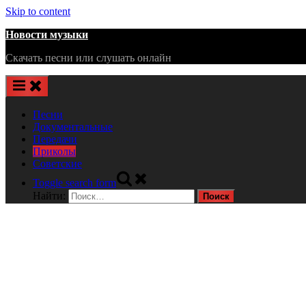
Skip to content
Новости музыки
Скачать песни или слушать онлайн
Песни
Документальные
Передачи
Приколы
Советские
Toggle search form
Найти: