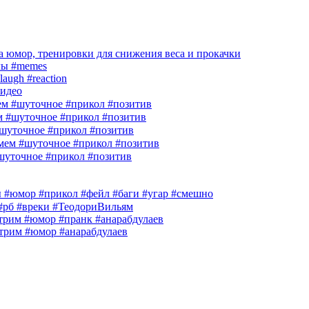
 юмор, тренировки для снижения веса и прокачки
лы #memes
laugh #reaction
идео
м #шуточное #прикол #позитив
м #шуточное #прикол #позитив
шуточное #прикол #позитив
ем #шуточное #прикол #позитив
шуточное #прикол #позитив
гры #юмор #прикол #фейл #баги #угар #смешно
 #рб #вреки #ТеодориВильям
им #юмор #пранк #анарабдулаев
рим #юмор #анарабдулаев