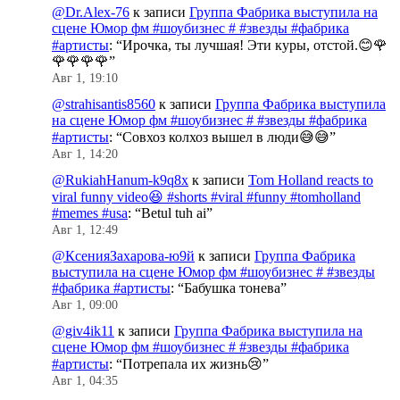
@Dr.Alex-76
к записи
Группа Фабрика выступила на
сцене Юмор фм #шоубизнес # #звезды #фабрика
#артисты
: “
Ирочка, ты лучшая! Эти куры, отстой.😊🌹
🌹🌹🌹🌹
”
Авг 1, 19:10
@strahisantis8560
к записи
Группа Фабрика выступила
на сцене Юмор фм #шоубизнес # #звезды #фабрика
#артисты
: “
Совхоз колхоз вышел в люди😅😅
”
Авг 1, 14:20
@RukiahHanum-k9q8x
к записи
Tom Holland reacts to
viral funny video😆 #shorts #viral #funny #tomholland
#memes #usa
: “
Betul tuh ai
”
Авг 1, 12:49
@КсенияЗахарова-ю9й
к записи
Группа Фабрика
выступила на сцене Юмор фм #шоубизнес # #звезды
#фабрика #артисты
: “
Бабушка тонева
”
Авг 1, 09:00
@giv4ik11
к записи
Группа Фабрика выступила на
сцене Юмор фм #шоубизнес # #звезды #фабрика
#артисты
: “
Потрепала их жизнь😢
”
Авг 1, 04:35