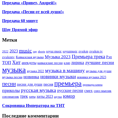
Передача «Привет, Андрей!»
Передача «Песни от всей души!»
Передача 60 минут
Шоу Прямой эфир
Метки
music
2023
zvukm
zvukm tv
soyuz music
soyuzmusic
2022
rap
shorts
Премьера трека
Музыка 2023
Рэп
zvukmtv
Кавказская музыка
Хит
лучшие песни
ТОП
лирика
анекдоты
кавказские песни
клип
музыка
музыка в машину
музыка для души
музыка 2022
новинки музыки
новинка
музыка песни
новинки музыки 2023
премьера
песни
песни для души
песня
премьера клипа
русская музыка
приколы
русские песни
смех
союз мьюзик
юмор
трек
хиты 2023
хиты
союзмьюзик
шутки
Сокровища Императора на ТНТ
Последние комментарии