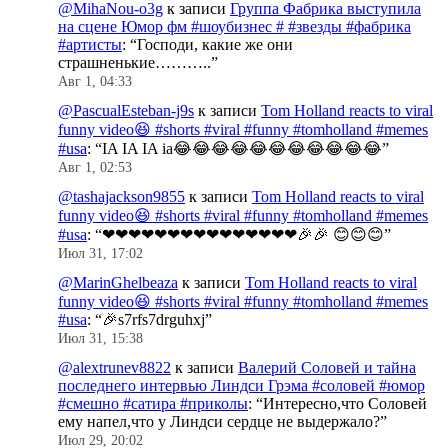
@MihaNou-o3g
к записи
Группа Фабрика выступила
на сцене Юмор фм #шоубизнес # #звезды #фабрика
#артисты
: “
Господи, какие же они
страшненькие………..
”
Авг 1, 04:33
@PascualEsteban-j9s
к записи
Tom Holland reacts to viral
funny video😆 #shorts #viral #funny #tomholland #memes
#usa
: “
IA IA IA ia😂😂😂😂😂😂😂😂😂😂😂
”
Авг 1, 02:53
@tashajackson9855
к записи
Tom Holland reacts to viral
funny video😆 #shorts #viral #funny #tomholland #memes
#usa
: “
❤❤❤❤❤❤❤❤❤❤❤❤❤❤❤🎉🎉 😊😊😊
”
Июл 31, 17:02
@MarinGhelbeaza
к записи
Tom Holland reacts to viral
funny video😆 #shorts #viral #funny #tomholland #memes
#usa
: “
🎉s7rfs7drguhxj
”
Июл 31, 15:38
@alextrunev8822
к записи
Валерий Соловей и тайна
последнего интервью Линдси Грэма #соловей #юмор
#смешно #сатира #приколы
: “
Интересно,что Соловей
ему напел,что у Линдси сердце не выдержало?
”
Июл 29, 20:02