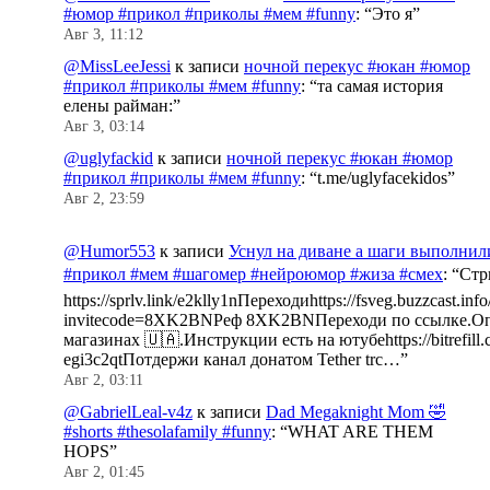
#юмор #прикол #приколы #мем #funny
: “
Это я
”
Авг 3, 11:12
@MissLeeJessi
к записи
ночной перекус #юкан #юмор
#прикол #приколы #мем #funny
: “
та самая история
елены райман:
”
Авг 3, 03:14
@uglyfackid
к записи
ночной перекус #юкан #юмор
#прикол #приколы #мем #funny
: “
t.me/uglyfacekidos
”
Авг 2, 23:59
@Humor553
к записи
Уснул на диване а шаги выполнил
#прикол #мем #шагомер #нейроюмор #жиза #смех
: “
Стр
https://sprlv.link/e2klly1nПереходиhttps://fsveg.buzzcast.inf
invitecode=8XK2BNРеф 8XK2BNПереходи по ссылке.Оп
магазинах 🇺🇦.Инструкции есть на ютубеhttps://bitrefill.
egi3c2qtПотдержи канал донатом Tether trc…
”
Авг 2, 03:11
@GabrielLeal-v4z
к записи
Dad Megaknight Mom 🤣
#shorts #thesolafamily #funny
: “
WHAT ARE THEM
HOPS
”
Авг 2, 01:45