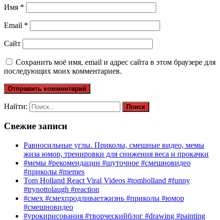
Имя
*
Email
*
Сайт
Сохранить моё имя, email и адрес сайта в этом браузере для
последующих моих комментариев.
Найти:
Свежие записи
Равносильные углы. Приколы, смешные видео, мемы
жиза юмор, тренировки для снижения веса и прокачки
#мемы #рекомендации #шуточное #смешновидео
#приколы #memes
Tom Holland React Viral Videos #tomholland #funny
#trynottolaugh #reaction
#смех #смехпродливаетжизнь #приколы #юмор
#смешновидео
#урокирисования #творческийблог #drawing #painting