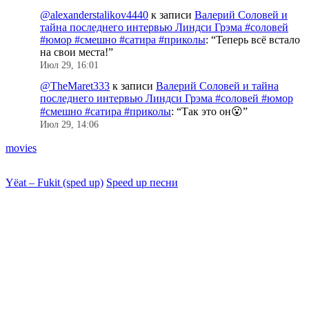
@alexanderstalikov4440
к записи
Валерий Соловей и
тайна последнего интервью Линдси Грэма #соловей
#юмор #смешно #сатира #приколы
: “
Теперь всё встало
на свои места!
”
Июл 29, 16:01
@TheMaret333
к записи
Валерий Соловей и тайна
последнего интервью Линдси Грэма #соловей #юмор
#смешно #сатира #приколы
: “
Так это он😮
”
Июл 29, 14:06
movies
Yëat – Fukit (sped up)
Speed up песни
J