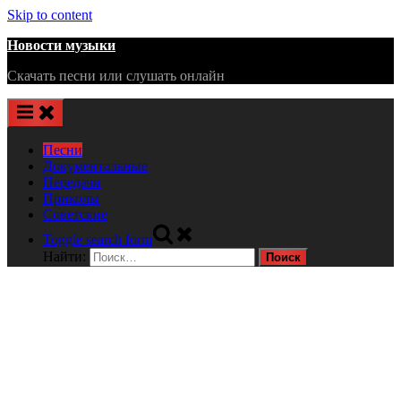
Skip to content
Новости музыки
Скачать песни или слушать онлайн
Песни
Документальные
Передачи
Приколы
Советские
Toggle search form
Найти: