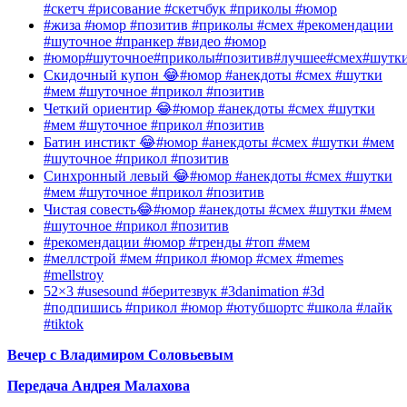
#скетч #рисование #скетчбук #приколы #юмор
#жиза #юмор #позитив #приколы #смех #рекомендации
#шуточное #пранкер #видео #юмор
#юмор#шуточное#приколы#позитив#лучшее#смех#шутк
Скидочный купон 😂#юмор #анекдоты #смех #шутки
#мем #шуточное #прикол #позитив
Четкий ориентир 😂#юмор #анекдоты #смех #шутки
#мем #шуточное #прикол #позитив
Батин инстикт 😂#юмор #анекдоты #смех #шутки #мем
#шуточное #прикол #позитив
Синхронный левый 😂#юмор #анекдоты #смех #шутки
#мем #шуточное #прикол #позитив
Чистая совесть😂#юмор #анекдоты #смех #шутки #мем
#шуточное #прикол #позитив
#рекомендации #юмор #тренды #топ #мем
#меллстрой #мем #прикол #юмор #смех #memes
#mellstroy
52×3 #usesound #беритезвук #3danimation #3d
#подпишись #прикол #юмор #ютубшортс #школа #лайк
#tiktok
Вечер с Владимиром Соловьевым
Передача Андрея Малахова