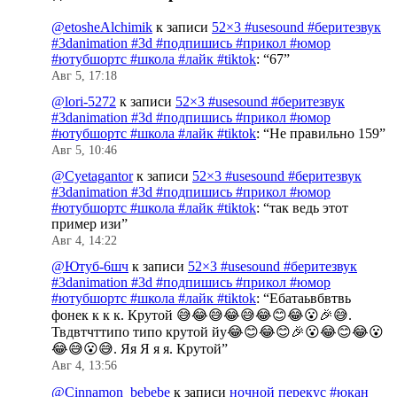
@etosheAlchimik
к записи
52×3 #usesound #беритезвук
#3danimation #3d #подпишись #прикол #юмор
#ютубшортс #школа #лайк #tiktok
: “
67
”
Авг 5, 17:18
@lori-5272
к записи
52×3 #usesound #беритезвук
#3danimation #3d #подпишись #прикол #юмор
#ютубшортс #школа #лайк #tiktok
: “
Не правильно 159
”
Авг 5, 10:46
@Cyetagantor
к записи
52×3 #usesound #беритезвук
#3danimation #3d #подпишись #прикол #юмор
#ютубшортс #школа #лайк #tiktok
: “
так ведь этот
пример изи
”
Авг 4, 14:22
@Ютуб-6шч
к записи
52×3 #usesound #беритезвук
#3danimation #3d #подпишись #прикол #юмор
#ютубшортс #школа #лайк #tiktok
: “
Ебатаьвбвтвь
фонек к к к. Крутой 😅😂😅😂😅😂😊😂😮🎉😅.
Твдвтчттипо типо крутой йу😂😊😂😊🎉😮😂😊😂😮
😂😅😮😅. Яя Я я я. Крутой
”
Авг 4, 13:56
@Cinnamon_bebebe
к записи
ночной перекус #юкан