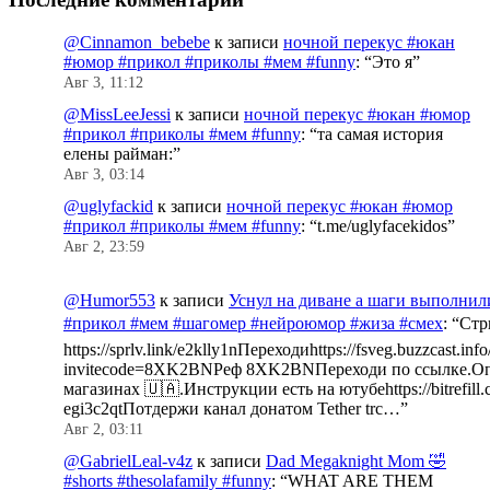
@Cinnamon_bebebe
к записи
ночной перекус #юкан
#юмор #прикол #приколы #мем #funny
: “
Это я
”
Авг 3, 11:12
@MissLeeJessi
к записи
ночной перекус #юкан #юмор
#прикол #приколы #мем #funny
: “
та самая история
елены райман:
”
Авг 3, 03:14
@uglyfackid
к записи
ночной перекус #юкан #юмор
#прикол #приколы #мем #funny
: “
t.me/uglyfacekidos
”
Авг 2, 23:59
@Humor553
к записи
Уснул на диване а шаги выполнил
#прикол #мем #шагомер #нейроюмор #жиза #смех
: “
Стр
https://sprlv.link/e2klly1nПереходиhttps://fsveg.buzzcast.inf
invitecode=8XK2BNРеф 8XK2BNПереходи по ссылке.Оп
магазинах 🇺🇦.Инструкции есть на ютубеhttps://bitrefill.
egi3c2qtПотдержи канал донатом Tether trc…
”
Авг 2, 03:11
@GabrielLeal-v4z
к записи
Dad Megaknight Mom 🤣
#shorts #thesolafamily #funny
: “
WHAT ARE THEM