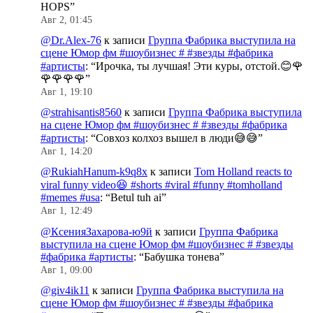
HOPS
”
Авг 2, 01:45
@Dr.Alex-76
к записи
Группа Фабрика выступила на
сцене Юмор фм #шоубизнес # #звезды #фабрика
#артисты
: “
Ирочка, ты лучшая! Эти куры, отстой.😊🌹
🌹🌹🌹🌹
”
Авг 1, 19:10
@strahisantis8560
к записи
Группа Фабрика выступила
на сцене Юмор фм #шоубизнес # #звезды #фабрика
#артисты
: “
Совхоз колхоз вышел в люди😅😅
”
Авг 1, 14:20
@RukiahHanum-k9q8x
к записи
Tom Holland reacts to
viral funny video😆 #shorts #viral #funny #tomholland
#memes #usa
: “
Betul tuh ai
”
Авг 1, 12:49
@КсенияЗахарова-ю9й
к записи
Группа Фабрика
выступила на сцене Юмор фм #шоубизнес # #звезды
#фабрика #артисты
: “
Бабушка тонева
”
Авг 1, 09:00
@giv4ik11
к записи
Группа Фабрика выступила на
сцене Юмор фм #шоубизнес # #звезды #фабрика