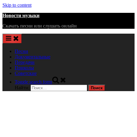
Skip to content
Новости музыки
Скачать песни или слушать онлайн
Песни
Документальные
Передачи
Приколы
Советские
Toggle search form
Найти: