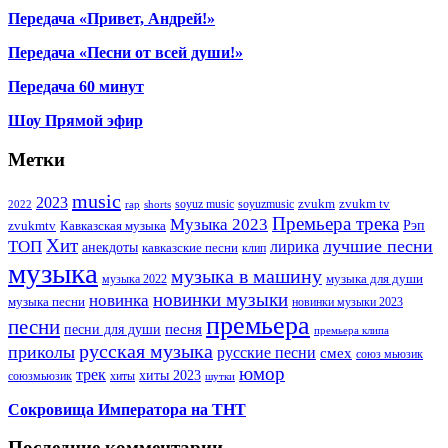
Передача «Привет, Андрей!»
Передача «Песни от всей души!»
Передача 60 минут
Шоу Прямой эфир
Метки
music
2023
zvukm
zvukm tv
soyuz music
soyuzmusic
2022
rap
shorts
Премьера трека
Музыка 2023
Рэп
zvukmtv
Кавказская музыка
Хит
лучшие песни
ТОП
лирика
анекдоты
кавказские песни
клип
музыка
музыка в машину
музыка для души
музыка 2022
новинки музыки
новинка
музыка песни
новинки музыки 2023
премьера
песни
песни для души
песня
премьера клипа
русская музыка
приколы
русские песни
смех
союз мьюзик
юмор
трек
хиты 2023
хиты
союзмьюзик
шутки
Сокровища Императора на ТНТ
Последние комментарии