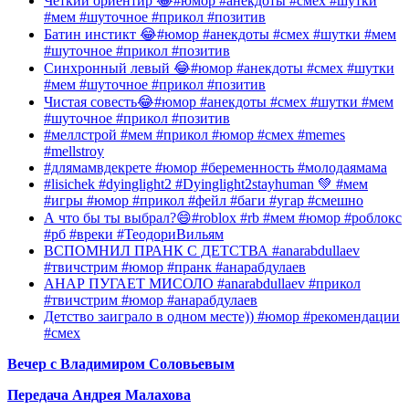
Четкий ориентир 😂#юмор #анекдоты #смех #шутки
#мем #шуточное #прикол #позитив
Батин инстикт 😂#юмор #анекдоты #смех #шутки #мем
#шуточное #прикол #позитив
Синхронный левый 😂#юмор #анекдоты #смех #шутки
#мем #шуточное #прикол #позитив
Чистая совесть😂#юмор #анекдоты #смех #шутки #мем
#шуточное #прикол #позитив
#меллстрой #мем #прикол #юмор #смех #memes
#mellstroy
#длямамвдекрете #юмор #беременность #молодаямама
#lisichek #dyinglight2 #Dyinglight2stayhuman 💚 #мем
#игры #юмор #прикол #фейл #баги #угар #смешно
А что бы ты выбрал?😄#roblox #rb #мем #юмор #роблокс
#рб #вреки #ТеодориВильям
ВСПОМНИЛ ПРАНК С ДЕТСТВА #anarabdullaev
#твичстрим #юмор #пранк #анарабдулаев
АНАР ПУГАЕТ МИСОЛО #anarabdullaev #прикол
#твичстрим #юмор #анарабдулаев
Детство заиграло в одном месте)) #юмор #рекомендации
#смех
Вечер с Владимиром Соловьевым
Передача Андрея Малахова