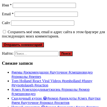
Имя
*
Email
*
Сайт
Сохранить моё имя, email и адрес сайта в этом браузере для
последующих моих комментариев.
Найти:
Свежие записи
#мемы #рекомендации #шуточное #смешновидео
#приколы #memes
Tom Holland React Viral Videos #tomholland #funny
#trynottolaugh #reaction
#смех #смехпродливаетжизнь #приколы #юмор
#смешновидео
Скидочный купон 😂#юмор #анекдоты #смех #шутки
#мем #шуточное #прикол #позитив