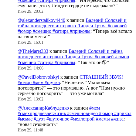
#смешно #сатира #приколы
: “
Интересно,что Соловей
ему напел,что у Линдси сердце не выдержало?
”
Июл 29, 20:02
@alexanderstalikov4440
к записи
Валерий Соловей и
тайна последнего интервью Линдси Грэма #соловей
#юмор #смешно #сатира #приколы
: “
Теперь всё встало
на свои места!
”
Июл 29, 16:01
@TheMaret333
к записи
Валерий Соловей и тайна
последнего интервью Линдси Грэма #соловей #юмор
#смешно #сатира #приколы
: “
Так это он😮
”
Июл 29, 14:06
@PavelDobrovolskyi
к записи
СТРАШНЫЙ ЗВУК!
#юмор #мем #шутка
: “
Не-не-не. "Мы можем
поговорить?" — это нормально. А вот "Нам нужно
серьёзно поговорить" — это уже могила
”
Июл 29, 13:02
@АлександрКаблуденко
к записи
#мем
#смехпродлеваетжизнь #смешновидео #юмор #прикол
#мемас #дуэт #шуточное #меллстрой #мемы #жиза
:
“
новая сезонность
”
Июл 29, 11:48