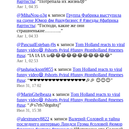
#артисты
: “
Потрепала их жизнь😢
”
Авг 1, 04:35
@MihaNou-o3g
к записи
Группа Фабрика выступила
на сцене Юмор фм #шоубизнес # #звезды #фабрика
#артисты
: “
Господи, какие же они
страшненькие………..
”
Авг 1, 04:33
@PascualEsteban-j9s
к записи
Tom Holland reacts to viral
funny video😆 #shorts #viral #funny #tomholland #memes
#usa
: “
IA IA IA ia😂😂😂😂😂😂😂😂😂😂😂
”
Авг 1, 02:53
@tashajackson9855
к записи
Tom Holland reacts to viral
funny video😆 #shorts #viral #funny #tomholland #memes
#usa
: “
❤❤❤❤❤❤❤❤❤❤❤❤❤❤❤🎉🎉 😊😊😊
”
Июл 31, 17:02
@MarinGhelbeaza
к записи
Tom Holland reacts to viral
funny video😆 #shorts #viral #funny #tomholland #memes
#usa
: “
🎉s7rfs7drguhxj
”
Июл 31, 15:38
@alextrunev8822
к записи
Валерий Соловей и тайна
последнего интервью Линдси Грэма #соловей #юмор