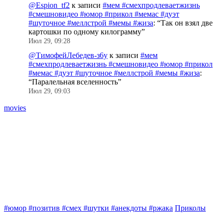
@Espion_tf2
к записи
#мем #смехпродлеваетжизнь
#смешновидео #юмор #прикол #мемас #дуэт
#шуточное #меллстрой #мемы #жиза
: “
Так он взял две
картошки по одному килограмму
”
Июл 29, 09:28
@ТимофейЛебедев-з6у
к записи
#мем
#смехпродлеваетжизнь #смешновидео #юмор #прикол
#мемас #дуэт #шуточное #меллстрой #мемы #жиза
:
“
Паралельная вселенность
”
Июл 29, 09:03
movies
#юмор #позитив #смех #шутки #анекдоты #ржака
Приколы
Б
#