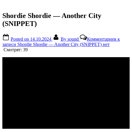
Shordie Shordie — Another City
(SNIPPET)
Posted on
14.10.2024
By
sound
Комментариев
к
записи Shordie Shordie — Another City (SNIPPET)
нет
Смотрят:
39