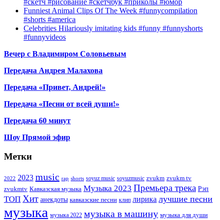
#скетч #рисование #скетчбук #приколы #юмор
Funniest Animal Clips Of The Week #funnycompilation
#shorts #america
Celebrities Hilariously imitating kids #funny #funnyshorts
#funnyvideos
Вечер с Владимиром Соловьевым
Передача Андрея Малахова
Передача «Привет, Андрей!»
Передача «Песни от всей души!»
Передача 60 минут
Шоу Прямой эфир
Метки
music
2023
zvukm
zvukm tv
soyuz music
soyuzmusic
2022
rap
shorts
Премьера трека
Музыка 2023
Рэп
zvukmtv
Кавказская музыка
Хит
лучшие песни
ТОП
лирика
анекдоты
кавказские песни
клип
музыка
музыка в машину
музыка для души
музыка 2022