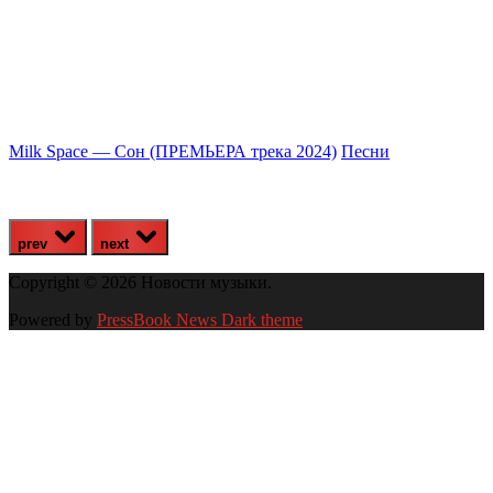
Milk Space — Сон (ПРЕМЬЕРА трека 2024)
Песни
A
prev
next
Copyright © 2026 Новости музыки.
Powered by
PressBook News Dark theme