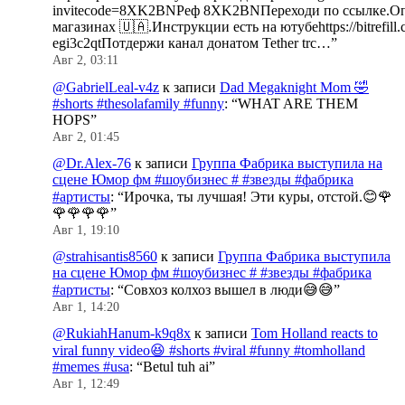
invitecode=8XK2BNРеф 8XK2BNПереходи по ссылке.Оп
магазинах 🇺🇦.Инструкции есть на ютубеhttps://bitrefill.
egi3c2qtПотдержи канал донатом Tether trc…
”
Авг 2, 03:11
@GabrielLeal-v4z
к записи
Dad Megaknight Mom 🤣
#shorts #thesolafamily #funny
: “
WHAT ARE THEM
HOPS
”
Авг 2, 01:45
@Dr.Alex-76
к записи
Группа Фабрика выступила на
сцене Юмор фм #шоубизнес # #звезды #фабрика
#артисты
: “
Ирочка, ты лучшая! Эти куры, отстой.😊🌹
🌹🌹🌹🌹
”
Авг 1, 19:10
@strahisantis8560
к записи
Группа Фабрика выступила
на сцене Юмор фм #шоубизнес # #звезды #фабрика
#артисты
: “
Совхоз колхоз вышел в люди😅😅
”
Авг 1, 14:20
@RukiahHanum-k9q8x
к записи
Tom Holland reacts to
viral funny video😆 #shorts #viral #funny #tomholland
#memes #usa
: “
Betul tuh ai
”
Авг 1, 12:49