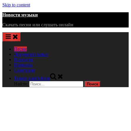
Skip to content
Новости музыки
Скачать песни или слушать онлайн
Песни
Документальные
Передачи
Приколы
Советские
Toggle search form
Найти: