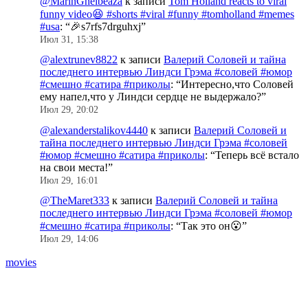
@MarinGhelbeaza
к записи
Tom Holland reacts to viral
funny video😆 #shorts #viral #funny #tomholland #memes
#usa
: “
🎉s7rfs7drguhxj
”
Июл 31, 15:38
@alextrunev8822
к записи
Валерий Соловей и тайна
последнего интервью Линдси Грэма #соловей #юмор
#смешно #сатира #приколы
: “
Интересно,что Соловей
ему напел,что у Линдси сердце не выдержало?
”
Июл 29, 20:02
@alexanderstalikov4440
к записи
Валерий Соловей и
тайна последнего интервью Линдси Грэма #соловей
#юмор #смешно #сатира #приколы
: “
Теперь всё встало
на свои места!
”
Июл 29, 16:01
@TheMaret333
к записи
Валерий Соловей и тайна
последнего интервью Линдси Грэма #соловей #юмор
#смешно #сатира #приколы
: “
Так это он😮
”
Июл 29, 14:06
movies