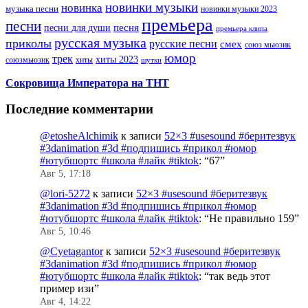
новинки музыки
новинка
музыка песни
новинки музыки 2023
премьера
песни
песни для души
песня
премьера клипа
русская музыка
приколы
русские песни
смех
союз мьюзик
юмор
трек
хиты 2023
хиты
союзмьюзик
шутки
Сокровища Императора на ТНТ
Последние комментарии
@etosheAlchimik
к записи
52×3 #usesound #беритезвук
#3danimation #3d #подпишись #прикол #юмор
#ютубшортс #школа #лайк #tiktok
: “
67
”
Авг 5, 17:18
@lori-5272
к записи
52×3 #usesound #беритезвук
#3danimation #3d #подпишись #прикол #юмор
#ютубшортс #школа #лайк #tiktok
: “
Не правильно 159
”
Авг 5, 10:46
@Cyetagantor
к записи
52×3 #usesound #беритезвук
#3danimation #3d #подпишись #прикол #юмор
#ютубшортс #школа #лайк #tiktok
: “
так ведь этот
пример изи
”
Авг 4, 14:22