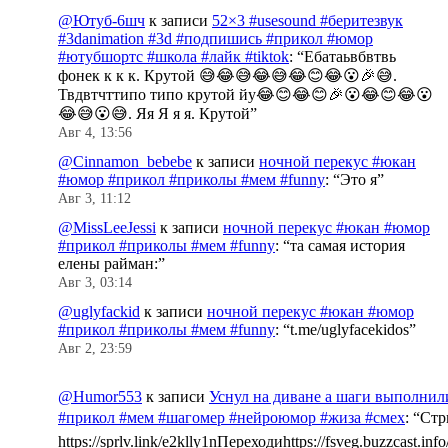
@Ютуб-6шч
к записи
52×3 #usesound #беритезвук
#3danimation #3d #подпишись #прикол #юмор
#ютубшортс #школа #лайк #tiktok
: “
Ебатаьвбвтвь
фонек к к к. Крутой 😅😂😅😂😅😂😊😂😮🎉😅.
Твдвтчттипо типо крутой йу😂😊😂😊🎉😮😂😊😂😮
😂😅😮😅. Яя Я я я. Крутой
”
Авг 4, 13:56
@Cinnamon_bebebe
к записи
ночной перекус #юкан
#юмор #прикол #приколы #мем #funny
: “
Это я
”
Авг 3, 11:12
@MissLeeJessi
к записи
ночной перекус #юкан #юмор
#прикол #приколы #мем #funny
: “
та самая история
елены райман:
”
Авг 3, 03:14
@uglyfackid
к записи
ночной перекус #юкан #юмор
#прикол #приколы #мем #funny
: “
t.me/uglyfacekidos
”
Авг 2, 23:59
@Humor553
к записи
Уснул на диване а шаги выполнил
#прикол #мем #шагомер #нейроюмор #жиза #смех
: “
Стр
https://sprlv.link/e2klly1nПереходиhttps://fsveg.buzzcast.inf