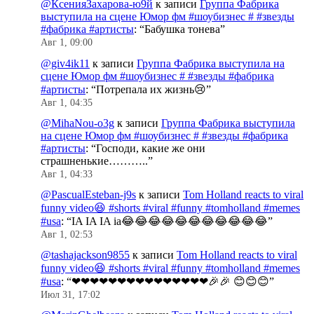
@КсенияЗахарова-ю9й
к записи
Группа Фабрика
выступила на сцене Юмор фм #шоубизнес # #звезды
#фабрика #артисты
: “
Бабушка тонева
”
Авг 1, 09:00
@giv4ik11
к записи
Группа Фабрика выступила на
сцене Юмор фм #шоубизнес # #звезды #фабрика
#артисты
: “
Потрепала их жизнь😢
”
Авг 1, 04:35
@MihaNou-o3g
к записи
Группа Фабрика выступила
на сцене Юмор фм #шоубизнес # #звезды #фабрика
#артисты
: “
Господи, какие же они
страшненькие………..
”
Авг 1, 04:33
@PascualEsteban-j9s
к записи
Tom Holland reacts to viral
funny video😆 #shorts #viral #funny #tomholland #memes
#usa
: “
IA IA IA ia😂😂😂😂😂😂😂😂😂😂😂
”
Авг 1, 02:53
@tashajackson9855
к записи
Tom Holland reacts to viral
funny video😆 #shorts #viral #funny #tomholland #memes
#usa
: “
❤❤❤❤❤❤❤❤❤❤❤❤❤❤❤🎉🎉 😊😊😊
”
Июл 31, 17:02