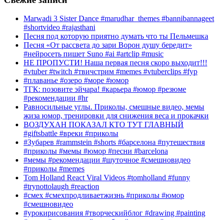
Marwadi 3 Sister Dance #marudhar_themes #bannibannageet
#shortvideo #rajasthani
Песня под которую приятно думать что ты Пельмешка
Песня «От рассвета до зари Ворон душу бередит»
#нейросеть пишет Suno #ai #artclip #music
НЕ ПРОПУСТИ! Наша первая песня скоро выходит!!!
#vtuber #twitch #твичстрим #memes #vtuberclips #fyp
#плаванье #озеро #море #юмор
ТГК: позовите эйчара! #карьера #юмор #резюме
#рекомендации #hr
Равносильные углы. Приколы, смешные видео, мемы
жиза юмор, тренировки для снижения веса и прокачки
ВОЗДУХАН ПОКАЗАЛ КТО ТУТ ГЛАВНЫЙ
#giftsbattle #вреки #приколы
#Зубарев #rammstein #shorts #барселона #путешествия
#приколы #мемы #юмор #песни #barcelona
#мемы #рекомендации #шуточное #смешновидео
#приколы #memes
Tom Holland React Viral Videos #tomholland #funny
#trynottolaugh #reaction
#смех #смехпродливаетжизнь #приколы #юмор
#смешновидео
#урокирисования #творческийблог #drawing #painting