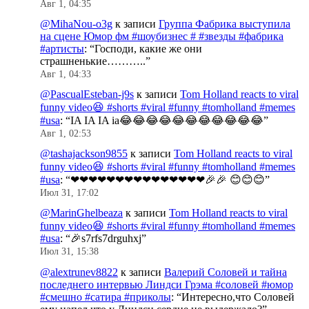
Авг 1, 04:35
@MihaNou-o3g
к записи
Группа Фабрика выступила
на сцене Юмор фм #шоубизнес # #звезды #фабрика
#артисты
: “
Господи, какие же они
страшненькие………..
”
Авг 1, 04:33
@PascualEsteban-j9s
к записи
Tom Holland reacts to viral
funny video😆 #shorts #viral #funny #tomholland #memes
#usa
: “
IA IA IA ia😂😂😂😂😂😂😂😂😂😂😂
”
Авг 1, 02:53
@tashajackson9855
к записи
Tom Holland reacts to viral
funny video😆 #shorts #viral #funny #tomholland #memes
#usa
: “
❤❤❤❤❤❤❤❤❤❤❤❤❤❤❤🎉🎉 😊😊😊
”
Июл 31, 17:02
@MarinGhelbeaza
к записи
Tom Holland reacts to viral
funny video😆 #shorts #viral #funny #tomholland #memes
#usa
: “
🎉s7rfs7drguhxj
”
Июл 31, 15:38
@alextrunev8822
к записи
Валерий Соловей и тайна
последнего интервью Линдси Грэма #соловей #юмор
#смешно #сатира #приколы
: “
Интересно,что Соловей