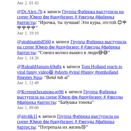
Авг 2, 01:45
@Dr.Alex-76
к записи
Группа Фабрика выступила на
сцене Юмор фм #шоубизнес # #звезды #фабрика
#артисты
: “
Ирочка, ты лучшая! Эти куры, отстой.😊🌹
🌹🌹🌹🌹
”
Авг 1, 19:10
@strahisantis8560
к записи
Группа Фабрика выступила
на сцене Юмор фм #шоубизнес # #звезды #фабрика
#артисты
: “
Совхоз колхоз вышел в люди😅😅
”
Авг 1, 14:20
@RukiahHanum-k9q8x
к записи
Tom Holland reacts to
viral funny video😆 #shorts #viral #funny #tomholland
#memes #usa
: “
Betul tuh ai
”
Авг 1, 12:49
@КсенияЗахарова-ю9й
к записи
Группа Фабрика
выступила на сцене Юмор фм #шоубизнес # #звезды
#фабрика #артисты
: “
Бабушка тонева
”
Авг 1, 09:00
@giv4ik11
к записи
Группа Фабрика выступила на
сцене Юмор фм #шоубизнес # #звезды #фабрика
#артисты
: “
Потрепала их жизнь😢
”