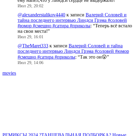
ему напел,что у Линдси сердце не выдержало?
”
Июл 29, 20:02
@alexanderstalikov4440
к записи
Валерий Соловей и
тайна последнего интервью Линдси Грэма #соловей
#юмор #смешно #сатира #приколы
: “
Теперь всё встало
на свои места!
”
Июл 29, 16:01
@TheMaret333
к записи
Валерий Соловей и тайна
последнего интервью Линдси Грэма #соловей #юмор
#смешно #сатира #приколы
: “
Так это он😮
”
Июл 29, 14:06
movies
РЕМИКСЫ 2024 ?ТАНЦЕВАЛЬНАЯ ПОДБОРКА? Новые
D