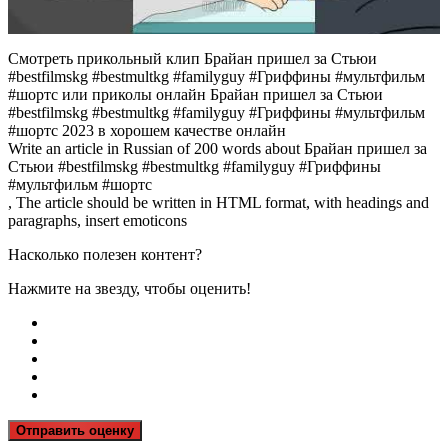
Смотреть прикольный клип Брайан пришел за Стьюи
#bestfilmskg #bestmultkg #familyguy #Гриффины #мультфильм
#шортс или приколы онлайн Брайан пришел за Стьюи
#bestfilmskg #bestmultkg #familyguy #Гриффины #мультфильм
#шортс 2023 в хорошем качестве онлайн
Write an article in Russian of 200 words about Брайан пришел за
Стьюи #bestfilmskg #bestmultkg #familyguy #Гриффины
#мультфильм #шортс
, The article should be written in HTML format, with headings and
paragraphs, insert emoticons
Насколько полезен контент?
Нажмите на звезду, чтобы оценить!
Отправить оценку