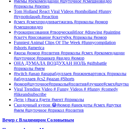
#мемы #рекомендации #шуточное #смешновидео
#приколы #memes
Tom Holland React Viral Videos #tomholland #funny
#trynottolaugh #reaction
#смех #смехпродливаетжизнь #приколы #юмор
#смешновидео
#урокирисования #творческийблог #drawing #painting
#скетч #рисование #скетчбук #приколы #юмор
Funniest Animal Clips Of The Week #funnycompilation
#shorts #america
#жиза #юмор #позитив #приколы #смех #рекомендации
#шуточное #пранкер #видео #юмор
ОНА ДУМАЛА ВОЗДУХАН НОЛЬ #giftsbattle
#приколы #мем
#twitch #анар #анарабдуллаев #нижневартовск #приколы
#абдуллаев #cs2 #gazan #Shorts
#юмор#шуточное#приколы#позитив#лучшее#смех#шутк
Viral Trending Video # Funny Videos # #funny #comedy
#likeandsubscribe
Дети ) #вага #дети #мент #приколы
Скидочный купон 😂#юмор #анекдоты #смех #шутки
#мем #шуточное #прикол #позитив
Вечер с Владимиром Соловьевым