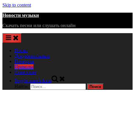
Skip to content
Новости музыки
Скачать песни или слушать онлайн
Песни
Документальные
Передачи
Приколы
Советские
Toggle search form
Найти: