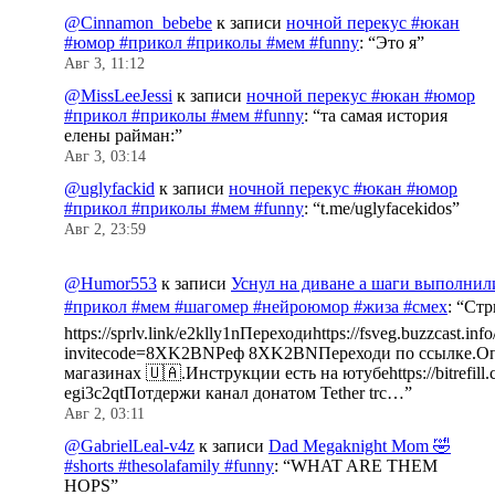
@Cinnamon_bebebe
к записи
ночной перекус #юкан
#юмор #прикол #приколы #мем #funny
: “
Это я
”
Авг 3, 11:12
@MissLeeJessi
к записи
ночной перекус #юкан #юмор
#прикол #приколы #мем #funny
: “
та самая история
елены райман:
”
Авг 3, 03:14
@uglyfackid
к записи
ночной перекус #юкан #юмор
#прикол #приколы #мем #funny
: “
t.me/uglyfacekidos
”
Авг 2, 23:59
@Humor553
к записи
Уснул на диване а шаги выполнил
#прикол #мем #шагомер #нейроюмор #жиза #смех
: “
Стр
https://sprlv.link/e2klly1nПереходиhttps://fsveg.buzzcast.inf
invitecode=8XK2BNРеф 8XK2BNПереходи по ссылке.Оп
магазинах 🇺🇦.Инструкции есть на ютубеhttps://bitrefill.
egi3c2qtПотдержи канал донатом Tether trc…
”
Авг 2, 03:11
@GabrielLeal-v4z
к записи
Dad Megaknight Mom 🤣
#shorts #thesolafamily #funny
: “
WHAT ARE THEM
HOPS
”