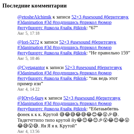
Последние комментарии
@etosheAlchimik
к записи
52×3 #usesound #беритезвук
#3danimation #3d #подпишись #прикол #юмор
#ютубшортс #школа #лайк #tiktok
: “
67
”
Авг 5, 17:18
@lori-5272
к записи
52×3 #usesound #беритезвук
#3danimation #3d #подпишись #прикол #юмор
#ютубшортс #школа #лайк #tiktok
: “
Не правильно 159
”
Авг 5, 10:46
@Cyetagantor
к записи
52×3 #usesound #беритезвук
#3danimation #3d #подпишись #прикол #юмор
#ютубшортс #школа #лайк #tiktok
: “
так ведь этот
пример изи
”
Авг 4, 14:22
@Ютуб-6шч
к записи
52×3 #usesound #беритезвук
#3danimation #3d #подпишись #прикол #юмор
#ютубшортс #школа #лайк #tiktok
: “
Ебатаьвбвтвь
фонек к к к. Крутой 😅😂😅😂😅😂😊😂😮🎉😅.
Твдвтчттипо типо крутой йу😂😊😂😊🎉😮😂😊😂😮
😂😅😮😅. Яя Я я я. Крутой
”
Авг 4, 13:56