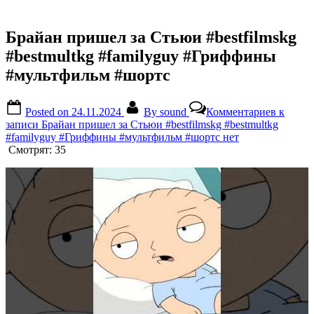
Брайан пришел за Стьюи #bestfilmskg
#bestmultkg #familyguy #Гриффины
#мультфильм #шортс
Posted on
24.11.2024
By
sound
Комментариев
к
записи Брайан пришел за Стьюи #bestfilmskg #bestmultkg
#familyguy #Гриффины #мультфильм #шортс
нет
Смотрят:
35