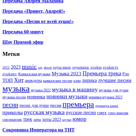
Передача Андрея Малахова
Передача «Привет, Андрей!»
Передача «Песни от всей души!»
Передача 60 минут
Шоу Прямой эфир
Метки
music
2023
zvukm
zvukm tv
soyuz music
soyuzmusic
2022
rap
shorts
Премьера трека
Музыка 2023
Рэп
zvukmtv
Кавказская музыка
Хит
лучшие песни
ТОП
лирика
анекдоты
кавказские песни
клип
музыка
музыка в машину
музыка для души
музыка 2022
новинки музыки
новинка
музыка песни
новинки музыки 2023
премьера
песни
песни для души
песня
премьера клипа
русская музыка
приколы
русские песни
смех
союз мьюзик
юмор
трек
хиты 2023
хиты
союзмьюзик
шутки
Сокровища Императора на ТНТ