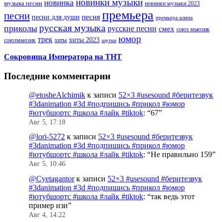
новинки музыки
новинка
музыка песни
новинки музыки 2023
премьера
песни
песни для души
песня
премьера клипа
русская музыка
приколы
русские песни
смех
союз мьюзик
юмор
трек
хиты 2023
хиты
союзмьюзик
шутки
Сокровища Императора на ТНТ
Последние комментарии
@etosheAlchimik
к записи
52×3 #usesound #беритезвук
#3danimation #3d #подпишись #прикол #юмор
#ютубшортс #школа #лайк #tiktok
: “
67
”
Авг 5, 17:18
@lori-5272
к записи
52×3 #usesound #беритезвук
#3danimation #3d #подпишись #прикол #юмор
#ютубшортс #школа #лайк #tiktok
: “
Не правильно 159
”
Авг 5, 10:46
@Cyetagantor
к записи
52×3 #usesound #беритезвук
#3danimation #3d #подпишись #прикол #юмор
#ютубшортс #школа #лайк #tiktok
: “
так ведь этот
пример изи
”
Авг 4, 14:22