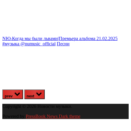
NЮ-Когда мы были львами|Премьера альбома 21.02.2025
#музыка @numusic_official
Песни
и
prev
next
Copyright © 2026 Новости музыки.
Powered by
PressBook News Dark theme