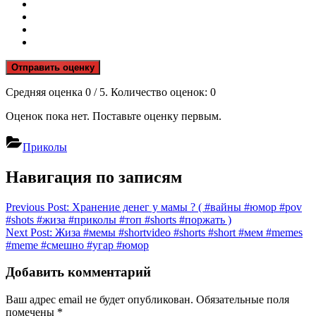
Отправить оценку
Средняя оценка
0
/ 5. Количество оценок:
0
Оценок пока нет. Поставьте оценку первым.
Приколы
Навигация по записям
Previous Post:
Хранение денег у мамы ? ( #вайны #юмор #pov
#shots #жиза #приколы #топ #shorts #поржать )
Next Post:
Жиза #мемы #shortvideo #shorts #short #мем #memes
#meme #смешно #угар #юмор
Добавить комментарий
Ваш адрес email не будет опубликован.
Обязательные поля
помечены
*