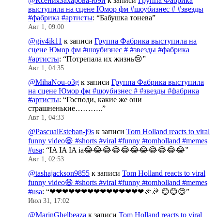
@КсенияЗахарова-ю9й
к записи
Группа Фабрика
выступила на сцене Юмор фм #шоубизнес # #звезды
#фабрика #артисты
: “
Бабушка тонева
”
Авг 1, 09:00
@giv4ik11
к записи
Группа Фабрика выступила на
сцене Юмор фм #шоубизнес # #звезды #фабрика
#артисты
: “
Потрепала их жизнь😢
”
Авг 1, 04:35
@MihaNou-o3g
к записи
Группа Фабрика выступила
на сцене Юмор фм #шоубизнес # #звезды #фабрика
#артисты
: “
Господи, какие же они
страшненькие………..
”
Авг 1, 04:33
@PascualEsteban-j9s
к записи
Tom Holland reacts to viral
funny video😆 #shorts #viral #funny #tomholland #memes
#usa
: “
IA IA IA ia😂😂😂😂😂😂😂😂😂😂😂
”
Авг 1, 02:53
@tashajackson9855
к записи
Tom Holland reacts to viral
funny video😆 #shorts #viral #funny #tomholland #memes
#usa
: “
❤❤❤❤❤❤❤❤❤❤❤❤❤❤❤🎉🎉 😊😊😊
”
Июл 31, 17:02
@MarinGhelbeaza
к записи
Tom Holland reacts to viral