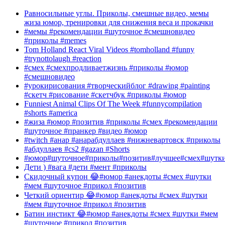
Равносильные углы. Приколы, смешные видео, мемы
жиза юмор, тренировки для снижения веса и прокачки
#мемы #рекомендации #шуточное #смешновидео
#приколы #memes
Tom Holland React Viral Videos #tomholland #funny
#trynottolaugh #reaction
#смех #смехпродливаетжизнь #приколы #юмор
#смешновидео
#урокирисования #творческийблог #drawing #painting
#скетч #рисование #скетчбук #приколы #юмор
Funniest Animal Clips Of The Week #funnycompilation
#shorts #america
#жиза #юмор #позитив #приколы #смех #рекомендации
#шуточное #пранкер #видео #юмор
#twitch #анар #анарабдуллаев #нижневартовск #приколы
#абдуллаев #cs2 #gazan #Shorts
#юмор#шуточное#приколы#позитив#лучшее#смех#шутк
Дети ) #вага #дети #мент #приколы
Скидочный купон 😂#юмор #анекдоты #смех #шутки
#мем #шуточное #прикол #позитив
Четкий ориентир 😂#юмор #анекдоты #смех #шутки
#мем #шуточное #прикол #позитив
Батин инстикт 😂#юмор #анекдоты #смех #шутки #мем
#шуточное #прикол #позитив