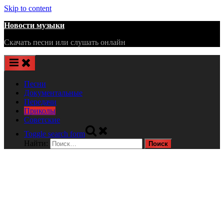
Skip to content
Новости музыки
Скачать песни или слушать онлайн
Песни
Документальные
Передачи
Приколы
Советские
Toggle search form
Найти: