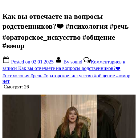
Как вы отвечаете на вопросы
родственников?❤️ #психология #речь
#ораторское_искусство #общение
#юмор
Posted on
02.01.2025
By
sound
Комментариев
к
записи Как вы отвечаете на вопросы родственников?❤️
#психология #речь #ораторское_искусство #общение #юмор
нет
Смотрят:
26