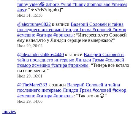
funny video😆 #shorts #viral #funny #tomholland #memes
#usa
: “
🎉s7rfs7drguhxj
”
Июл 31, 15:38
@alextrunev8822
к записи
Валерий Соловей и тайна
последнего интервью Линдси Грэма #соловей #юмор
#смешно #сатира #приколы
: “
Интересно,что Соловей
ему напел,что у Линдси сердце не выдержало?
”
Июл 29, 20:02
@alexanderstalikov4440
к записи
Валерий Соловей и
тайна последнего интервью Линдси Грэма #соловей
#юмор #смешно #сатира #приколы
: “
Теперь всё встало
на свои места!
”
Июл 29, 16:01
@TheMaret333
к записи
Валерий Соловей и тайна
последнего интервью Линдси Грэма #соловей #юмор
#смешно #сатира #приколы
: “
Так это он😮
”
Июл 29, 14:06
movies