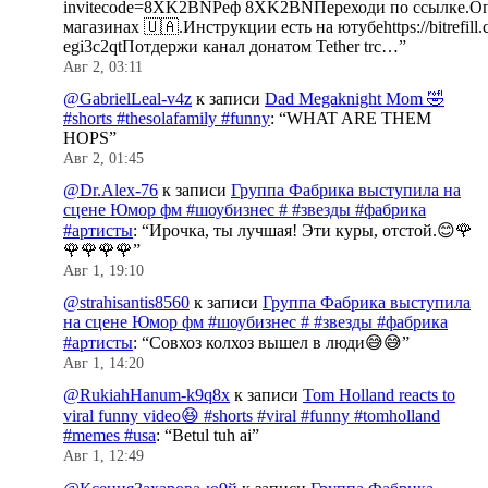
invitecode=8XK2BNРеф 8XK2BNПереходи по ссылке.Оп
магазинах 🇺🇦.Инструкции есть на ютубеhttps://bitrefill.
egi3c2qtПотдержи канал донатом Tether trc…
”
Авг 2, 03:11
@GabrielLeal-v4z
к записи
Dad Megaknight Mom 🤣
#shorts #thesolafamily #funny
: “
WHAT ARE THEM
HOPS
”
Авг 2, 01:45
@Dr.Alex-76
к записи
Группа Фабрика выступила на
сцене Юмор фм #шоубизнес # #звезды #фабрика
#артисты
: “
Ирочка, ты лучшая! Эти куры, отстой.😊🌹
🌹🌹🌹🌹
”
Авг 1, 19:10
@strahisantis8560
к записи
Группа Фабрика выступила
на сцене Юмор фм #шоубизнес # #звезды #фабрика
#артисты
: “
Совхоз колхоз вышел в люди😅😅
”
Авг 1, 14:20
@RukiahHanum-k9q8x
к записи
Tom Holland reacts to
viral funny video😆 #shorts #viral #funny #tomholland
#memes #usa
: “
Betul tuh ai
”
Авг 1, 12:49