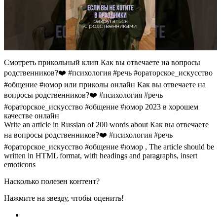
Смотреть прикольный клип Как вы отвечаете на вопросы
родственников?❤️ #психология #речь #ораторское_искусство
#общение #юмор или приколы онлайн Как вы отвечаете на
вопросы родственников?❤️ #психология #речь
#ораторское_искусство #общение #юмор 2023 в хорошем
качестве онлайн
Write an article in Russian of 200 words about Как вы отвечаете
на вопросы родственников?❤️ #психология #речь
#ораторское_искусство #общение #юмор , The article should be
written in HTML format, with headings and paragraphs, insert
emoticons
Насколько полезен контент?
Нажмите на звезду, чтобы оценить!