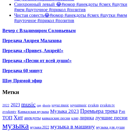
Синхронный левый 😂#юмор #анекдоты #смех #шутки
#мем #шуточное #прикол #позитив
Чистая совесть😂#юмор #анекдоты #смех #шутки #мем
#шуточное #прикол #позитив
Вечер с Владимиром Соловьевым
Передача Андрея Малахова
Передача «Привет, Андрей!»
Передача «Песни от всей души!»
Передача 60 минут
Шоу Прямой эфир
Метки
music
2023
zvukm
zvukm tv
soyuz music
soyuzmusic
2022
rap
shorts
Премьера трека
Музыка 2023
Рэп
zvukmtv
Кавказская музыка
Хит
лучшие песни
ТОП
лирика
анекдоты
кавказские песни
клип
музыка
музыка в машину
музыка для души
музыка 2022