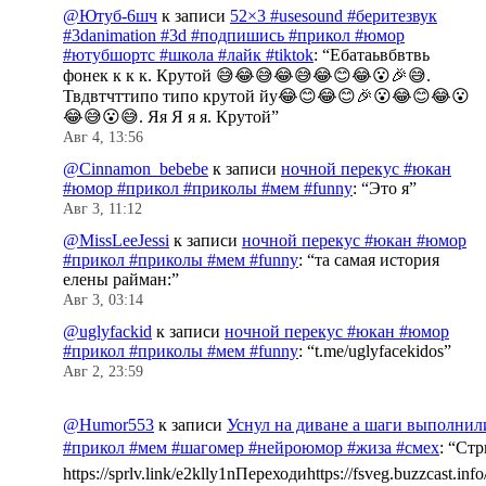
@Ютуб-6шч
к записи
52×3 #usesound #беритезвук
#3danimation #3d #подпишись #прикол #юмор
#ютубшортс #школа #лайк #tiktok
: “
Ебатаьвбвтвь
фонек к к к. Крутой 😅😂😅😂😅😂😊😂😮🎉😅.
Твдвтчттипо типо крутой йу😂😊😂😊🎉😮😂😊😂😮
😂😅😮😅. Яя Я я я. Крутой
”
Авг 4, 13:56
@Cinnamon_bebebe
к записи
ночной перекус #юкан
#юмор #прикол #приколы #мем #funny
: “
Это я
”
Авг 3, 11:12
@MissLeeJessi
к записи
ночной перекус #юкан #юмор
#прикол #приколы #мем #funny
: “
та самая история
елены райман:
”
Авг 3, 03:14
@uglyfackid
к записи
ночной перекус #юкан #юмор
#прикол #приколы #мем #funny
: “
t.me/uglyfacekidos
”
Авг 2, 23:59
@Humor553
к записи
Уснул на диване а шаги выполнил
#прикол #мем #шагомер #нейроюмор #жиза #смех
: “
Стр
https://sprlv.link/e2klly1nПереходиhttps://fsveg.buzzcast.inf