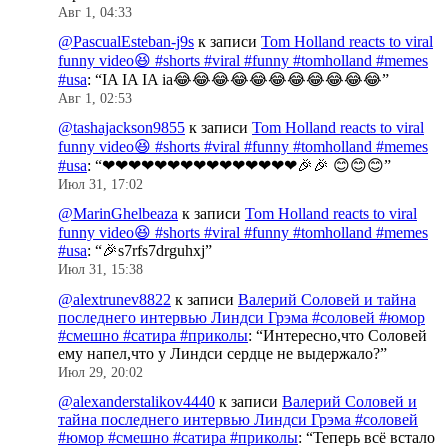
Авг 1, 04:33
@PascualEsteban-j9s
к записи
Tom Holland reacts to viral
funny video😆 #shorts #viral #funny #tomholland #memes
#usa
: “
IA IA IA ia😂😂😂😂😂😂😂😂😂😂😂
”
Авг 1, 02:53
@tashajackson9855
к записи
Tom Holland reacts to viral
funny video😆 #shorts #viral #funny #tomholland #memes
#usa
: “
❤❤❤❤❤❤❤❤❤❤❤❤❤❤❤🎉🎉 😊😊😊
”
Июл 31, 17:02
@MarinGhelbeaza
к записи
Tom Holland reacts to viral
funny video😆 #shorts #viral #funny #tomholland #memes
#usa
: “
🎉s7rfs7drguhxj
”
Июл 31, 15:38
@alextrunev8822
к записи
Валерий Соловей и тайна
последнего интервью Линдси Грэма #соловей #юмор
#смешно #сатира #приколы
: “
Интересно,что Соловей
ему напел,что у Линдси сердце не выдержало?
”
Июл 29, 20:02
@alexanderstalikov4440
к записи
Валерий Соловей и
тайна последнего интервью Линдси Грэма #соловей
#юмор #смешно #сатира #приколы
: “
Теперь всё встало