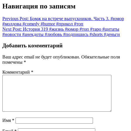
Навигация по записям
Previous Post:
Бомж на встрече выпускников. Часть 3. #юмор
#молдова #comedy #humor #прикол #топ
Next Post:
История 319 #жизнь #юмор #топ #таро #цитаты
#новости #анекдоты #любовь #подпишись #shorts #деньги
Добавить комментарий
Ваш адрес email не будет опубликован.
Обязательные поля
помечены
*
Комментарий
*
Имя
*