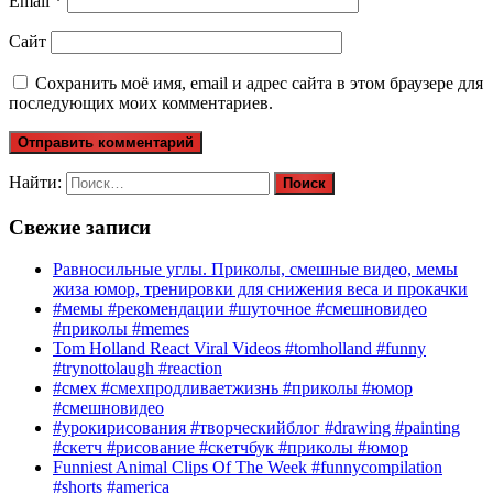
Email
*
Сайт
Сохранить моё имя, email и адрес сайта в этом браузере для
последующих моих комментариев.
Найти:
Свежие записи
Равносильные углы. Приколы, смешные видео, мемы
жиза юмор, тренировки для снижения веса и прокачки
#мемы #рекомендации #шуточное #смешновидео
#приколы #memes
Tom Holland React Viral Videos #tomholland #funny
#trynottolaugh #reaction
#смех #смехпродливаетжизнь #приколы #юмор
#смешновидео
#урокирисования #творческийблог #drawing #painting
#скетч #рисование #скетчбук #приколы #юмор
Funniest Animal Clips Of The Week #funnycompilation
#shorts #america