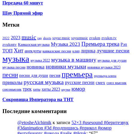
Передача 60 минут
Шоу Прямой эфир
Метки
music
2023
zvukm
zvukm tv
soyuz music
soyuzmusic
2022
rap
shorts
Премьера трека
Музыка 2023
Рэп
zvukmtv
Кавказская музыка
Хит
лучшие песни
ТОП
лирика
анекдоты
кавказские песни
клип
музыка
музыка в машину
музыка для души
музыка 2022
новинки музыки
новинка
музыка песни
новинки музыки 2023
премьера
песни
песни для души
песня
премьера клипа
русская музыка
приколы
русские песни
смех
союз мьюзик
юмор
трек
хиты 2023
хиты
союзмьюзик
шутки
Сокровища Императора на ТНТ
Последние комментарии
@etosheAlchimik
к записи
52×3 #usesound #беритезвук
#3danimation #3d #подпишись #прикол #юмор
#ютубшортс #школа #лайк #tiktok
: “
67
”