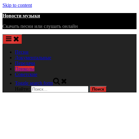
Skip to content
Новости музыки
Скачать песни или слушать онлайн
Песни
Документальные
Передачи
Приколы
Советские
Toggle search form
Найти: