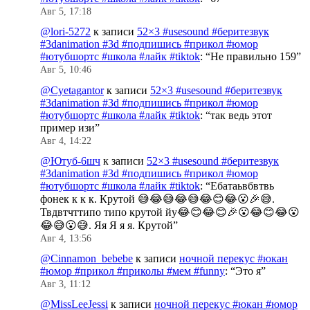
Авг 5, 17:18
@lori-5272
к записи
52×3 #usesound #беритезвук
#3danimation #3d #подпишись #прикол #юмор
#ютубшортс #школа #лайк #tiktok
: “
Не правильно 159
”
Авг 5, 10:46
@Cyetagantor
к записи
52×3 #usesound #беритезвук
#3danimation #3d #подпишись #прикол #юмор
#ютубшортс #школа #лайк #tiktok
: “
так ведь этот
пример изи
”
Авг 4, 14:22
@Ютуб-6шч
к записи
52×3 #usesound #беритезвук
#3danimation #3d #подпишись #прикол #юмор
#ютубшортс #школа #лайк #tiktok
: “
Ебатаьвбвтвь
фонек к к к. Крутой 😅😂😅😂😅😂😊😂😮🎉😅.
Твдвтчттипо типо крутой йу😂😊😂😊🎉😮😂😊😂😮
😂😅😮😅. Яя Я я я. Крутой
”
Авг 4, 13:56
@Cinnamon_bebebe
к записи
ночной перекус #юкан
#юмор #прикол #приколы #мем #funny
: “
Это я
”
Авг 3, 11:12
@MissLeeJessi
к записи
ночной перекус #юкан #юмор