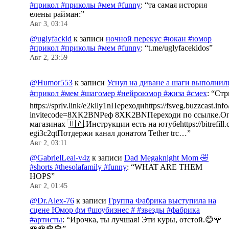
#прикол #приколы #мем #funny
: “
та самая история
елены райман:
”
Авг 3, 03:14
@uglyfackid
к записи
ночной перекус #юкан #юмор
#прикол #приколы #мем #funny
: “
t.me/uglyfacekidos
”
Авг 2, 23:59
@Humor553
к записи
Уснул на диване а шаги выполнил
#прикол #мем #шагомер #нейроюмор #жиза #смех
: “
Стр
https://sprlv.link/e2klly1nПереходиhttps://fsveg.buzzcast.inf
invitecode=8XK2BNРеф 8XK2BNПереходи по ссылке.Оп
магазинах 🇺🇦.Инструкции есть на ютубеhttps://bitrefill.
egi3c2qtПотдержи канал донатом Tether trc…
”
Авг 2, 03:11
@GabrielLeal-v4z
к записи
Dad Megaknight Mom 🤣
#shorts #thesolafamily #funny
: “
WHAT ARE THEM
HOPS
”
Авг 2, 01:45
@Dr.Alex-76
к записи
Группа Фабрика выступила на
сцене Юмор фм #шоубизнес # #звезды #фабрика
#артисты
: “
Ирочка, ты лучшая! Эти куры, отстой.😊🌹
🌹🌹🌹🌹
”