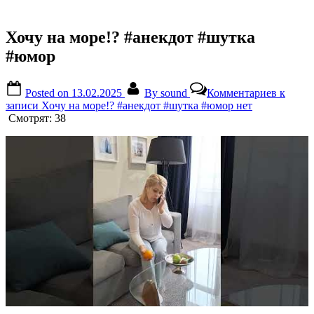
Хочу на море!? #анекдот #шутка
#юмор
Posted on
13.02.2025
By
sound
Комментариев
к
записи Хочу на море!? #анекдот #шутка #юмор
нет
Смотрят:
38