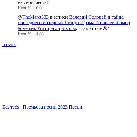
на свои места!
”
Июл 29, 16:01
@TheMaret333
к записи
Валерий Соловей и тайна
последнего интервью Линдси Грэма #соловей #юмор
#смешно #сатира #приколы
: “
Так это он😮
”
Июл 29, 14:06
movies
М
2
Без тебя | Премьера песни 2023
Песни