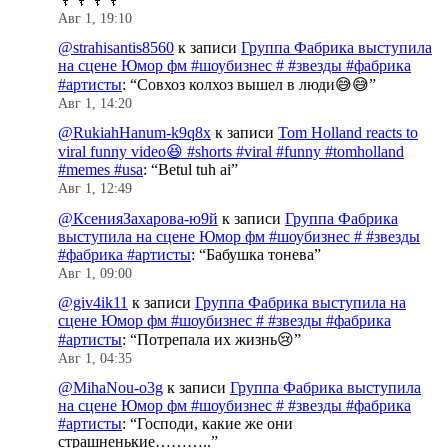
Авг 1, 19:10
@strahisantis8560
к записи
Группа Фабрика выступила
на сцене Юмор фм #шоубизнес # #звезды #фабрика
#артисты
: “
Совхоз колхоз вышел в люди😅😅
”
Авг 1, 14:20
@RukiahHanum-k9q8x
к записи
Tom Holland reacts to
viral funny video😆 #shorts #viral #funny #tomholland
#memes #usa
: “
Betul tuh ai
”
Авг 1, 12:49
@КсенияЗахарова-ю9й
к записи
Группа Фабрика
выступила на сцене Юмор фм #шоубизнес # #звезды
#фабрика #артисты
: “
Бабушка тонева
”
Авг 1, 09:00
@giv4ik11
к записи
Группа Фабрика выступила на
сцене Юмор фм #шоубизнес # #звезды #фабрика
#артисты
: “
Потрепала их жизнь😢
”
Авг 1, 04:35
@MihaNou-o3g
к записи
Группа Фабрика выступила
на сцене Юмор фм #шоубизнес # #звезды #фабрика
#артисты
: “
Господи, какие же они
страшненькие………..
”