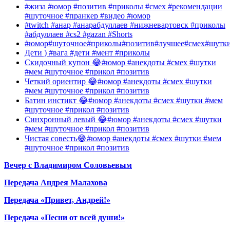
#жиза #юмор #позитив #приколы #смех #рекомендации
#шуточное #пранкер #видео #юмор
#twitch #анар #анарабдуллаев #нижневартовск #приколы
#абдуллаев #cs2 #gazan #Shorts
#юмор#шуточное#приколы#позитив#лучшее#смех#шутк
Дети ) #вага #дети #мент #приколы
Скидочный купон 😂#юмор #анекдоты #смех #шутки
#мем #шуточное #прикол #позитив
Четкий ориентир 😂#юмор #анекдоты #смех #шутки
#мем #шуточное #прикол #позитив
Батин инстикт 😂#юмор #анекдоты #смех #шутки #мем
#шуточное #прикол #позитив
Синхронный левый 😂#юмор #анекдоты #смех #шутки
#мем #шуточное #прикол #позитив
Чистая совесть😂#юмор #анекдоты #смех #шутки #мем
#шуточное #прикол #позитив
Вечер с Владимиром Соловьевым
Передача Андрея Малахова
Передача «Привет, Андрей!»
Передача «Песни от всей души!»