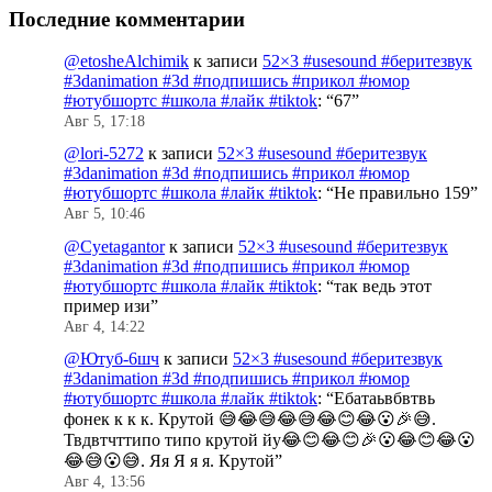
Последние комментарии
@etosheAlchimik
к записи
52×3 #usesound #беритезвук
#3danimation #3d #подпишись #прикол #юмор
#ютубшортс #школа #лайк #tiktok
: “
67
”
Авг 5, 17:18
@lori-5272
к записи
52×3 #usesound #беритезвук
#3danimation #3d #подпишись #прикол #юмор
#ютубшортс #школа #лайк #tiktok
: “
Не правильно 159
”
Авг 5, 10:46
@Cyetagantor
к записи
52×3 #usesound #беритезвук
#3danimation #3d #подпишись #прикол #юмор
#ютубшортс #школа #лайк #tiktok
: “
так ведь этот
пример изи
”
Авг 4, 14:22
@Ютуб-6шч
к записи
52×3 #usesound #беритезвук
#3danimation #3d #подпишись #прикол #юмор
#ютубшортс #школа #лайк #tiktok
: “
Ебатаьвбвтвь
фонек к к к. Крутой 😅😂😅😂😅😂😊😂😮🎉😅.
Твдвтчттипо типо крутой йу😂😊😂😊🎉😮😂😊😂😮
😂😅😮😅. Яя Я я я. Крутой
”
Авг 4, 13:56