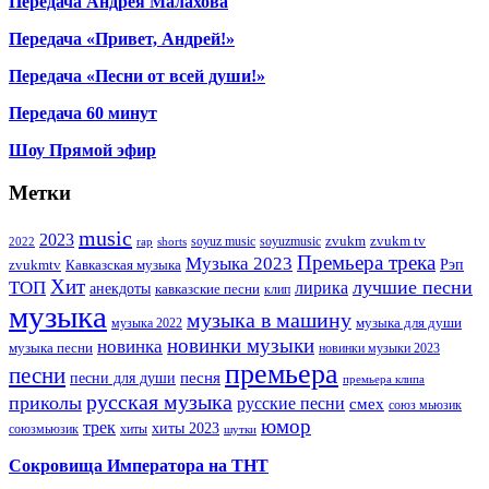
Передача Андрея Малахова
Передача «Привет, Андрей!»
Передача «Песни от всей души!»
Передача 60 минут
Шоу Прямой эфир
Метки
music
2023
zvukm
zvukm tv
soyuz music
soyuzmusic
2022
rap
shorts
Премьера трека
Музыка 2023
Рэп
zvukmtv
Кавказская музыка
Хит
лучшие песни
ТОП
лирика
анекдоты
кавказские песни
клип
музыка
музыка в машину
музыка для души
музыка 2022
новинки музыки
новинка
музыка песни
новинки музыки 2023
премьера
песни
песни для души
песня
премьера клипа
русская музыка
приколы
русские песни
смех
союз мьюзик
юмор
трек
хиты 2023
хиты
союзмьюзик
шутки
Сокровища Императора на ТНТ