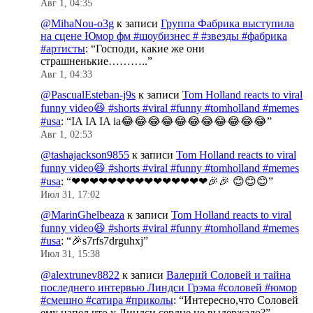
Авг 1, 04:35
@MihaNou-o3g
к записи
Группа Фабрика выступила
на сцене Юмор фм #шоубизнес # #звезды #фабрика
#артисты
: “
Господи, какие же они
страшненькие………..
”
Авг 1, 04:33
@PascualEsteban-j9s
к записи
Tom Holland reacts to viral
funny video😆 #shorts #viral #funny #tomholland #memes
#usa
: “
IA IA IA ia😂😂😂😂😂😂😂😂😂😂😂
”
Авг 1, 02:53
@tashajackson9855
к записи
Tom Holland reacts to viral
funny video😆 #shorts #viral #funny #tomholland #memes
#usa
: “
❤❤❤❤❤❤❤❤❤❤❤❤❤❤❤🎉🎉 😊😊😊
”
Июл 31, 17:02
@MarinGhelbeaza
к записи
Tom Holland reacts to viral
funny video😆 #shorts #viral #funny #tomholland #memes
#usa
: “
🎉s7rfs7drguhxj
”
Июл 31, 15:38
@alextrunev8822
к записи
Валерий Соловей и тайна
последнего интервью Линдси Грэма #соловей #юмор
#смешно #сатира #приколы
: “
Интересно,что Соловей
ему напел,что у Линдси сердце не выдержало?
”