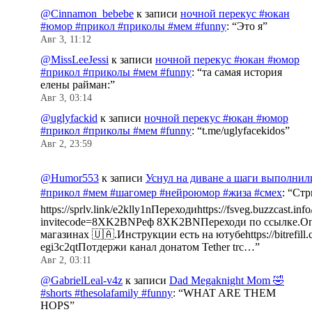
@Cinnamon_bebebe
к записи
ночной перекус #юкан
#юмор #прикол #приколы #мем #funny
: “
Это я
”
Авг 3, 11:12
@MissLeeJessi
к записи
ночной перекус #юкан #юмор
#прикол #приколы #мем #funny
: “
та самая история
елены райман:
”
Авг 3, 03:14
@uglyfackid
к записи
ночной перекус #юкан #юмор
#прикол #приколы #мем #funny
: “
t.me/uglyfacekidos
”
Авг 2, 23:59
@Humor553
к записи
Уснул на диване а шаги выполнил
#прикол #мем #шагомер #нейроюмор #жиза #смех
: “
Стр
https://sprlv.link/e2klly1nПереходиhttps://fsveg.buzzcast.inf
invitecode=8XK2BNРеф 8XK2BNПереходи по ссылке.Оп
магазинах 🇺🇦.Инструкции есть на ютубеhttps://bitrefill.
egi3c2qtПотдержи канал донатом Tether trc…
”
Авг 2, 03:11
@GabrielLeal-v4z
к записи
Dad Megaknight Mom 🤣
#shorts #thesolafamily #funny
: “
WHAT ARE THEM
HOPS
”