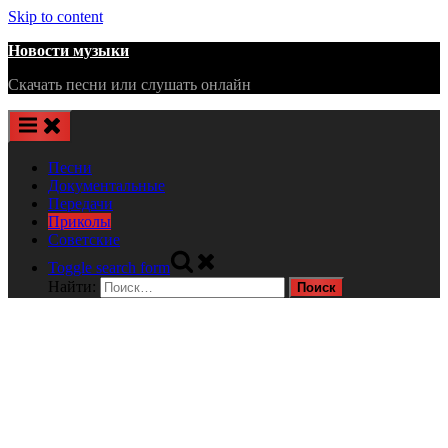
Skip to content
Новости музыки
Скачать песни или слушать онлайн
Песни
Документальные
Передачи
Приколы
Советские
Toggle search form
Найти: