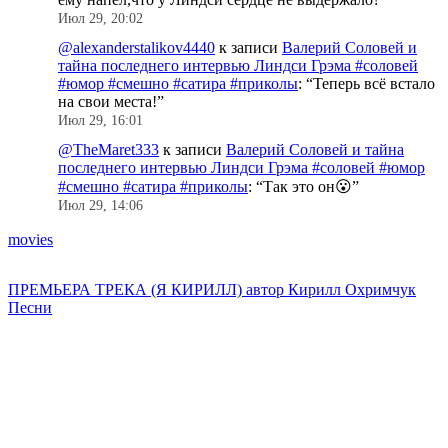
Июл 29, 20:02
@alexanderstalikov4440
к записи
Валерий Соловей и
тайна последнего интервью Линдси Грэма #соловей
#юмор #смешно #сатира #приколы
: “
Теперь всё встало
на свои места!
”
Июл 29, 16:01
@TheMaret333
к записи
Валерий Соловей и тайна
последнего интервью Линдси Грэма #соловей #юмор
#смешно #сатира #приколы
: “
Так это он😮
”
Июл 29, 14:06
movies
ПРЕМЬЕРА ТРЕКА (Я КИРИЛЛ) автор Кирилл Охримчук
Песни