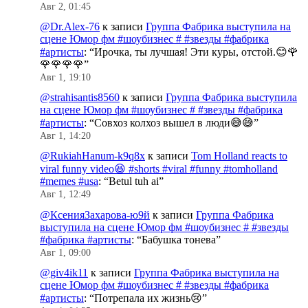
Авг 2, 01:45
@Dr.Alex-76
к записи
Группа Фабрика выступила на
сцене Юмор фм #шоубизнес # #звезды #фабрика
#артисты
: “
Ирочка, ты лучшая! Эти куры, отстой.😊🌹
🌹🌹🌹🌹
”
Авг 1, 19:10
@strahisantis8560
к записи
Группа Фабрика выступила
на сцене Юмор фм #шоубизнес # #звезды #фабрика
#артисты
: “
Совхоз колхоз вышел в люди😅😅
”
Авг 1, 14:20
@RukiahHanum-k9q8x
к записи
Tom Holland reacts to
viral funny video😆 #shorts #viral #funny #tomholland
#memes #usa
: “
Betul tuh ai
”
Авг 1, 12:49
@КсенияЗахарова-ю9й
к записи
Группа Фабрика
выступила на сцене Юмор фм #шоубизнес # #звезды
#фабрика #артисты
: “
Бабушка тонева
”
Авг 1, 09:00
@giv4ik11
к записи
Группа Фабрика выступила на
сцене Юмор фм #шоубизнес # #звезды #фабрика
#артисты
: “
Потрепала их жизнь😢
”