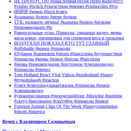
НЕ ПРОПУСТИ! Наша первая песня скоро выходит!!!
#vtuber #twitch #твичстрим #memes #vtuberclips #fyp
🤣🤣🤣 #юмор #батя #смех
#плаванье #озеро #море #юмор
ТГК: позовите эйчара! #карьера #юмор #резюме
#рекомендации #hr
Равносильные углы. Приколы, смешные видео, мемы
жиза юмор, тренировки для снижения веса и прокачки
ВОЗДУХАН ПОКАЗАЛ КТО ТУТ ГЛАВНЫЙ
#giftsbattle #вреки #приколы
#Зубарев #rammstein #shorts #барселона #путешествия
#приколы #мемы #юмор #песни #barcelona
#мемы #рекомендации #шуточное #смешновидео
#приколы #memes
Tom Holland React Viral Videos #tomholland #funny
#trynottolaugh #reaction
#смех #смехпродливаетжизнь #приколы #юмор
#смешновидео
#урокирисования #творческийблог #drawing #painting
#скетч #рисование #скетчбук #приколы #юмор
Funniest Animal Clips Of The Week #funnycompilation
#shorts #america
Вечер с Владимиром Соловьевым