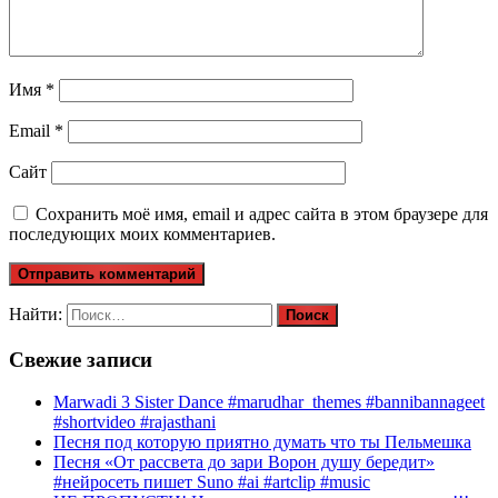
Имя
*
Email
*
Сайт
Сохранить моё имя, email и адрес сайта в этом браузере для
последующих моих комментариев.
Найти:
Свежие записи
Marwadi 3 Sister Dance #marudhar_themes #bannibannageet
#shortvideo #rajasthani
Песня под которую приятно думать что ты Пельмешка
Песня «От рассвета до зари Ворон душу бередит»
#нейросеть пишет Suno #ai #artclip #music