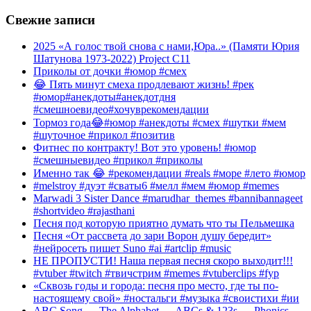
Свежие записи
2025 «А голос твой снова с нами,Юра..» (Памяти Юрия
Шатунова 1973-2022) Project C11
Приколы от дочки #юмор #смех
😂 Пять минут смеха продлевают жизнь! #рек
#юмор#анекдоты#анекдотдня
#смешноевидео#хочуврекомендации
Тормоз года😂#юмор #анекдоты #смех #шутки #мем
#шуточное #прикол #позитив
Фитнес по контракту! Вот это уровень! #юмор
#смешныевидео #прикол #приколы
Именно так 😂 #рекомендации #reals #море #лето #юмор
#melstroy #дуэт #сваты6 #мелл #мем #юмор #memes
Marwadi 3 Sister Dance #marudhar_themes #bannibannageet
#shortvideo #rajasthani
Песня под которую приятно думать что ты Пельмешка
Песня «От рассвета до зари Ворон душу бередит»
#нейросеть пишет Suno #ai #artclip #music
НЕ ПРОПУСТИ! Наша первая песня скоро выходит!!!
#vtuber #twitch #твичстрим #memes #vtuberclips #fyp
«Сквозь годы и города: песня про место, где ты по-
настоящему свой» #ностальги #музыка #своистихи #ии
ABC Song — The Alphabet — ABCs & 123s — Phonics —