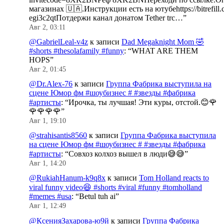
магазинах 🇺🇦.Инструкции есть на ютубеhttps://bitrefill.
egi3c2qtПотдержи канал донатом Tether trc…
”
Авг 2, 03:11
@GabrielLeal-v4z
к записи
Dad Megaknight Mom 🤣
#shorts #thesolafamily #funny
: “
WHAT ARE THEM
HOPS
”
Авг 2, 01:45
@Dr.Alex-76
к записи
Группа Фабрика выступила на
сцене Юмор фм #шоубизнес # #звезды #фабрика
#артисты
: “
Ирочка, ты лучшая! Эти куры, отстой.😊🌹
🌹🌹🌹🌹
”
Авг 1, 19:10
@strahisantis8560
к записи
Группа Фабрика выступила
на сцене Юмор фм #шоубизнес # #звезды #фабрика
#артисты
: “
Совхоз колхоз вышел в люди😅😅
”
Авг 1, 14:20
@RukiahHanum-k9q8x
к записи
Tom Holland reacts to
viral funny video😆 #shorts #viral #funny #tomholland
#memes #usa
: “
Betul tuh ai
”
Авг 1, 12:49
@КсенияЗахарова-ю9й
к записи
Группа Фабрика