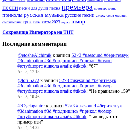
премьера
песни
песни для души
песня
премьера клипа
русская музыка
приколы
русские песни
смех
союз мьюзик
юмор
трек
хиты 2023
хиты
союзмьюзик
шутки
Сокровища Императора на ТНТ
Последние комментарии
@etosheAlchimik
к записи
52×3 #usesound #беритезвук
#3danimation #3d #подпишись #прикол #юмор
#ютубшортс #школа #лайк #tiktok
: “
67
”
Авг 5, 17:18
@lori-5272
к записи
52×3 #usesound #беритезвук
#3danimation #3d #подпишись #прикол #юмор
#ютубшортс #школа #лайк #tiktok
: “
Не правильно 159
”
Авг 5, 10:46
@Cyetagantor
к записи
52×3 #usesound #беритезвук
#3danimation #3d #подпишись #прикол #юмор
#ютубшортс #школа #лайк #tiktok
: “
так ведь этот
пример изи
”
Авг 4, 14:22