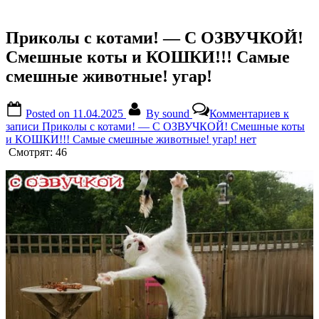
Приколы с котами! — С ОЗВУЧКОЙ!
Смешные коты и КОШКИ!!! Самые
смешные животные! угар!
Posted on
11.04.2025
By
sound
Комментариев
к
записи Приколы с котами! — С ОЗВУЧКОЙ! Смешные коты
и КОШКИ!!! Самые смешные животные! угар!
нет
Смотрят:
46