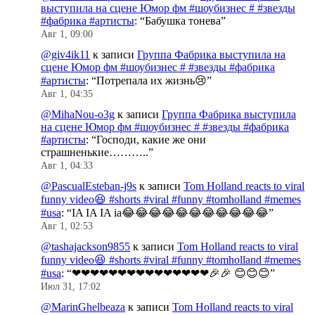
выступила на сцене Юмор фм #шоубизнес # #звезды
#фабрика #артисты
: “
Бабушка тонева
”
Авг 1, 09:00
@giv4ik11
к записи
Группа Фабрика выступила на
сцене Юмор фм #шоубизнес # #звезды #фабрика
#артисты
: “
Потрепала их жизнь😢
”
Авг 1, 04:35
@MihaNou-o3g
к записи
Группа Фабрика выступила
на сцене Юмор фм #шоубизнес # #звезды #фабрика
#артисты
: “
Господи, какие же они
страшненькие………..
”
Авг 1, 04:33
@PascualEsteban-j9s
к записи
Tom Holland reacts to viral
funny video😆 #shorts #viral #funny #tomholland #memes
#usa
: “
IA IA IA ia😂😂😂😂😂😂😂😂😂😂😂
”
Авг 1, 02:53
@tashajackson9855
к записи
Tom Holland reacts to viral
funny video😆 #shorts #viral #funny #tomholland #memes
#usa
: “
❤❤❤❤❤❤❤❤❤❤❤❤❤❤❤🎉🎉 😊😊😊
”
Июл 31, 17:02
@MarinGhelbeaza
к записи
Tom Holland reacts to viral