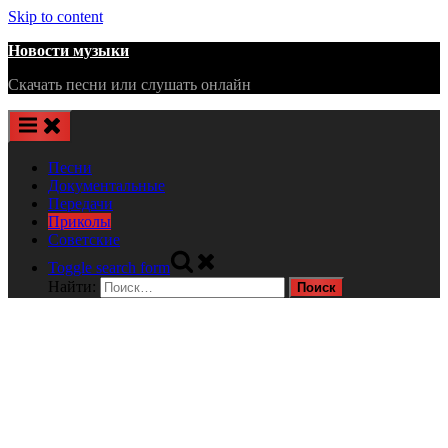
Skip to content
Новости музыки
Скачать песни или слушать онлайн
Песни
Документальные
Передачи
Приколы
Советские
Toggle search form
Найти: