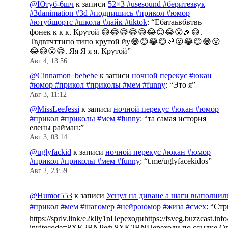
@Ютуб-6шч
к записи
52×3 #usesound #беритезвук
#3danimation #3d #подпишись #прикол #юмор
#ютубшортс #школа #лайк #tiktok
: “
Ебатаьвбвтвь
фонек к к к. Крутой 😅😂😅😂😅😂😊😂😮🎉😅.
Твдвтчттипо типо крутой йу😂😊😂😊🎉😮😂😊😂😮
😂😅😮😅. Яя Я я я. Крутой
”
Авг 4, 13:56
@Cinnamon_bebebe
к записи
ночной перекус #юкан
#юмор #прикол #приколы #мем #funny
: “
Это я
”
Авг 3, 11:12
@MissLeeJessi
к записи
ночной перекус #юкан #юмор
#прикол #приколы #мем #funny
: “
та самая история
елены райман:
”
Авг 3, 03:14
@uglyfackid
к записи
ночной перекус #юкан #юмор
#прикол #приколы #мем #funny
: “
t.me/uglyfacekidos
”
Авг 2, 23:59
@Humor553
к записи
Уснул на диване а шаги выполнил
#прикол #мем #шагомер #нейроюмор #жиза #смех
: “
Стр
https://sprlv.link/e2klly1nПереходиhttps://fsveg.buzzcast.inf
invitecode=8XK2BNРеф 8XK2BNПереходи по ссылке.Оп