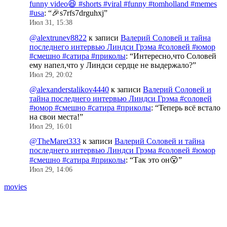
funny video😆 #shorts #viral #funny #tomholland #memes
#usa
: “
🎉s7rfs7drguhxj
”
Июл 31, 15:38
@alextrunev8822
к записи
Валерий Соловей и тайна
последнего интервью Линдси Грэма #соловей #юмор
#смешно #сатира #приколы
: “
Интересно,что Соловей
ему напел,что у Линдси сердце не выдержало?
”
Июл 29, 20:02
@alexanderstalikov4440
к записи
Валерий Соловей и
тайна последнего интервью Линдси Грэма #соловей
#юмор #смешно #сатира #приколы
: “
Теперь всё встало
на свои места!
”
Июл 29, 16:01
@TheMaret333
к записи
Валерий Соловей и тайна
последнего интервью Линдси Грэма #соловей #юмор
#смешно #сатира #приколы
: “
Так это он😮
”
Июл 29, 14:06
movies
S