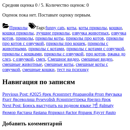
Средняя оценка
0
/ 5. Количество оценок:
0
Оценок пока нет. Поставьте оценку первым.
Приколы
Tags:
funny cats
,
коты
,
коты приколы
,
кошки
,
кошки приколы
,
лучшие приколы
,
озвучка животных
,
озвучка
котов
,
приколы
,
приколы коты
,
приколы про котов
,
приколы
про котов с озвучкой
,
приколы про кошек
,
приколы с
животными
,
приколы с котами
,
приколы с котами с озвучкой
,
приколы с кошками
,
приколы с озвучкой
,
про котов
,
ржака до
слез
,
с озвучкой
,
смех
,
Смешное видео
,
смешные видео
,
смешные животные
,
смешные коты
,
смешные коты с
озвучкой
,
смешные кошки
,
тест на психику
Навигация по записям
Previous Post:
#2025 #рек #сниппет #паранойя #топ #музыка
#хит #всеволиш #vsevolish #сниппеттрека #релиз #рок
Next Post:
Боюсь выступать на родном языке ?☝️ #almaty
#юмор #астана #astana #прикол #actor #пранк #дуэт #auto
Добавить комментарий