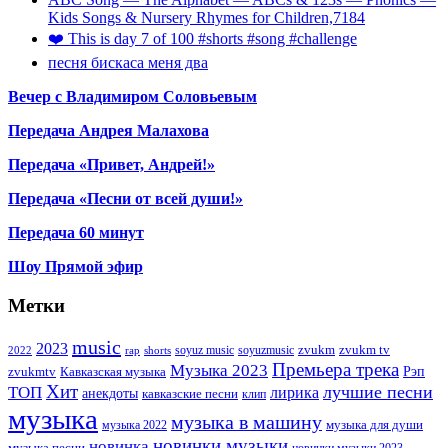
Kids Songs & Nursery Rhymes for Children,7184
❤️ This is day 7 of 100 #shorts #song #challenge
песня бискаса меня два
Вечер с Владимиром Соловьевым
Передача Андрея Малахова
Передача «Привет, Андрей!»
Передача «Песни от всей души!»
Передача 60 минут
Шоу Прямой эфир
Метки
music
2023
zvukm
zvukm tv
soyuz music
soyuzmusic
2022
rap
shorts
Премьера трека
Музыка 2023
Рэп
zvukmtv
Кавказская музыка
Хит
лучшие песни
ТОП
лирика
анекдоты
кавказские песни
клип
музыка
музыка в машину
музыка для души
музыка 2022
новинки музыки
новинка
музыка песни
новинки музыки 2023