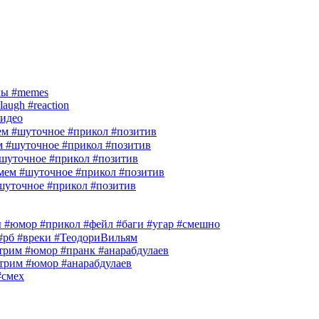
лы #memes
laugh #reaction
идео
м #шуточное #прикол #позитив
м #шуточное #прикол #позитив
шуточное #прикол #позитив
ем #шуточное #прикол #позитив
шуточное #прикол #позитив
гры #юмор #прикол #фейл #баги #угар #смешно
 #рб #вреки #ТеодориВильям
им #юмор #пранк #анарабдулаев
рим #юмор #анарабдулаев
#смех