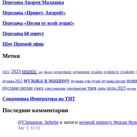
Передача Андрея Малахова
Передача «Привет, Андрей!»
Передача «Песни от всей души!»
Передача 60 минут
Шоу Прямой эфир
Метки
music
2023
zvukm
zvukm tv
zvukmtv
soyuz music
soyuzmusic
2022
rap
shorts
музыка в машину
нов
музыка для души
музыка песни
музыка 2022
русские песни
трек
смех
хиты 2023
союз мьюзик
хиты
союзмьюзик
шутки
Сокровища Императора на ТНТ
Последние комментарии
@Cinnamon_bebebe
к записи
ночной перекус #юкан #юм
Авг 3, 11:12