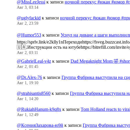
@MissLeeJessi
к записи
ночной перекус #юкан #юмор #
Авг 3, 03:14
@uglyfackid
к записи
ночной перекус #юкан #юмор #пр
Авг 2, 23:59
@Humor553
к записи
Уснул на диване а шаги выполнил
https://sprlv.link/e2klly1nПереходиhttps://fsveg.buzzc
🇺🇦.Инструкции есть на ютубеhttps://bitrefill.com/invit
Авг 2, 03:11
@GabrielLeal-v4z
к записи
Dad Megaknight Mom 🤣 #shorts
Авг 2, 01:45
@Dr.Alex-76
к записи
Группа Фабрика выступила на сц
Авг 1, 19:10
@strahisantis8560
к записи
Группа Фабрика выступила н
Авг 1, 14:20
@RukiahHanum-k9q8x
к записи
Tom Holland reacts to vir
Авг 1, 12:49
@КсенияЗахарова-ю9й
к записи
Группа Фабрика выступ