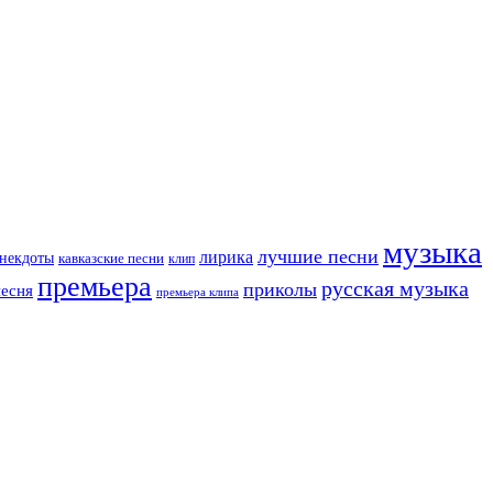
музыка
лучшие песни
лирика
некдоты
кавказские песни
клип
премьера
русская музыка
приколы
песня
премьера клипа