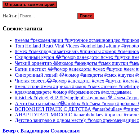
Найти:
Свежие записи
#мемы #рекомендации #шуточное #смешновидео #прико
Tom Holland React Viral Videos #tomholland #funny #trynotto
#смех #смехпродливаетжизнь #приколы #юмор #смешнов
Скидочный купон 😂#юмор #анекдоты #смех #шутки #ме
Четкий ориентир 😂#юмор #анекдоты #смех #шутки #ме
Батин инстикт 😂#юмор #анекдоты #смех #шутки #мем #
Синхронный левый 😂#юмор #анекдоты #смех #шутки #м
Чистая совесть😂#юмор #анекдоты #смех #шутки #мем #
#меллстрой #мем #прикол #юмор #смех #memes #mellstroy
#длямамвдекрете #юмор #беременность #молодаямама
#lisichek #dyinglight2 #Dyinglight2stayhuman 💚 #мем #и
А что бы ты выбрал?😄#roblox #rb #мем #юмор #роблокс
ВСПОМНИЛ ПРАНК С ДЕТСТВА #anarabdullaev #твичстр
АНАР ПУГАЕТ МИСОЛО #anarabdullaev #прикол #твичст
Детство заиграло в одном месте)) #юмор #рекомендации 
Вечер с Владимиром Соловьевым