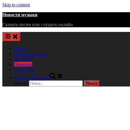
Skip to content
Новости музыки
Скачать песни или слушать онлайн
Песни
Документальные
Передачи
Приколы
Советские
Toggle search form
Найти: