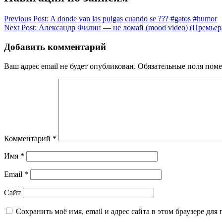
Previous Post:
A donde van las pulgas cuando se ??? #gatos #humor
Next Post:
Александр Филин — не ломай (mood video) (Премьера
Добавить комментарий
Ваш адрес email не будет опубликован.
Обязательные поля пом
Комментарий
*
Имя
*
Email
*
Сайт
Сохранить моё имя, email и адрес сайта в этом браузере д