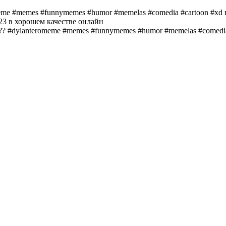
eme #memes #funnymemes #humor #memelas #comedia #cartoon #xd 
23 в хорошем качестве онлайн
a ?️? #dylanteromeme #memes #funnymemes #humor #memelas #comedia #