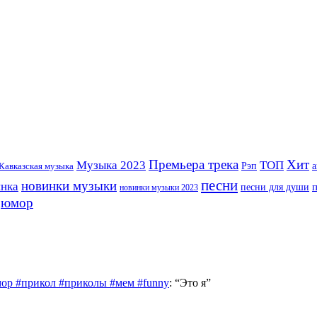
Премьера трека
Хит
Музыка 2023
ТОП
Рэп
Кавказская музыка
а
песни
новинки музыки
инка
песни для души
новинки музыки 2023
юмор
ор #прикол #приколы #мем #funny
: “
Это я
”