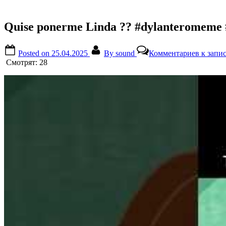
Quise ponerme Linda ?️? #dylanteromem
Posted on
25.04.2025
By
sound
Комментариев
к запис
Смотрят:
28