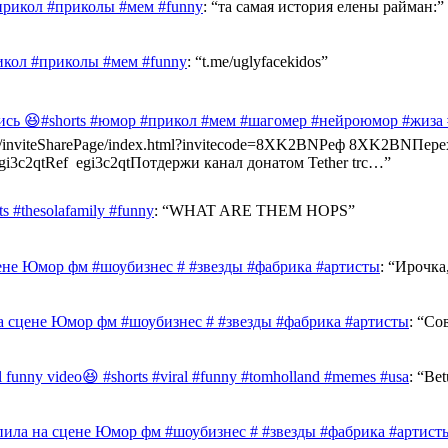
прикол #приколы #мем #funny
: “
та самая история елены райман:
”
икол #приколы #мем #funny
: “
t.me/uglyfacekidos
”
ись 😆#shorts #юмор #прикол #мем #шагомер #нейроюмор #жиза
ast.info/inviteSharePage/index.html?invitecode=8XK2BNРеф 8XK2BN
e/egi3c2qtRef egi3c2qtПотдержи канал донатом Tether trc…
”
 #thesolafamily #funny
: “
WHAT ARE THEM HOPS
”
ене Юмор фм #шоубизнес # #звезды #фабрика #артисты
: “
Ирочка,
а сцене Юмор фм #шоубизнес # #звезды #фабрика #артисты
: “
Сов
al funny video😆 #shorts #viral #funny #tomholland #memes #usa
: “
Bet
ила на сцене Юмор фм #шоубизнес # #звезды #фабрика #артист