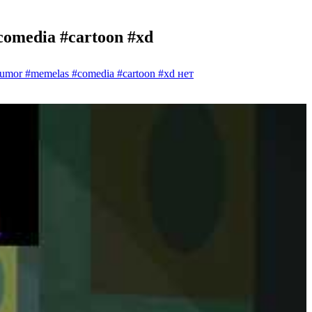
omedia #cartoon #xd
umor #memelas #comedia #cartoon #xd
нет