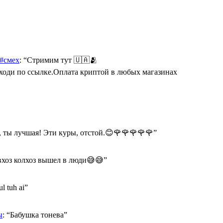
 #смех
: “
Стримим тут 🇺🇦🫂
Переходи по ссылке.Оплата криптой в любых магазинах
 ты лучшая! Эти куры, отстой.😊🌹🌹🌹🌹🌹
”
хоз колхоз вышел в люди😅😅
”
ul tuh ai
”
ы
: “
Бабушка тонева
”