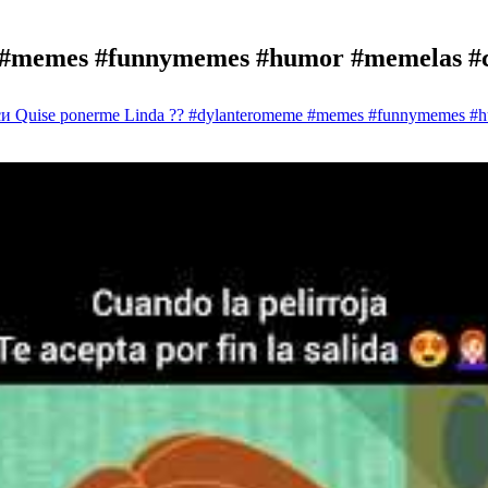
e #memes #funnymemes #humor #memelas #c
и Quise ponerme Linda ?️? #dylanteromeme #memes #funnymemes #h