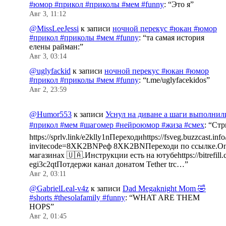
#юмор #прикол #приколы #мем #funny
: “
Это я
”
Авг 3, 11:12
@MissLeeJessi
к записи
ночной перекус #юкан #юмор
#прикол #приколы #мем #funny
: “
та самая история
елены райман:
”
Авг 3, 03:14
@uglyfackid
к записи
ночной перекус #юкан #юмор
#прикол #приколы #мем #funny
: “
t.me/uglyfacekidos
”
Авг 2, 23:59
@Humor553
к записи
Уснул на диване а шаги выполнил
#прикол #мем #шагомер #нейроюмор #жиза #смех
: “
Стр
https://sprlv.link/e2klly1nПереходиhttps://fsveg.buzzcast.inf
invitecode=8XK2BNРеф 8XK2BNПереходи по ссылке.Оп
магазинах 🇺🇦.Инструкции есть на ютубеhttps://bitrefill.
egi3c2qtПотдержи канал донатом Tether trc…
”
Авг 2, 03:11
@GabrielLeal-v4z
к записи
Dad Megaknight Mom 🤣
#shorts #thesolafamily #funny
: “
WHAT ARE THEM
HOPS
”
Авг 2, 01:45