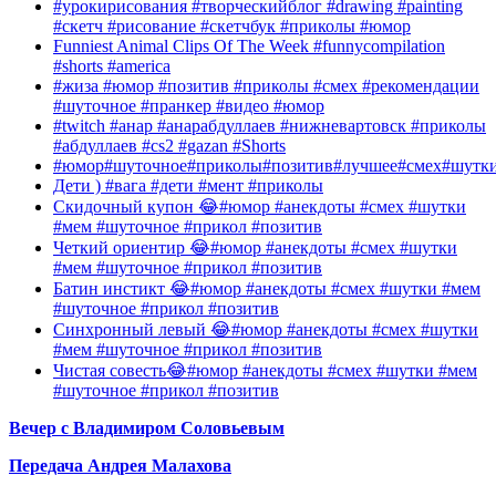
#урокирисования #творческийблог #drawing #painting
#скетч #рисование #скетчбук #приколы #юмор
Funniest Animal Clips Of The Week #funnycompilation
#shorts #america
#жиза #юмор #позитив #приколы #смех #рекомендации
#шуточное #пранкер #видео #юмор
#twitch #анар #анарабдуллаев #нижневартовск #приколы
#абдуллаев #cs2 #gazan #Shorts
#юмор#шуточное#приколы#позитив#лучшее#смех#шутк
Дети ) #вага #дети #мент #приколы
Скидочный купон 😂#юмор #анекдоты #смех #шутки
#мем #шуточное #прикол #позитив
Четкий ориентир 😂#юмор #анекдоты #смех #шутки
#мем #шуточное #прикол #позитив
Батин инстикт 😂#юмор #анекдоты #смех #шутки #мем
#шуточное #прикол #позитив
Синхронный левый 😂#юмор #анекдоты #смех #шутки
#мем #шуточное #прикол #позитив
Чистая совесть😂#юмор #анекдоты #смех #шутки #мем
#шуточное #прикол #позитив
Вечер с Владимиром Соловьевым
Передача Андрея Малахова