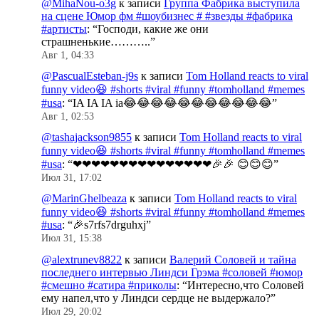
@MihaNou-o3g
к записи
Группа Фабрика выступила
на сцене Юмор фм #шоубизнес # #звезды #фабрика
#артисты
: “
Господи, какие же они
страшненькие………..
”
Авг 1, 04:33
@PascualEsteban-j9s
к записи
Tom Holland reacts to viral
funny video😆 #shorts #viral #funny #tomholland #memes
#usa
: “
IA IA IA ia😂😂😂😂😂😂😂😂😂😂😂
”
Авг 1, 02:53
@tashajackson9855
к записи
Tom Holland reacts to viral
funny video😆 #shorts #viral #funny #tomholland #memes
#usa
: “
❤❤❤❤❤❤❤❤❤❤❤❤❤❤❤🎉🎉 😊😊😊
”
Июл 31, 17:02
@MarinGhelbeaza
к записи
Tom Holland reacts to viral
funny video😆 #shorts #viral #funny #tomholland #memes
#usa
: “
🎉s7rfs7drguhxj
”
Июл 31, 15:38
@alextrunev8822
к записи
Валерий Соловей и тайна
последнего интервью Линдси Грэма #соловей #юмор
#смешно #сатира #приколы
: “
Интересно,что Соловей
ему напел,что у Линдси сердце не выдержало?
”
Июл 29, 20:02