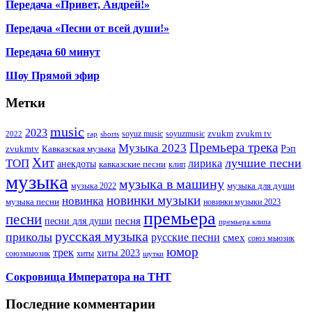
Передача «Привет, Андрей!»
Передача «Песни от всей души!»
Передача 60 минут
Шоу Прямой эфир
Метки
music
2023
zvukm
zvukm tv
soyuz music
soyuzmusic
2022
rap
shorts
Премьера трека
Музыка 2023
Рэп
zvukmtv
Кавказская музыка
Хит
лучшие песни
ТОП
лирика
анекдоты
кавказские песни
клип
музыка
музыка в машину
музыка для души
музыка 2022
новинки музыки
новинка
музыка песни
новинки музыки 2023
премьера
песни
песни для души
песня
премьера клипа
русская музыка
приколы
русские песни
смех
союз мьюзик
юмор
трек
хиты 2023
хиты
союзмьюзик
шутки
Сокровища Императора на ТНТ
Последние комментарии