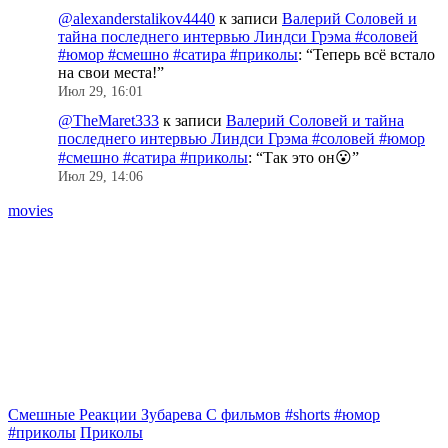
@alexanderstalikov4440
к записи
Валерий Соловей и
тайна последнего интервью Линдси Грэма #соловей
#юмор #смешно #сатира #приколы
: “
Теперь всё встало
на свои места!
”
Июл 29, 16:01
@TheMaret333
к записи
Валерий Соловей и тайна
последнего интервью Линдси Грэма #соловей #юмор
#смешно #сатира #приколы
: “
Так это он😮
”
Июл 29, 14:06
movies
Смешные Реакции Зубарева С фильмов #shorts #юмор
#приколы
Приколы