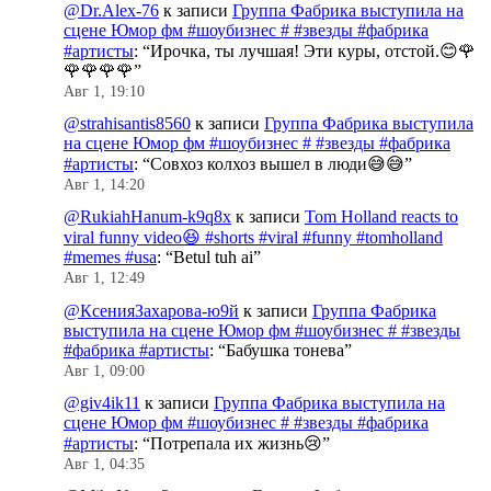
@Dr.Alex-76
к записи
Группа Фабрика выступила на
сцене Юмор фм #шоубизнес # #звезды #фабрика
#артисты
: “
Ирочка, ты лучшая! Эти куры, отстой.😊🌹
🌹🌹🌹🌹
”
Авг 1, 19:10
@strahisantis8560
к записи
Группа Фабрика выступила
на сцене Юмор фм #шоубизнес # #звезды #фабрика
#артисты
: “
Совхоз колхоз вышел в люди😅😅
”
Авг 1, 14:20
@RukiahHanum-k9q8x
к записи
Tom Holland reacts to
viral funny video😆 #shorts #viral #funny #tomholland
#memes #usa
: “
Betul tuh ai
”
Авг 1, 12:49
@КсенияЗахарова-ю9й
к записи
Группа Фабрика
выступила на сцене Юмор фм #шоубизнес # #звезды
#фабрика #артисты
: “
Бабушка тонева
”
Авг 1, 09:00
@giv4ik11
к записи
Группа Фабрика выступила на
сцене Юмор фм #шоубизнес # #звезды #фабрика
#артисты
: “
Потрепала их жизнь😢
”
Авг 1, 04:35