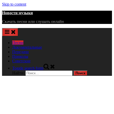
Skip to content
Новости музыки
Скачать песни или слушать онлайн
Песни
Документальные
Передачи
Приколы
Советские
Toggle search form
Найти: