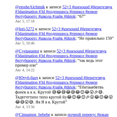
@etosheAlchimik
к записи
52×3 #usesound #беритезвук
#3danimation #3d #подпишись #прикол #юмор
#ютубшортс #школа #лайк #tiktok
: “
67
”
Авг 5, 17:18
@lori-5272
к записи
52×3 #usesound #беритезвук
#3danimation #3d #подпишись #прикол #юмор
#ютубшортс #школа #лайк #tiktok
: “
Не правильно 159
”
Авг 5, 10:46
@Cyetagantor
к записи
52×3 #usesound #беритезвук
#3danimation #3d #подпишись #прикол #юмор
#ютубшортс #школа #лайк #tiktok
: “
так ведь этот
пример изи
”
Авг 4, 14:22
@Ютуб-6шч
к записи
52×3 #usesound #беритезвук
#3danimation #3d #подпишись #прикол #юмор
#ютубшортс #школа #лайк #tiktok
: “
Ебатаьвбвтвь
фонек к к к. Крутой 😅😂😅😂😅😂😊😂😮🎉😅.
Твдвтчттипо типо крутой йу😂😊😂😊🎉😮😂😊😂😮
😂😅😮😅. Яя Я я я. Крутой
”
Авг 4, 13:56
@Cinnamon_bebebe
к записи
ночной перекус #юкан