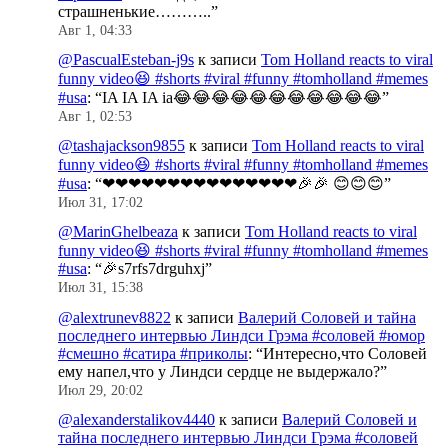
страшненькие………..
”
Авг 1, 04:33
@PascualEsteban-j9s
к записи
Tom Holland reacts to viral
funny video😆 #shorts #viral #funny #tomholland #memes
#usa
: “
IA IA IA ia😂😂😂😂😂😂😂😂😂😂😂
”
Авг 1, 02:53
@tashajackson9855
к записи
Tom Holland reacts to viral
funny video😆 #shorts #viral #funny #tomholland #memes
#usa
: “
❤❤❤❤❤❤❤❤❤❤❤❤❤❤❤🎉🎉 😊😊😊
”
Июл 31, 17:02
@MarinGhelbeaza
к записи
Tom Holland reacts to viral
funny video😆 #shorts #viral #funny #tomholland #memes
#usa
: “
🎉s7rfs7drguhxj
”
Июл 31, 15:38
@alextrunev8822
к записи
Валерий Соловей и тайна
последнего интервью Линдси Грэма #соловей #юмор
#смешно #сатира #приколы
: “
Интересно,что Соловей
ему напел,что у Линдси сердце не выдержало?
”
Июл 29, 20:02
@alexanderstalikov4440
к записи
Валерий Соловей и
тайна последнего интервью Линдси Грэма #соловей