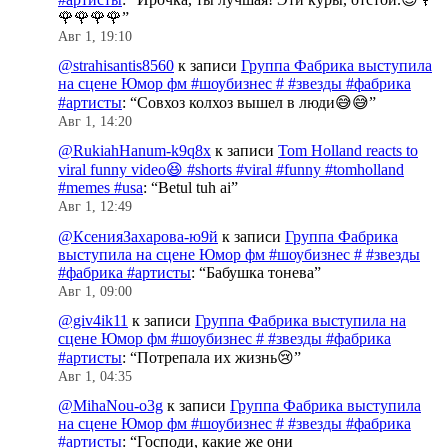
🌹🌹🌹🌹
”
Авг 1, 19:10
@strahisantis8560
к записи
Группа Фабрика выступила
на сцене Юмор фм #шоубизнес # #звезды #фабрика
#артисты
: “
Совхоз колхоз вышел в люди😅😅
”
Авг 1, 14:20
@RukiahHanum-k9q8x
к записи
Tom Holland reacts to
viral funny video😆 #shorts #viral #funny #tomholland
#memes #usa
: “
Betul tuh ai
”
Авг 1, 12:49
@КсенияЗахарова-ю9й
к записи
Группа Фабрика
выступила на сцене Юмор фм #шоубизнес # #звезды
#фабрика #артисты
: “
Бабушка тонева
”
Авг 1, 09:00
@giv4ik11
к записи
Группа Фабрика выступила на
сцене Юмор фм #шоубизнес # #звезды #фабрика
#артисты
: “
Потрепала их жизнь😢
”
Авг 1, 04:35
@MihaNou-o3g
к записи
Группа Фабрика выступила
на сцене Юмор фм #шоубизнес # #звезды #фабрика
#артисты
: “
Господи, какие же они