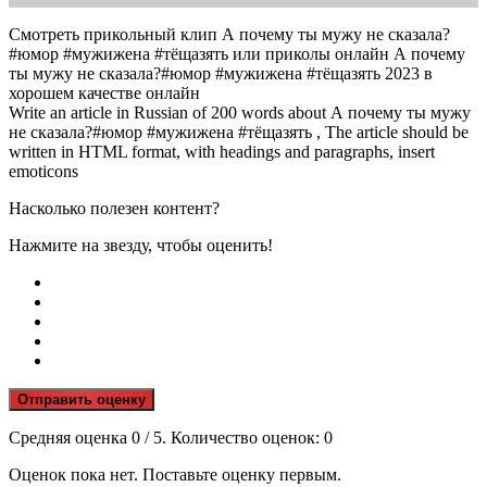
Смотреть прикольный клип А почему ты мужу не сказала?
#юмор #мужижена #тёщазять или приколы онлайн А почему
ты мужу не сказала?#юмор #мужижена #тёщазять 2023 в
хорошем качестве онлайн
Write an article in Russian of 200 words about А почему ты мужу
не сказала?#юмор #мужижена #тёщазять , The article should be
written in HTML format, with headings and paragraphs, insert
emoticons
Насколько полезен контент?
Нажмите на звезду, чтобы оценить!
Отправить оценку
Средняя оценка
0
/ 5. Количество оценок:
0
Оценок пока нет. Поставьте оценку первым.