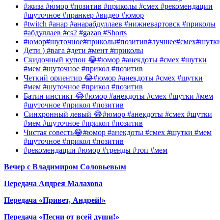
#жиза #юмор #позитив #приколы #смех #рекомендации
#шуточное #пранкер #видео #юмор
#twitch #анар #анарабдуллаев #нижневартовск #приколы
#абдуллаев #cs2 #gazan #Shorts
#юмор#шуточное#приколы#позитив#лучшее#смех#шутк
Дети ) #вага #дети #мент #приколы
Скидочный купон 😂#юмор #анекдоты #смех #шутки
#мем #шуточное #прикол #позитив
Четкий ориентир 😂#юмор #анекдоты #смех #шутки
#мем #шуточное #прикол #позитив
Батин инстикт 😂#юмор #анекдоты #смех #шутки #мем
#шуточное #прикол #позитив
Синхронный левый 😂#юмор #анекдоты #смех #шутки
#мем #шуточное #прикол #позитив
Чистая совесть😂#юмор #анекдоты #смех #шутки #мем
#шуточное #прикол #позитив
#рекомендации #юмор #тренды #топ #мем
Вечер с Владимиром Соловьевым
Передача Андрея Малахова
Передача «Привет, Андрей!»
Передача «Песни от всей души!»