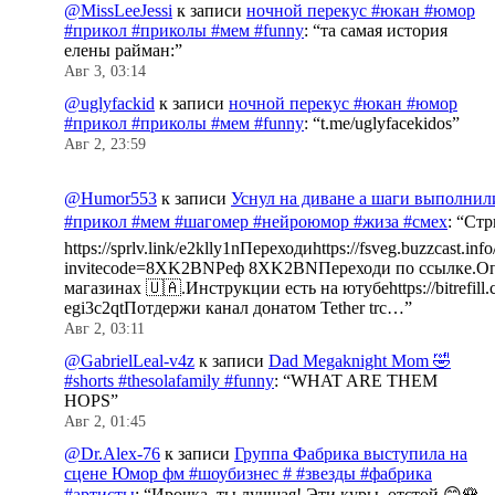
@MissLeeJessi
к записи
ночной перекус #юкан #юмор
#прикол #приколы #мем #funny
: “
та самая история
елены райман:
”
Авг 3, 03:14
@uglyfackid
к записи
ночной перекус #юкан #юмор
#прикол #приколы #мем #funny
: “
t.me/uglyfacekidos
”
Авг 2, 23:59
@Humor553
к записи
Уснул на диване а шаги выполнил
#прикол #мем #шагомер #нейроюмор #жиза #смех
: “
Стр
https://sprlv.link/e2klly1nПереходиhttps://fsveg.buzzcast.inf
invitecode=8XK2BNРеф 8XK2BNПереходи по ссылке.Оп
магазинах 🇺🇦.Инструкции есть на ютубеhttps://bitrefill.
egi3c2qtПотдержи канал донатом Tether trc…
”
Авг 2, 03:11
@GabrielLeal-v4z
к записи
Dad Megaknight Mom 🤣
#shorts #thesolafamily #funny
: “
WHAT ARE THEM
HOPS
”
Авг 2, 01:45
@Dr.Alex-76
к записи
Группа Фабрика выступила на
сцене Юмор фм #шоубизнес # #звезды #фабрика
#артисты
: “
Ирочка, ты лучшая! Эти куры, отстой.😊🌹