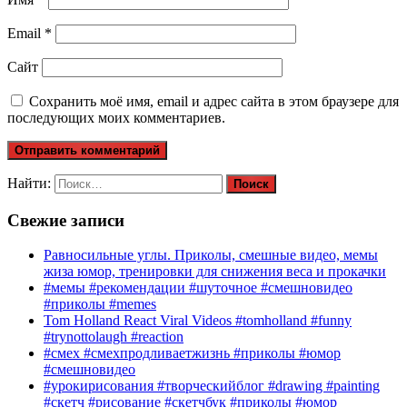
Email
*
Сайт
Сохранить моё имя, email и адрес сайта в этом браузере для
последующих моих комментариев.
Найти:
Свежие записи
Равносильные углы. Приколы, смешные видео, мемы
жиза юмор, тренировки для снижения веса и прокачки
#мемы #рекомендации #шуточное #смешновидео
#приколы #memes
Tom Holland React Viral Videos #tomholland #funny
#trynottolaugh #reaction
#смех #смехпродливаетжизнь #приколы #юмор
#смешновидео
#урокирисования #творческийблог #drawing #painting
#скетч #рисование #скетчбук #приколы #юмор