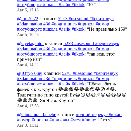
#ютубшортс #школа #лайк #tiktok
: “
67
”
Авг 5, 17:18
@lori-5272
к записи
52×3 #usesound #беритезвук
#3danimation #3d #подпишись #прикол #юмор
#ютубшортс #школа #лайк #tiktok
: “
Не правильно 159
”
Авг 5, 10:46
@Cyetagantor
к записи
52×3 #usesound #беритезвук
#3danimation #3d #подпишись #прикол #юмор
#ютубшортс #школа #лайк #tiktok
: “
так ведь этот
пример изи
”
Авг 4, 14:22
@Ютуб-6шч
к записи
52×3 #usesound #беритезвук
#3danimation #3d #подпишись #прикол #юмор
#ютубшортс #школа #лайк #tiktok
: “
Ебатаьвбвтвь
фонек к к к. Крутой 😅😂😅😂😅😂😊😂😮🎉😅.
Твдвтчттипо типо крутой йу😂😊😂😊🎉😮😂😊😂😮
😂😅😮😅. Яя Я я я. Крутой
”
Авг 4, 13:56
@Cinnamon_bebebe
к записи
ночной перекус #юкан
#юмор #прикол #приколы #мем #funny
: “
Это я
”
Авг 3, 11:12