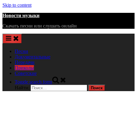
Skip to content
Новости музыки
Скачать песни или слушать онлайн
Песни
Документальные
Передачи
Приколы
Советские
Toggle search form
Найти: