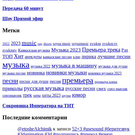
Передача 60 минут
Шоу Прямой эфир
Метки
music
2023
zvukm
zvukm tv
soyuz music
soyuzmusic
2022
rap
shorts
Премьера трека
Музыка 2023
Рэп
zvukmtv
Кавказская музыка
Хит
лучшие песни
ТОП
лирика
анекдоты
кавказские песни
клип
музыка
музыка в машину
музыка для души
музыка 2022
новинки музыки
новинка
музыка песни
новинки музыки 2023
премьера
песни
песни для души
песня
премьера клипа
русская музыка
приколы
русские песни
смех
союз мьюзик
юмор
трек
хиты 2023
хиты
союзмьюзик
шутки
Сокровища Императора на ТНТ
Последние комментарии
@etosheAlchimik
к записи
52×3 #usesound #беритезвук
#3danimation #3d #подпишись #прикол #юмор