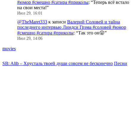
#юмор #смешно #сатира #приколы
: “
Теперь всё встало
на свои места!
”
Июл 29, 16:01
@TheMaret333
к записи
Валерий Соловей и тайна
последнего интервью Линдси Грэма #соловей #юмор
#смешно #сатира #приколы
: “
Так это он😮
”
Июл 29, 14:06
movies
SB: Alib – Хрусталь твоей души совсем не бесконечно
Песни
M