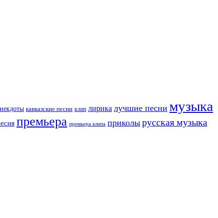
музыка
лучшие песни
лирика
некдоты
кавказские песни
клип
премьера
русская музыка
приколы
песня
премьера клипа