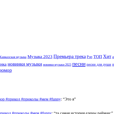
Премьера трека
Хит
Музыка 2023
ТОП
Рэп
Кавказская музыка
а
песни
новинки музыки
инка
песни для души
новинки музыки 2023
юмор
ор #прикол #приколы #мем #funny
: “
Это я
”
прикол #приколы #мем #funny
: “
та самая история елены райман:
”