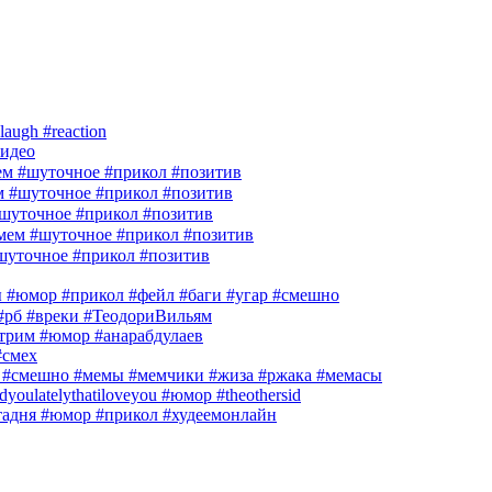
laugh #reaction
идео
м #шуточное #прикол #позитив
м #шуточное #прикол #позитив
шуточное #прикол #позитив
ем #шуточное #прикол #позитив
шуточное #прикол #позитив
гры #юмор #прикол #фейл #баги #угар #смешно
 #рб #вреки #ТеодориВильям
рим #юмор #анарабдулаев
#смех
фл #смешно #мемы #мемчики #жиза #ржака #мемасы
dyoulatelythatiloveyou #юмор #theothersid
тадня #юмор #прикол #худеемонлайн