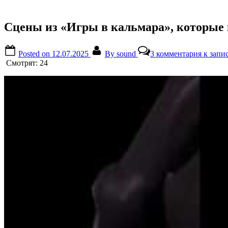
Сцены из «Игры в кальмара», которые
Posted on
12.07.2025
By
sound
3 комментария
к запи
Смотрят:
24