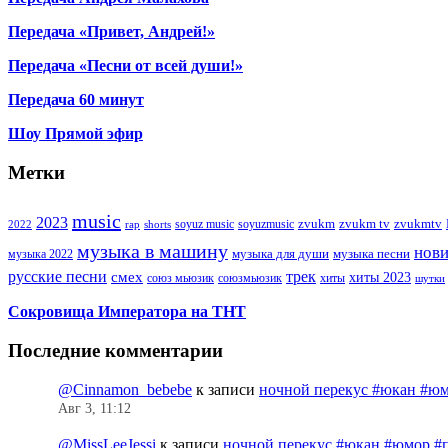
Передача «Привет, Андрей!»
Передача «Песни от всей души!»
Передача 60 минут
Шоу Прямой эфир
Метки
music
2023
zvukm
zvukm tv
zvukmtv
soyuz music
soyuzmusic
2022
rap
shorts
музыка в машину
нов
музыка для души
музыка песни
музыка 2022
русские песни
трек
смех
хиты 2023
союз мьюзик
хиты
союзмьюзик
шутки
Сокровища Императора на ТНТ
Последние комментарии
@Cinnamon_bebebe
к записи
ночной перекус #юкан #юм
Авг 3, 11:12
@MissLeeJessi
к записи
ночной перекус #юкан #юмор #