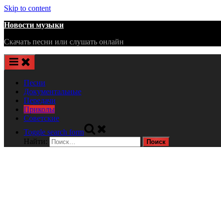
Skip to content
Новости музыки
Скачать песни или слушать онлайн
Песни
Документальные
Передачи
Приколы
Советские
Toggle search form
Найти: