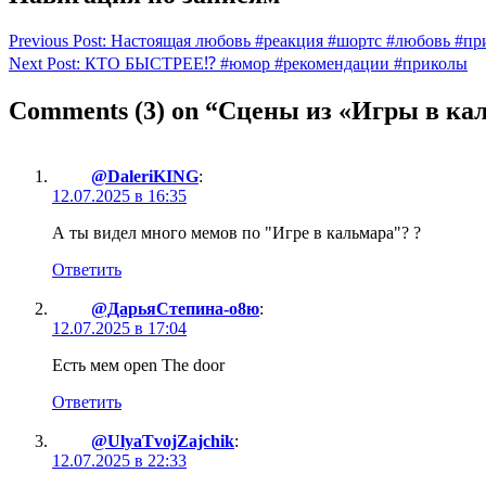
Previous Post:
Настоящая любовь #реакция #шортс #любовь #пр
Next Post:
КТО БЫСТРЕЕ⁉️ #юмор #рекомендации #приколы
Comments
(3)
on “Сцены из «Игры в кал
@DaleriKING
:
12.07.2025 в 16:35
А ты видел много мемов по "Игре в кальмара"? ?
Ответить
@ДарьяСтепина-о8ю
:
12.07.2025 в 17:04
Есть мем open The door
Ответить
@UlyaTvojZajchik
:
12.07.2025 в 22:33