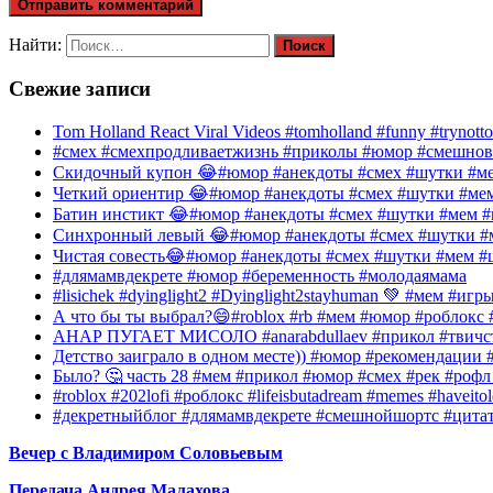
Найти:
Свежие записи
Tom Holland React Viral Videos #tomholland #funny #trynotto
#смех #смехпродливаетжизнь #приколы #юмор #смешнов
Скидочный купон 😂#юмор #анекдоты #смех #шутки #ме
Четкий ориентир 😂#юмор #анекдоты #смех #шутки #ме
Батин инстикт 😂#юмор #анекдоты #смех #шутки #мем #
Синхронный левый 😂#юмор #анекдоты #смех #шутки #м
Чистая совесть😂#юмор #анекдоты #смех #шутки #мем #
#длямамвдекрете #юмор #беременность #молодаямама
#lisichek #dyinglight2 #Dyinglight2stayhuman 💚 #мем #и
А что бы ты выбрал?😄#roblox #rb #мем #юмор #роблокс
АНАР ПУГАЕТ МИСОЛО #anarabdullaev #прикол #твичст
Детство заиграло в одном месте)) #юмор #рекомендации 
Было? 🤔 часть 28 #мем #прикол #юмор #смех #рек #ро
#roblox #202lofi #роблокс #lifeisbutadream #memes #haveitol
#декретныйблог #длямамвдекрете #смешнойшортс #цита
Вечер с Владимиром Соловьевым
Передача Андрея Малахова