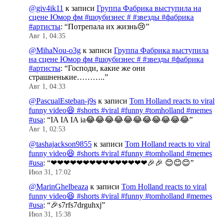
@giv4ik11
к записи
Группа Фабрика выступила на
сцене Юмор фм #шоубизнес # #звезды #фабрика
#артисты
: “
Потрепала их жизнь😢
”
Авг 1, 04:35
@MihaNou-o3g
к записи
Группа Фабрика выступила
на сцене Юмор фм #шоубизнес # #звезды #фабрика
#артисты
: “
Господи, какие же они
страшненькие………..
”
Авг 1, 04:33
@PascualEsteban-j9s
к записи
Tom Holland reacts to viral
funny video😆 #shorts #viral #funny #tomholland #memes
#usa
: “
IA IA IA ia😂😂😂😂😂😂😂😂😂😂😂
”
Авг 1, 02:53
@tashajackson9855
к записи
Tom Holland reacts to viral
funny video😆 #shorts #viral #funny #tomholland #memes
#usa
: “
❤❤❤❤❤❤❤❤❤❤❤❤❤❤❤🎉🎉 😊😊😊
”
Июл 31, 17:02
@MarinGhelbeaza
к записи
Tom Holland reacts to viral
funny video😆 #shorts #viral #funny #tomholland #memes
#usa
: “
🎉s7rfs7drguhxj
”
Июл 31, 15:38