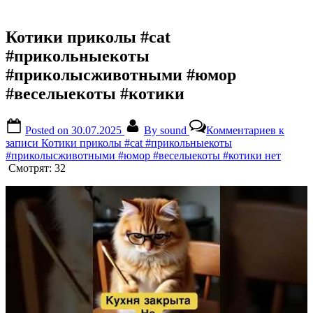
Котики приколы #cat
#прикольныекоты
#приколысживотными #юмор
#веселыекоты #котики
Posted on
30.07.2025
By
sound
Комментариев
к
записи Котики приколы #cat #прикольныекоты
#приколысживотными #юмор #веселыекоты #котики
нет
Смотрят:
32