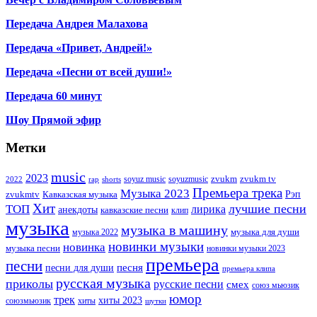
Передача Андрея Малахова
Передача «Привет, Андрей!»
Передача «Песни от всей души!»
Передача 60 минут
Шоу Прямой эфир
Метки
music
2023
zvukm
zvukm tv
soyuz music
soyuzmusic
2022
rap
shorts
Премьера трека
Музыка 2023
Рэп
zvukmtv
Кавказская музыка
Хит
лучшие песни
ТОП
лирика
анекдоты
кавказские песни
клип
музыка
музыка в машину
музыка для души
музыка 2022
новинки музыки
новинка
музыка песни
новинки музыки 2023
премьера
песни
песни для души
песня
премьера клипа
русская музыка
приколы
русские песни
смех
союз мьюзик
юмор
трек
хиты 2023
хиты
союзмьюзик
шутки