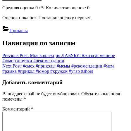
Средняя оценка
0
/ 5. Количество оценок:
0
Оценок пока нет. Поставьте оценку первым.
Приколы
Навигация по записям
Previous Post:
Моя коллекция ЛАБУБУ! #жиза #смешное
#юмор #шутки #рекомендации
Next Post:
#смех #приколы #мемы #рекомендации #мем
#ржака #прикол #юмор #кружок #угар #shors
Добавить комментарий
Ваш адрес email не будет опубликован.
Обязательные поля
помечены
*
Комментарий
*