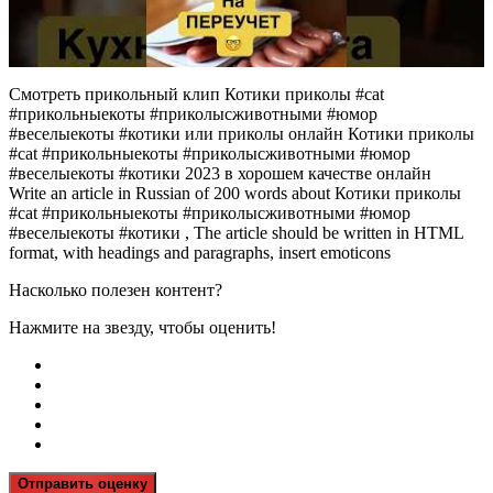
Смотреть прикольный клип Котики приколы #cat
#прикольныекоты #приколысживотными #юмор
#веселыекоты #котики или приколы онлайн Котики приколы
#cat #прикольныекоты #приколысживотными #юмор
#веселыекоты #котики 2023 в хорошем качестве онлайн
Write an article in Russian of 200 words about Котики приколы
#cat #прикольныекоты #приколысживотными #юмор
#веселыекоты #котики , The article should be written in HTML
format, with headings and paragraphs, insert emoticons
Насколько полезен контент?
Нажмите на звезду, чтобы оценить!
Отправить оценку