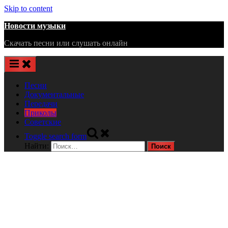
Skip to content
Новости музыки
Скачать песни или слушать онлайн
Песни
Документальные
Передачи
Приколы
Советские
Toggle search form
Найти: