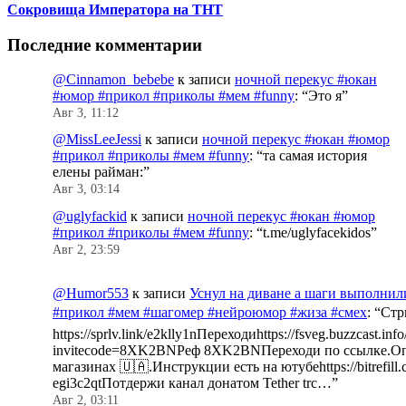
Сокровища Императора на ТНТ
Последние комментарии
@Cinnamon_bebebe
к записи
ночной перекус #юкан
#юмор #прикол #приколы #мем #funny
: “
Это я
”
Авг 3, 11:12
@MissLeeJessi
к записи
ночной перекус #юкан #юмор
#прикол #приколы #мем #funny
: “
та самая история
елены райман:
”
Авг 3, 03:14
@uglyfackid
к записи
ночной перекус #юкан #юмор
#прикол #приколы #мем #funny
: “
t.me/uglyfacekidos
”
Авг 2, 23:59
@Humor553
к записи
Уснул на диване а шаги выполнил
#прикол #мем #шагомер #нейроюмор #жиза #смех
: “
Стр
https://sprlv.link/e2klly1nПереходиhttps://fsveg.buzzcast.inf
invitecode=8XK2BNРеф 8XK2BNПереходи по ссылке.Оп
магазинах 🇺🇦.Инструкции есть на ютубеhttps://bitrefill.
egi3c2qtПотдержи канал донатом Tether trc…
”
Авг 2, 03:11