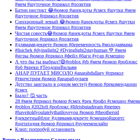
#мем #шуточное #прикол #позитив
Батин инстикт 😂#юмор #анекдоты #смех #шутки #мем
#шуточное #прикол #позитив
Синхронный левый 😂#юмор #анекдоты #смех #шутки
#мем #шуточное #прикол #позитив
Чистая совесть😂#юмор #анекдоты #смех #шутки #мем
#шуточное #прикол #позитив
#длямамвдекрете #юмор #беременность #молодаямама
#lisichek #dyinglight2 #Dyinglight2stayhuman 💚 #мем
#игры #юмор #прикол #фейл #баги #угар #смешно
А что бы ты выбрал?😄#roblox #rb #мем #юмор #роблокс
#рб #вреки #ТеодориВильям
АНАР ПУГАЕТ МИСОЛО #anarabdullaev #прикол
#твичстрим #юмор #анарабдулаев
Детство заиграло в одном месте)) #юмор #рекомендации
#смех
Было? 🤔 часть
28 #мем #прикол #юмор #смех #рек #рофл #смешно #мем
#roblox #202lofi #роблокс #lifeisbutadream #memes
#haveitoldyoulatelythatiloveyou #юмор #theothersid
#декретныйблог #длямамвдекрете #смешнойшортс
#цитатадня #юмор #прикол #худеемонлайн
Клип: попробуй остановить
Вечер с Владимиром Соловьевым