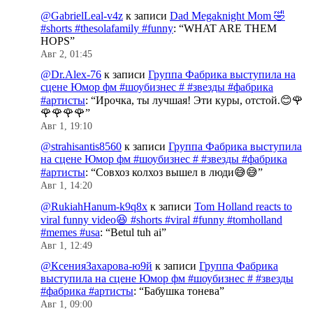
@GabrielLeal-v4z
к записи
Dad Megaknight Mom 🤣
#shorts #thesolafamily #funny
: “
WHAT ARE THEM
HOPS
”
Авг 2, 01:45
@Dr.Alex-76
к записи
Группа Фабрика выступила на
сцене Юмор фм #шоубизнес # #звезды #фабрика
#артисты
: “
Ирочка, ты лучшая! Эти куры, отстой.😊🌹
🌹🌹🌹🌹
”
Авг 1, 19:10
@strahisantis8560
к записи
Группа Фабрика выступила
на сцене Юмор фм #шоубизнес # #звезды #фабрика
#артисты
: “
Совхоз колхоз вышел в люди😅😅
”
Авг 1, 14:20
@RukiahHanum-k9q8x
к записи
Tom Holland reacts to
viral funny video😆 #shorts #viral #funny #tomholland
#memes #usa
: “
Betul tuh ai
”
Авг 1, 12:49
@КсенияЗахарова-ю9й
к записи
Группа Фабрика
выступила на сцене Юмор фм #шоубизнес # #звезды
#фабрика #артисты
: “
Бабушка тонева
”
Авг 1, 09:00