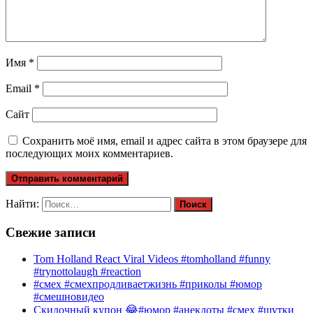
Имя
*
Email
*
Сайт
Сохранить моё имя, email и адрес сайта в этом браузере для
последующих моих комментариев.
Найти:
Свежие записи
Tom Holland React Viral Videos #tomholland #funny
#trynottolaugh #reaction
#смех #смехпродливаетжизнь #приколы #юмор
#смешновидео
Скидочный купон 😂#юмор #анекдоты #смех #шутки