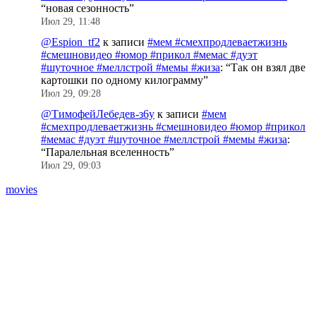
“
новая сезонность
”
Июл 29, 11:48
@Espion_tf2
к записи
#мем #смехпродлеваетжизнь
#смешновидео #юмор #прикол #мемас #дуэт
#шуточное #меллстрой #мемы #жиза
: “
Так он взял две
картошки по одному килограмму
”
Июл 29, 09:28
@ТимофейЛебедев-з6у
к записи
#мем
#смехпродлеваетжизнь #смешновидео #юмор #прикол
#мемас #дуэт #шуточное #меллстрой #мемы #жиза
:
“
Паралельная вселенность
”
Июл 29, 09:03
movies