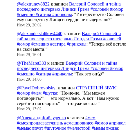
@alextrunev8822
к записи
Валерий Соловей и тайна
последнего интервью Линдси Грэма #соловей #юмор
#смешно #сатира #приколы
: “
Интересно,что Соловей
ему напел,что у Линдси сердце не выдержало?
”
Июл 29, 20:02
@alexanderstalikov4440
к записи
Валерий Соловей и
тайна последнего интервью Линдси Грэма #соловей
#юмор #смешно #сатира #приколы
: “
Теперь всё встало
на свои места!
”
Июл 29, 16:01
@TheMaret333
к записи
Валерий Соловей и тайна
последнего интервью Линдси Грэма #соловей #юмор
#смешно #сатира #приколы
: “
Так это он😮
”
Июл 29, 14:06
@PavelDobrovolskyi
к записи
СТРАШНЫЙ ЗВУК!
#юмор #мем #шутка
: “
Не-не-не. "Мы можем
поговорить?" — это нормально. А вот "Нам нужно
серьёзно поговорить" — это уже могила
”
Июл 29, 13:02
@АлександрКаблуденко
к записи
#мем
#смехпродлеваетжизнь #смешновидео #юмор #прикол
#мемас #дуэт #шуточное #меллстрой #мемы #жиза
: