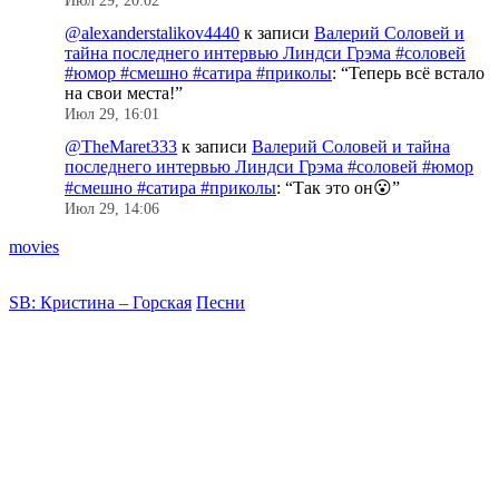
Июл 29, 20:02
@alexanderstalikov4440
к записи
Валерий Соловей и
тайна последнего интервью Линдси Грэма #соловей
#юмор #смешно #сатира #приколы
: “
Теперь всё встало
на свои места!
”
Июл 29, 16:01
@TheMaret333
к записи
Валерий Соловей и тайна
последнего интервью Линдси Грэма #соловей #юмор
#смешно #сатира #приколы
: “
Так это он😮
”
Июл 29, 14:06
movies
SB: Кристина – Горская
Песни
E