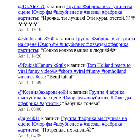
@Dr.Alex-76
к записи
Группа Фабрика выступила на
сцене Юмор фм #шоубизнес # #звезды #фабрика
#артисты
: “
Ирочка, ты лучшая! Эти куры, отстой.😊🌹
🌹🌹🌹🌹
”
Авг 1, 19:10
@strahisantis8560
к записи
Группа Фабрика выступила
на сцене Юмор фм #шоубизнес # #звезды #фабрика
#артисты
: “
Совхоз колхоз вышел в люди😅😅
”
Авг 1, 14:20
@RukiahHanum-k9q8x
к записи
Tom Holland reacts to
viral funny video😆 #shorts #viral #funny #tomholland
#memes #usa
: “
Betul tuh ai
”
Авг 1, 12:49
@КсенияЗахарова-ю9й
к записи
Группа Фабрика
выступила на сцене Юмор фм #шоубизнес # #звезды
#фабрика #артисты
: “
Бабушка тонева
”
Авг 1, 09:00
@giv4ik11
к записи
Группа Фабрика выступила на
сцене Юмор фм #шоубизнес # #звезды #фабрика
#артисты
: “
Потрепала их жизнь😢
”
Авг 1, 04:35