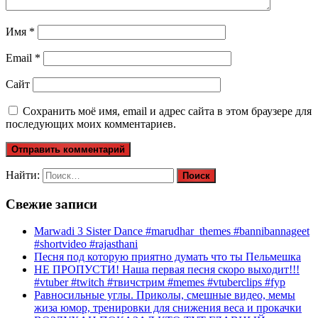
Имя
*
Email
*
Сайт
Сохранить моё имя, email и адрес сайта в этом браузере для
последующих моих комментариев.
Найти:
Свежие записи
Marwadi 3 Sister Dance #marudhar_themes #bannibannageet
#shortvideo #rajasthani
Песня под которую приятно думать что ты Пельмешка
НЕ ПРОПУСТИ! Наша первая песня скоро выходит!!!
#vtuber #twitch #твичстрим #memes #vtuberclips #fyp
Равносильные углы. Приколы, смешные видео, мемы
жиза юмор, тренировки для снижения веса и прокачки