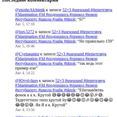
@etosheAlchimik
к записи
52×3 #usesound #беритезвук
#3danimation #3d #подпишись #прикол #юмор
#ютубшортс #школа #лайк #tiktok
: “
67
”
Авг 5, 17:18
@lori-5272
к записи
52×3 #usesound #беритезвук
#3danimation #3d #подпишись #прикол #юмор
#ютубшортс #школа #лайк #tiktok
: “
Не правильно 159
”
Авг 5, 10:46
@Cyetagantor
к записи
52×3 #usesound #беритезвук
#3danimation #3d #подпишись #прикол #юмор
#ютубшортс #школа #лайк #tiktok
: “
так ведь этот
пример изи
”
Авг 4, 14:22
@Ютуб-6шч
к записи
52×3 #usesound #беритезвук
#3danimation #3d #подпишись #прикол #юмор
#ютубшортс #школа #лайк #tiktok
: “
Ебатаьвбвтвь
фонек к к к. Крутой 😅😂😅😂😅😂😊😂😮🎉😅.
Твдвтчттипо типо крутой йу😂😊😂😊🎉😮😂😊😂😮
😂😅😮😅. Яя Я я я. Крутой
”
Авг 4, 13:56