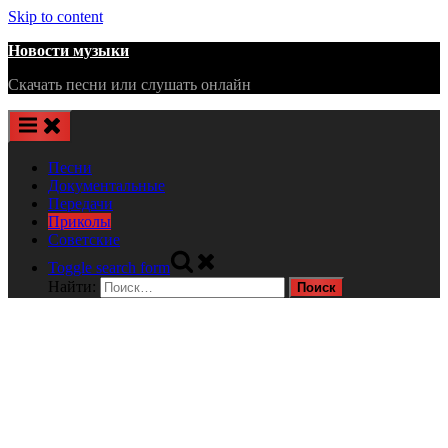
Skip to content
Новости музыки
Скачать песни или слушать онлайн
Песни
Документальные
Передачи
Приколы
Советские
Toggle search form
Найти: