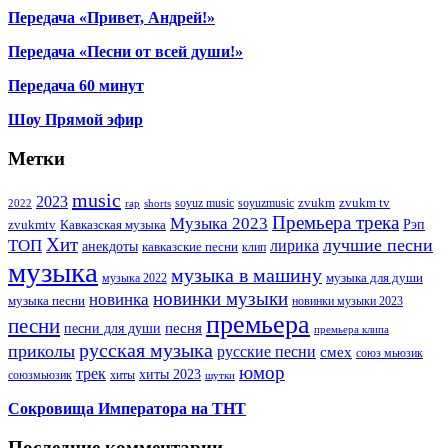
Передача «Привет, Андрей!»
Передача «Песни от всей души!»
Передача 60 минут
Шоу Прямой эфир
Метки
music
2023
zvukm
zvukm tv
soyuz music
soyuzmusic
2022
rap
shorts
Премьера трека
Музыка 2023
Рэп
zvukmtv
Кавказская музыка
Хит
лучшие песни
ТОП
лирика
анекдоты
кавказские песни
клип
музыка
музыка в машину
музыка для души
музыка 2022
новинки музыки
новинка
музыка песни
новинки музыки 2023
премьера
песни
песни для души
песня
премьера клипа
русская музыка
приколы
русские песни
смех
союз мьюзик
юмор
трек
хиты 2023
хиты
союзмьюзик
шутки
Сокровища Императора на ТНТ
Последние комментарии