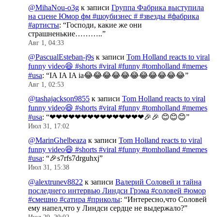
@MihaNou-o3g
к записи
Группа Фабрика выступила
на сцене Юмор фм #шоубизнес # #звезды #фабрика
#артисты
: “
Господи, какие же они
страшненькие………..
”
Авг 1, 04:33
@PascualEsteban-j9s
к записи
Tom Holland reacts to viral
funny video😆 #shorts #viral #funny #tomholland #memes
#usa
: “
IA IA IA ia😂😂😂😂😂😂😂😂😂😂😂
”
Авг 1, 02:53
@tashajackson9855
к записи
Tom Holland reacts to viral
funny video😆 #shorts #viral #funny #tomholland #memes
#usa
: “
❤❤❤❤❤❤❤❤❤❤❤❤❤❤❤🎉🎉 😊😊😊
”
Июл 31, 17:02
@MarinGhelbeaza
к записи
Tom Holland reacts to viral
funny video😆 #shorts #viral #funny #tomholland #memes
#usa
: “
🎉s7rfs7drguhxj
”
Июл 31, 15:38
@alextrunev8822
к записи
Валерий Соловей и тайна
последнего интервью Линдси Грэма #соловей #юмор
#смешно #сатира #приколы
: “
Интересно,что Соловей
ему напел,что у Линдси сердце не выдержало?
”