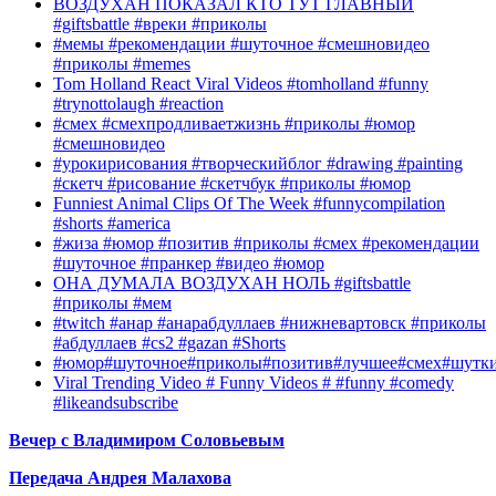
ВОЗДУХАН ПОКАЗАЛ КТО ТУТ ГЛАВНЫЙ
#giftsbattle #вреки #приколы
#мемы #рекомендации #шуточное #смешновидео
#приколы #memes
Tom Holland React Viral Videos #tomholland #funny
#trynottolaugh #reaction
#смех #смехпродливаетжизнь #приколы #юмор
#смешновидео
#урокирисования #творческийблог #drawing #painting
#скетч #рисование #скетчбук #приколы #юмор
Funniest Animal Clips Of The Week #funnycompilation
#shorts #america
#жиза #юмор #позитив #приколы #смех #рекомендации
#шуточное #пранкер #видео #юмор
ОНА ДУМАЛА ВОЗДУХАН НОЛЬ #giftsbattle
#приколы #мем
#twitch #анар #анарабдуллаев #нижневартовск #приколы
#абдуллаев #cs2 #gazan #Shorts
#юмор#шуточное#приколы#позитив#лучшее#смех#шутк
Viral Trending Video # Funny Videos # #funny #comedy
#likeandsubscribe
Вечер с Владимиром Соловьевым
Передача Андрея Малахова