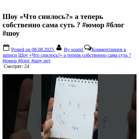
Шоу «Что снилось?» а теперь
собственно сама суть ? #юмор #блог
#шоу
Posted on
08.08.2025
By
sound
Комментариев
к
записи Шоу «Что снилось?» а теперь собственно сама суть ?
#юмор #блог #шоу
нет
Смотрят:
24